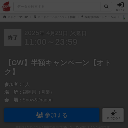
ログイン
ボドゲーマTOP
ボードゲーム会/イベント情報
福岡県のボードゲーム会
2025
4
29
火
年
月
日
曜日
終了
11:00～23:59
【GW】半額キャンペーン【オト
ク】
参加者：
1人
場 所：
福岡県（月隈）
会 場：
Snow&Dragon
参加する
気になる！
参加および気になる！機能の利用には
ボドゲーマへのログイン
が必要です。