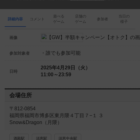
遊べる
店舗の
当日の
詳細内容
コメント
参加者
ゲーム
ゲーム
様子
画像
・誰でも参加可能
参加対象者
2025年4月29日（火）
日時
11:00～23:59
会場住所
〒812-0854
福岡県福岡市博多区東月隈４丁目７−１ ３
Snow&Dragon（月隈）
酒殿駅
須恵駅
須恵中央駅