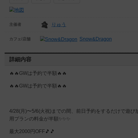
りゅう
主催者
Snow&Dragon
カフェ/店舗
詳細内容
🔥🔥GWは予約で半額🔥🔥
🔥🔥GWは予約で半額🔥🔥
4/28(月)〜5/6(火祝)までの間、前日予約をするだけで遊び
用プランの料金が半額✨✨✨
最大2000円OFF🎵🎵