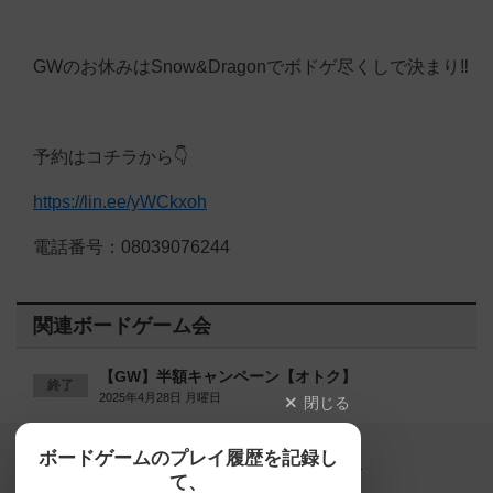
GWのお休みはSnow&Dragonでボドゲ尽くしで決まり‼️
予約はコチラから👇️
https://lin.ee/yWCkxoh
電話番号：08039076244
関連ボードゲーム会
【GW】半額キャンペーン【オトク】
終了
2025年4月28日 月曜日
閉じる
Copyright (c)
ボードゲームのプレイ履歴を記録し
【ボドゲーマ】ボードゲームの総合情報サイト
て、
All rights reserved.