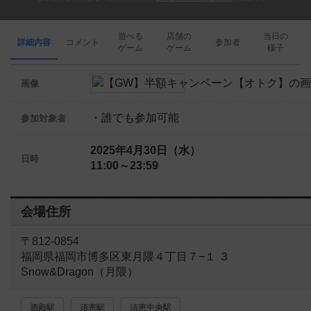
遊べる
店舗の
当日の
詳細内容
コメント
参加者
ゲーム
ゲーム
様子
画像
・誰でも参加可能
参加対象者
2025年4月30日（水）
日時
11:00～23:59
会場住所
〒812-0854
福岡県福岡市博多区東月隈４丁目７−１ ３
Snow&Dragon（月隈）
酒殿駅
須恵駅
須恵中央駅