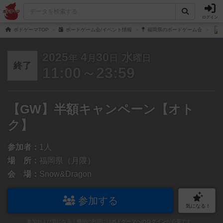
ログイン
ボドゲーマTOP
ボードゲーム会/イベント情報
福岡県のボードゲーム会
2025
4
30
水
年
月
日
曜日
終了
11:00～23:59
【GW】半額キャンペーン【オト
ク】
参加者：
1人
場 所：
福岡県（月隈）
会 場：
Snow&Dragon
参加する
気になる！
参加および気になる！機能の利用には
ボドゲーマへのログイン
が必要です。