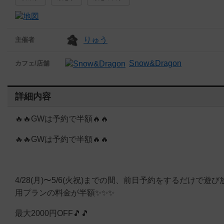
りゅう
主催者
Snow&Dragon
カフェ/店舗
詳細内容
🔥🔥GWは予約で半額🔥🔥
🔥🔥GWは予約で半額🔥🔥
4/28(月)〜5/6(火祝)までの間、前日予約をするだけで遊び
用プランの料金が半額✨✨✨
最大2000円OFF🎵🎵