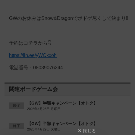
GWのお休みはSnow&Dragonでボドゲ尽くしで決まり‼️
予約はコチラから👇️
https://lin.ee/yWCkxoh
電話番号：08039076244
関連ボードゲーム会
【GW】半額キャンペーン【オトク】
終了
2025年4月28日 月曜日
【GW】半額キャンペーン【オトク】
終了
2025年4月29日 火曜日
閉じる