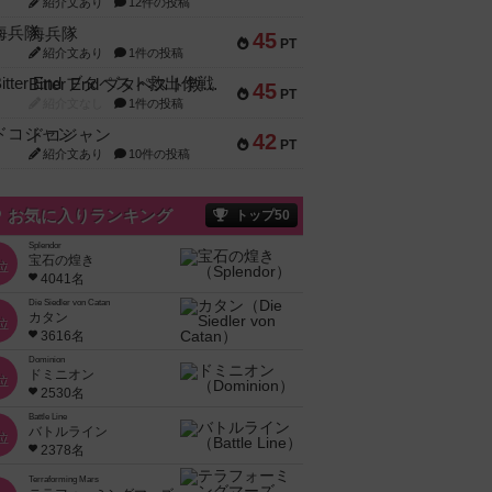
紹介文あり
12件の投稿
海兵隊
45
PT
紹介文あり
1件の投稿
Bitter End ブタペスト救出作戦
45
PT
紹介文なし
1件の投稿
ドコジャン
42
PT
紹介文あり
10件の投稿
お気に入りランキング
トップ50
Splendor
宝石の煌き
位
4041名
Die Siedler von Catan
カタン
位
3616名
Dominion
ドミニオン
位
2530名
Battle Line
バトルライン
位
2378名
Terraforming Mars