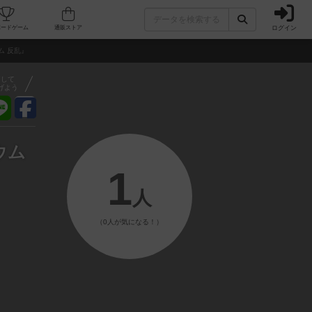
ログイン
フェ/店舗
人気ボードゲーム
通販ストア
ム 反乱』
アして
げよう
ウム
1
人
（0人が気になる！）