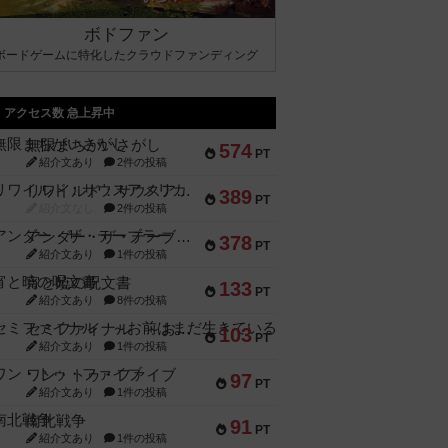
ボドファン
ボードゲームに特化したクラウドファンディング
アクセス数 急上昇中
無限まちがいさがし
574
PT
紹介文あり
2件の投稿
リワイルド：サウスアメリカ
389
PT
紹介文なし
2件の投稿
アンダー・ザ・テーブラー
378
PT
紹介文あり
1件の投稿
宵と暁の呪文書
133
PT
紹介文あり
8件の投稿
セミファイナル ～お前はまだ生きている～
103
PT
紹介文あり
1件の投稿
ワン・トゥ・ファイブ
97
PT
紹介文あり
1件の投稿
南北戦争
91
PT
紹介文あり
1件の投稿