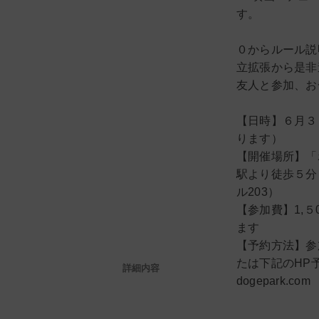
す。
０からルール説
立拡張から是非
友人と参加、お
【日時】６月３
ります）
【開催場所】「
駅より徒歩５分
ル203）
【参加費】1,
ます
【予約方法】参加ご
たは下記のHP予
詳細内容
dogepark.com