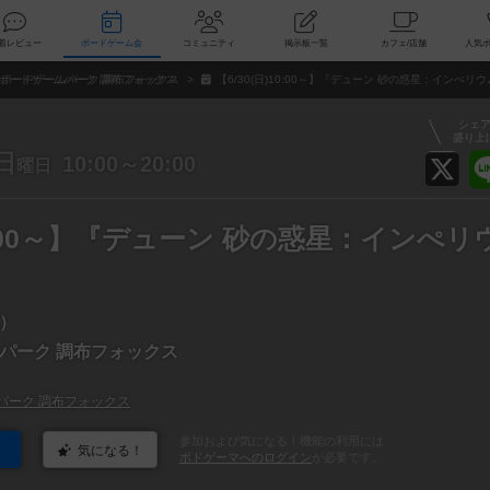
索
新着レビュー
ボードゲーム会
コミュニティ
掲示板一覧
カ
ボードゲームパーク 調布フォックス
【6/30(日)10:00～】『デューン 砂の惑星：インぺリウ
シェ
盛り上
日
10:00～20:00
曜日
)10:00～】『デューン 砂の惑星：インぺリ
）
パーク 調布フォックス
パーク 調布フォックス
参加および気になる！機能の利用には
気になる！
ボドゲーマへのログイン
が必要です。