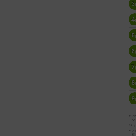
3
4
5
6
7
8
9
※A
Ap
※Ap
※A
標