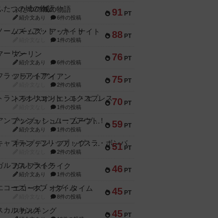
ふたつの城の物語
91
PT
紹介文あり
6件の投稿
ノームズ・アット・ナイト
88
PT
紹介文なし
1件の投稿
マーリン
76
PT
紹介文あり
6件の投稿
フラットアイアン
75
PT
紹介文なし
2件の投稿
トランスオリエント・エクスプレス
70
PT
紹介文なし
1件の投稿
アンブッシュ！：ムーブアウト！
59
PT
紹介文あり
1件の投稿
キャプテン・フリップ：イスラ・ボンバ
51
PT
紹介文なし
2件の投稿
ガルフストライク
46
PT
紹介文あり
1件の投稿
エコーズ・オブ・タイム
45
PT
紹介文なし
8件の投稿
スカルキング
45
PT