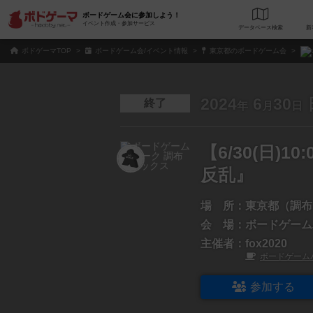
ボードゲーム会に参加しよう！
イベント作成・参加サービス
データベース
検
ボドゲーマTOP
ボードゲーム会/イベント情報
東京都のボードゲーム会
2024
6
30
終了
年
月
日
【6/30(日
反乱』
場 所：
東京都（調布
会 場：
ボードゲーム
主催者：
fox2020
ボードゲーム
参加する