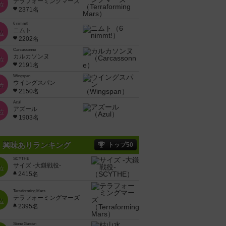
テラフォーミングマーズ
位
2371名
6 nimmt!
ニムト
位
2202名
Carcassonne
カルカソンヌ
位
2191名
Wingspan
ウイングスパン
位
2150名
Azul
アズール
位
1903名
興味ありランキング
トップ50
SCYTHE
サイズ -大鎌戦役-
位
2415名
Terraforming Mars
テラフォーミングマーズ
位
2395名
Stone Garden