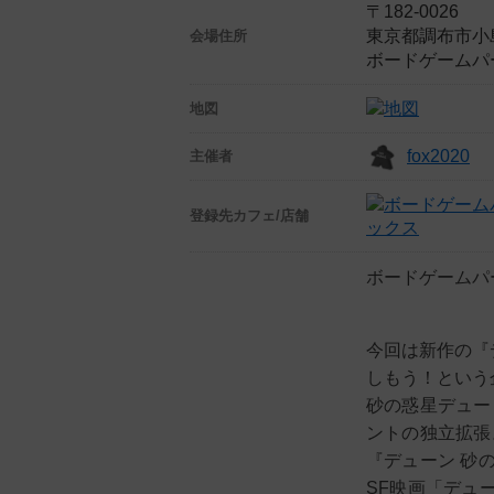
〒182-0026
東京都調布市小島
会場住所
ボードゲームパ
地図
fox2020
主催者
登録先
カフェ/店舗
ックス
ボードゲームパ
今回は新作の『
しもう！という
砂の惑星デュー
ントの独立拡張
『デューン 砂
SF映画「デュ