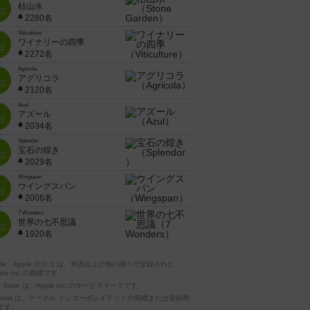
枯山水
位
2280名
Viticulture
ワイナリーの四季
位
2272名
Agricola
アグリコラ
位
2120名
Azul
アズール
位
2034名
Splendor
宝石の煌き
位
2029名
Wingspan
ウイングスパン
位
2006名
7 Wonders
世界の七不思議
位
1920名
pple、Apple のロゴ は、米国および他の国々で登録された
ple Inc.の商標です。
p Store は、Apple Inc.のサービスマークです。
ndroid は、グーグル インコーポレイテッドの商標または登録商
です。