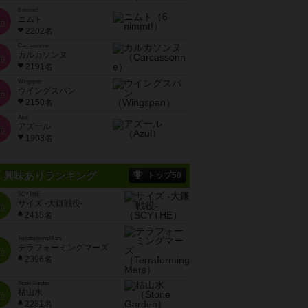
6 nimmt!
ニムト
位
2202名
Carcassonne
カルカソンヌ
位
2191名
Wingspan
ウイングスパン
位
2150名
Azul
アズール
位
1903名
興味ありランキング
トップ50
SCYTHE
サイズ -大鎌戦役-
位
2415名
Terraforming Mars
テラフォーミングマーズ
位
2396名
Stone Garden
枯山水
位
2281名