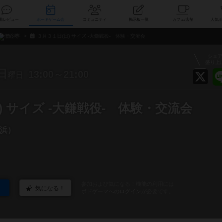
索
新着レビュー
ボードゲーム会
コミュニティ
掲示板一覧
カ
信心亭
３月３１日(日) サイズ -大鎌戦役- 体験・交流会
シェ
盛り上
日
13:00～21:00
曜日
) サイズ -大鎌戦役- 体験・交流会
浜）
参加および気になる！機能の利用には
気になる！
ボドゲーマへのログイン
が必要です。