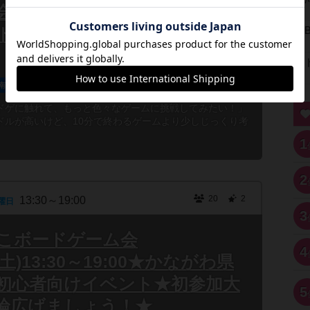
】初心者歓迎!! じっくり悩む
ドゲ会🎲 初めてのステップア
南へ徒歩5分
誰でも参加
連れ添い登録
ドゲに触れて、もっと色々なゲームに挑戦してみたい！」
ドルが高いけど、10分で終わるゲームより少しじっくり考
1
2
20
2
13:30～19:00
曜日
3
よこボードゲーム会
4
5(土)13:30～19:00★かながわ県
初心者向けイベント★初参加大
5
輪広げましょう！★