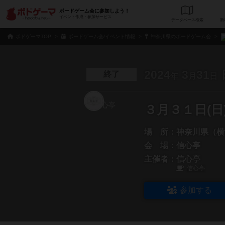
ボードゲーム会に参加しよう！
イベント作成・参加サービス
データベース
検
ボドゲーマTOP
ボードゲーム会/イベント情報
神奈川県のボードゲーム会
2024
3
31
終了
年
月
日
３月３１日(日
場 所：
神奈川県（横
会 場：
信心亭
主催者：
信心亭
信心亭
参加する