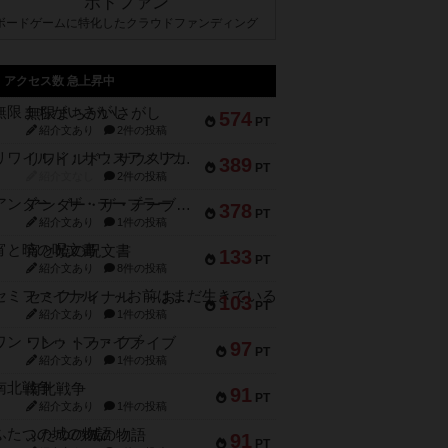
ボドファン
ボードゲームに特化したクラウドファンディング
アクセス数 急上昇中
無限まちがいさがし
574
PT
紹介文あり
2件の投稿
リワイルド：サウスアメリカ
389
PT
紹介文なし
2件の投稿
アンダー・ザ・テーブラー
378
PT
紹介文あり
1件の投稿
宵と暁の呪文書
133
PT
紹介文あり
8件の投稿
セミファイナル ～お前はまだ生きている～
103
PT
紹介文あり
1件の投稿
ワン・トゥ・ファイブ
97
PT
紹介文あり
1件の投稿
南北戦争
91
PT
紹介文あり
1件の投稿
ふたつの城の物語
91
PT