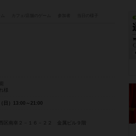
ーム
カフェ/
店舗の
ゲーム
参加者
当日の
様子
能
れ様
日（日）
13:00～21:00
西区南幸２－１６－２２ 金属ビル９階