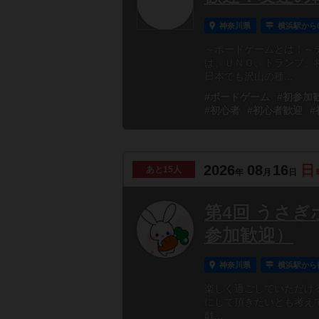
神奈川県
横浜駅から
～ボードゲームとは！～
は、ＵＮＯ、トランプ、
日本でも沢山の種...
#ボードゲーム
#初参加
#初心者
#初心者歓迎
#
2026
08
16
日
あと
15人
年
月
日
第4回 うさぎ
参加歓迎）
神奈川県
横浜駅から
楽しく過ごしていただけ
にして頂きたいとも考えていま
戯...