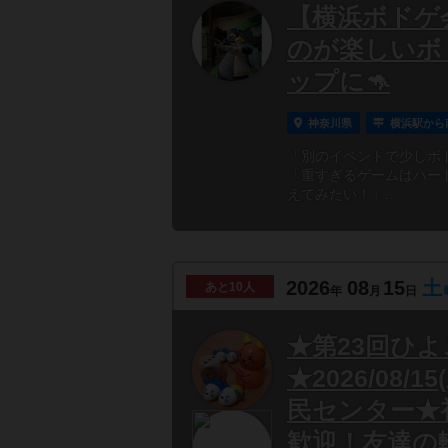
【横浜ボドゲ会
のが楽しいボ
ップに🦘
神奈川県
横浜駅から
「別のイベントで少しボ
「重すぎるゲームはハー
えてみたい！」...
2026
08
15
土
あと
10人
年
月
日
★第23回ひ
★2026/08/1
民センター★
歓迎！友達の