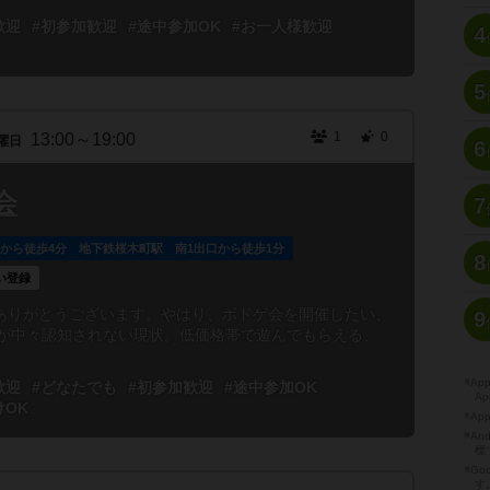
歓迎
#初参加歓迎
#途中参加OK
#お一人様歓迎
4
5
1
0
13:00～19:00
曜日
6
会
7
駅から徒歩4分 地下鉄桜木町駅 南1出口から徒歩1分
8
い登録
ありがとうございます。やはり、ボドゲ会を開催したい、
9
自体が中々認知されない現状。低価格帯で遊んでもらえる、
※A
歓迎
#どなたでも
#初参加歓迎
#途中参加OK
Ap
けOK
※Ap
※A
標
※Go
す