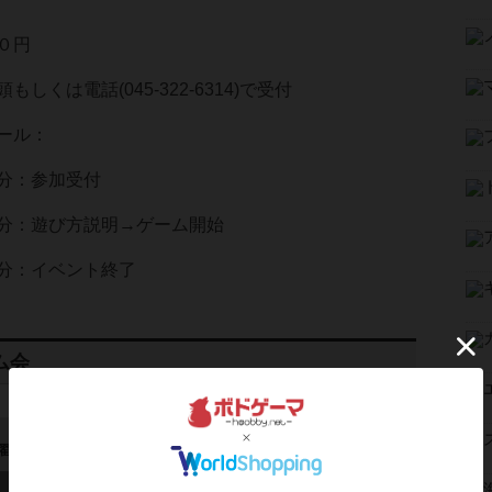
０円
しくは電話(045-322-6314)で受付
ール：
：参加受付
：遊び方説明→ゲーム開始
：イベント終了
ム会
12
0
18:30～22:30
曜日