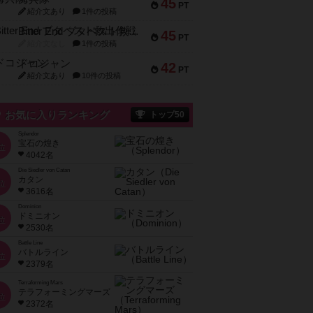
45
PT
紹介文あり
1件の投稿
Bitter End ブタペスト救出作戦
45
PT
紹介文なし
1件の投稿
ドコジャン
42
PT
紹介文あり
10件の投稿
お気に入りランキング
トップ50
Splendor
宝石の煌き
位
4042名
Die Siedler von Catan
カタン
位
3616名
Dominion
ドミニオン
位
2530名
Battle Line
バトルライン
位
2379名
Terraforming Mars
テラフォーミングマーズ
位
2372名