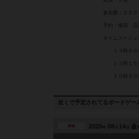
参加費：２５０
予約：推奨 店頭も
タイムスケジュ
１３時００分
１３時１５分
２０時３０分
近くで予定されてるボードゲー
2026
08
14
金
満員
年
月
日