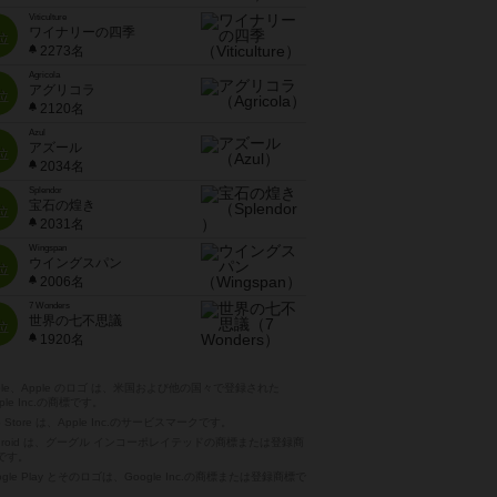
Viticulture
ワイナリーの四季
位
2273名
Agricola
アグリコラ
位
2120名
Azul
アズール
位
2034名
Splendor
宝石の煌き
位
2031名
Wingspan
ウイングスパン
位
2006名
7 Wonders
世界の七不思議
位
1920名
pple、Apple のロゴ は、米国および他の国々で登録された
ple Inc.の商標です。
p Store は、Apple Inc.のサービスマークです。
ndroid は、グーグル インコーポレイテッドの商標または登録商
です。
ogle Play とそのロゴは、Google Inc.の商標または登録商標で
。