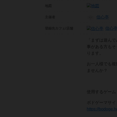
地図
信心亭
主催者
信心
登録先
カフェ/店舗
「まずは遊んで
事がある方もそ
ります。
お一人様でも複
ませんか？
使用するゲーム：
ボドゲーマサ
https://bodoge.