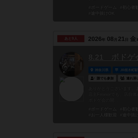
#ボードゲーム
#初心者
#途中抜けOK
2026
08
21
金
あと
9人
年
月
日
8.21 ボドゲ
神奈川県
JR桜木町
誰でも参加
連れ添
ありがとうございます。
店主Fminorでも、店
ボドゲ会の開...
#ボードゲーム
#初心者
#お一人様歓迎
#途中抜