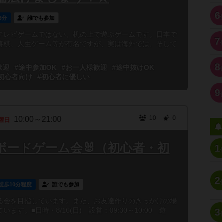
6
6分
誰でも参加
テレビゲームではない、机の上で遊ぶゲームです。日本で
7
将棋、人生ゲーム等が有名ですが、実は海外では、そして
8
歓迎
#途中参加OK
#お一人様歓迎
#途中抜けOK
初心者向け
#初心者に優しい
9
10
0
10:00～21:00
曜日
ボードゲーム会🐰（初心者・初
1
2
徒歩10分程度
誰でも参加
る会を目指しています。また、お友達作りのきっかけの場
す。■日時・8/16(日) 設営：09:30～10:00 遊
3