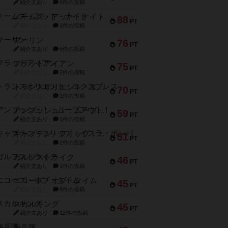
紹介文あり
6件の投稿
ノームズ・アット・ナイト
88
PT
紹介文なし
1件の投稿
マーリン
76
PT
紹介文あり
6件の投稿
フラットアイアン
75
PT
紹介文なし
2件の投稿
トランスオリエント・エクスプレス
70
PT
紹介文なし
1件の投稿
アンブッシュ！：ムーブアウト！
59
PT
紹介文あり
1件の投稿
キャプテン・フリップ：イスラ・ボンバ
51
PT
紹介文なし
2件の投稿
ガルフストライク
46
PT
紹介文あり
1件の投稿
エコーズ・オブ・タイム
45
PT
紹介文なし
8件の投稿
スカルキング
45
PT
紹介文あり
12件の投稿
海兵隊