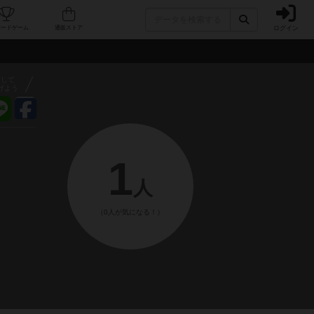
ログイン
フェ/店舗
人気ボードゲーム
通販ストア
アして
げよう
1
人
（0人が気になる！）