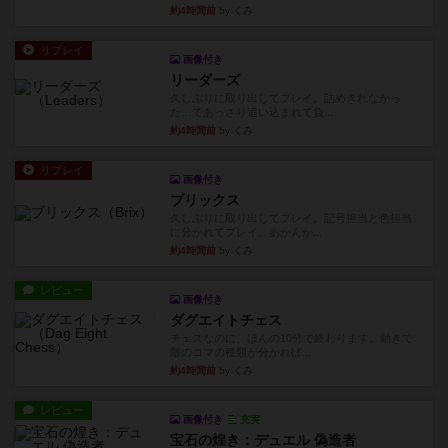
約4時間前
by くみ
リプレイ
画像付き
リーダーズ
久しぶりに取り出してプレイ。詰めきれなかっ
た…であっさり追い込まれて負...
約4時間前
by くみ
リプレイ
画像付き
ブリックス
久しぶりに取り出してプレイ。記号担当と色担当
に分かれてプレイ。あかんか...
約4時間前
by くみ
レビュー
画像付き
ダグエイトチェス
チェスなのに、ほんの10分で終わります。動きで
敵のコマの種類が分かれば...
約4時間前
by くみ
レビュー
画像付き
充実
宝石の煌き：デュエル 偽造者