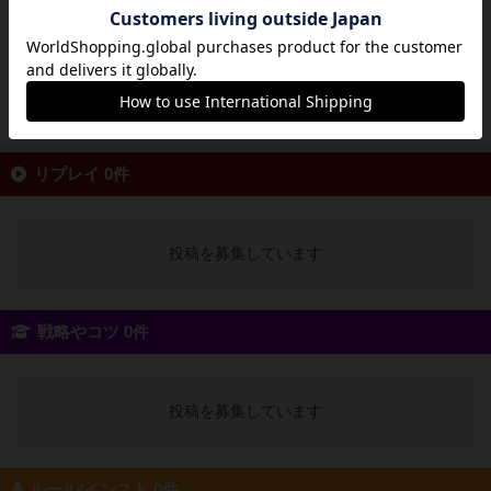
トの多い人が勝利という仕様。新版になってデ
ザインも一新されとてもコンパクトでお洒落な
佇まい。子供と2人でプレイしましたのでご紹
介です。ゲームについて...
続きを読む（約2年前）
リプレイ 0件
投稿を募集しています
戦略やコツ 0件
投稿を募集しています
ルール/インスト 0件