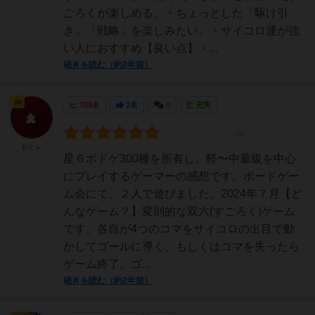
ごろくが楽しめる。・ちょっとした「駆け引
き」「戦略」を楽しみたい。・サイコロ運が強
い人におすすめ【良い点】・...
続きを読む（約2年前）
神
709名
2名
0
充実
おとん
星６ボドゲ300種を所有し、軽〜中量級を中心
にプレイするゲーマーの感想です。ボードゲー
ム会にて、２人で遊びました。2024年７月【ど
んなゲーム？】変則的な双六(すごろく)ゲーム
です。各自が4つのコマをサイコロの出目で動
かしてゴールに導く、もしくはコマを失ったら
ゲーム終了。ゴ...
続きを読む（約2年前）