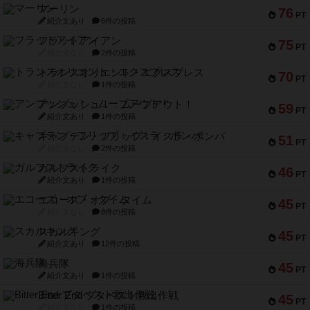
マーリン
76
PT
紹介文あり
6件の投稿
フラットアイアン
75
PT
紹介文なし
2件の投稿
トランスオリエント・エクスプレス
70
PT
紹介文なし
1件の投稿
アンブッシュ！：ムーブアウト！
59
PT
紹介文あり
1件の投稿
キャプテン・フリップ：イスラ・ボンバ
51
PT
紹介文なし
2件の投稿
ガルフストライク
46
PT
紹介文あり
1件の投稿
エコーズ・オブ・タイム
45
PT
紹介文なし
8件の投稿
スカルキング
45
PT
紹介文あり
12件の投稿
海兵隊
45
PT
紹介文あり
1件の投稿
Bitter End ブタペスト救出作戦
45
PT
紹介文なし
1件の投稿