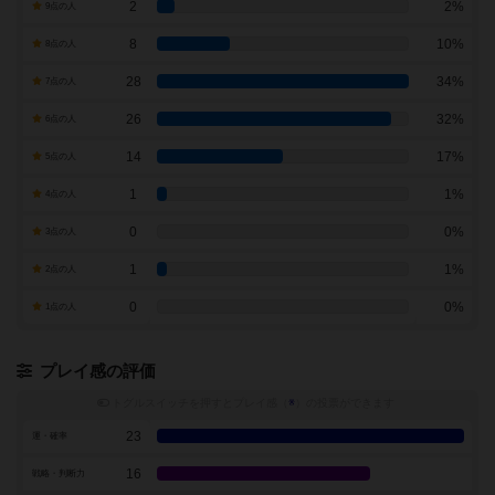
2
2%
9点の人
8
10%
8点の人
28
34%
7点の人
26
32%
6点の人
14
17%
5点の人
1
1%
4点の人
0
0%
3点の人
1
1%
2点の人
0
0%
1点の人
プレイ感の評価
トグルスイッチを押すとプレイ感（
※
）の投票ができます
23
運・確率
16
戦略・判断力