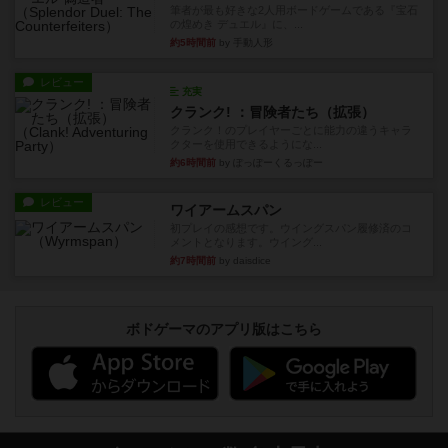
筆者が最も好きな2人用ボードゲームである『宝石
の煌めき デュエル』に、...
約5時間前
by 手動人形
レビュー
充実
クランク! ：冒険者たち（拡張）
クランク！のプレイヤーごとに能力の違うキャラ
クターを使用できるようにな...
約6時間前
by ぽっぽーくるっぽー
レビュー
ワイアームスパン
初プレイの感想です。ウイングスパン履修済のコ
メントとなります。ウイング...
約7時間前
by daisdice
ボドゲーマのアプリ版はこちら