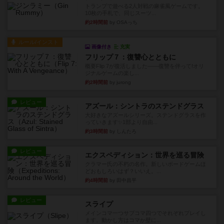
トランプで遊べる2人対戦の麻雀風ゲームです。
10枚の手札で、同じスーツ...
約2時間前
by OSAっち
ルール/インスト
画像付き
充実
フリップ７：復讐心とともに
概要Flip 7が復活しました――復讐を伴って!オリ
ジナルゲームの楽し...
約2時間前
by jurong
レビュー
アズール：シントラのステンドグラス
大好きなアズールシリーズ。ステンドグラスを作
っていきます✨1部より自由...
約3時間前
by しんたろ
レビュー
エクスペディション：世界を巡る冒険
クラマー氏の不朽の名作。新しいボードゲームほ
どおもしろいはず？いいえ。...
約4時間前
by 田中昌平
レビュー
スライプ
メインコマ一つサブコマ四つでそれぞれプレイし
ます。動かし方はコマか壁に...