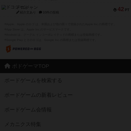
ドコジャン
42
PT
紹介文あり
10件の投稿
※Apple、Apple のロゴ は、米国および他の国々で登録されたApple Inc.の商標です。
※App Store は、Apple Inc.のサービスマークです。
※Android は、グーグル インコーポレイテッドの商標または登録商標です。
※Google Play とそのロゴは、Google Inc.の商標または登録商標です。
ボドゲーマTOP
ボードゲームを検索する
ボードゲームの新着レビュー
ボードゲーム会情報
メカニクス特集