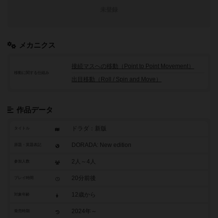
未登録
メカニクス
接続マスへの移動（Point to Point Movement）
移動に関する仕組み
出目移動（Roll / Spin and Move）
作品データ
ドラダ：新版
タイトル
DORADA: New edition
原題・英題表記
2人～4人
参加人数
20分前後
プレイ時間
12歳から
対象年齢
2024年～
発売時期