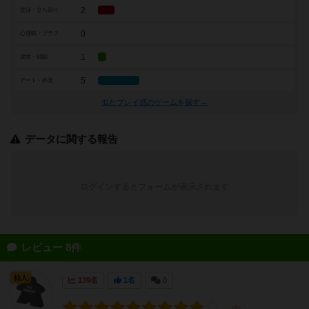
2
交渉・立ち回り
0
心理戦・ブラフ
1
攻防・戦闘
5
アート・外見
似たプレイ感のゲームを探す→
データに関する報告
ログインするとフォームが表示されます
レビュー 8件
仙人
139名
1名
0