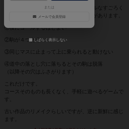
サイコロを転がして駒を進めるシンプルなすごろく
または
ですが、一般的なすごろくとは違う点があります。
メールで会員登録
①後にゴールするほどよい
②駒が４つある
しばらく表示しない
③同じマスに止まって上に乗られると動けない
④道中の落とし穴に落ちるとその駒は脱落
（以降その穴はふさがります）
これだけです。
コースそのものも長くなく、手軽に遊べるゲームで
す。
古い作品のリメイクらしいですが、逆に新鮮に感じ
ます。