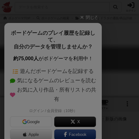
ログイン
閉じる
ボドゲーマTOP
ボードゲームの検索
ドラダ
ドラダの通販/商品詳細
ボードゲームのプレイ履歴を記録し
て、
自分のデータを管理しませんか？
ドラダ：新版
約75,000人
がボドゲーマを利用中！
DORADA: New edition
遊んだボードゲームを記録する
気になるゲームのレビューを読む
お気に入り作品・所有リストの共
有
3
8
86
トップ
画像
動画
レビュー
カフェ
ログイン / 会員登録（10秒）
Google
X
古いけど新しい！進化系すごろく
Apple
Facebook