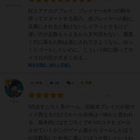
おーちゃん
対人アナログプレイ。プレイヤーが4つの駒を
持ってスタートする双六。他プレイヤーの駒に
足蹴にされると動けないしイラっとするけど、
遅い方が点数もらえるから文句言わない。運悪
く穴に落ちた駒は道にされてさようなら。ゆっ
くりゴールしたいのに、こういう時に限ってサ
イコロの目が大きく出る...
続きを読む（約1ヶ月前）
神
95名
1名
0
充実
ワタル
3/5点すごろく系ゲーム。旧版未プレイだが箱サ
イズ異なるだけでルール自体は一緒かと思われ
る。基本的にはすごろくで4つのコマをゴール
させていくがこのゲーム後からゴールしたほう
が点数高いため先に進んだほうが良いというわ