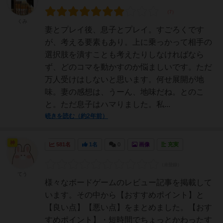
くみ
妻とプレイ後、息子とプレイ。すごろくです
が、考える要素もあり。上に乗っかって相手の
選択肢を潰すことも考えたりしなければなら
ず、どのコマを動かすのか悩ましいです。ただ
万人受けはしないと思います。何せ展開が地
味。妻の感想は、うーん、地味だね。とのこ
と。ただ息子はハマりました。私...
続きを読む（約2年前）
神
581名
1名
0
画像
充実
てう
様々なボードゲームのレビュー記事を掲載して
います。その中から【おすすめポイント】と
【良い点】【悪い点】をまとめました。【おす
すめポイント】・短時間でちょっとかわったす