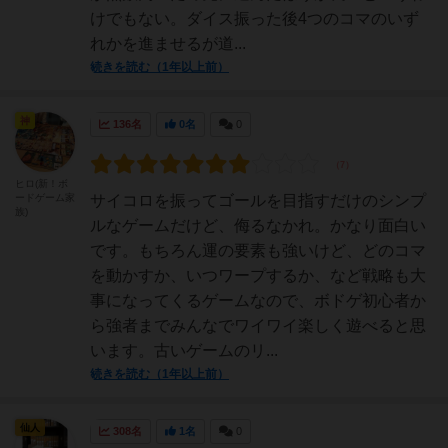
けでもない。ダイス振った後4つのコマのいず
れかを進ませるが道...
続きを読む（1年以上前）
神
136名
0名
0
ヒロ(新！ボ
ードゲーム家
サイコロを振ってゴールを目指すだけのシンプ
族)
ルなゲームだけど、侮るなかれ。かなり面白い
です。もちろん運の要素も強いけど、どのコマ
を動かすか、いつワープするか、など戦略も大
事になってくるゲームなので、ボドゲ初心者か
ら強者までみんなでワイワイ楽しく遊べると思
います。古いゲームのリ...
続きを読む（1年以上前）
仙人
308名
1名
0