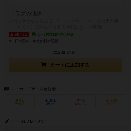
ドラダの通販
かつて大きな人気を博したドイツボードゲームの大定番
すごろくが、35年の時を超え小箱になって復活!
残り1点
1～2営業日以内に発送
日本語ルール付き/日本語版
2,200
¥
（税込）
カートに追加する
マイボードゲーム登録者
81
351
46
318
興味あり
経験あり
お気に入り
持ってる
テーマ/フレーバー