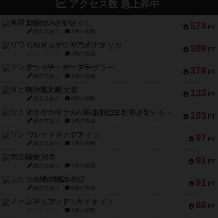
アクセス数 急上昇中
無限まちがいさがし
574
PT
紹介文あり
2件の投稿
リワイルド：サウスアメリカ
389
PT
紹介文なし
2件の投稿
アンダー・ザ・テーブラー
378
PT
紹介文あり
1件の投稿
宵と暁の呪文書
133
PT
紹介文あり
8件の投稿
セミファイナル ～お前はまだ生きている～
103
PT
紹介文あり
1件の投稿
ワン・トゥ・ファイブ
97
PT
紹介文あり
1件の投稿
南北戦争
91
PT
紹介文あり
1件の投稿
ふたつの城の物語
91
PT
紹介文あり
6件の投稿
ノームズ・アット・ナイト
88
PT
紹介文なし
1件の投稿