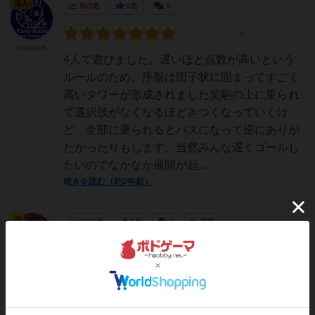
仙人
963名
0名
0
nabekoh
4人で遊びました。遅いほど点数が高いという
ルールのため、序盤は団子状に固まってすごく
高いタワーが形成されました笑駒の上に乗られ
て選択肢がなくなるほどきつくなっていくけ
ど、全部に乗られるとパスになって逆にありが
たかったりもします。当然みんな遅くゴールし
たいのでなかなか展開が起...
続きを読む（約2年前）
神
1212名
3名
2
充実
レーティングが非公開に設定されたユーザー
じむや
1人あたりコマを４つ使うすごろく系ゲーム。
普通は1位を目指しゴールを急ぎますが、本作
は「遅い方が」得点が高くなり、総獲得ポイン