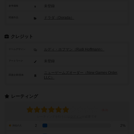
未登録
参考価格
ドラダ（Dorada）
関連作品
クレジット
ルディ・ホフマン（Rudi Hoffmann）
ゲームデザイン
未登録
アートワーク
ニューゲームズオーダー（New Games Order,
関連企業/団体
LLC）
レーティング
レーティングを行うには
ログイン
が必要です
2
2%
10点の人