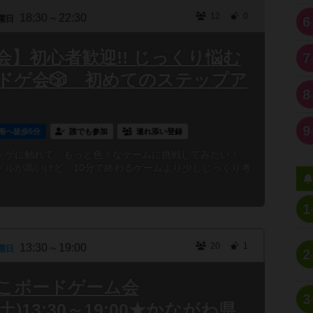
12
0
18:30～22:30
曜日
6
】初心者歓迎!! じっくり悩む
7
ドゲ会🎲 初めてのステップア
8
9
南へ徒歩5分
誰でも参加
連れ添い登録
ドゲに触れて、もっと色々なゲームに挑戦してみたい！」
ドルが高いけど、10分で終わるゲームより少しじっくり考
1
20
1
13:30～19:00
曜日
2
よこボードゲーム会
3
5(土)13:30～19:00★かながわ県