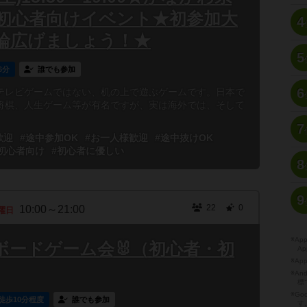
初心者向けイベント★初参加大
4
輪広げましょう！★
5
6分
誰でも参加
6
テレビゲームではない、机の上で遊ぶゲームです。日本で
将棋、人生ゲーム等が有名ですが、実は海外では、そして
7
歓迎
#途中参加OK
#お一人様歓迎
#途中抜けOK
初心者向け
#初心者に優しい
8
9
22
0
10:00～21:00
曜日
※A
ボードゲーム会🐰（初心者・初
Ap
※Ap
※A
標
※Go
徒歩10分程度
誰でも参加
す