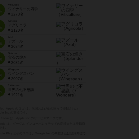
Viticulture
ワイナリーの四季
位
2273名
Agricola
アグリコラ
位
2120名
Azul
アズール
位
2034名
Splendor
宝石の煌き
位
2031名
Wingspan
ウイングスパン
位
2007名
7 Wonders
世界の七不思議
位
1921名
pple、Apple のロゴ は、米国および他の国々で登録された
ple Inc.の商標です。
p Store は、Apple Inc.のサービスマークです。
ndroid は、グーグル インコーポレイテッドの商標または登録商
です。
ogle Play とそのロゴは、Google Inc.の商標または登録商標で
。