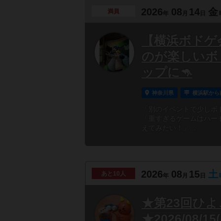
2026
08
14
金
満員
年
月
日
【横浜ボドゲ会
のが楽しいボ
ップに🦘
神奈川県
横浜駅から
「別のイベントで少しボ
「重すぎるゲームはハー
えてみたい！」...
2026
08
15
土
あと
10人
年
月
日
★第23回ひ
★2026/08/1