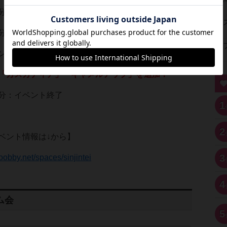
：参加受付
：遊び方説明→ゲーム開始
以外のゲームも遊べますのでご安心ください！
「カスカディア」「キャメルアップ」を追加！
：イベント終了
1
2
ベント情報は↓から】
3
oobby.net/spaces/sinjintei
4
ム会
5