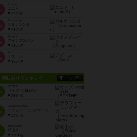
6 nimmt!
ニムト
位
2202名
Carcassonne
カルカソンヌ
位
2191名
Wingspan
ウイングスパン
位
2151名
Azul
アズール
位
1904名
興味ありランキング
トップ50
SCYTHE
サイズ -大鎌戦役-
位
2416名
Terraforming Mars
テラフォーミングマーズ
位
2396名
Stone Garden
枯山水
位
2281名