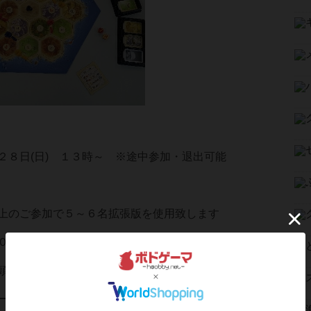
２８日(日) １３時～ ※途中参加・退出可能
のご参加で５～６名拡張版を使用致します
０円
しくは電話(045-322-6314)で受付
ール：