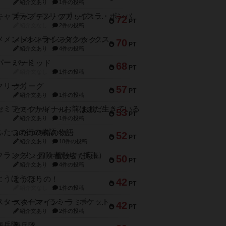
紹介文あり
1件の投稿
キャプテン・フリップ：イスラ・ボンバ
72
PT
紹介文なし
2件の投稿
メメントオンラインタクティクス
70
PT
紹介文あり
4件の投稿
パーミッド
68
PT
紹介文なし
1件の投稿
クリーグ
57
PT
紹介文あり
1件の投稿
セミファイナル ～お前はまだ生きている～
53
PT
紹介文あり
1件の投稿
ふたつの街の物語
52
PT
紹介文あり
18件の投稿
クランク! ：冒険者たち（拡張）
50
PT
紹介文あり
4件の投稿
とうほうの！
42
PT
紹介文なし
1件の投稿
スターマイン・ラミー ポケット
42
PT
紹介文あり
2件の投稿
海兵隊