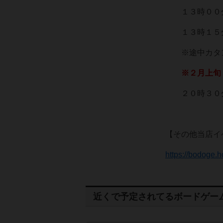
１３時００分
１３時１５分
※途中カタン
※２月上旬
２０時３０分
【その他当店イ
https://bodoge.h
近くで予定されてるボードゲー