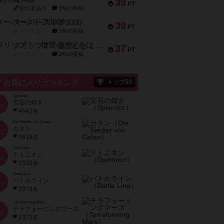
39
PT
紹介文あり
1件の投稿
スーパーストア3000
39
PT
紹介文なし
1件の投稿
フリップ７：復讐心とともに
37
PT
紹介文なし
2件の投稿
お気に入りランキング
トップ50
Splendor
宝石の煌き
位
4042名
Die Siedler von Catan
カタン
位
3618名
Dominion
ドミニオン
位
2530名
Battle Line
バトルライン
位
2379名
Terraforming Mars
テラフォーミングマーズ
位
2372名