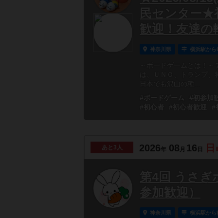
民センター★
歓迎！友達の
神奈川県
横浜駅から
～ボードゲームとは！～
は、ＵＮＯ、トランプ、
日本でも沢山の種...
#ボードゲーム
#初参加
#初心者
#初心者歓迎
#
2026
08
16
日
あと
3人
年
月
日
第4回 うさぎ
参加歓迎）
神奈川県
横浜駅から