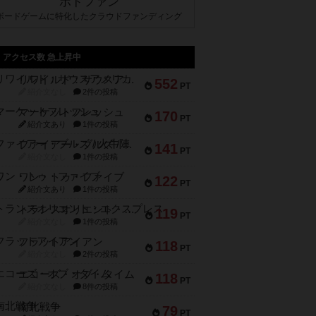
ボドファン
ボードゲームに特化したクラウドファンディング
アクセス数 急上昇中
リワイルド：サウスアメリカ
552
PT
紹介文なし
2件の投稿
マーケットフレッシュ
170
PT
紹介文あり
1件の投稿
ファイアー・ブルズ / 火牛陣
141
PT
紹介文なし
1件の投稿
ワン・トゥ・ファイブ
122
PT
紹介文あり
1件の投稿
トランスオリエント・エクスプレス
119
PT
紹介文なし
1件の投稿
フラットアイアン
118
PT
紹介文なし
2件の投稿
エコーズ・オブ・タイム
118
PT
紹介文なし
8件の投稿
南北戦争
79
PT