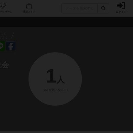
ログイン
フェ/店舗
人気ボードゲーム
通販ストア
アして
げよう
流会
1
人
（0人が気になる！）