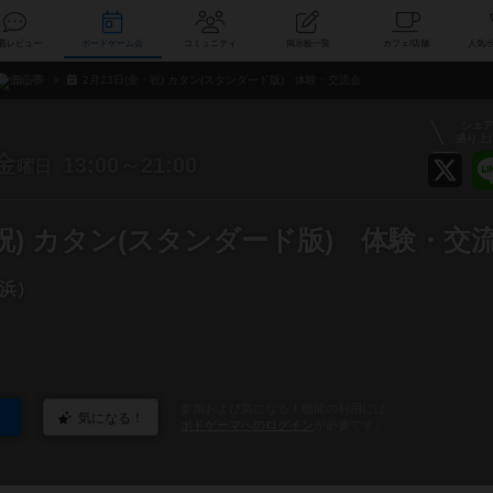
索
新着レビュー
ボードゲーム会
コミュニティ
掲示板一覧
カ
信心亭
2月23日(金・祝) カタン(スタンダード版) 体験・交流会
シェ
盛り上
金
13:00～21:00
曜日
・祝) カタン(スタンダード版) 体験・交
浜）
参加および気になる！機能の利用には
気になる！
ボドゲーマへのログイン
が必要です。