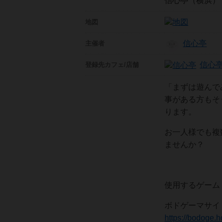
信心亭（横浜）
地図
信心亭
主催者
信心
登録先
カフェ/店舗
「まずは遊んで
事がある方もそ
ります。
お一人様でも複
ませんか？
使用するゲーム
ボドゲーマサ
https://bodoge.