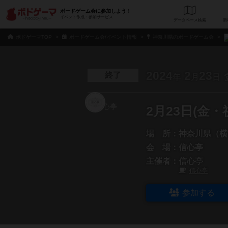
ボードゲーム会に参加しよう！
イベント作成・参加サービス
データベース
検
ボドゲーマTOP
ボードゲーム会/イベント情報
神奈川県のボードゲーム会
2024
2
23
終了
年
月
日
2月23日(金
場 所：
神奈川県（横
会 場：
信心亭
主催者：
信心亭
信心亭
参加する