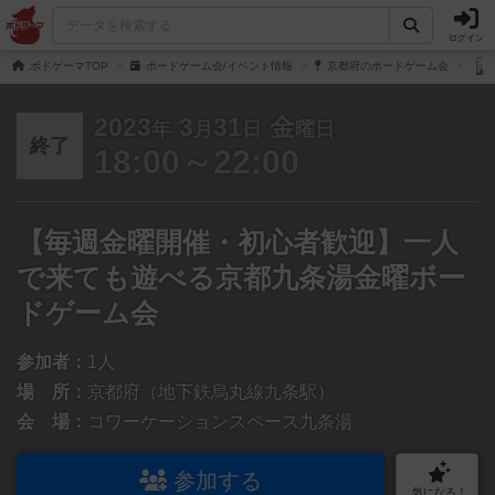
ログイン
ボドゲーマTOP
ボードゲーム会/イベント情報
京都府のボードゲーム会
2023
3
31
金
年
月
日
曜日
終了
18:00～22:00
【毎週金曜開催・初心者歓迎】一人
で来ても遊べる京都九条湯金曜ボー
ドゲーム会
参加者：
1人
場 所：
京都府（地下鉄烏丸線九条駅）
会 場：
コワーケーションスペース九条湯
参加する
気になる！