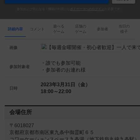
参加および気になる！機能の利用には
ボドゲーマへのログイン
が必要です。
遊べる
店舗の
当日の
詳細内容
コメント
参加者
ゲーム
ゲーム
様子
画像
・誰でも参加可能
参加対象者
・参加者のお連れ様
2023年3月31日（金）
日時
18:00～22:00
会場住所
〒6018027
京都府京都市南区東九条中御霊町６５
コワーケーションスペース九条湯（地下鉄烏丸線九条駅）