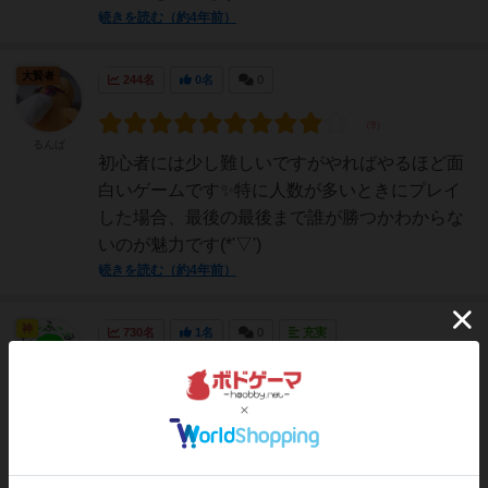
続きを読む（約4年前）
大賢者
244名
0名
0
るんば
初心者には少し難しいですがやればやるほど面
白いゲームです✨特に人数が多いときにプレイ
した場合、最後の最後まで誰が勝つかわからな
いのが魅力です(*'▽')
続きを読む（約4年前）
神
730名
1名
0
充実
ふみのりんぐ
（ふみんち
3人で遊びました。キャラクターを１人を他の
ゅ）
人に見せずに決めます。キャラクターによって
勝利条件が異なるため、他の人にばれないよう