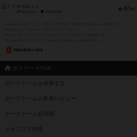
ドコジャン
42
PT
紹介文あり
10件の投稿
※Apple、Apple のロゴ は、米国および他の国々で登録されたApple Inc.の商標です。
※App Store は、Apple Inc.のサービスマークです。
※Android は、グーグル インコーポレイテッドの商標または登録商標です。
※Google Play とそのロゴは、Google Inc.の商標または登録商標です。
ボドゲーマTOP
ボードゲームを検索する
ボードゲームの新着レビュー
ボードゲーム会情報
メカニクス特集