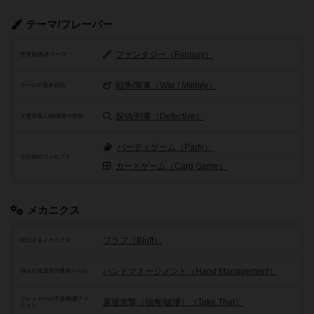
テーマ/フレーバー
ファンタジー（Fantasy）
世界観/基本テーマ
戦争/軍事（War / Militaly）
ゲームの基本目的
探偵/刑事（Detective）
主要登場人物/職業や生物
パーティゲーム（Party）
その他のコンセプト
カードゲーム（Card Game）
メカニクス
ブラフ（Bluff）
頻出するメカニクス
ハンドマネージメント（Hand Management）
得点や資源等の獲得ルール
プレイヤーの干渉/影響アク
直接攻撃（強奪/破壊）（Take That）
ション