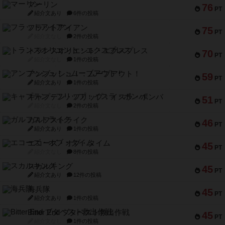
マーリン
76
PT
紹介文あり
6件の投稿
フラットアイアン
75
PT
紹介文なし
2件の投稿
トランスオリエント・エクスプレス
70
PT
紹介文なし
1件の投稿
アンブッシュ！：ムーブアウト！
59
PT
紹介文あり
1件の投稿
キャプテン・フリップ：イスラ・ボンバ
51
PT
紹介文なし
2件の投稿
ガルフストライク
46
PT
紹介文あり
1件の投稿
エコーズ・オブ・タイム
45
PT
紹介文なし
8件の投稿
スカルキング
45
PT
紹介文あり
12件の投稿
海兵隊
45
PT
紹介文あり
1件の投稿
Bitter End ブタペスト救出作戦
45
PT
紹介文なし
1件の投稿