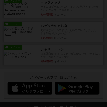
レビュー
ヘックメック
サイコロゲームです1から5までの数字と芋虫がか
かれたダイス。これを振っ...
約16時間前
by みいやん
レビュー
ハゲタカのえじき
超有名なゲームですが、初めてプレイしました。1
から15までのカードがプ...
約16時間前
by みいやん
レビュー
ジャスト・ワン
まぁ面白かった‼️よくテレビとかのバラエティなん
かで、お題がわからずに...
約16時間前
by みいやん
ボドゲーマのアプリ版はこちら