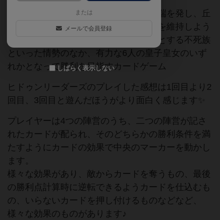
ヒドゥンリーダーズは、皇帝の逝去に端を発し、丘
または
の部族と帝国軍との対立が激化、平和を維持しよう
メールで会員登録
とする水の民、争いをより扇動しようとする不死族
といった情勢のなか、有力な6人の皇子皇女のいず
れかとなって勝利を目指すカードゲーム
しばらく表示しない
ヒドゥンリーダーズのプレイした感想は1回目より2
回目、3回目と遊んだほうがより面白く感じます✨
プレイヤーは4つの陣営のうち、二つの陣営が記さ
れたカードが配られ、そのどちらかの勝利条件を満
たすようにカードの効果で中央のマーカーを動かし
ます。
様々な効果があり、敵からカードを奪うもの、最後
の勝利点計算時に逆転できるようカードを仕込むも
の、いらないカードを押し付けるものなどなど、
様々な効果のものがあります♪