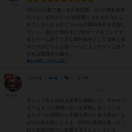
ワタル
5/5点少人数で遊べる正体隠匿。4つの勝利条件
のうちいずれか2つが秘密裏にそれぞれ与えら
れているためそのどちらかの勝利条件を目指し
ていく。誰かが表向きに7枚カードをプレイす
るとゲーム終了で主な勝利条件としては緑と赤
のコマがどちらも黒ゾーンに入ってゲーム終了
すれば黒陣営の勝ち...
続きを読む（3年以上前）
勇者
511名
5名
0
充実
熾火むらし
オシュラ島を治める皇帝が崩御した。今やオシ
ュラは４つの派閥が互いを牽制し合っている。
また４つの派閥から支援を受けた皇子皇女たち
がその姿を隠したまま、仲間の英雄を遣ってこ
れら派閥の勢力に影響を与えんとしている。