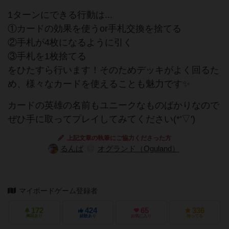
1ターンにできる行動は...
①カードの効果を使うor手札交換を捨てる
②手札が4枚になるように引く
③手札を1枚捨てる
をひたすら行います！そのためデッキがよく回るた
め、様々なカードを使えることも魅力です✨
カードの英雄の名前もユニークなものばかりなので
ぜひ手に取ってプレイしてみてください(*'▽')
上記文章の執筆にご協力くださった方
るんば
オグランド（Oguland）
マイボードゲーム登録者
172
424
65
336
興味あり
経験あり
お気に入り
持ってる