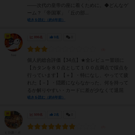
――次代の皇帝の座に着くために。◆どんなゲ
ーム？「帝国軍」「丘の部...
続きを読む（約4年前）
神
896名
0名
0
has
個人的総合評価【34点】★全レビュー冒頭に
【カタンを８０点として１００点満点で採点を
行っています】【＋】・特になし、やってて疲
れた【－】・隠匿にならなかった、何を持って
るか解りやすい・カードに差が少なくて退屈
続きを読む（約4年前）
神
509名
2名
0
ヒロ(新！ボ