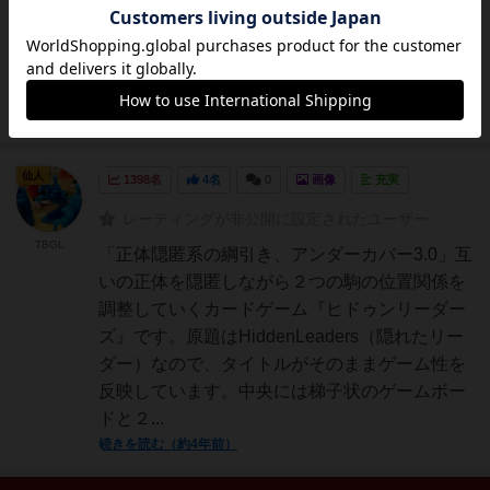
にカードを使っていきます。勝利条件が判明
後、その勝利条件に向けてカードを使っていき
ます。ターン制で順番にカードを使い、３人プ
レイの場合は７枚自分の場...
続きを読む（約4年前）
仙人
1398名
4名
0
画像
充実
レーティングが非公開に設定されたユーザー
TBGL
「正体隠匿系の綱引き、アンダーカバー3.0」互
いの正体を隠匿しながら２つの駒の位置関係を
調整していくカードゲーム『ヒドゥンリーダー
ズ』です。原題はHiddenLeaders（隠れたリー
ダー）なので、タイトルがそのままゲーム性を
反映しています。中央には梯子状のゲームボー
ドと２...
続きを読む（約4年前）