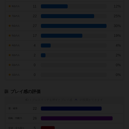
11
12%
8点の人
22
25%
7点の人
27
30%
6点の人
17
19%
5点の人
4
4%
4点の人
2
2%
3点の人
0
0%
2点の人
0
0%
1点の人
プレイ感の評価
トグルスイッチを押すとプレイ感（
※
）の投票ができます
22
運・確率
26
戦略・判断力
5
交渉・立ち回り