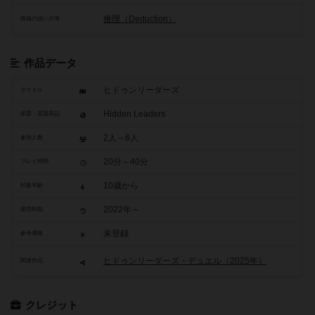
推理（Deduction）
情報の扱い方等
作品データ
ヒドゥンリーダーズ
タイトル
Hidden Leaders
原題・英題表記
2人～6人
参加人数
20分～40分
プレイ時間
10歳から
対象年齢
2022年～
発売時期
未登録
参考価格
ヒドゥンリーダーズ・デュエル（2025年）
関連作品
クレジット