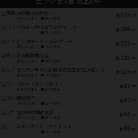
アクセス数 急上昇中
無限まちがいさがし
574
PT
紹介文あり
2件の投稿
リワイルド：サウスアメリカ
389
PT
紹介文なし
2件の投稿
アンダー・ザ・テーブラー
378
PT
紹介文あり
1件の投稿
宵と暁の呪文書
133
PT
紹介文あり
8件の投稿
セミファイナル ～お前はまだ生きている～
103
PT
紹介文あり
1件の投稿
ワン・トゥ・ファイブ
97
PT
紹介文あり
1件の投稿
南北戦争
91
PT
紹介文あり
1件の投稿
ふたつの城の物語
91
PT
紹介文あり
6件の投稿
ノームズ・アット・ナイト
88
PT
紹介文なし
1件の投稿