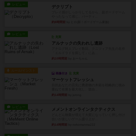
レビュー
デクリプト
プレイ感がしっかりしてるから、超ボードゲーム
やったなって感じ。パーティ...
約8時間前
by ヒロ(新！ボードゲーム家族)
レビュー
充実
アルナックの失われし遺跡
アナログ対人プレイ数回。クニツィア先生の名作
「エルドラドを探して」にあ...
約10時間前
by おーちゃん
ルール/インスト
画像付き
充実
マーケットフレッシュ
目的あなたの店先に農産物の木箱を戦略的に積み
重ねて在庫を最大化し、競合...
約14時間前
by jurong
レビュー
メメントオンラインタクティクス
どんどん物量が増えて大変になっていく押し付け
合いが楽しいゲーム盛り上が...
約14時間前
by nekomanma222