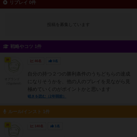
リプレイ 0件
投稿を募集しています
戦略やコツ 1件
神
46名
0名
自分の持つ２つの勝利条件のうちどちらの達成
オグランド
になりそうかを、他の人のプレイを見ながら見
（Oguland）
極めていくのがポイントかと思います
続きを読む（2年弱前）
ルール/インスト 1件
神
140名
1名