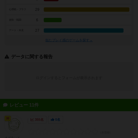
29
心理戦・ブラフ
6
攻防・戦闘
27
アート・外見
似たプレイ感のゲームを探す→
データに関する報告
ログインするとフォームが表示されます
レビュー 11件
神
355名
0名
オグランド