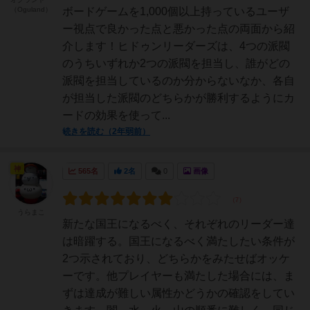
（Oguland）
ボードゲームを1,000個以上持っているユーザ
ー視点で良かった点と悪かった点の両面から紹
介します！ヒドゥンリーダーズは、4つの派閥
のうちいずれか2つの派閥を担当し、誰がどの
派閥を担当しているのか分からないなか、各自
が担当した派閥のどちらかが勝利するようにカ
ードの効果を使って...
続きを読む（2年弱前）
神
565名
2名
0
画像
うらまこ
新たな国王になるべく、それぞれのリーダー達
は暗躍する。国王になるべく満たしたい条件が
2つ示されており、どちらかをみたせばオッケ
ーです。他プレイヤーも満たした場合には、ま
ずは達成が難しい属性かどうかの確認をしてい