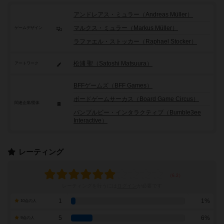
アンドレアス・ミュラー（Andreas Müller）
マルクス・ミュラー（Markus Müller）
ゲームデザイン
ラファエル・ストッカー（Raphael Stocker）
松浦 聖（Satoshi Matsuura）
アートワーク
BFFゲームズ（BFF Games）
ボードゲームサーカス（Board Game Circus）
関連企業/団体
バンブルビー・インタラクティブ（Bumble3ee
Interactive）
レーティング
レーティングを行うには
ログイン
が必要です
1
1%
10点の人
5
6%
9点の人