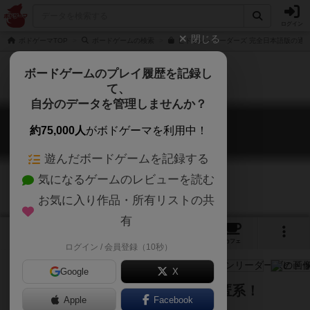
ログイン
閉じる
ボドゲーマTOP
ボードゲームの検索
ヒドゥン・リーダーズ 完全日本語版の通販
ボードゲームのプレイ履歴を記録し
て、
自分のデータを管理しませんか？
ヒドゥンリーダーズ
約75,000人
がボドゲーマを利用中！
Hidden Leaders
遊んだボードゲームを記録する
気になるゲームのレビューを読む
お気に入り作品・所有リストの共
有
4
3
11
49
トップ
画像
動画
レビュー
カフェ
ログイン / 会員登録（10秒）
Google
X
最後まで勝者がわからない正体隠匿系！
Apple
Facebook