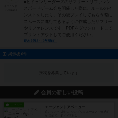
■ヒドゥンリーダーズのサマリー・リファレン
オグランド
スボードゲーム会を開催した際に、ルールのイ
（Oguland）
ンストをしたり、その後プレイしてもらう際に
スムーズに進行できるように作成したサマリー
やリファレンスです。PDFをダウンロードして
プリントアウトしてご使用ください。
続きを読む（2年弱前）
掲示板 0件
投稿を募集しています
会員の新しい投稿
レビュー
エージェントアベニュー
追いついたら勝ち。シンプルな ルールとで直感的
な 目的で、ボドゲ慣れし...