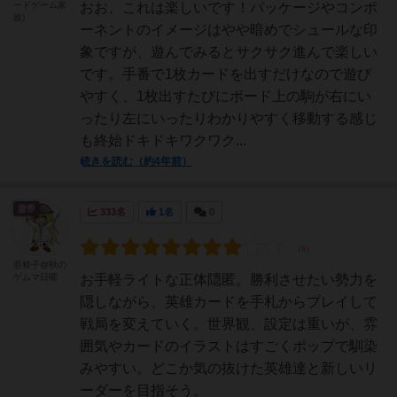
ードゲーム家
おお、これは楽しいです！パッケージやコンポ
族)
ーネントのイメージはやや暗めでシュールな印
象ですが、遊んでみるとサクサク進んで楽しい
です。手番で1枚カードを出すだけなので遊び
やすく、1枚出すたびにボード上の駒が右にい
ったり左にいったりわかりやすく移動する感じ
も終始ドキドキワクワク...
続きを読む（約4年前）
皇帝
333名
1名
0
亜椅子@秋の
ゲムマ日曜
お手軽ライトな正体隠匿。勝利させたい勢力を
隠しながら、英雄カードを手札からプレイして
戦局を変えていく。世界観、設定は重いが、雰
囲気やカードのイラストはすごくポップで馴染
みやすい。どこか気の抜けた英雄達と新しいリ
ーダーを目指そう。