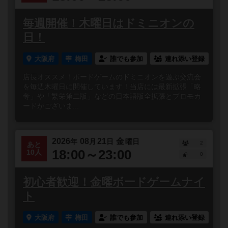
毎週開催！木曜日はドミニオンの
日！
大阪府
梅田
誰でも参加
連れ添い登録
店長オススメ！ボードゲームのドミニオンを遊ぶ交流会
を毎週木曜日に開催しています！当店には最新拡張「略
奪」や「繁栄第二版」などの日本語版全拡張とプロモカ
ードがございま...
2026
08
21
金
年
月
日
曜日
2
あと
18:00～23:00
10人
0
初心者歓迎！金曜ボードゲームナイ
ト
大阪府
梅田
誰でも参加
連れ添い登録