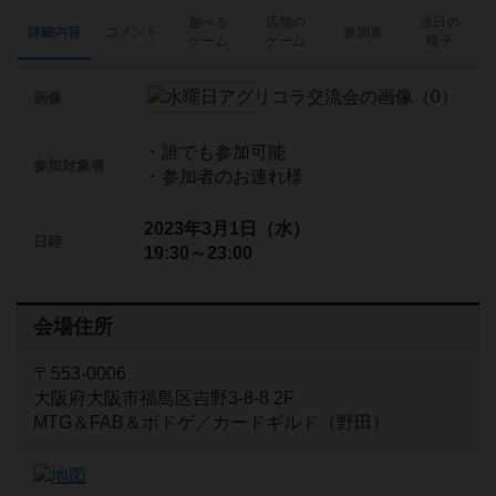
遊べる
店舗の
当日の
詳細内容
コメント
参加者
ゲーム
ゲーム
様子
画像
・誰でも参加可能
参加対象者
・参加者のお連れ様
2023年3月1日（水）
日時
19:30～23:00
会場住所
〒553-0006
大阪府大阪市福島区吉野3-8-8 2F
MTG＆FAB＆ボドゲ／カードギルド（野田）