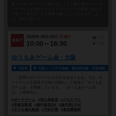
色々なボードゲームで遊びましょう！初心者の人からボ
ードゲームが大好きな人までどなたでも大歓迎！おひと
り様でご来店頂いても相席で遊んでいただけます。ま
た、初めて遊ぶボ...
2026
08
30
日
年
月
日
曜日
1
募集中
10:00～16:30
0
ゆうもあゲーム会・大阪
大阪府
大阪メトロ千日前線・鶴見緑地線「西長堀駅」より
『世界のボードゲームを広める会ゆうもあ』では、ボ
ードゲームを普及する為の活動として各地で「ゆうもあ
ゲーム会」を開催しています。 「ゆうもあゲーム会」
は、ご家族向け...
#ボードゲーム
#初心者歓迎
#どなたでも
#初参加歓迎
#途中参加OK
#途中抜けOK
#子ども連れ歓迎
#予約不要
#参加費無料