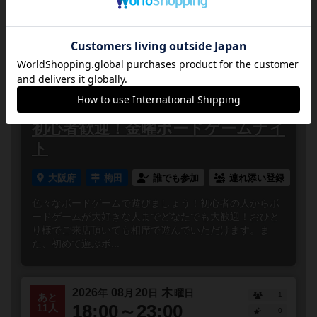
近くで予定されてるボードゲーム会
2026
08
07
金
年
月
日
曜日
4
あと
18:00～23:00
8人
0
初心者歓迎！金曜ボードゲームナイ
ト
大阪府
梅田
誰でも参加
連れ添い登録
色々なボードゲームで遊びましょう！初心者の人からボ
ードゲームが大好きな人までどなたでも大歓迎！おひと
り様でご来店頂いても相席で遊んでいただけます。ま
た、初めて遊ぶボ...
2026
08
20
木
年
月
日
曜日
1
あと
18:00～23:00
11人
0