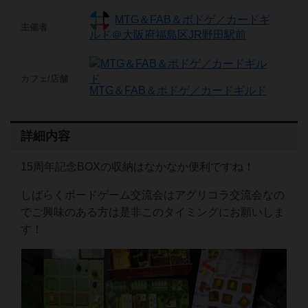
MTG＆FAB＆ボドゲ／カードギ
主催者
ルド＠大阪府福島区JR野田駅前
カフェ/店舗
MTG＆FAB＆ボドゲ／カードギルド
詳細内容
15周年記念BOXの収納はなかなか便利ですね！
しばらくボードゲーム交流会はアグリコラ交流会なの
でご興味のある方は是非このタイミングにお願いしま
す！