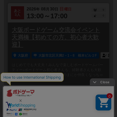
2026
08
30
日
年
月
日
曜日
9
あと
13:00～17:00
3人
0
大阪ボードゲーム交流会イベント
天満橋【初めての方、初心者大歓
迎】
大阪府
大阪市北区天満2－1－8 根本ビル２F
誰で
はじめてでも大丈夫！みんなで楽しむボードゲームパー
ティー♪ボードゲーム初心者さんも、経験者さんも大歓
迎！笑って、しゃべって、いつのまにか仲良くなっちゃ
う✨みんなでワ...
閉じる
Copyright (c)
ボードゲームのプレイ履歴を記録し
【ボドゲーマ】ボードゲームの総合情報サイト
て、
All rights reserved.
自分のデータを管理しませんか？