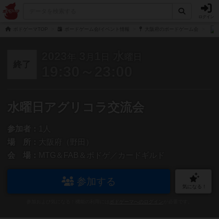
ログイン
ボドゲーマTOP
ボードゲーム会/イベント情報
大阪府のボードゲーム会
2023
3
1
水
年
月
日
曜日
終了
19:30～23:00
水曜日アグリコラ交流会
参加者：
1人
場 所：
大阪府（野田）
会 場：
MTG＆FAB＆ボドゲ／カードギルド
参加する
気になる！
参加および気になる！機能の利用には
ボドゲーマへのログイン
が必要です。