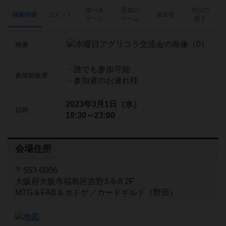
遊べる
店舗の
当日の
詳細内容
コメント
参加者
ゲーム
ゲーム
様子
画像
・誰でも参加可能
参加対象者
・参加者のお連れ様
2023年3月1日（水）
日時
19:30～23:00
会場住所
〒553-0006
大阪府大阪市福島区吉野3-8-8 2F
MTG＆FAB＆ボドゲ／カードギルド（野田）