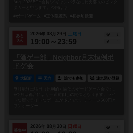
Aug. 2026BGY会長*／ギャンパラなにわ支部長のピンク
ダガーと申します。今回はギ...
#ボードゲーム
#正体隠匿系
#初参加歓迎
2026
08
29
土
年
月
日
曜日
1
あと
19:00～23:59
9人
0
「酒ゲー部」Neighbor月末恒例ボ
ドゲ会
大阪府
天六
誰でも参加
連れ添い登録
毎月最終土曜日（原則的）開催のボードゲーム会です。
※今月は都合により一週前倒しの開催となります。ライ
トな層でライトなゲームが多いです。チャージ500円と
ワンオーダー...
2026
08
30
日
年
月
日
曜日
1
募集中