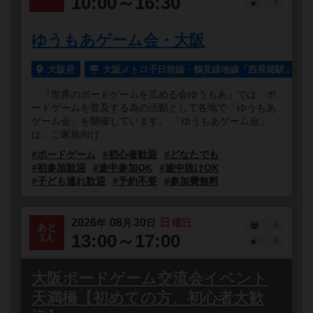
10:00～16:30
0
ゆうもあゲーム会・大阪
大阪府
大阪メトロ千日前線・鶴見緑地線「西長堀駅」より
『世界のボードゲームを広める会ゆうもあ』では、ボ
ードゲームを普及する為の活動として各地で「ゆうもあ
ゲーム会」を開催しています。 「ゆうもあゲーム会」
は、ご家族向け...
#ボードゲーム
#初心者歓迎
#どなたでも
#初参加歓迎
#途中参加OK
#途中抜けOK
#子ども連れ歓迎
#予約不要
#参加費無料
2026
08
30
日
年
月
日
曜日
9
あと
13:00～17:00
3人
0
大阪ボードゲーム交流会イベント
天満橋【初めての方、初心者大歓