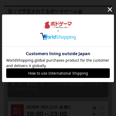
近くで予定されてるボードゲーム会
2026
08
20
木
年
月
日
曜日
1
あと
18:00～23:00
11人
0
毎週開催！木曜日はドミニオンの
日！
大阪府
梅田
誰でも参加
連れ添い登録
店長オススメ！ボードゲームのドミニオンを遊ぶ交流会
を毎週木曜日に開催しています！当店には最新拡張「略
奪」や「繁栄第二版」などの日本語版全拡張とプロモカ
ードがございま...
2026
08
21
金
年
月
日
曜日
2
あと
18:00～23:00
10人
0