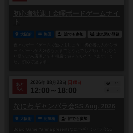
初心者歓迎！金曜ボードゲームナイ
ト
大阪府
梅田
誰でも参加
連れ添い登録
色々なボードゲームで遊びましょう！初心者の人からボ
ードゲームが大好きな人までどなたでも大歓迎！おひと
り様でご来店頂いても相席で遊んでいただけます。ま
た、初めて遊ぶボ...
2026
08
23
日
年
月
日
曜日
10
あと
12:00～18:00
6人
0
なにわギャンパラ会SS Aug. 2026
大阪府
淀屋橋
誰でも参加
Board Game Yarena presentsなにわギャンパラ会SS