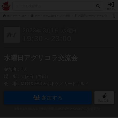
ログイン
ボドゲーマTOP
ボードゲーム会/イベント情報
大阪府のボードゲーム会
2023
3
1
水
年
月
日
曜日
終了
19:30～23:00
水曜日アグリコラ交流会
参加者：
1人
場 所：
大阪府（野田）
会 場：
MTG＆FAB＆ボドゲ／カードギルド
参加する
気になる！
参加および気になる！機能の利用には
ボドゲーマへのログイン
が必要です。