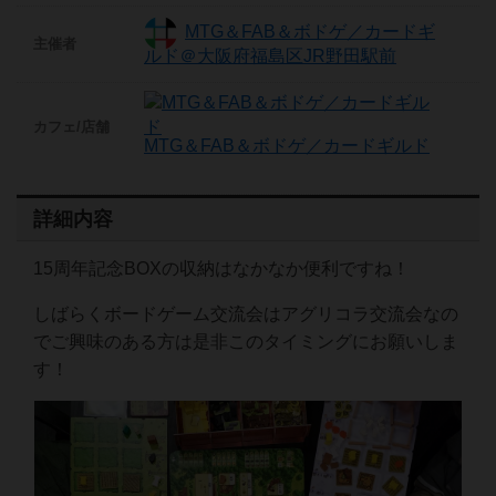
MTG＆FAB＆ボドゲ／カードギ
主催者
ルド＠大阪府福島区JR野田駅前
カフェ/店舗
MTG＆FAB＆ボドゲ／カードギルド
詳細内容
15周年記念BOXの収納はなかなか便利ですね！
しばらくボードゲーム交流会はアグリコラ交流会なの
でご興味のある方は是非このタイミングにお願いしま
す！