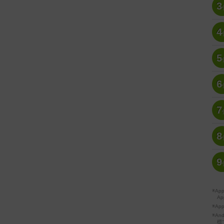
3
4
5
6
7
8
9
※A
Ap
※Ap
※A
標