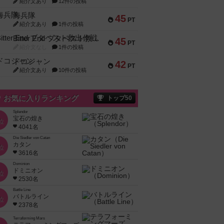
紹介文あり
12件の投稿
海兵隊
45
PT
紹介文あり
1件の投稿
Bitter End ブタペスト救出作戦
45
PT
紹介文なし
1件の投稿
ドコジャン
42
PT
紹介文あり
10件の投稿
お気に入りランキング
トップ50
Splendor
宝石の煌き
位
4041名
Die Siedler von Catan
カタン
位
3616名
Dominion
ドミニオン
位
2530名
Battle Line
バトルライン
位
2378名
Terraforming Mars