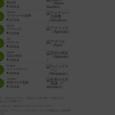
枯山水
位
2281名
Viticulture
ワイナリーの四季
位
2272名
Agricola
アグリコラ
位
2120名
Azul
アズール
位
2034名
Splendor
宝石の煌き
位
2028名
Wingspan
ウイングスパン
位
2006名
7 Wonders
世界の七不思議
位
1919名
pple、Apple のロゴ は、米国および他の国々で登録された
ple Inc.の商標です。
p Store は、Apple Inc.のサービスマークです。
ndroid は、グーグル インコーポレイテッドの商標または登録商
です。