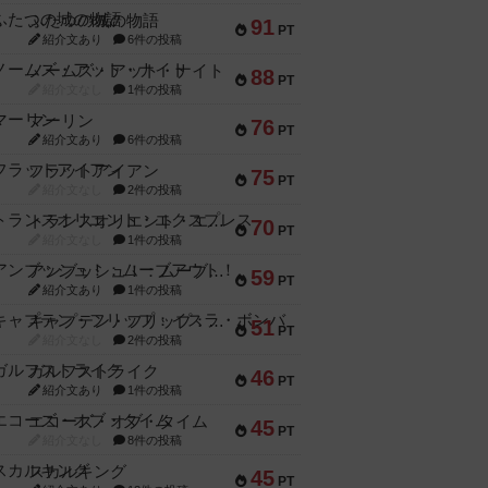
ふたつの城の物語
91
PT
紹介文あり
6件の投稿
ノームズ・アット・ナイト
88
PT
紹介文なし
1件の投稿
マーリン
76
PT
紹介文あり
6件の投稿
フラットアイアン
75
PT
紹介文なし
2件の投稿
トランスオリエント・エクスプレス
70
PT
紹介文なし
1件の投稿
アンブッシュ！：ムーブアウト！
59
PT
紹介文あり
1件の投稿
キャプテン・フリップ：イスラ・ボンバ
51
PT
紹介文なし
2件の投稿
ガルフストライク
46
PT
紹介文あり
1件の投稿
エコーズ・オブ・タイム
45
PT
紹介文なし
8件の投稿
スカルキング
45
PT