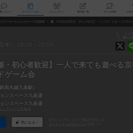
索
新着レビュー
ボードゲーム会
コミュニティ
掲示板一覧
カ
コワーケーションスペース九条湯
【毎週金曜開催・初心者歓迎】一人で来ても遊べる京都九
シェ
盛り上
金
18:00～22:00
曜日
催・初心者歓迎】一人で来ても遊べる京
ドゲーム会
鉄烏丸線九条駅）
ョンスペース九条湯
ョンスペース九条湯
ョンスペース九条湯
参加および気になる！機能の利用には
気になる！
ボドゲーマへのログイン
が必要です。