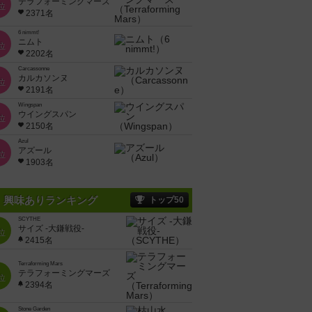
テラフォーミングマーズ
位
2371名
6 nimmt!
ニムト
位
2202名
Carcassonne
カルカソンヌ
位
2191名
Wingspan
ウイングスパン
位
2150名
Azul
アズール
位
1903名
興味ありランキング
トップ50
SCYTHE
サイズ -大鎌戦役-
位
2415名
Terraforming Mars
テラフォーミングマーズ
位
2394名
Stone Garden