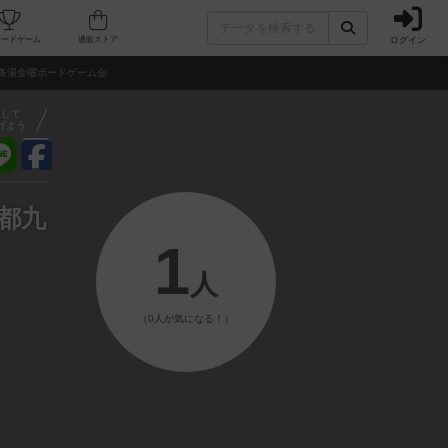
ログイン
フェ/店舗
人気ボードゲーム
通販ストア
条湯金曜ボードゲーム会
アして
げよう
都九
1
人
（0人が気になる！）