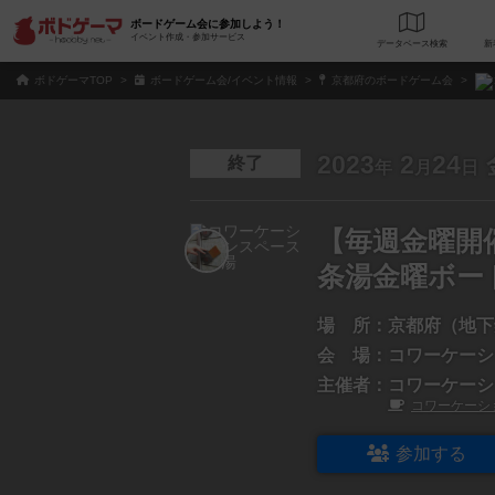
ボードゲーム会に参加しよう！
イベント作成・参加サービス
データベース
検
ボドゲーマTOP
ボードゲーム会/イベント情報
京都府のボードゲーム会
2023
2
24
終了
年
月
日
【毎週金曜開
条湯金曜ボー
場 所：
京都府（地下
会 場：
コワーケーシ
主催者：
コワーケーシ
コワーケーシ
参加する