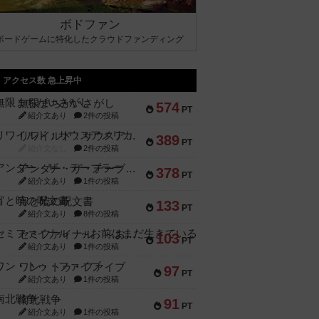
ボドファン
ボードゲームに特化したクラウドファンディング
アクセス数 急上昇中
無限まちがいさがし
574
PT
紹介文あり
2件の投稿
リワイルド：サウスアメリカ
389
PT
紹介文なし
2件の投稿
アンダー・ザ・テーブラー
378
PT
紹介文あり
1件の投稿
宵と暁の呪文書
133
PT
紹介文あり
8件の投稿
セミファイナル ～お前はまだ生きている～
103
PT
紹介文あり
1件の投稿
ワン・トゥ・ファイブ
97
PT
紹介文あり
1件の投稿
南北戦争
91
PT
紹介文あり
1件の投稿