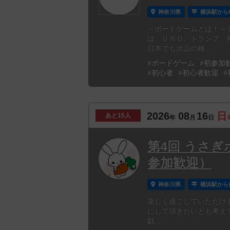
神奈川県
横浜駅から
～ボードゲームとは！～
は、ＵＮＯ、トランプ、
日本でも沢山の種...
#ボードゲーム
#初参加
#初心者
#初心者歓迎
#
2026
08
16
日
あと
15人
年
月
日
第4回 うさぎ
参加歓迎）
神奈川県
横浜駅から
楽しく過ごしていただけ
にして頂きたいとも考えていま
戯...