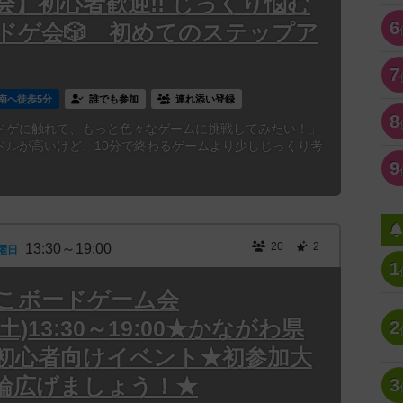
】初心者歓迎!! じっくり悩む
6
ドゲ会🎲 初めてのステップア
7
南へ徒歩5分
誰でも参加
連れ添い登録
8
ドゲに触れて、もっと色々なゲームに挑戦してみたい！」
ドルが高いけど、10分で終わるゲームより少しじっくり考
9
20
2
13:30～19:00
曜日
1
よこボードゲーム会
5(土)13:30～19:00★かながわ県
2
初心者向けイベント★初参加大
輪広げましょう！★
3