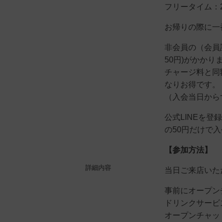
フリータイム：2,0
お帰りの際に一
非会員の（会員
50円)がかかり
チャージ料と同額
なりお得です。
（入会当日から
公式LINEを
の50円だけで
【参加方法】
詳細内容
当日ご来店いた
事前にオープン
ドリンクサービ
オープンチャッ