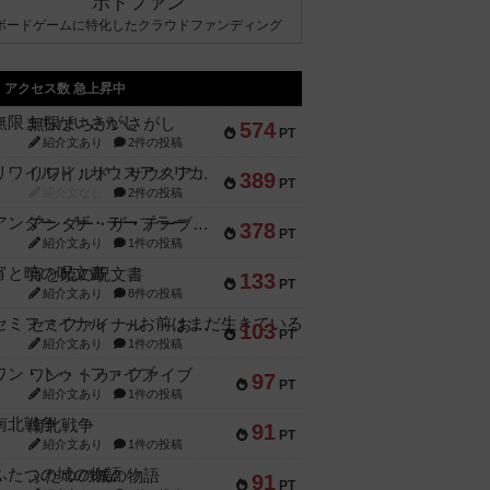
ボドファン
ボードゲームに特化したクラウドファンディング
アクセス数 急上昇中
無限まちがいさがし
574
PT
紹介文あり
2件の投稿
リワイルド：サウスアメリカ
389
PT
紹介文なし
2件の投稿
アンダー・ザ・テーブラー
378
PT
紹介文あり
1件の投稿
宵と暁の呪文書
133
PT
紹介文あり
8件の投稿
セミファイナル ～お前はまだ生きている～
103
PT
紹介文あり
1件の投稿
ワン・トゥ・ファイブ
97
PT
紹介文あり
1件の投稿
南北戦争
91
PT
紹介文あり
1件の投稿
ふたつの城の物語
91
PT