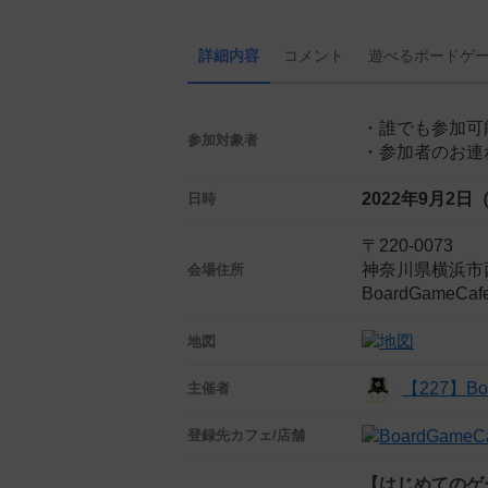
詳細内容
コメント
遊べる
ボード
ゲ
・誰でも参加可
参加対象者
・参加者のお連
2022年9月2日
日時
〒220-0073
神奈川県横浜市西区
会場住所
BoardGameCa
地図
【227】Boa
主催者
登録先
カフェ/店舗
【はじめてのゲ