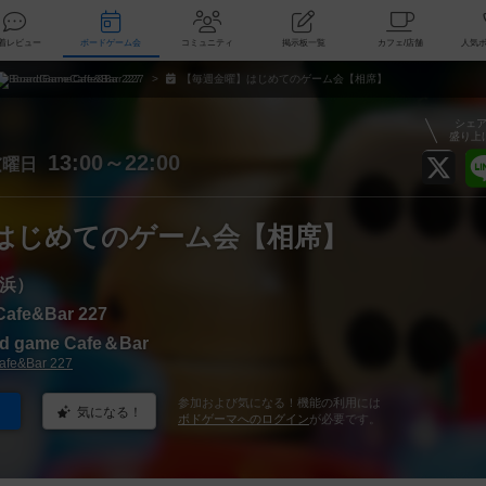
索
新着レビュー
ボードゲーム会
コミュニティ
掲示板一覧
カ
BoardGameCafe&Bar 227
【毎週金曜】はじめてのゲーム会【相席】
シェ
盛り上
金
13:00～22:00
曜日
はじめてのゲーム会【相席】
浜）
afe&Bar 227
d game Cafe＆Bar
fe&Bar 227
参加および気になる！機能の利用には
気になる！
ボドゲーマへのログイン
が必要です。