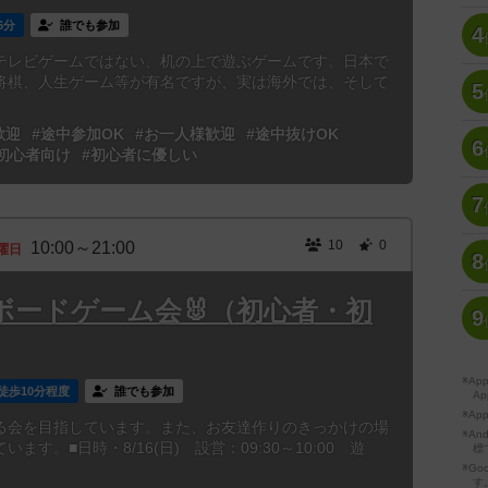
6分
誰でも参加
4
テレビゲームではない、机の上で遊ぶゲームです。日本で
将棋、人生ゲーム等が有名ですが、実は海外では、そして
5
歓迎
#途中参加OK
#お一人様歓迎
#途中抜けOK
6
初心者向け
#初心者に優しい
7
10
0
10:00～21:00
曜日
8
ボードゲーム会🐰（初心者・初
9
※A
徒歩10分程度
誰でも参加
Ap
※Ap
る会を目指しています。また、お友達作りのきっかけの場
※A
す。■日時・8/16(日) 設営：09:30～10:00 遊
標
※Go
す