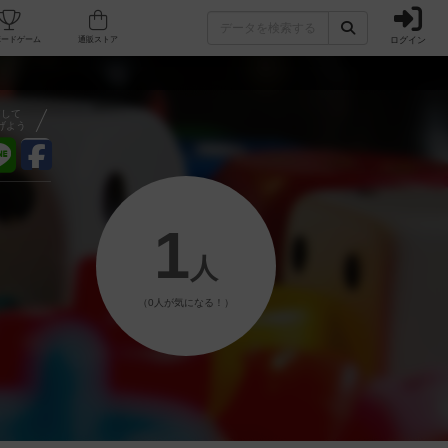
ログイン
フェ/店舗
人気ボードゲーム
通販ストア
アして
げよう
1
人
（0人が気になる！）