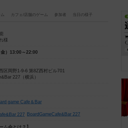
ーム
カフェ/
店舗の
ゲーム
参加者
当日の
様子
能
れ様
（金）
13:00～22:00
岡野1-9-6 第8Z西村ビル701
fe&Bar 227（横浜）
rd game Cafe＆Bar
BoardGameCafe&Bar 227
ーム会とは？】