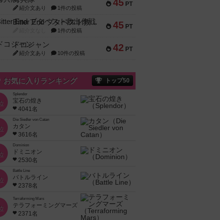
45
PT
紹介文あり
1件の投稿
Bitter End ブタペスト救出作戦
45
PT
紹介文なし
1件の投稿
ドコジャン
42
PT
紹介文あり
10件の投稿
お気に入りランキング
トップ50
Splendor
宝石の煌き
位
4041名
Die Siedler von Catan
カタン
位
3616名
Dominion
ドミニオン
位
2530名
Battle Line
バトルライン
位
2378名
Terraforming Mars
テラフォーミングマーズ
位
2371名