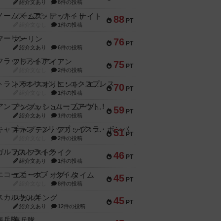
紹介文あり
6件の投稿
ノームズ・アット・ナイト
88
PT
紹介文なし
1件の投稿
マーリン
76
PT
紹介文あり
6件の投稿
フラットアイアン
75
PT
紹介文なし
2件の投稿
トランスオリエント・エクスプレス
70
PT
紹介文なし
1件の投稿
アンブッシュ！：ムーブアウト！
59
PT
紹介文あり
1件の投稿
キャプテン・フリップ：イスラ・ボンバ
51
PT
紹介文なし
2件の投稿
ガルフストライク
46
PT
紹介文あり
1件の投稿
エコーズ・オブ・タイム
45
PT
紹介文なし
8件の投稿
スカルキング
45
PT
紹介文あり
12件の投稿
海兵隊