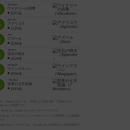
Viticulture
ワイナリーの四季
位
2272名
Agricola
アグリコラ
位
2120名
Azul
アズール
位
2034名
Splendor
宝石の煌き
位
2028名
Wingspan
ウイングスパン
位
2006名
7 Wonders
世界の七不思議
位
1919名
pple、Apple のロゴ は、米国および他の国々で登録された
ple Inc.の商標です。
p Store は、Apple Inc.のサービスマークです。
ndroid は、グーグル インコーポレイテッドの商標または登録商
です。
ogle Play とそのロゴは、Google Inc.の商標または登録商標で
。