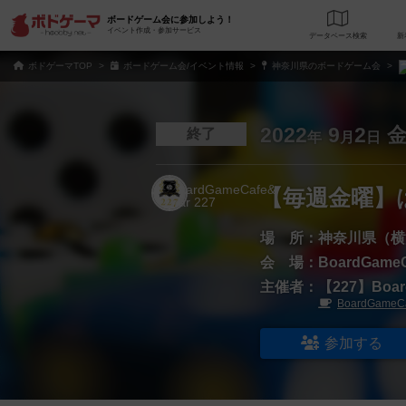
ボードゲーム会に参加しよう！
イベント作成・参加サービス
データベース
検
ボドゲーマTOP
ボードゲーム会/イベント情報
神奈川県のボードゲーム会
2022
9
2
終了
年
月
日
【毎週金曜】
場 所：
神奈川県（横
会 場：
BoardGameC
主催者：
【227】Boar
BoardGameCa
参加する