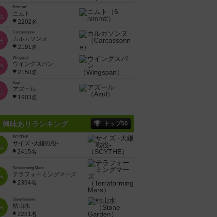
6 nimmt!
ニムト
位
2202名
Carcassonne
カルカソンヌ
位
2191名
Wingspan
ウイングスパン
位
2150名
Azul
アズール
位
1903名
興味ありランキング
トップ50
SCYTHE
サイズ -大鎌戦役-
位
2415名
Terraforming Mars
テラフォーミングマーズ
位
2394名
Stone Garden
枯山水
位
2281名