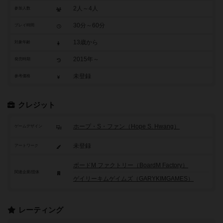
2人～4人
参加人数
30分～60分
プレイ時間
13歳から
対象年齢
2015年～
発売時期
未登録
参考価格
クレジット
ホープ・S・ファン（Hope S. Hwang）
ゲームデザイン
未登録
アートワーク
ボードM ファクトリー（BoardM Factory）
関連企業/団体
ゲイリーキムゲイムズ（GARYKIMGAMES）
レーティング