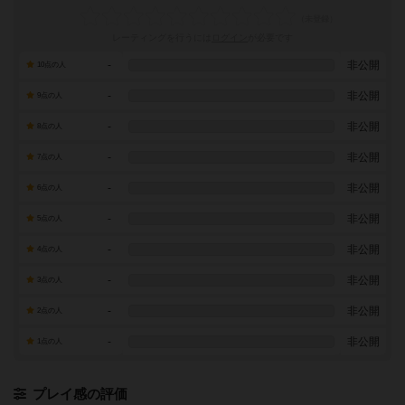
レーティングを行うには
ログイン
が必要です
-
非公開
10点の人
-
非公開
9点の人
-
非公開
8点の人
-
非公開
7点の人
-
非公開
6点の人
-
非公開
5点の人
-
非公開
4点の人
-
非公開
3点の人
-
非公開
2点の人
-
非公開
1点の人
プレイ感の評価