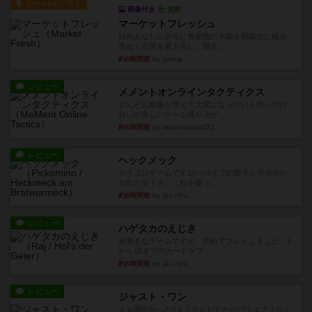
ルール/インスト
画像付き
充実
マーケットフレッシュ
目的あなたの店先に農産物の木箱を戦略的に積み
重ねて在庫を最大化し、競合...
約6時間前
by jurong
レビュー
メメントオンラインタクティクス
どんどん物量が増えて大変になっていく押し付け
合いが楽しいゲーム盛り上が...
約6時間前
by nekomanma222
レビュー
ヘックメック
サイコロゲームです1から5までの数字と芋虫がか
かれたダイス。これを振っ...
約8時間前
by みいやん
レビュー
ハゲタカのえじき
超有名なゲームですが、初めてプレイしました。1
から15までのカードがプ...
約8時間前
by みいやん
レビュー
ジャスト・ワン
まぁ面白かった‼️よくテレビとかのバラエティなん