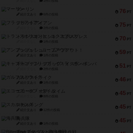
紹介文なし
1件の投稿
マーリン
76
PT
紹介文あり
6件の投稿
フラットアイアン
75
PT
紹介文なし
2件の投稿
トランスオリエント・エクスプレス
70
PT
紹介文なし
1件の投稿
アンブッシュ！：ムーブアウト！
59
PT
紹介文あり
1件の投稿
キャプテン・フリップ：イスラ・ボンバ
51
PT
紹介文なし
2件の投稿
ガルフストライク
46
PT
紹介文あり
1件の投稿
エコーズ・オブ・タイム
45
PT
紹介文なし
8件の投稿
スカルキング
45
PT
紹介文あり
12件の投稿
海兵隊
45
PT
紹介文あり
1件の投稿
Bitter End ブタペスト救出作戦