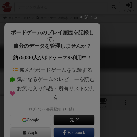
ログイン
閉じる
ボドゲーマTOP
ボードゲームの検索
ドーム
ボードゲームのプレイ履歴を記録し
て、
自分のデータを管理しませんか？
ドーム
約75,000人
がボドゲーマを利用中！
the DOME
遊んだボードゲームを記録する
気になるゲームのレビューを読む
お気に入り作品・所有リストの共
有
1
1
トップ
画像
動画
レビュー
カフェ
ログイン / 会員登録（10秒）
Google
X
Apple
ご協力ください
Facebook