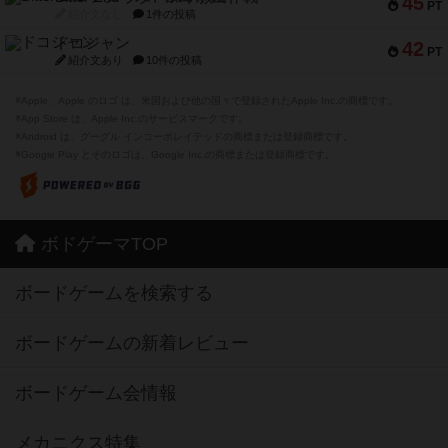
45
PT
紹介文なし
1件の投稿
ドコジャン
42
PT
紹介文あり
10件の投稿
※Apple、Apple のロゴ は、米国および他の国々で登録されたApple Inc.の商標です。
※App Store は、Apple Inc.のサービスマークです。
※Android は、グーグル インコーポレイテッドの商標または登録商標です。
※Google Play とそのロゴは、Google Inc.の商標または登録商標です。
ボドゲーマTOP
ボードゲームを検索する
ボードゲームの新着レビュー
ボードゲーム会情報
メカニクス特集