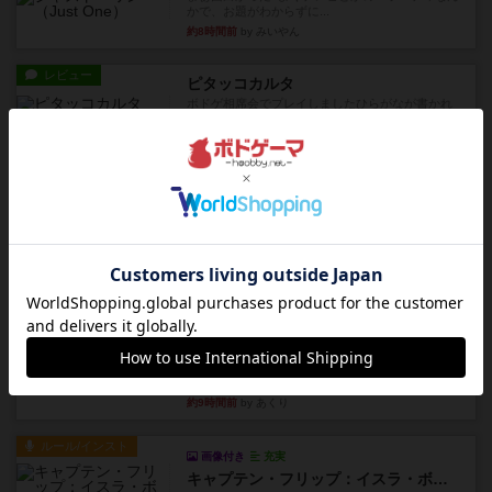
かで、お題がわからずに...
約8時間前
by みいやん
レビュー
ピタッコカルタ
ボドゲ相席会でプレイしましたひらがなが書かれ
たカードを2枚まで手をつけ...
約8時間前
by みいやん
ルール/インスト
画像付き
充実
ノームズ・アット・ナイト
ベネボレンス女王は、忠実な臣民を称えるための
祝宴を開こうとしています。...
約9時間前
by jurong
レビュー
画像付き
充実
フラットアイアン
1~2人に限定された、エンジンビルド系のシステ
ム選んだ企業ボードに街で...
約9時間前
by あくり
ルール/インスト
画像付き
充実
キャプテン・フリップ：イスラ・ボンバ