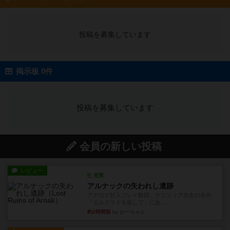
投稿を募集しています
掲示板 0件
投稿を募集しています
会員の新しい投稿
レビュー
充実
アルナックの失われし遺跡
アナログ対人プレイ数回。クニツィア先生の名作
「エルドラドを探して」にあ...
約2時間前
by おーちゃん