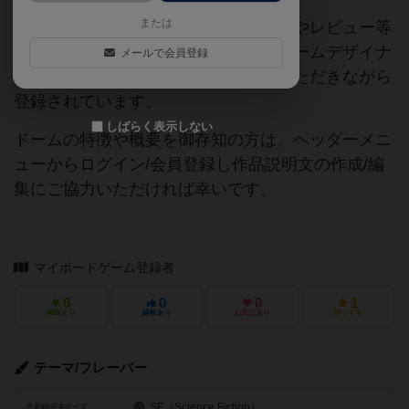
または
当サイトに掲載されている作品説明文やレビュー等
の情報は、ボドゲーマ運営事務局・ゲームデザイナ
メールで会員登録
ーご本人様・有志の皆様にご協力をいただきながら
登録されています。
しばらく表示しない
ドームの特徴や概要を御存知の方は、ヘッダーメニ
ューからログイン/会員登録し作品説明文の作成/編
集にご協力いただければ幸いです。
マイボードゲーム登録者
0
0
0
1
興味あり
経験あり
お気に入り
持ってる
テーマ/フレーバー
SF（Science Fiction）
世界観/基本テーマ