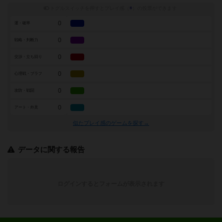
トグルスイッチを押すとプレイ感（
※
）の投票ができます
0
運・確率
0
戦略・判断力
0
交渉・立ち回り
0
心理戦・ブラフ
0
攻防・戦闘
0
アート・外見
似たプレイ感のゲームを探す→
データに関する報告
ログインするとフォームが表示されます