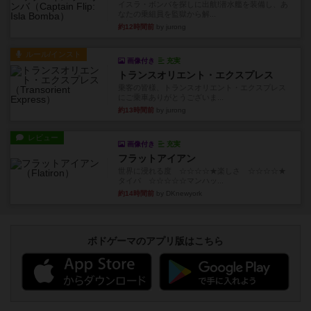
イスラ・ボンバを探しに出航!潜水艦を装備し、あ
なたの乗組員を監獄から解...
約12時間前
by jurong
ルール/インスト
画像付き
充実
トランスオリエント・エクスプレス
乗客の皆様、トランスオリエント・エクスプレス
にご乗車ありがとうございま...
約13時間前
by jurong
レビュー
画像付き
充実
フラットアイアン
世界に浸れる度 ☆☆☆☆★楽しさ ☆☆☆☆★
タイパ ☆☆☆☆☆マンハッ...
約14時間前
by DKnewyork
ボドゲーマのアプリ版はこちら