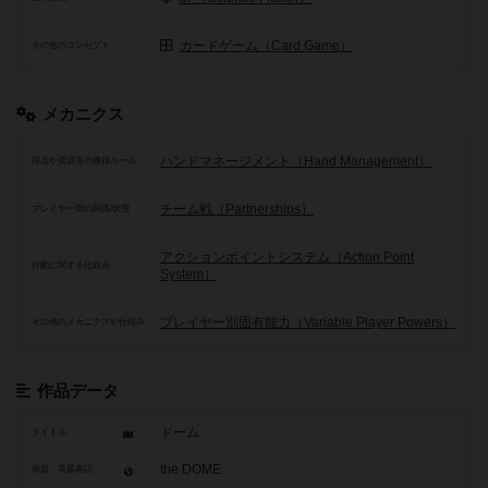
カードゲーム（Card Game）
その他のコンセプト
メカニクス
ハンドマネージメント（Hand Management）
得点や資源等の獲得ルール
チーム戦（Partnerships）
プレイヤー間の関係/状態
アクションポイントシステム（Action Point
行動に関する仕組み
System）
プレイヤー別固有能力（Variable Player Powers）
その他のメカニクスや仕組み
作品データ
ドーム
タイトル
the DOME
原題・英題表記