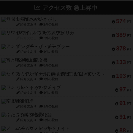
アクセス数 急上昇中
無限まちがいさがし
574
PT
紹介文あり
2件の投稿
リワイルド：サウスアメリカ
389
PT
紹介文なし
2件の投稿
アンダー・ザ・テーブラー
378
PT
紹介文あり
1件の投稿
宵と暁の呪文書
133
PT
紹介文あり
8件の投稿
セミファイナル ～お前はまだ生きている～
103
PT
紹介文あり
1件の投稿
ワン・トゥ・ファイブ
97
PT
紹介文あり
1件の投稿
南北戦争
91
PT
紹介文あり
1件の投稿
ふたつの城の物語
91
PT
紹介文あり
6件の投稿
ノームズ・アット・ナイト
88
PT