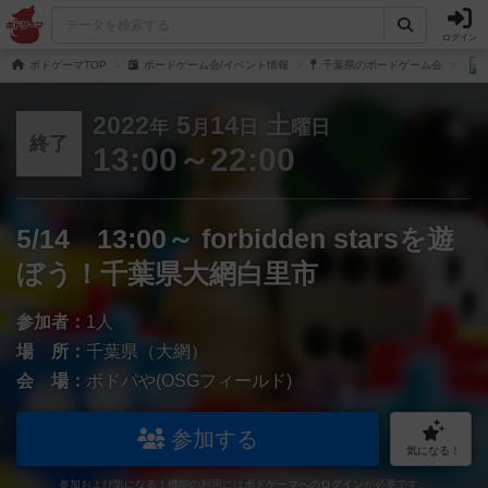
ログイン
ボドゲーマTOP
ボードゲーム会/イベント情報
千葉県のボードゲーム会
2022
5
14
土
年
月
日
曜日
終了
13:00～22:00
5/14 13:00～ forbidden starsを遊
ぼう！千葉県大網白里市
参加者：
1人
場 所：
千葉県（大網）
会 場：
ボドパや(OSGフィールド)
参加する
気になる！
参加および気になる！機能の利用には
ボドゲーマへのログイン
が必要です。