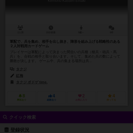
Kemono Kassen Emaki
2人用
15分前後
9歳～
0件
軍配で、兵を集め、相手を出し抜き、陣形を組み上げる戦略性のある
２人対戦用カードゲーム
プレイヤーは軍配によって決まった間合いの兵種（槍兵・砲兵・馬
兵）を、合戦の相手と取り合います。そして、集めた兵の数によって
勝敗が決します。 ゲーム中、兵の集まる場所は共...
タクジ
紅梅
タクジ ボドゲ time.
8
4
2
4
興味あり
経験あり
お気に入り
持ってる
クイック検索
登録状況