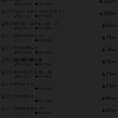
112
PT
紹介文あり
1件の投稿
ファースト・イン・フライト
108
PT
紹介文あり
3件の投稿
モズビ－ズ・レイダ－ズ
94
PT
紹介文あり
1件の投稿
テンプテーション
79
PT
紹介文なし
2件の投稿
インドネシア
78
PT
紹介文あり
2件の投稿
宵と暁の呪文書
75
PT
紹介文あり
8件の投稿
リスボン・トラム 28
73
PT
紹介文あり
9件の投稿
アマナイト
73
PT
紹介文なし
1件の投稿
ブラヴェスト
66
PT
紹介文なし
1件の投稿
スペクタキュラー
60
PT
紹介文なし
1件の投稿