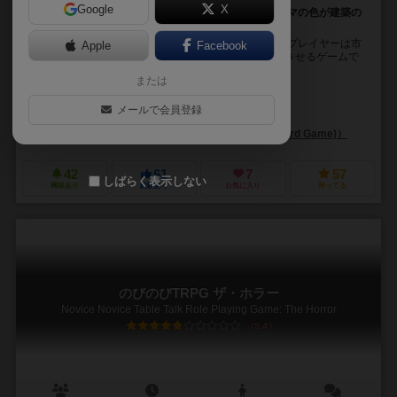
Google
X
品物を購入で自分の街を建築して拡大します。 市民コマの色が建築の
枠と同じ雇用できる。街の能力がレベルアップ!
「フォーチュンシティ」へようこそ～ このゲームに、プレイヤーは市
Apple
Facebook
長となり、お金を使うことにより、自分の都市を発展させるゲームで
す。 物品の購入、建物の建設、市民の雇用など...
または
チー＝ファン・チェン（Chih-Fan Chen）
メールで会員登録
Fourdesire
ビッグ・ファン・ゲームズ（Big Fun Games (Board Game)）
42
61
7
57
しばらく表示しない
興味あり
経験あり
お気に入り
持ってる
のびのびTRPG ザ・ホラー
Novice Novice Table Talk Role Playing Game: The Horror
5.4