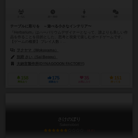
2～5人
20～30分
7歳～
5件
テーブルに彩りを ～遊べる小さなインテリア〜
『Herbarium』はハーバリウムデザイナーとなって、誰よりも美しい作
品を作ることを目的とした、思考と視覚で楽しむボードゲームです。
【ゲームの概要】 プレイ人数：...
ヲクヤマ（Wokuyama）
別府 さい（Sai Beppu）
大納言製作所(DYNAGOOON FACTORY)
158
175
35
151
興味あり
経験あり
お気に入り
持ってる
さけのぼり
Sakenobori
6.0