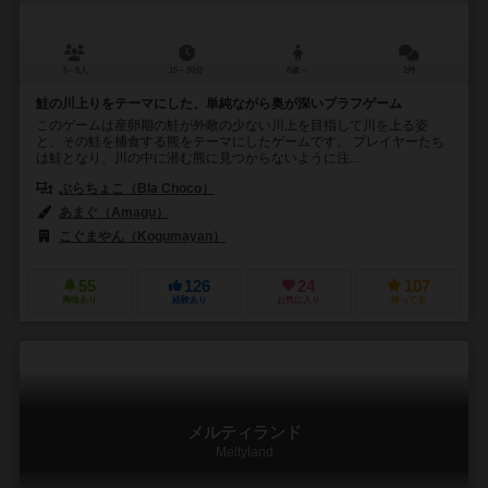
3～5人
15～30分
8歳～
2件
鮭の川上りをテーマにした、単純ながら奥が深いブラフゲーム
このゲームは産卵期の鮭が外敵の少ない川上を目指して川を上る姿
と、その鮭を捕食する熊をテーマにしたゲームです。 プレイヤーたち
は鮭となり、川の中に潜む熊に見つからないように注...
ぶらちょこ（Bla Choco）
あまぐ（Amagu）
こぐまやん（Kogumayan）
55
126
24
107
興味あり
経験あり
お気に入り
持ってる
メルティランド
Meltyland