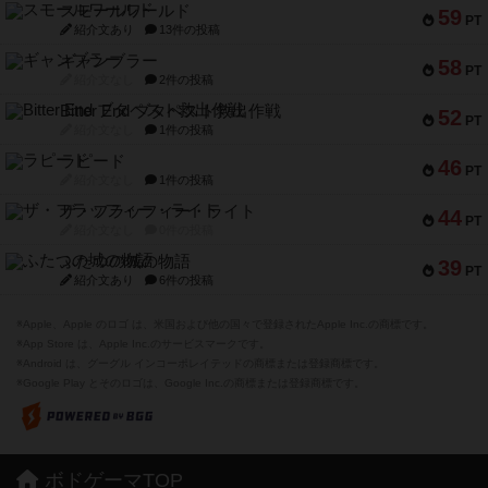
スモールワールド
59
PT
紹介文あり
13件の投稿
ギャンブラー
58
PT
紹介文なし
2件の投稿
Bitter End ブタペスト救出作戦
52
PT
紹介文なし
1件の投稿
ラピード
46
PT
紹介文なし
1件の投稿
ザ・フラッフィー・ライト
44
PT
紹介文なし
0件の投稿
ふたつの城の物語
39
PT
紹介文あり
6件の投稿
※Apple、Apple のロゴ は、米国および他の国々で登録されたApple Inc.の商標です。
※App Store は、Apple Inc.のサービスマークです。
※Android は、グーグル インコーポレイテッドの商標または登録商標です。
※Google Play とそのロゴは、Google Inc.の商標または登録商標です。
ボドゲーマTOP