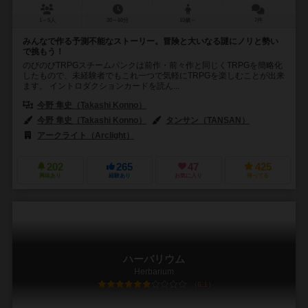
1～5人
30～60分
10歳～
7件
みんなで作る予測不能なストーリー。冒険と大いなる謎にノリと勢い
で挑もう！
のびのびTRPGスチームパンクは前作・前々作と同じくTRPGを簡略化
したもので、未経験者でもこれ一つで気軽にTRPGを楽しむことが出来
ます。 イントロダクションカードを読ん...
今野 隼史（Takashi Konno）
今野 隼史（Takashi Konno）
タンサン（TANSAN）
アークライト（Arclight）
202
265
47
425
興味あり
経験あり
お気に入り
持ってる
ハーバリウム
Herbarium
6.1