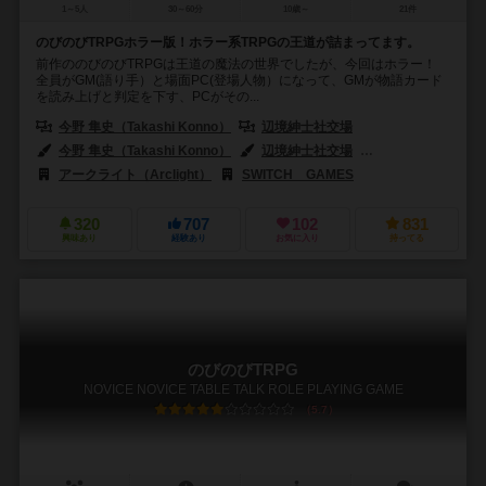
1～5人
30～60分
10歳～
21件
のびのびTRPGホラー版！ホラー系TRPGの王道が詰まってます。
前作ののびのびTRPGは王道の魔法の世界でしたが、今回はホラー！
全員がGM(語り手）と場面PC(登場人物）になって、GMが物語カード
を読み上げと判定を下す、PCがその...
今野 隼史（Takashi Konno）
辺境紳士社交場
今野 隼史（Takashi Konno）
辺境紳士社交場
タンサン（TANS
アークライト（Arclight）
SWITCH GAMES
320
707
102
831
興味あり
経験あり
お気に入り
持ってる
のびのびTRPG
NOVICE NOVICE TABLE TALK ROLE PLAYING GAME
5.7