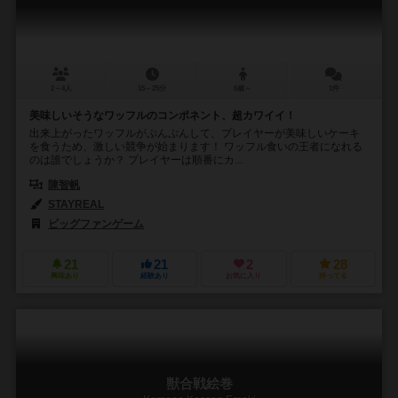
2～4人
15～25分
6歳～
1件
美味しいそうなワッフルのコンポネント、超カワイイ！
出来上がったワッフルがぷんぷんして、プレイヤーが美味しいケーキ
を食うため、激しい競争が始まります！ ワッフル食いの王者になれる
のは誰でしょうか？ プレイヤーは順番にカ...
陳智帆
STAYREAL
ビッグファンゲーム
21
21
2
28
興味あり
経験あり
お気に入り
持ってる
獣合戦絵巻