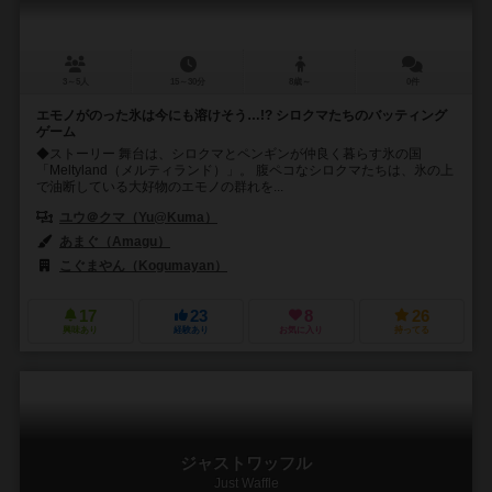
3～5人
15～30分
8歳～
0件
エモノがのった氷は今にも溶けそう…!? シロクマたちのバッティング
ゲーム
◆ストーリー 舞台は、シロクマとペンギンが仲良く暮らす氷の国
「Meltyland（メルティランド）」。 腹ペコなシロクマたちは、氷の上
で油断している大好物のエモノの群れを...
ユウ＠クマ（Yu@Kuma）
あまぐ（Amagu）
こぐまやん（Kogumayan）
17
23
8
26
興味あり
経験あり
お気に入り
持ってる
ジャストワッフル
Just Waffle