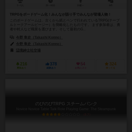
3～5人
30～60分
10歳～
6件
TRPGをボードゲーム化！みんなが語り手でみんなが登場人物！
このボードゲームは、古くから紙とペンで行われているTRPG(テーブ
ルトークアールピージー）を簡略化したものです。 まず参加者は、勇
者や村人など職業を選びます。そして最初のG...
今野 隼史（Takashi Konno）
今野 隼史（Takashi Konno）
辺境紳士社交場
216
378
54
324
興味あり
経験あり
お気に入り
持ってる
のびのびTRPG スチームパンク
Novice Novice Table Talk Role Playing Game: The Steampunk
5.7