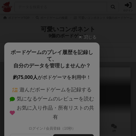
ログイン
ボドゲーマTOP
ボードゲームの検索
可愛いコンポネント 9個のボードゲーム
可愛いコンポネント
9個のボードゲーム
閉じる
ボードゲームのプレイ履歴を記録し
検索メニュー
て、
自分のデータを管理しませんか？
約75,000人
がボドゲーマを利用中！
遊んだボードゲームを記録する
フォーチュンシティ
気になるゲームのレビューを読む
Fortune City
6.0
お気に入り作品・所有リストの共
有
ログイン / 会員登録（10秒）
2～4人
30～45分
12歳～
2件