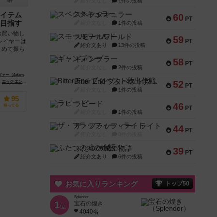
紹介文なし
1件の投稿
4件
スペクタキュラー
イテム
60
PT
目指す
紹介文なし
1件の投稿
お買い物し
スモールワールド
59
PT
レイヤーは
紹介文あり
13件の投稿
とめて振ら
ギャンブラー
58
PT
紹介文なし
2件の投稿
m P. McIver）
Bitter End ブタペスト救出作戦
52
ion Press）
エッジ エンターテインメント（Edge Entertainment）
PT
紹介文なし
1件の投稿
95
ラピード
46
持ってる
PT
紹介文なし
1件の投稿
ザ・フラッフィー・ライト
44
PT
紹介文なし
0件の投稿
ふたつの城の物語
39
PT
紹介文あり
6件の投稿
お気に入りランキング
トップ50
Splendor
1
宝石の煌き
位
4040名