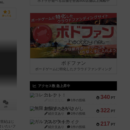
ボドゲが遊べる店舗を全国500店舗以上掲載中
es）
3
持ってる
ボドファン
ボードゲームに特化したクラウドファンディング
アクセス数 急上昇中
コレクト！
340
PT
紹介文なし
1件の投稿
2件
無限まちがいさがし
322
PT
紹介文あり
2件の投稿
ガルフストライク
４世紀はじ
217
PT
まいたいフ
紹介文あり
1件の投稿