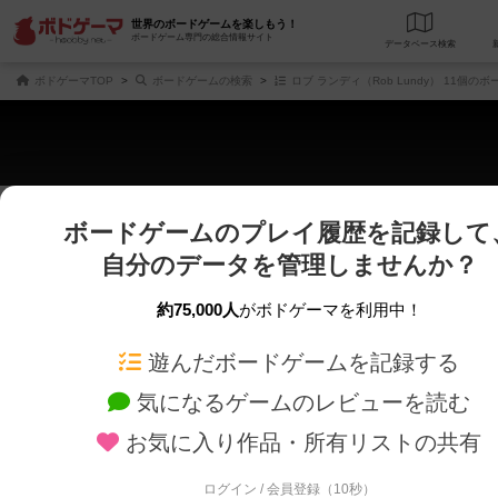
世界のボードゲームを楽しもう！
ボードゲーム専門の総合情報サイト
データベース
検
ボドゲーマTOP
ボードゲームの検索
ロブ ランディ（Rob Lundy） 11個の
ボードゲームのプレイ履歴を記録して
さくさく表示
じっくり表示
自分のデータを管理しませんか？
商品名、商品説明文、デザイナー名、テーマ名、メカニクス名を対象にフリー
ゲームデザイナー名を指定して
フリーワード
ゲームデザイナー
約75,000人
がボドゲーマを利用中！
遊んだボードゲームを記録する
対象年齢を指定します。
世界観や登場人
対象年齢
テーマ/フレー
気になるゲームのレビューを読む
お気に入り作品・所有リストの共有
ログイン / 会員登録（10秒）