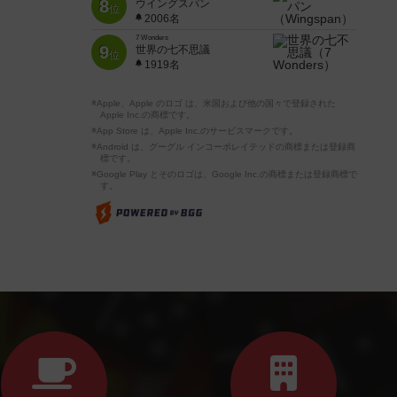
8
ウイングスパン
位
2006名
7 Wonders
9
世界の七不思議
位
1919名
※Apple、Apple のロゴ は、米国および他の国々で登録された
Apple Inc.の商標です。
※App Store は、Apple Inc.のサービスマークです。
※Android は、グーグル インコーポレイテッドの商標または登録商
標です。
※Google Play とそのロゴは、Google Inc.の商標または登録商標で
す。