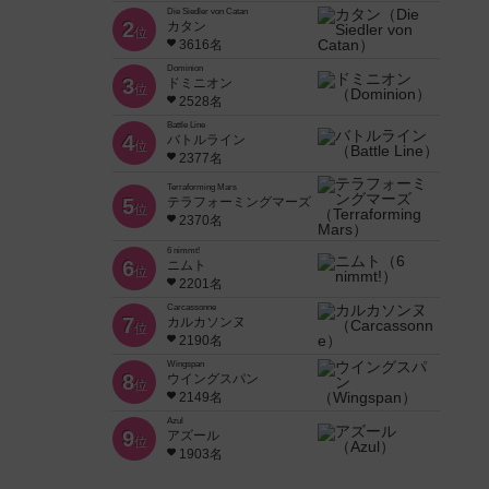
Die Siedler von Catan
2
カタン
位
3616名
Dominion
3
ドミニオン
位
2528名
Battle Line
4
バトルライン
位
2377名
Terraforming Mars
5
テラフォーミングマーズ
位
2370名
6 nimmt!
6
ニムト
位
ight）
2201名
Carcassonne
7
カルカソンヌ
位
2190名
Wingspan
8
ウイングスパン
位
2149名
Azul
9
アズール
位
1903名