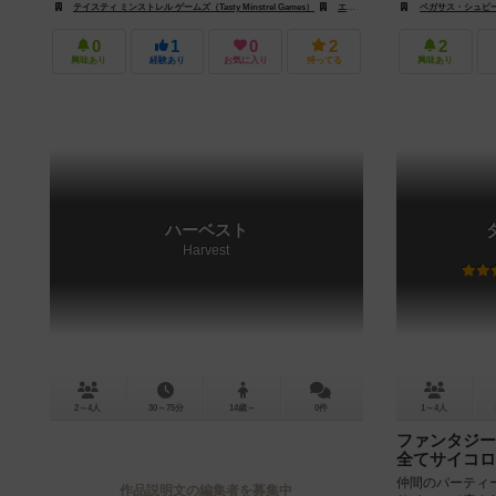
テイスティ ミンストレル ゲームズ（Tasty Minstrel Games）
エッジ エンターテインメント（Edge Entertainment）
ペガサス・シュピーレ（
0
1
0
2
2
興味あり
経験あり
お気に入り
持ってる
興味あり
ハーベスト
Harvest
2～4人
30～75分
14歳～
0件
1～4人
ファンタジー
全てサイコロ
仲間のパーティ
作品説明文の編集者を募集中