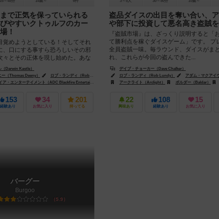
25～45分
14歳～
6件
3～5人
30～50分
10歳～
まで正気を保っていられる
盗品ダイスの出目を奪い合い、ア
びやすいクトゥルフのカー
や部下に投資して悪名高き盗賊を
場！
『盗賊市場』は、ざっくり説明すると「
て勝利点を稼ぐダイスゲーム」です。 プ
覚めようとしている！そしてそれ
全員盗賊一味。毎ラウンド、ダイスがま
に、口にする事すら恐ろしいその邪
れ、これらが今回の盗んできた...
次々とその正体を現し始めた。あな
を保っていられるだろ...
arwin Kastle）
デイブ・チョーカー（Dave Chalker）
（Thomas Deeny）
ロブ・ランディ（Rob Lundy）
アダム・マクアイヴァー（Adam P. McIver）
ロブ・ランディ（Rob Lundy）
アダム・マクアイヴァー（Ada
ンターテイメント（ADC Blackfire Entertainment）
アークライト（Arclight）
アークライト（Arclight）
アステリオン・プレス（Aster
ボルダー（Baldar）
153
34
201
22
108
15
経験あり
お気に入り
持ってる
興味あり
経験あり
お気に入り
バーグー
Burgoo
5.9