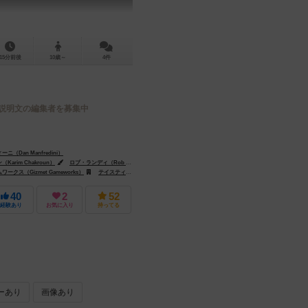
15分前後
10歳～
4件
説明文の編集者を募集中
（Dan Manfredini）
arim Chakroun）
ロブ・ランディ（Rob Lundy）
クス（Gizmet Gameworks）
テイスティ ミンストレル ゲームズ（Tasty Minstrel Games）
アークライト（Arcl
40
2
52
経験あり
お気に入り
持ってる
ーあり
画像あり