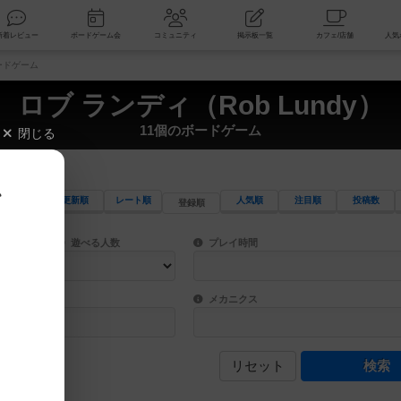
索
新着レビュー
ボードゲーム会
コミュニティ
掲示板一覧
ボードゲーム
ロブ ランディ（Rob Lundy）
11個のボードゲーム
閉じる
、
更新順
レート順
人気順
注目順
投稿数
登録順
ワード検索ができます。
検索できます。
プレイ対象人数に含まれるボードゲームを指定します。
目安となる所要時間を指定することができ
遊べる人数
プレイ時間
物などモチーフ・ストーリーを指定することができます。直感的にゲームシステムを理解
ゲーム性を構成するコアシステムです。主
バー
メカニクス
リセット