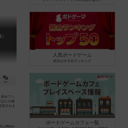
張）
人気ボードゲーム
総合おすすめランキング
0件
、初めてハ
ではとの感
追加されま
ボードゲームカフェ一覧
Rob Lundy）