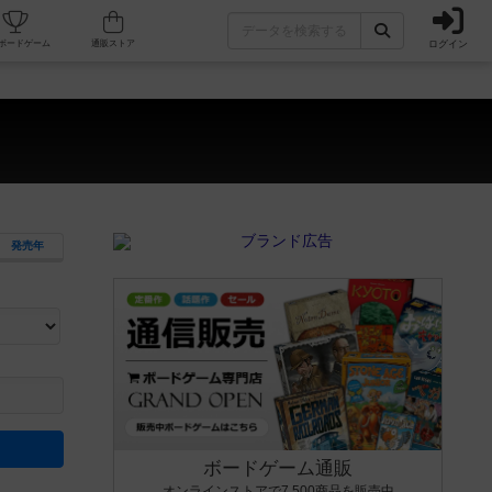
ログイン
カフェ/店舗
人気ボードゲーム
通販ストア
発売年
ます。マニュアルを読む時間や参加者へのルール説明時間は含まれていないため、初めて遊
できるよう、中世ファンタジー・クッキング・海賊同士の対決など、ゲームコンセプトを絞
にボードゲームに慣れている方向けの絞込機能です。例えば「ダイスロール」はランダム値
ボードゲーム通販
オンラインストアで7,500商品を販売中