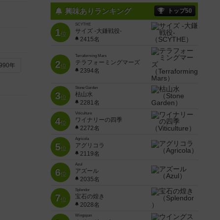
興味ありランキング
トップ50
SCYTHE
1
サイズ -大鎌戦役-
位
2415名
Terraforming Mars
2
テラフォーミングマーズ
990年
位
2394名
Stone Garden
3
枯山水
位
2281名
Viticulture
4
ワイナリーの四季
位
2272名
Agricola
5
アグリコラ
位
2119名
Azul
6
アズール
位
2035名
Splendor
7
宝石の煌き
位
2028名
Wingspan