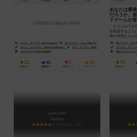
2～4人
15分前後
8歳～
4件
2～4人
あなたは最後
だろうか。遊
ドゲームが登
作品説明文の編集者を募集中
クトゥルフが目
を歓迎するよう
神の仲間たちが
たは最後まで正気
ジャイ・コーミア（Jay Cormier）
セン=フォン・リム（Sen-Foong Lim）
ダーウイン・カスル（D
カリム・シャクルン（Karim Chakroun）
ロブ・ランディ（Rob Lundy）
トーマス・ディーニー
コイゲームズ (KOI GAMES)
ADCブラックファイア・エ
12
45
1
53
75
興味あり
経験あり
お気に入り
持ってる
興味あり
ハーバー
Harbour
5.9