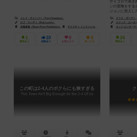
サイコロで表さ
ンの冒険をする
ジョンに突入した
トレイ・チャンバー（Trey Chambers）
クリス・ダーデン（Ch
ロブ・ランディ（Rob Lundy）
エリック・カーター（Er
尖端桌遊（Sharp Point Publishing）
テイスティ ミンストレル ゲームズ（Tasty Minstrel Games）
エッジ エンターテイン
1
10
0
5
24
興味あり
経験あり
お気に入り
持ってる
興味あり
この町は2-4人のボクらにも狭すぎる
ク
This Town Ain't Big Enough for the 2-4 Of Us