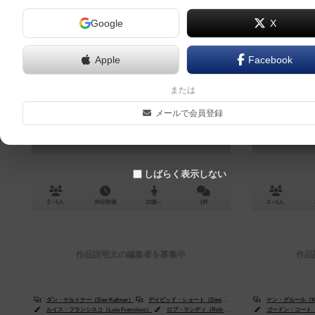
Google
X
Apple
Facebook
爆弾処理班
ダンジ
または
Bomb Squad
メールで会員登録
しばらく表示しない
2～6人
30分前後
10歳～
1件
2～6人
作品説明文の編集者を募集中
作品
ダン・ケルトナー（Dan Keltner）
デイビッド・ショート（David Short）
ケン・グルール（Ken
ルイス・フランシスコ（Luis Francisco）
ロブ・ランディ（Rob Lundy）
ジョージ・パトサウルス（
ゴードン・コート（Go