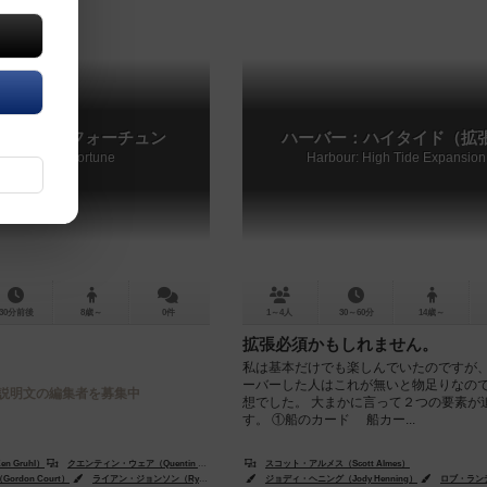
ョン オブ フォーチュン
ハーバー：ハイタイド（拡
Dungeon of Fortune
Harbour: High Tide Expansion
30分前後
8歳～
0件
1～4人
30～60分
14歳～
拡張必須かもしれません。
私は基本だけでも楽しんでいたのですが
ーバーした人はこれが無いと物足りなの
説明文の編集者を募集中
想でした。 大まかに言って２つの要素が
す。 ①船のカード 船カー...
 Gruhl）
クエンティン・ウェア（Quentin Weir）
スコット・アルメス（Scott Almes）
George Patsouras）
rdon Court）
ライアン・ジョンソン（Ryan Johnson）
ジョディ・ヘニング（Jody Henning）
ロブ・ランディ（Rob Lundy）
ロブ・ランディ（