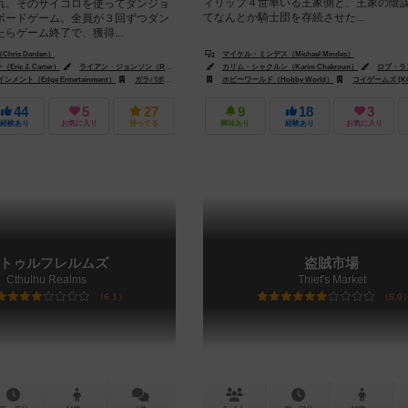
ィリップ４世率いる王家側と、王家の陰
れ、そのサイコロを使ってダンジョ
てなんとか騎士団を存続させた...
ボードゲーム。全員が３回ずつダン
らゲーム終了で、獲得...
ris Darden）
マイケル・ミンデス（Michael Mindes）
ic J. Carter）
ライアン・ジョンソン（Ryan Johnson）
カリム・シャクルン（Karim Chakroun）
ロブ・ランディ（Rob Lundy）
ロブ・ランディ
メント（Edge Entertainment）
ガラパボス・ジョゴス（Galápagos Jogos）
ホビーワールド（Hobby World）
ホビーワールド（Hobby World
コイゲームズ (KO
44
5
27
9
18
3
経験あり
お気に入り
持ってる
興味あり
経験あり
お気に入り
トゥルフレルムズ
盗賊市場
Cthulhu Realms
Thief's Market
6.1
6.0