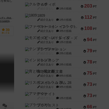
謀を察知し
クルティボ
203
PT
紹介文なし
1件の投稿
1809
112
PT
（Rob Lundy）
紹介文あり
1件の投稿
）
I GAMES)
バネスト（Banesto）
ファースト・イン・フライト
108
PT
39
紹介文あり
3件の投稿
持ってる
モズビ－ズ・レイダ－ズ
94
PT
紹介文あり
1件の投稿
テンプテーション
79
PT
紹介文なし
2件の投稿
インドネシア
78
PT
紹介文あり
2件の投稿
宵と暁の呪文書
75
PT
紹介文あり
8件の投稿
リスボン・トラム 28
73
PT
紹介文あり
9件の投稿
アマナイト
73
PT
紹介文なし
1件の投稿
ブラヴェスト
66
PT