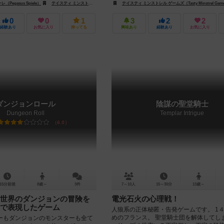
Pegasus Spiele）
テイスティ ミンストレル ゲームズ（Tasty Minstrel Games）
テイスティ ミンストレル ゲームズ（Tasty Minstrel Gam
0
0
1
3
2
2
経験あり
お気に入り
持ってる
興味あり
経験あり
お気に入り
ダンジョンロール
陰謀の聖堂騎士
Dungeon Roll
Templar Intrigue
6.0
15分前後
8歳～
3件
7～10人
15～30分
13歳～
世界のダンジョンの冒険を
電光石火の心理戦！
で表現したゲーム
人狼系の正体秘匿・告発ゲームです。 1
めのフランス。 聖堂騎士団を解体してし
ーもダンジョンのモンスターも全て