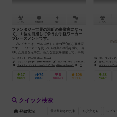
1～4人
60分前後
8歳～
3件
2～5人
ファンタジー世界の港町の事業家になっ
て、１位を目指して争うお手軽ワーカー
プレースメントです。
作品
プレイヤーは、ガルズボトム港の野心的な事業家
です。 ワーカーを使って４種類の商品を得て、売
却したお金を元手に、新たな施設を整備して、事業
を拡大していきます。 ファン...
スコット・アルメス（Scott Almes）
ダン・マンフレディーニ
マックス・ホリデイ（Max Holliday）
ロブ・ランディ（Rob Lundy）
カリム・シャクルン（K
テイスティ ミンストレル ゲームズ（Tasty Minstrel Games）
フロステッド・ゲームズ（Frosted Games）
ギズメット・ゲームワー
17
74
6
105
23
興味あり
経験あり
お気に入り
持ってる
興味あり
クイック検索
最近登録された順
紹介文あり
レビュ
登録状況