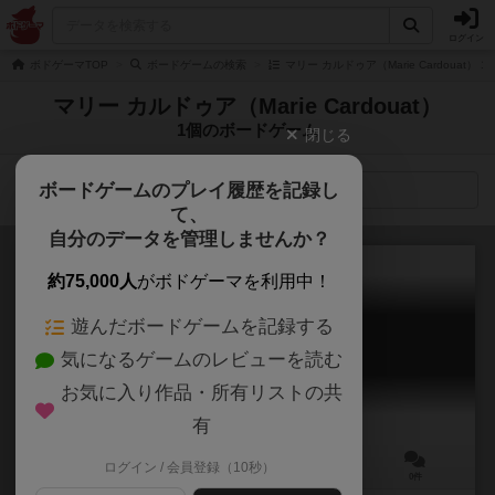
ログイン
ボドゲーマTOP
ボードゲームの検索
マリー カルドゥア（Marie Cardouat）
マリー カルドゥア（Marie Cardouat）
1個のボードゲーム
閉じる
ボードゲームのプレイ履歴を記録し
検索メニュー
て、
自分のデータを管理しませんか？
約75,000人
がボドゲーマを利用中！
遊んだボードゲームを記録する
ホップ！
気になるゲームのレビューを読む
HOP!
お気に入り作品・所有リストの共
有
ログイン / 会員登録（10秒）
3～6人
－
6歳～
0件