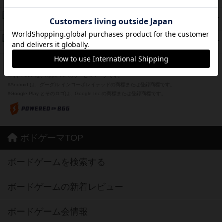
紹介文あり
1件の投稿
スーパーストア3000
39
PT
紹介文なし
1件の投稿
フリップ７：復讐心とともに
37
PT
紹介文なし
2件の投稿
※Apple、Apple のロゴ は、米国および他の国々で登録されたApple Inc.の商標です。
※App Store は、Apple Inc.のサービスマークです。
※Android は、グーグル インコーポレイテッドの商標または登録商標です。
※Google Play とそのロゴは、Google Inc.の商標または登録商標です。
ボドゲーマTOP
ボードゲームを検索する
ボードゲームの新着レビュー
ボードゲーム会情報