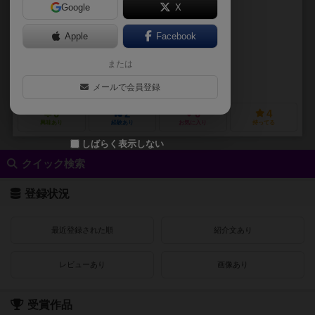
Google
X
作品説明文の編集者を募集中
Apple
Facebook
マリー・カルドゥア（Marie Cardouat）
ルドヴィック・モーブロン（Lud
または
マリー・カルドゥワ（Marie Cardouat）
ファンフォージ（Funforge）
ゲノス ゲームズ（Ghenos Games）
メールで会員登録
0
2
0
4
興味あり
経験あり
お気に入り
持ってる
しばらく表示しない
クイック検索
登録状況
最近登録された順
紹介文あり
レビューあり
画像あり
受賞作品