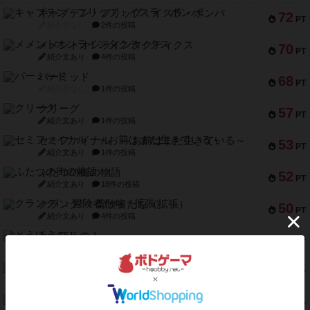
キャプテン・フリップ：イスラ・ボンバ
72
PT
紹介文なし
2件の投稿
メメントオンラインタクティクス
70
PT
紹介文あり
4件の投稿
パーミッド
68
PT
紹介文なし
1件の投稿
クリーグ
57
PT
紹介文あり
1件の投稿
セミファイナル ～お前はまだ生きている～
53
PT
紹介文あり
1件の投稿
ふたつの街の物語
52
PT
紹介文あり
18件の投稿
クランク! ：冒険者たち（拡張）
50
PT
紹介文あり
4件の投稿
とうほうの！
42
PT
紹介文なし
1件の投稿
スターマイン・ラミー ポケット
42
PT
紹介文あり
2件の投稿
海兵隊
39
PT