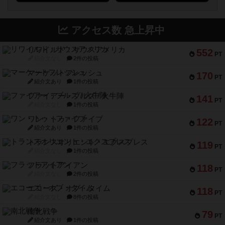
アクセス数 急上昇中
リワイルド：サウスアメリカ
552
PT
紹介文なし
2件の投稿
マーケットフレッシュ
170
PT
紹介文あり
1件の投稿
ファイアー・ブルズ / 火牛陣
141
PT
紹介文なし
1件の投稿
ワン・トゥ・ファイブ
122
PT
紹介文あり
1件の投稿
トランスオリエント・エクスプレス
119
PT
紹介文なし
1件の投稿
フラットアイアン
118
PT
紹介文なし
2件の投稿
エコーズ・オブ・タイム
118
PT
紹介文なし
8件の投稿
南北戦争
79
PT
紹介文あり
1件の投稿