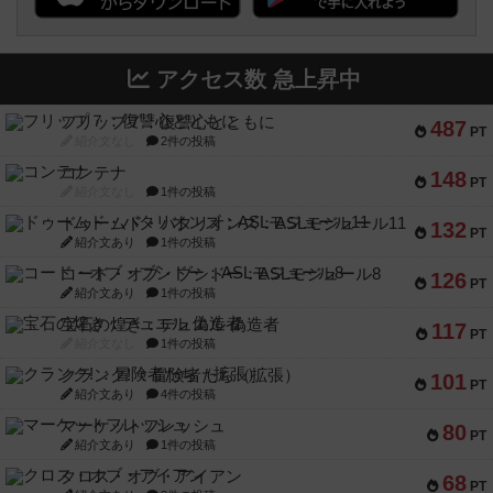
アクセス数 急上昇中
フリップ７：復讐心とともに
487
PT
紹介文なし
2件の投稿
コンテナ
148
PT
紹介文なし
1件の投稿
ドゥームド・バタリオンズ：ASLモジュール11
132
PT
紹介文あり
1件の投稿
コード・オブ・ブシドー：ASLモジュール8
126
PT
紹介文あり
1件の投稿
宝石の煌き：デュエル 偽造者
117
PT
紹介文なし
1件の投稿
クランク! ：冒険者たち（拡張）
101
PT
紹介文あり
4件の投稿
マーケットフレッシュ
80
PT
紹介文あり
1件の投稿
クロス・オブ・アイアン
68
PT