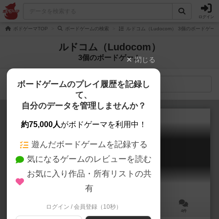
ログイン
ボドゲーマTOP
ボードゲームの検索
ルドコム（Ludocom） 3個のボードゲー
ルドコム（Ludocom）
3個のボードゲーム
閉じる
ボードゲームのプレイ履歴を記録し
検索メニュー
て、
自分のデータを管理しませんか？
約75,000人
がボドゲーマを利用中！
遊んだボードゲームを記録する
アリアラ
気になるゲームのレビューを読む
Arriala: Canal de Garonne
お気に入り作品・所有リストの共
有
ログイン / 会員登録（10秒）
2～4人
30分前後
8歳～
4件