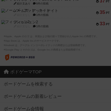
37
PT
紹介文あり
6件の投稿
ノームズ・アット・ナイト
35
PT
紹介文なし
1件の投稿
フィッシェン2
33
PT
紹介文なし
1件の投稿
※Apple、Apple のロゴ は、米国および他の国々で登録されたApple Inc.の商標です。
※App Store は、Apple Inc.のサービスマークです。
※Android は、グーグル インコーポレイテッドの商標または登録商標です。
※Google Play とそのロゴは、Google Inc.の商標または登録商標です。
ボドゲーマTOP
ボードゲームを検索する
ボードゲームの新着レビュー
ボードゲーム会情報