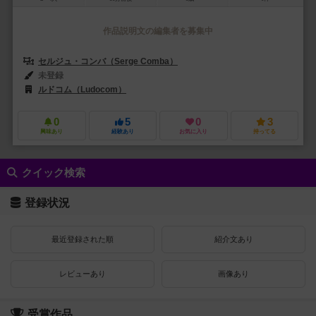
作品説明文の編集者を募集中
セルジュ・コンバ（Serge Comba）
イワン・ジャックマール（Ivan J
未登録
ルドコム（Ludocom）
0
5
0
3
興味あり
経験あり
お気に入り
持ってる
クイック検索
登録状況
最近登録された順
紹介文あり
レビューあり
画像あり
受賞作品