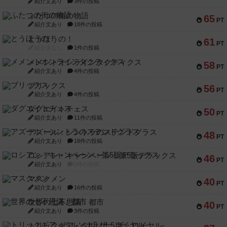
紹介文あり
3件の投稿
ふたつの街の物語
65
PT
紹介文あり
18件の投稿
とうほうの！
61
PT
紹介文なし
1件の投稿
メメントオンラインタクティクス
58
PT
紹介文あり
4件の投稿
ブリックス
56
PT
紹介文あり
4件の投稿
ダグエイトチェス
50
PT
紹介文あり
11件の投稿
アズール：シントラのステンドグラス
48
PT
紹介文あり
18件の投稿
ロシアン・キャンペーン：第5版デラックス
46
PT
紹介文あり
0件の投稿
マスクメン
40
PT
紹介文あり
16件の投稿
世界の七不思議：都市
40
PT
紹介文あり
3件の投稿
トリックギア - ペルソナ5 ザ・ロイヤル-