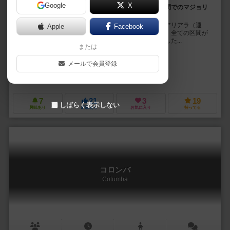
Google
X
アクションポイントを使って運河を区切りながら、区間でのマジョリ
ティを目指し、運河を完成させていくボードゲーム
南フランスのガロンヌ地域で作業員をうまく使って、アリアラ（運
Apple
Facebook
河）の最長区画を段階的に建設していくボードゲーム。全ての区間が
完成したら、ゲーム終了です。ゲーム終了時に、獲得した...
または
フロリアン・フェイ（Florian Fay）
メールで会員登録
ポール・フィリッピ（Paul Filippi）
ルドコム（Ludocom）
7
21
3
19
しばらく表示しない
興味あり
経験あり
お気に入り
持ってる
コロンバ
Columba