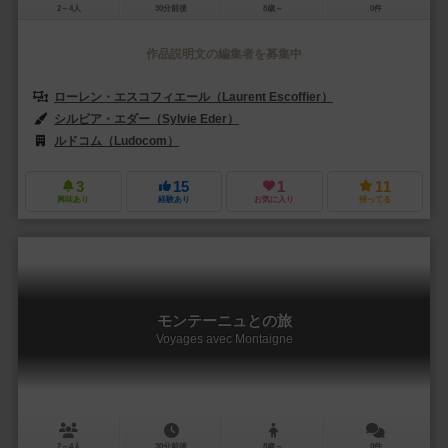
2～4人
30分前後
8歳～
0件
作品説明文の編集者を募集中
ローレン・エスコフィエール（Laurent Escoffier）
シルビア・エダー（Sylvie Eder）
ルドコム（Ludocom）
3
15
1
11
興味あり
経験あり
お気に入り
持ってる
モンテーニュとの旅
Voyages avec Montaigne
2～4人
30分前後
8歳～
0件