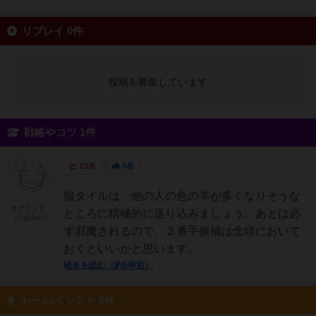
リプレイ 0件
投稿を募集しています
戦略やコツ 1件
たまご
23名
0名
狼タイルは、他の人の色の羊が多くなりそうな
オグランド
ところに積極的に送り込みましょう。あとは必
（Oguland）
ず邪魔されるので、２番手候補は念頭において
おくといいかと思います。
続きを読む（約5年前）
ルール/インスト 0件