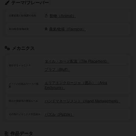
テーマ/フレーバー
動物（Animal）
主要登場人物/職業や生物
農業/牧場（Farming）
政治経済/各種産業
メカニクス
タイル・カード配置（Tile Placement）
頻出するメカニクス
ブラフ（Bluff）
エリアエンクロージャ（囲み）（Area
ボードの仕組み/マーカー移
動
Enclosure）
ハンドマネージメント（Hand Management）
得点や資源等の獲得ルール
パズル（Puzzle）
その他のメカニクスや仕組み
作品データ