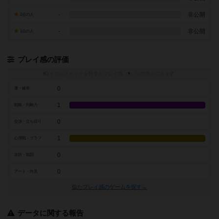
-
非公開
2点の人
-
非公開
1点の人
プレイ感の評価
トグルスイッチを押すとプレイ感（
※
）の投票ができます
0
運・確率
1
戦略・判断力
0
交渉・立ち回り
1
心理戦・ブラフ
0
攻防・戦闘
0
アート・外見
似たプレイ感のゲームを探す→
データに関する報告