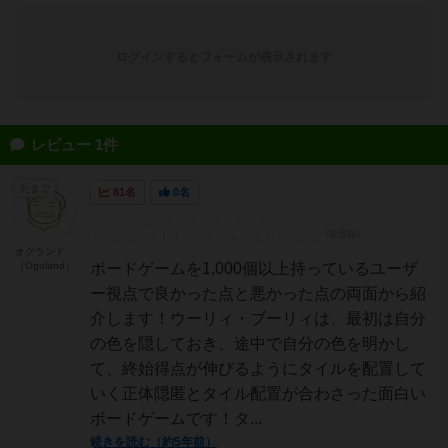
ログインするとフォームが表示されます
レビュー 1件
たまご
81名
0名
オグランド
（Oguland）
ボードゲームを1,000個以上持っているユーザ
ー視点で良かった点と悪かった点の両面から紹
介します！ウーリィ・ブーリィは、最初は自分
の色を隠しておき、途中で自分の色を明かし
て、終始得点が伸びるようにタイルを配置して
いく正体隠匿とタイル配置が合わさった面白い
ボードゲームです！タ...
続きを読む（約5年前）