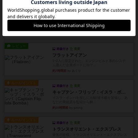
ルール/インスト
画像付き
充実
ノームズ・アット・ナイト
ベネボレンス女王は、忠実な臣民を称えるための
祝宴を開こうとしています。...
約7時間前
by jurong
レビュー
画像付き
充実
フラットアイアン
1~2人に限定された、エンジンビルド系のシステ
ム選んだ企業ボードに街で...
約7時間前
by あくり
ルール/インスト
画像付き
充実
キャプテン・フリップ：イスラ・ボンバ
イスラ・ボンバを探しに出航!潜水艦を装備し、あ
なたの乗組員を監獄から解...
約10時間前
by jurong
ルール/インスト
画像付き
充実
トランスオリエント・エクスプレス
乗客の皆様、トランスオリエント・エクスプレス