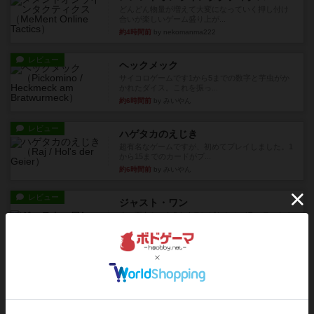
どんどん物量が増えて大変になっていく押し付け
合いが楽しいゲーム盛り上が...
約4時間前
by nekomanma222
レビュー
ヘックメック
サイコロゲームです1から5までの数字と芋虫がか
かれたダイス。これを振っ...
約6時間前
by みいやん
レビュー
ハゲタカのえじき
超有名なゲームですが、初めてプレイしました。1
から15までのカードがプ...
約6時間前
by みいやん
レビュー
ジャスト・ワン
まぁ面白かった‼️よくテレビとかのバラエティなん
かで、お題がわからずに...
約6時間前
by みいやん
レビュー
ピタッコカルタ
ボドゲ相席会でプレイしましたひらがなが書かれ
たカードを2枚まで手をつけ...
約6時間前
by みいやん