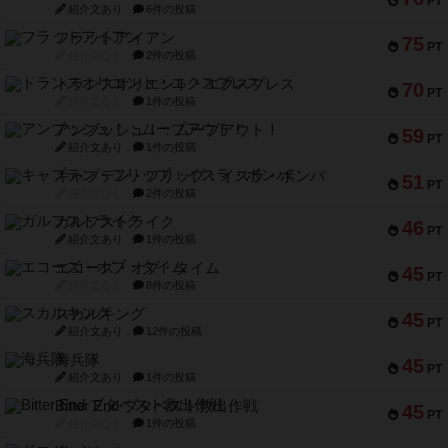
PT
紹介文あり
6件の投稿
フラットアイアン
75
PT
紹介文なし
2件の投稿
トランスオリエント・エクスプレス
70
PT
紹介文なし
1件の投稿
アンブッシュ！：ムーブアウト！
59
PT
紹介文あり
1件の投稿
キャプテン・フリップ：イスラ・ボンバ
51
PT
紹介文なし
2件の投稿
ガルフストライク
46
PT
紹介文あり
1件の投稿
エコーズ・オブ・タイム
45
PT
紹介文なし
8件の投稿
スカルキング
45
PT
紹介文あり
12件の投稿
海兵隊
45
PT
紹介文あり
1件の投稿
Bitter End ブタペスト救出作戦
45
PT
紹介文なし
1件の投稿