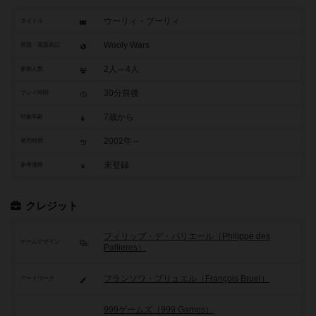
ウーリィ・ブーリィ
タイトル
Wooly Wars
原題・英題表記
2人～4人
参加人数
30分前後
プレイ時間
7歳から
対象年齢
2002年～
発売時期
未登録
参考価格
クレジット
フィリップ・デ・パリエール（Philippe des
ゲームデザイン
Pallieres）
フランソワ・ブリュエル（François Bruel）
アートワーク
999ゲームズ（999 Games）