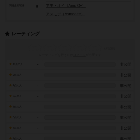
アモ・オイ（Amo Oy）
関連企業/団体
アスモデ（Asmodee）
レーティング
レーティングを行うには
ログイン
が必要です
-
非公開
10点の人
-
非公開
9点の人
-
非公開
8点の人
-
非公開
7点の人
-
非公開
6点の人
-
非公開
5点の人
-
非公開
4点の人
-
非公開
3点の人