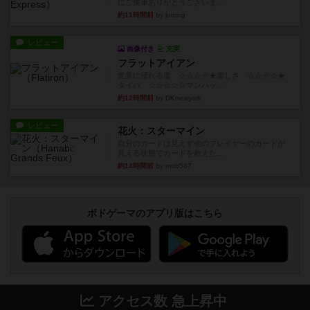
にご乗車ありがとうございま...
約11時間前
by jurong
レビュー
画像付き
充実
フラットアイアン
世界に浸れる度 ☆☆☆☆★楽しさ ☆☆☆☆★
タイパ ☆☆☆☆☆マンハッ...
約12時間前
by DKnewyork
レビュー
花火：スターマイン
自分のカードは見えず他のプレイヤーのカードが
見える状態でカードを教えた...
約14時間前
by mob567
ボドゲーマのアプリ版はこちら
アクセス数 急上昇中