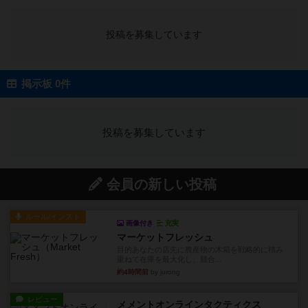
投稿を募集しています
掲示板 0件
投稿を募集しています
会員の新しい投稿
ルール/インスト
画像付き
充実
マーケットフレッシュ
目的あなたの店先に農産物の木箱を戦略的に積み
重ねて在庫を最大化し、競合...
約4時間前
by jurong
レビュー
メメントオンラインタクティクス