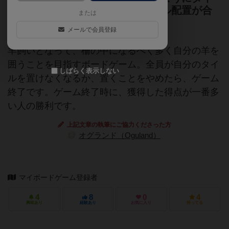
ルを配置していく正体隠匿とタイル配置が合
または
わさったボードゲーム
メールで会員登録
羊飼いとなって、柵の中になるべく多く自分の羊を
囲うことを目指すボードゲーム。全員が自分のタイ
しばらく表示しない
ルを置けなくなるか、置くことをやめたら、ゲーム
終了です。ゲーム終了時に、獲得した得点が一番多
い人の勝利です。
上記文章の執筆にご協力くださった方
オグランド（Oguland）
マイボードゲーム登録者
4
8
0
4
興味あり
経験あり
お気に入り
持ってる