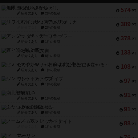
無限まちがいさがし
574
PT
紹介文あり
2件の投稿
リワイルド：サウスアメリカ
389
PT
紹介文なし
2件の投稿
アンダー・ザ・テーブラー
378
PT
紹介文あり
1件の投稿
宵と暁の呪文書
133
PT
紹介文あり
8件の投稿
セミファイナル ～お前はまだ生きている～
103
PT
紹介文あり
1件の投稿
ワン・トゥ・ファイブ
97
PT
紹介文あり
1件の投稿
南北戦争
91
PT
紹介文あり
1件の投稿
ふたつの城の物語
91
PT
紹介文あり
6件の投稿
ノームズ・アット・ナイト
88
PT
紹介文なし
1件の投稿
マーリン
76