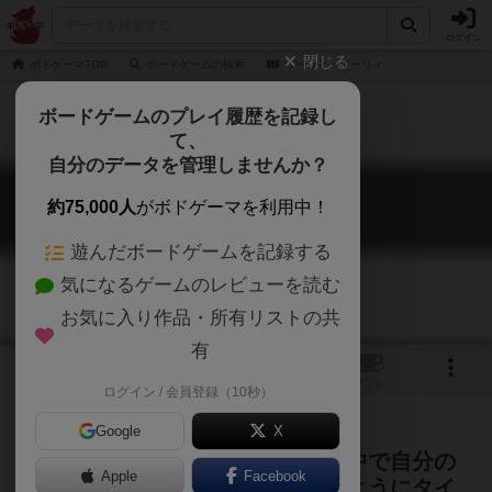
ログイン
閉じる
ボドゲーマTOP
ボードゲームの検索
ウーリィ・ブーリィ
ボードゲームのプレイ履歴を記録し
て、
自分のデータを管理しませんか？
ウーリィ・ブーリィ
約75,000人
がボドゲーマを利用中！
Wooly Wars
遊んだボードゲームを記録する
気になるゲームのレビューを読む
お気に入り作品・所有リストの共
有
2
1
トップ
画像
動画
レビュー
カフェ
ログイン / 会員登録（10秒）
Google
X
最初は自分の色を隠しておき、途中で自分の
Apple
Facebook
色を明かして、終始得点が伸びるようにタイ