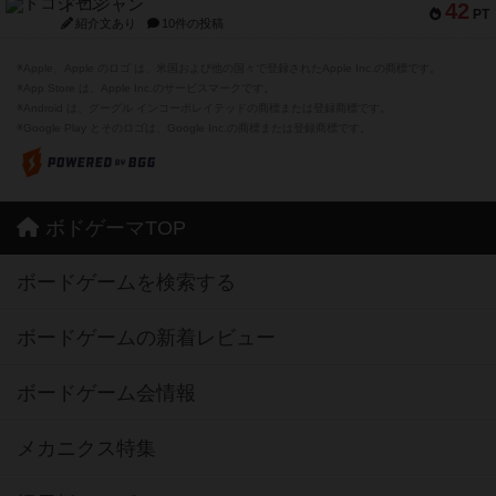
ドコジャン
42
PT
紹介文あり
10件の投稿
※Apple、Apple のロゴ は、米国および他の国々で登録されたApple Inc.の商標です。
※App Store は、Apple Inc.のサービスマークです。
※Android は、グーグル インコーポレイテッドの商標または登録商標です。
※Google Play とそのロゴは、Google Inc.の商標または登録商標です。
ボドゲーマTOP
ボードゲームを検索する
ボードゲームの新着レビュー
ボードゲーム会情報
メカニクス特集