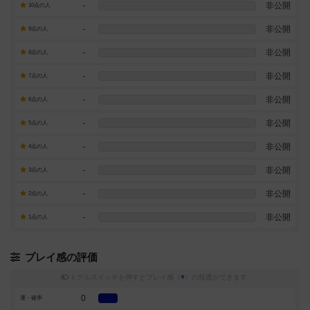
-
非公開
10点の人
-
非公開
9点の人
-
非公開
8点の人
-
非公開
7点の人
-
非公開
6点の人
-
非公開
5点の人
-
非公開
4点の人
-
非公開
3点の人
-
非公開
2点の人
-
非公開
1点の人
プレイ感の評価
トグルスイッチを押すとプレイ感（
※
）の投票ができます
0
運・確率