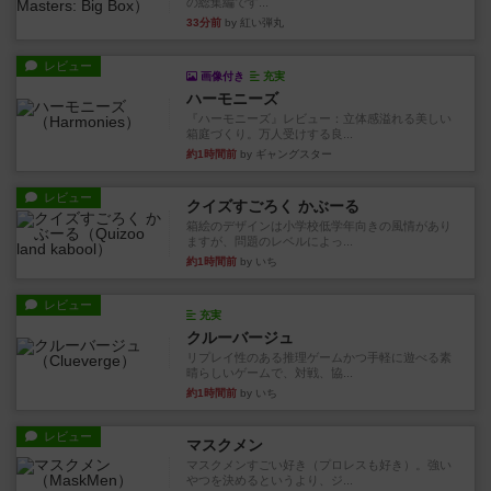
の総集編です...
33分前
by 紅い弾丸
レビュー
画像付き
充実
ハーモニーズ
『ハーモニーズ』レビュー：立体感溢れる美しい
箱庭づくり。万人受けする良...
約1時間前
by ギャングスター
レビュー
クイズすごろく かぶーる
箱絵のデザインは小学校低学年向きの風情があり
ますが、問題のレベルによっ...
約1時間前
by いち
レビュー
充実
クルーバージュ
リプレイ性のある推理ゲームかつ手軽に遊べる素
晴らしいゲームで、対戦、協...
約1時間前
by いち
レビュー
マスクメン
マスクメンすごい好き（プロレスも好き）。強い
やつを決めるというより、ジ...