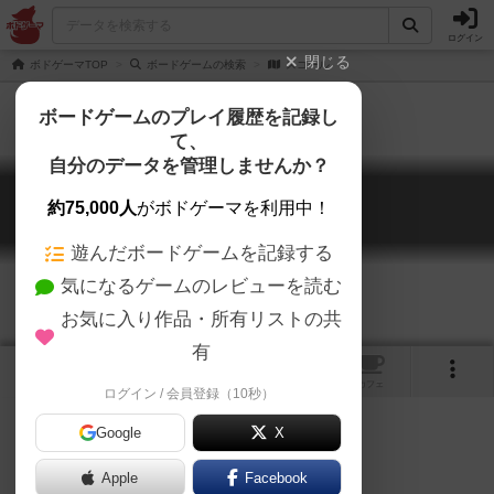
ログイン
閉じる
ボドゲーマTOP
ボードゲームの検索
スコール
ボードゲームのプレイ履歴を記録し
て、
自分のデータを管理しませんか？
スコール
約75,000人
がボドゲーマを利用中！
Skåål
遊んだボードゲームを記録する
気になるゲームのレビューを読む
お気に入り作品・所有リストの共
有
1
トップ
画像
動画
レビュー
カフェ
ログイン / 会員登録（10秒）
Google
X
Apple
ご協力ください
Facebook