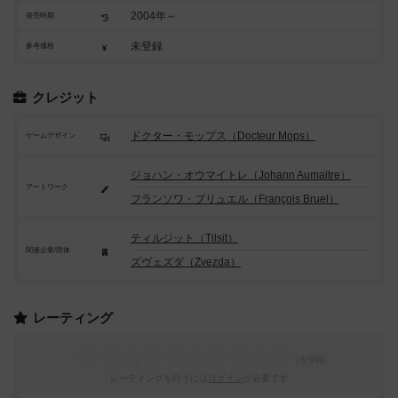
2004年～
発売時期
未登録
参考価格
クレジット
ドクター・モップス（Docteur Mops）
ゲームデザイン
ジョハン・オウマイトレ（Johann Aumaitre）
アートワーク
フランソワ・ブリュエル（François Bruel）
ティルジット（Tilsit）
関連企業/団体
ズヴェズダ（Zvezda）
レーティング
レーティングを行うには
ログイン
が必要です