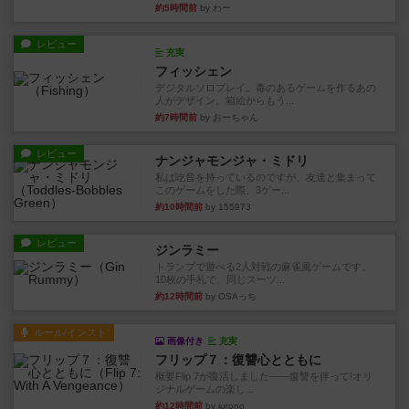
約5時間前
by わー
レビュー
充実
フィッシェン
デジタルソロプレイ。毒のあるゲームを作るあの
人がデザイン。箱絵からもう...
約7時間前
by おーちゃん
レビュー
ナンジャモンジャ・ミドリ
私は吃音を持っているのですが、友達と集まって
このゲームをした際、3ゲー...
約10時間前
by 155973
レビュー
ジンラミー
トランプで遊べる2人対戦の麻雀風ゲームです。
10枚の手札で、同じスーツ...
約12時間前
by OSAっち
ルール/インスト
画像付き
充実
フリップ７：復讐心とともに
概要Flip 7が復活しました――復讐を伴って!オリ
ジナルゲームの楽し...
約12時間前
by jurong