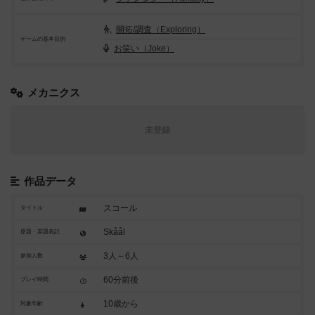
開拓/調査（Exploring）
ゲームの基本目的
お笑い（Joke）
メカニクス
未登録
作品データ
スコール
タイトル
Skåål
原題・英題表記
3人～6人
参加人数
60分前後
プレイ時間
10歳から
対象年齢