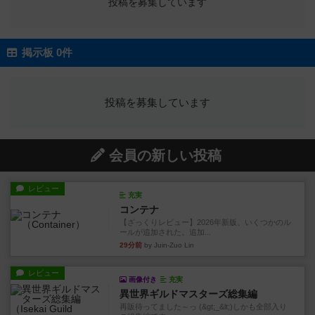
投稿を募集しています
掲示板 0件
投稿を募集しています
会員の新しい投稿
レビュー
充実
コンテナ
【ざっくりレビュー】2026年新版、いくつかのル
ールが追加された。追加...
29分前
by Juin-Zuo Lin
レビュー
画像付き
充実
異世界ギルドマスターズ総集編
再販待ってました～っ (&gt;_&lt;)しかも全部入り