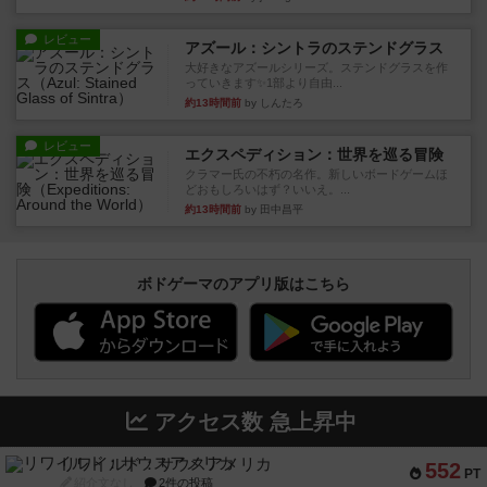
レビュー
アズール：シントラのステンドグラス
大好きなアズールシリーズ。ステンドグラスを作
っていきます✨1部より自由...
約13時間前
by しんたろ
レビュー
エクスペディション：世界を巡る冒険
クラマー氏の不朽の名作。新しいボードゲームほ
どおもしろいはず？いいえ。...
約13時間前
by 田中昌平
ボドゲーマのアプリ版はこちら
アクセス数 急上昇中
リワイルド：サウスアメリカ
552
PT
紹介文なし
2件の投稿