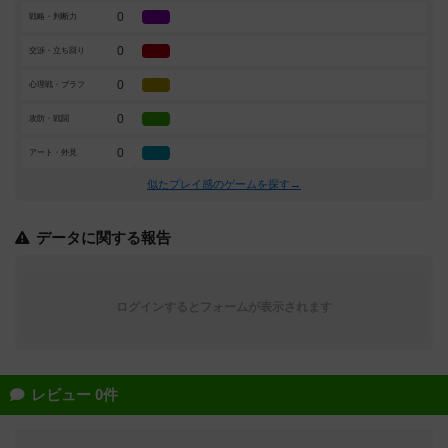
0
戦略・判断力
0
交渉・立ち回り
0
心理戦・ブラフ
0
攻防・戦闘
0
アート・外見
似たプレイ感のゲームを探す→
データに関する報告
ログインするとフォームが表示されます
レビュー 0件