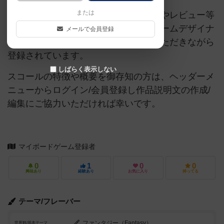
または
当サイトに掲載されている作品説明文やレビュー等
の情報は、ボドゲーマ運営事務局・ゲームデザイナ
メールで会員登録
ーご本人様・有志の皆様にご協力をいただきながら
登録されています。
しばらく表示しない
スコールの特徴や概要を御存知の方は、ヘッダーメ
ニューからログイン/会員登録し作品説明文の作成/
編集にご協力いただければ幸いです。
マイボードゲーム登録者
0
1
0
0
興味あり
経験あり
お気に入り
持ってる
テーマ/フレーバー
ファンタジー（Fantasy）
世界観/基本テーマ