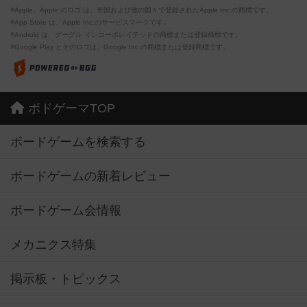
※Apple、Apple のロゴ は、米国および他の国々で登録されたApple Inc.の商標です。
※App Store は、Apple Inc.のサービスマークです。
※Android は、グーグル インコーポレイテッドの商標または登録商標です。
※Google Play とそのロゴは、Google Inc.の商標または登録商標です。
ボドゲーマTOP
ボードゲームを検索する
ボードゲームの新着レビュー
ボードゲーム会情報
メカニクス特集
掲示板・トピックス