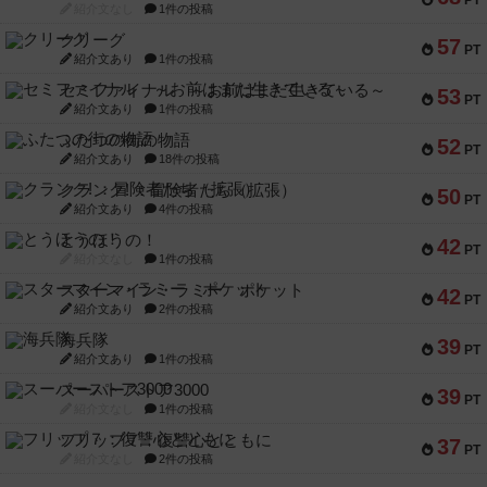
PT
紹介文なし
1件の投稿
クリーグ
57
PT
紹介文あり
1件の投稿
セミファイナル ～お前はまだ生きている～
53
PT
紹介文あり
1件の投稿
ふたつの街の物語
52
PT
紹介文あり
18件の投稿
クランク! ：冒険者たち（拡張）
50
PT
紹介文あり
4件の投稿
とうほうの！
42
PT
紹介文なし
1件の投稿
スターマイン・ラミー ポケット
42
PT
紹介文あり
2件の投稿
海兵隊
39
PT
紹介文あり
1件の投稿
スーパーストア3000
39
PT
紹介文なし
1件の投稿
フリップ７：復讐心とともに
37
PT
紹介文なし
2件の投稿