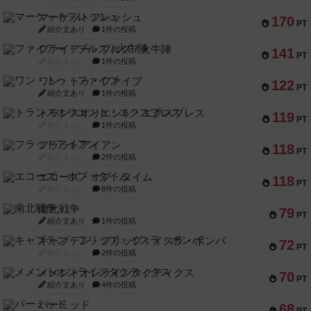
マーケットフレッシュ
170
PT
紹介文あり
1件の投稿
ファイアー・ブルズ / 火牛陣
141
PT
紹介文なし
1件の投稿
ワン・トゥ・ファイブ
122
PT
紹介文あり
1件の投稿
トランスオリエント・エクスプレス
119
PT
紹介文なし
1件の投稿
フラットアイアン
118
PT
紹介文なし
2件の投稿
エコーズ・オブ・タイム
118
PT
紹介文なし
8件の投稿
南北戦争
79
PT
紹介文あり
1件の投稿
キャプテン・フリップ：イスラ・ボンバ
72
PT
紹介文なし
2件の投稿
メメントオンラインタクティクス
70
PT
紹介文あり
4件の投稿
パーミッド
68