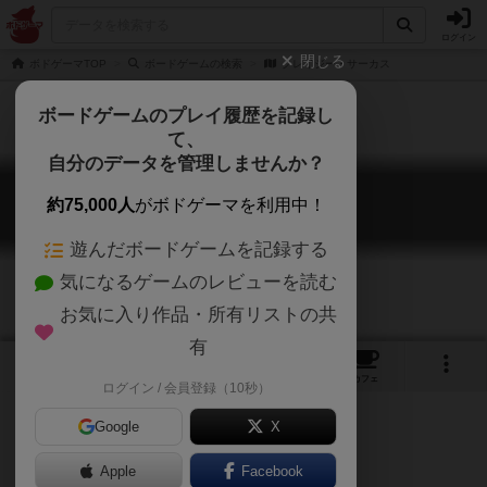
ログイン
閉じる
ボドゲーマTOP
ボードゲームの検索
クレイジー・サーカス
ボードゲームのプレイ履歴を記録し
て、
自分のデータを管理しませんか？
クレイジー・サーカス
約75,000人
がボドゲーマを利用中！
Crazy Circus
遊んだボードゲームを記録する
気になるゲームのレビューを読む
お気に入り作品・所有リストの共
有
1
1
1
トップ
画像
動画
レビュー
カフェ
ログイン / 会員登録（10秒）
Google
X
マニキ！
Apple
Facebook