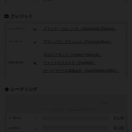
クレジット
ドミニク・エルハール（Dominique Ehrhard）
ゲームデザイン
フランソワ・ブリュエル（François Bruel）
アートワーク
ダム/エグモント（Damm / Egmont）
フォックスマインド（FoxMind）
関連企業/団体
ゲームワークス有限会社（GameWorks SàRL）
レーティング
レーティングを行うには
ログイン
が必要です
-
非公開
10点の人
-
非公開
9点の人