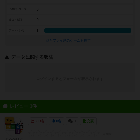
0
心理戦・ブラフ
0
攻防・戦闘
1
アート・外見
似たプレイ感のゲームを探す→
データに関する報告
ログインするとフォームが表示されます
レビュー 1件
仙人
213名
0名
0
充実
ボドゲ好きの