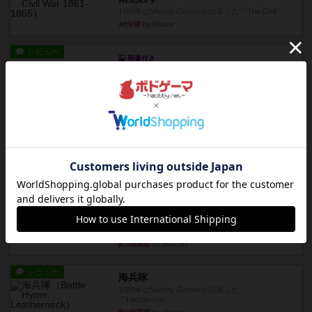
1983年にVictory Gamesが出版した『The Civil ...
38分前
by Chaco
レビュー
画像付き
ファイアー・ブルズ / 火牛陣
火牛を引き連れて敵を殲滅させる。縦か斜めで前2
列まで攻撃できるが、自分...
約3時間前
by うらまこ
レビュー
フリップ７
カードをめくるかパスをするかを決めてパスした
時のカード数字が得点になる...
約3時間前
by mob567
レビュー
コンセプト
親のプレイヤーがお題を決めて限られたヒントの
中から他のプレイヤーに当て...
約3時間前
by mob567
レビュー
海兵隊
1988年にVictory Gamesが出版した
『Leathernec...