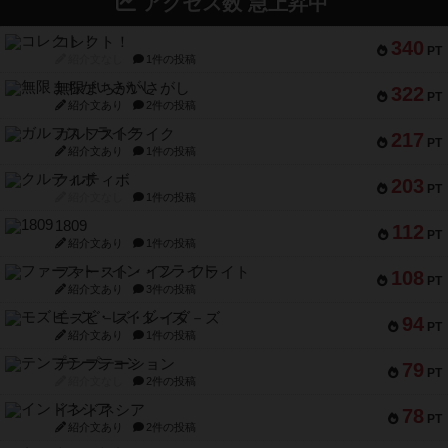
アクセス数 急上昇中
コレクト！
340
PT
紹介文なし
1件の投稿
無限まちがいさがし
322
PT
紹介文あり
2件の投稿
ガルフストライク
217
PT
紹介文あり
1件の投稿
クルティボ
203
PT
紹介文なし
1件の投稿
1809
112
PT
紹介文あり
1件の投稿
ファースト・イン・フライト
108
PT
紹介文あり
3件の投稿
モズビ－ズ・レイダ－ズ
94
PT
紹介文あり
1件の投稿
テンプテーション
79
PT
紹介文なし
2件の投稿
インドネシア
78
PT
紹介文あり
2件の投稿