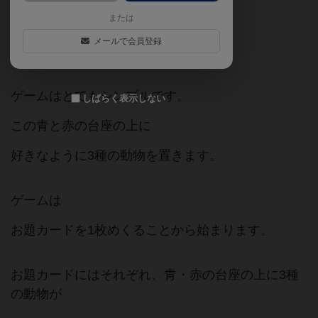
または
像とライオンと白熊の３つの積み木と
メールで会員登録
青と赤の台座があります。
ゲームはとてもシンプルです。
しばらく表示しない
この青と赤の台座の上に
好きなように3種の動物を置きます。
ゲームは
お題カードを1枚めくることから始まります。
お題カードにはそれぞれ、青・赤の台座の上に3種
の動物が