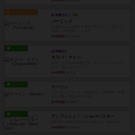
約3時間前
by Chaco
ルール/インスト
画像付き
充実
パーミッド
おばあちゃんは猫が大好きです!しかし、あまりに
も多くの猫を飼っているた...
約3時間前
by jurong
レビュー
画像付き
オラパ・マイン
お気に入りのplayte製です。オラパスペースから
やり、気に入りました...
約4時間前
by くみ
レビュー
マーリン
４人プレイ。インスト1時間プレイ2時間半。結構
ダイス運と手札のカード運...
約5時間前
by oliber
レビュー
アンブッシュ！：シルバースター
1987年にVictory Gamesが出版した『Silver Sta...
約5時間前
by Chaco