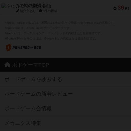
ふたつの城の物語
39
PT
紹介文あり
6件の投稿
※Apple、Apple のロゴ は、米国および他の国々で登録されたApple Inc.の商標です。
※App Store は、Apple Inc.のサービスマークです。
※Android は、グーグル インコーポレイテッドの商標または登録商標です。
※Google Play とそのロゴは、Google Inc.の商標または登録商標です。
ボドゲーマTOP
ボードゲームを検索する
ボードゲームの新着レビュー
ボードゲーム会情報
メカニクス特集