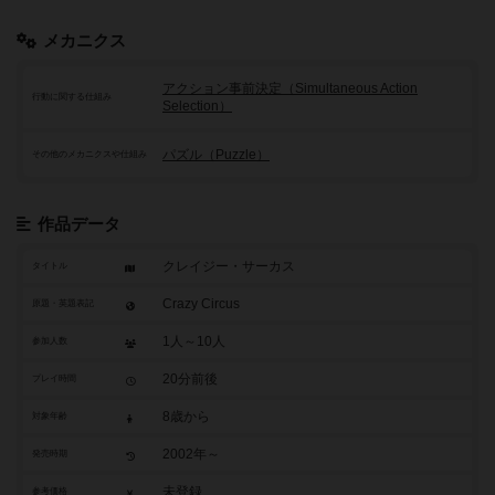
メカニクス
アクション事前決定（Simultaneous Action
行動に関する仕組み
Selection）
パズル（Puzzle）
その他のメカニクスや仕組み
作品データ
クレイジー・サーカス
タイトル
Crazy Circus
原題・英題表記
1人～10人
参加人数
20分前後
プレイ時間
8歳から
対象年齢
2002年～
発売時期
未登録
参考価格