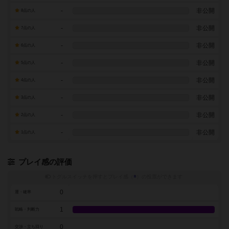
-
非公開
8点の人
-
非公開
7点の人
-
非公開
6点の人
-
非公開
5点の人
-
非公開
4点の人
-
非公開
3点の人
-
非公開
2点の人
-
非公開
1点の人
プレイ感の評価
トグルスイッチを押すとプレイ感（
※
）の投票ができます
0
運・確率
1
戦略・判断力
0
交渉・立ち回り