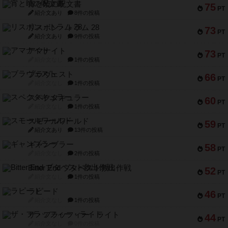
宵と暁の呪文書
75
PT
紹介文あり
8件の投稿
リスボン・トラム 28
73
PT
紹介文あり
9件の投稿
アマナイト
73
PT
紹介文なし
1件の投稿
ブラヴェスト
66
PT
紹介文なし
1件の投稿
スペクタキュラー
60
PT
紹介文なし
1件の投稿
スモールワールド
59
PT
紹介文あり
13件の投稿
ギャンブラー
58
PT
紹介文なし
2件の投稿
Bitter End ブタペスト救出作戦
52
PT
紹介文なし
1件の投稿
ラピード
46
PT
紹介文なし
1件の投稿
ザ・フラッフィー・ライト
44
PT
紹介文なし
0件の投稿