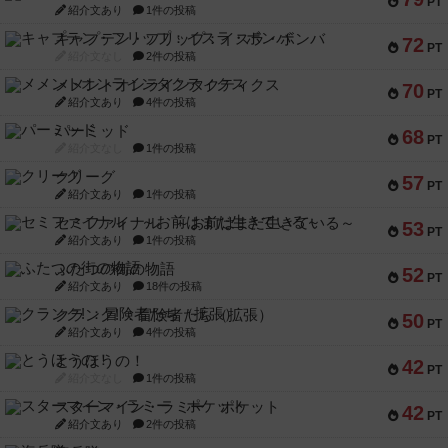
PT
紹介文あり
1件の投稿
キャプテン・フリップ：イスラ・ボンバ
72
PT
紹介文なし
2件の投稿
メメントオンラインタクティクス
70
PT
紹介文あり
4件の投稿
パーミッド
68
PT
紹介文なし
1件の投稿
クリーグ
57
PT
紹介文あり
1件の投稿
セミファイナル ～お前はまだ生きている～
53
PT
紹介文あり
1件の投稿
ふたつの街の物語
52
PT
紹介文あり
18件の投稿
クランク! ：冒険者たち（拡張）
50
PT
紹介文あり
4件の投稿
とうほうの！
42
PT
紹介文なし
1件の投稿
スターマイン・ラミー ポケット
42
PT
紹介文あり
2件の投稿