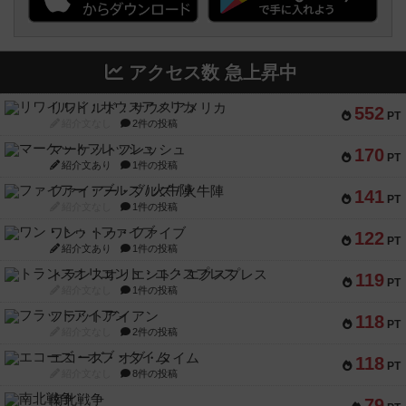
アクセス数 急上昇中
リワイルド：サウスアメリカ
552
PT
紹介文なし
2件の投稿
マーケットフレッシュ
170
PT
紹介文あり
1件の投稿
ファイアー・ブルズ / 火牛陣
141
PT
紹介文なし
1件の投稿
ワン・トゥ・ファイブ
122
PT
紹介文あり
1件の投稿
トランスオリエント・エクスプレス
119
PT
紹介文なし
1件の投稿
フラットアイアン
118
PT
紹介文なし
2件の投稿
エコーズ・オブ・タイム
118
PT
紹介文なし
8件の投稿
南北戦争
79