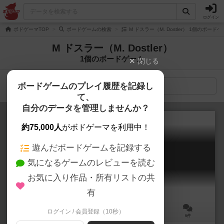
ログイン
ボドゲーマTOP
ボードゲームの検索
M ドスラー（M. Dostler） 1個のボード
M ドスラー（M. Dostler）
1個のボードゲーム
閉じる
ボードゲームのプレイ履歴を記録し
検索メニュー
て、
自分のデータを管理しませんか？
約75,000人
がボドゲーマを利用中！
遊んだボードゲームを記録する
アタッケ
気になるゲームのレビューを読む
Attacke
6.0
お気に入り作品・所有リストの共
有
ログイン / 会員登録（10秒）
3～5人
30分前後
8歳～
6件