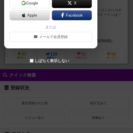
Google
X
騎士となり、5種の競技を制覇せよ！
より大きな数字のカードを（何枚も）出して5種類のトークンのうち4
色を集めれば勝ちのいうカードゲーム。 一度取った色のトークンは一
Apple
Facebook
枚しか取れず、勝利に貢献しない為、幅広い色の...
または
ライナー・クニツィア（Reiner Knizia）
フランソワ・ブリュエル（François Bruel）
M・ドスラー（M. Dost
メールで会員登録
アスモデ（Asmodee）
F.X. シュミット（F.X. Schmid）
33
116
11
96
興味あり
経験あり
お気に入り
持ってる
しばらく表示しない
クイック検索
登録状況
最近登録された順
紹介文あり
レビューあり
画像あり