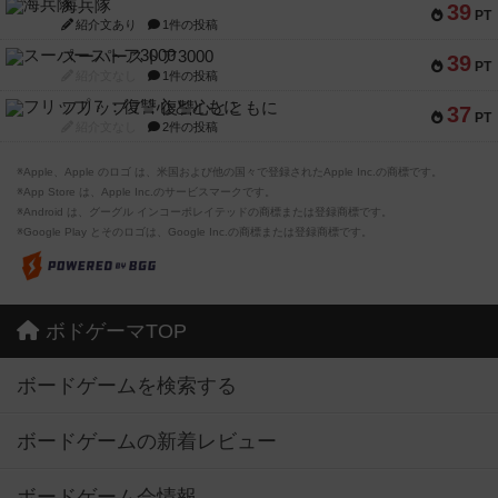
海兵隊
39
PT
紹介文あり
1件の投稿
スーパーストア3000
39
PT
紹介文なし
1件の投稿
フリップ７：復讐心とともに
37
PT
紹介文なし
2件の投稿
※Apple、Apple のロゴ は、米国および他の国々で登録されたApple Inc.の商標です。
※App Store は、Apple Inc.のサービスマークです。
※Android は、グーグル インコーポレイテッドの商標または登録商標です。
※Google Play とそのロゴは、Google Inc.の商標または登録商標です。
ボドゲーマTOP
ボードゲームを検索する
ボードゲームの新着レビュー
ボードゲーム会情報