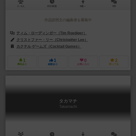
2～6人
20分前後
8歳～
0件
作品説明文の編集者を募集中
ティム・ローディンガー（Tim Roediger）
クリストファー・リー（Christopher Lee）
カクテル ゲームズ（Cocktail Games）
フォックスマインド・イスラエル（
1
1
0
2
興味あり
経験あり
お気に入り
持ってる
タカマチ
Takamachi