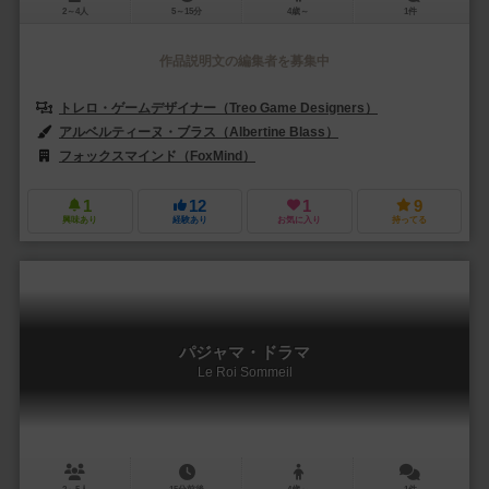
2～4人
5～15分
4歳～
1件
作品説明文の編集者を募集中
トレロ・ゲームデザイナー（Treo Game Designers）
アルベルティーヌ・ブラス（Albertine Blass）
フォックスマインド（FoxMind）
フォックスマインド・イスラエル（FoxM
1
12
1
9
興味あり
経験あり
お気に入り
持ってる
パジャマ・ドラマ
Le Roi Sommeil