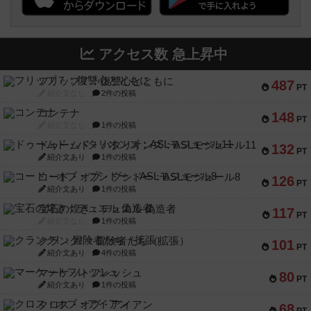
アクセス数 急上昇中
フリップ７：復讐心とともに
487
PT
紹介文なし
2件の投稿
コンテナ
148
PT
紹介文なし
1件の投稿
ドゥームド・バタリオンズ：ASLモジュール11
132
PT
紹介文あり
1件の投稿
コード・オブ・ブシドー：ASLモジュール8
126
PT
紹介文あり
1件の投稿
宝石の煌き：デュエル 偽造者
117
PT
紹介文なし
1件の投稿
クランク! ：冒険者たち（拡張）
101
PT
紹介文あり
4件の投稿
マーケットフレッシュ
80
PT
紹介文あり
1件の投稿
クロス・オブ・アイアン
68
PT