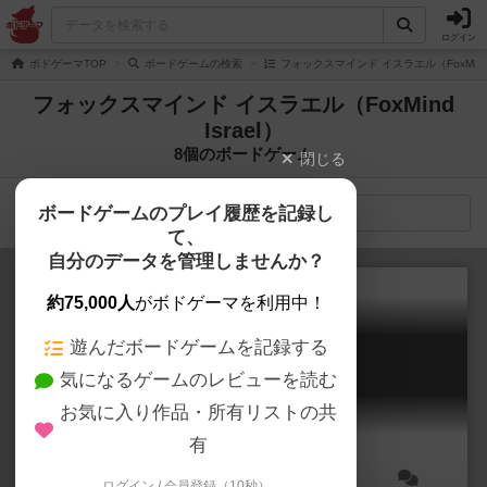
ログイン
ボドゲーマTOP
ボードゲームの検索
フォックスマインド イスラエル（FoxMind 
フォックスマインド イスラエル（FoxMind
Israel）
8個のボードゲーム
閉じる
ボードゲームのプレイ履歴を記録し
検索メニュー
て、
自分のデータを管理しませんか？
約75,000人
がボドゲーマを利用中！
遊んだボードゲームを記録する
コリドール ミニ
気になるゲームのレビューを読む
Quoridor: Mini
6.6
お気に入り作品・所有リストの共
有
ログイン / 会員登録（10秒）