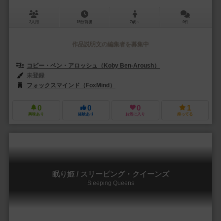
2人用
15分前後
7歳～
0件
作品説明文の編集者を募集中
コビー・ベン・アロッシュ（Koby Ben-Aroush）
未登録
フォックスマインド（FoxMind）
フォックスマインド・イスラエル（FoxM
0
0
0
1
興味あり
経験あり
お気に入り
持ってる
眠り姫 / スリーピング・クイーンズ
Sleeping Queens