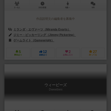
2～5人
10分前後
8歳～
0件
作品説明文の編集者を募集中
ミランダ・エヴァーツ（Miranda Evarts）
ジミー・ピッカーリング（Jimmy Pickering）
ゲームライト（Gamewright）
カクテル ゲームズ（Cocktail Game
5
12
2
27
興味あり
経験あり
お気に入り
持ってる
ウィービーズ
Dweebies