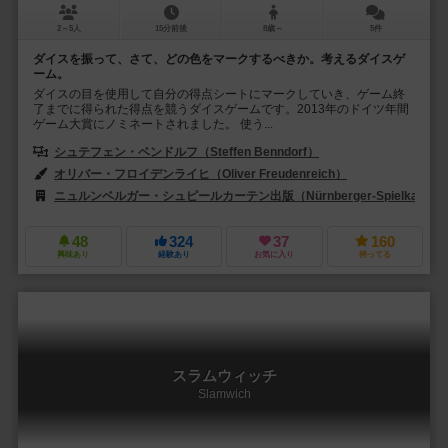
2～5人
15分前後
8歳～
5件
ダイスを振って、さて、どの色をマークするべきか。考えるダイスゲ
ーム。
ダイスの目を使用して自分の得点シートにマークしていき、ゲーム終
了までに得られた得点を競うダイスゲームです。2013年のドイツ年間
ゲーム大賞にノミネートされました。 使う...
シュテフェン・ベンドルフ（Steffen Benndorf）
オリバー・フロイデンライヒ（Oliver Freudenreich）
サンドラ・フレウ
ニュルンベルガー・シュピールカーテン出版（Nürnberger-Spielkarten-V
48
324
37
160
興味あり
経験あり
お気に入り
持ってる
スラムウィッチ
Slamwich