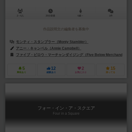
2～6人
20分前後
6歳～
1件
作品説明文の編集者を募集中
モンティ・スタンブラー（Monty Stambler）
アン・スタンブラー（Ann
アニー・キャンベル（Annie Campbell）
デイブ・クレッグ（Dave C
ファイブ・ビロウ・マーチャンダイジング（Five Below Merchandising
5
12
2
15
興味あり
経験あり
お気に入り
持ってる
フォー・イン・ア・スクエア
Four in a Square