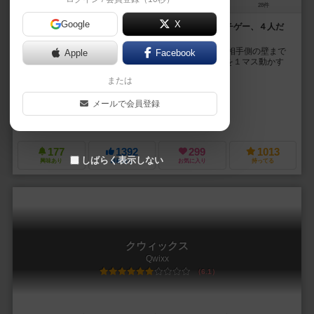
2～4人
15分前後
8歳～
28件
Google
X
相手に遠回りをさせるため、壁を作ろう！２人だとガチゲー、４人だ
とわいわい
運の介入しない、とてもシンプルなゲームです。 先に相手側の壁まで
Apple
Facebook
たどり着けた人の勝ちで、手番にできることは、コマを１マス動かす
か、壁を１つ作るか。 コマは壁を通り抜け...
または
ミルコ・マルケシ（Mirko Marchesi）
メールで会員登録
未登録
ファミリーゲームズ（Family Games）
フォックスマインド・イスラエル（
177
1392
299
1013
しばらく表示しない
興味あり
経験あり
お気に入り
持ってる
クウィックス
Qwixx
6.1