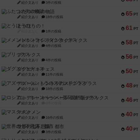
紹介文あり
3件の投稿
ふたつの街の物語
65
PT
紹介文あり
18件の投稿
とうほうの！
61
PT
紹介文なし
1件の投稿
メメントオンラインタクティクス
58
PT
紹介文あり
4件の投稿
ブリックス
56
PT
紹介文あり
4件の投稿
ダグエイトチェス
50
PT
紹介文あり
11件の投稿
アズール：シントラのステンドグラス
48
PT
紹介文あり
18件の投稿
ロシアン・キャンペーン：第5版デラックス
46
PT
紹介文あり
0件の投稿
マスクメン
40
PT
紹介文あり
16件の投稿
世界の七不思議：都市
40
PT
紹介文あり
3件の投稿