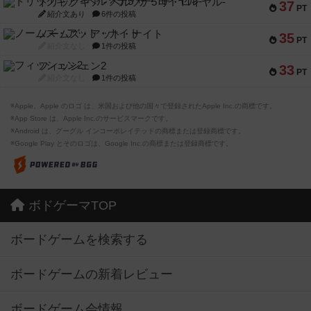
トリックギア - ペルソナ5 ザ・ロイヤル-
37
PT
紹介文あり
6件の投稿
ノームズ・アット・ナイト
35
PT
紹介文なし
1件の投稿
フィッシェン2
33
PT
紹介文なし
1件の投稿
※Apple、Apple のロゴ は、米国および他の国々で登録されたApple Inc.の商標です。
※App Store は、Apple Inc.のサービスマークです。
※Android は、グーグル インコーポレイテッドの商標または登録商標です。
※Google Play とそのロゴは、Google Inc.の商標または登録商標です。
ボドゲーマTOP
ボードゲームを検索する
ボードゲームの新着レビュー
ボードゲーム会情報