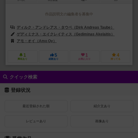
2～5人
15分前後
4歳～
1件
作品説明文の編集者を募集中
ディルク・アンドレアス・タウベ（Dirk Andreas Taube）
ゲディミナス・エイクレイティス（Gediminas Akelaitis）
アモ・オイ（Amo Oy）
フォックスマインド・イスラエル（FoxMind I
1
5
1
4
興味あり
経験あり
お気に入り
持ってる
クイック検索
登録状況
最近登録された順
紹介文あり
レビューあり
画像あり