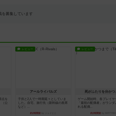
稿を募集しています
レビュー
レビュー
アールライバルズ
死がふたりを分かつ
得点を
子供と2人で一時期延々としていま
ゲーム開始時、各プレイヤ
。（公
した。自宅、旅行先（新幹線の座席
「最初の配偶者」がランダ
など）...
れる配偶...
約2時間前
by ジェイとと
約2時間前
by MIFFYBX