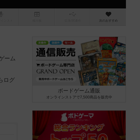
/インスト
掲示板
拡張/関連
作
次のおすすめ
ゲーム
らログ
ボードゲーム通販
オンラインストアで7,500商品を販売中