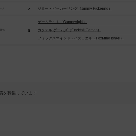
ジミー・ピッカーリング（Jimmy Pickering）
ーク
ゲームライト（Gamewright）
カクテル ゲームズ（Cocktail Games）
/団体
フォックスマインド・イスラエル（FoxMind Israel）
稿を募集しています