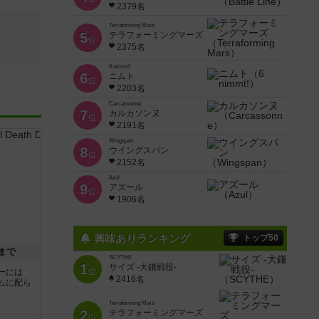
2379名
Terraforming Mars
5
テラフォーミングマーズ
位
2375名
6 nimmt!
6
ニムト
位
2203名
Carcassonne
7
カルカソンヌ
位
2191名
Wingspan
8
ウイングスパン
位
2152名
Azul
9
アズール
位
1906名
興味ありランキング
トップ50
まで
SCYTHE
1
サイズ -大鎌戦役-
位
ーには
2416名
ムに配ら
Terraforming Mars
2
テラフォーミングマーズ
位