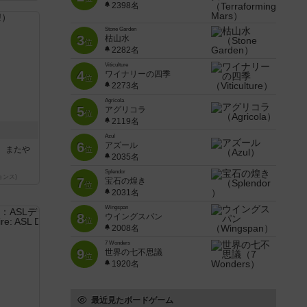
2398名
Stone Garden
3
枯山水
位
2282名
Viticulture
4
ワイナリーの四季
位
2273名
Agricola
5
アグリコラ
位
2119名
！
Azul
6
アズール
。またや
位
2035名
Splendor
ョンス)
7
宝石の煌き
位
2031名
Wingspan
8
ウイングスパン
位
2008名
7 Wonders
9
世界の七不思議
位
1920名
最近見たボードゲーム