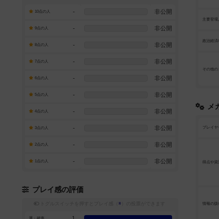
-
非公開
10点の人
主要登場
-
非公開
9点の人
政治経済
-
非公開
8点の人
-
非公開
7点の人
その他の
-
非公開
6点の人
-
非公開
5点の人
メ
-
非公開
4点の人
-
非公開
プレイヤ
3点の人
-
非公開
2点の人
-
非公開
1点の人
得点や資
プレイ感の評価
トグルスイッチを押すとプレイ感（
※
）の投票ができます
情報の扱
1
運・確率