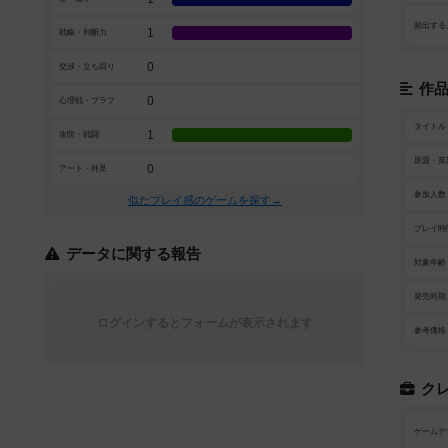
頻出する
1
戦略・判断力
0
交渉・立ち回り
作
0
心理戦・ブラフ
タイトル
1
攻防・戦闘
原題・英
0
アート・外見
参加人数
似たプレイ感のゲームを探す→
プレイ時
データに関する報告
対象年齢
発売時期
ログインするとフォームが表示されます
参考価格
ク
ゲームデ