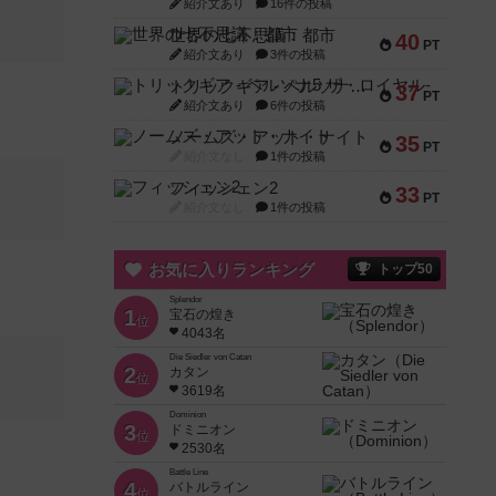
紹介文あり
16件の投稿
世界の七不思議：都市
40
PT
紹介文あり
3件の投稿
トリックギア - ペルソナ5 ザ・ロイヤル-
37
PT
紹介文あり
6件の投稿
ノームズ・アット・ナイト
35
PT
紹介文なし
1件の投稿
フィッシェン2
33
PT
紹介文なし
1件の投稿
お気に入りランキング
トップ50
Splendor
1
宝石の煌き
位
4043名
Die Siedler von Catan
2
カタン
位
3619名
Dominion
3
ドミニオン
位
2530名
Battle Line
4
バトルライン
位