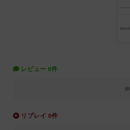
アートワ
関連企業
レビュー 0件
投
リプレイ 0件