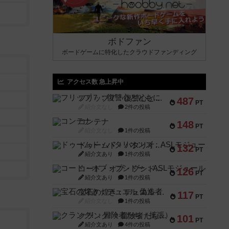
ボドファン
ボードゲームに特化したクラウドファンディング
アクセス数 急上昇中
フリップ７：復讐心とともに
487
PT
紹介文なし
2件の投稿
コンテナ
148
PT
紹介文なし
1件の投稿
ドゥームド・バタリオンズ：ASLモジュール11
132
PT
紹介文あり
1件の投稿
コード・オブ・ブシドー：ASLモジュール8
126
PT
紹介文あり
1件の投稿
宝石の煌き：デュエル 偽造者
117
PT
紹介文なし
1件の投稿
クランク! ：冒険者たち（拡張）
101
PT
紹介文あり
4件の投稿