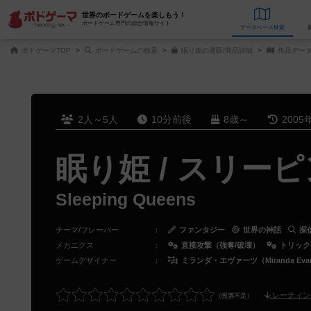
世界のボードゲームを楽しもう！
ボードゲーム専門の総合情報サイト
データベース
検
ボドゲーマTOP
ボードゲームの検索
眠り姫の通販/商品詳細
作品デー
2人～5人
10分前後
8歳～
2005
眠り姫 / スリー
Sleeping Queens
テーマ/フレーバー
：
ファンタジー
世界の神話
探
メカニクス
：
直接攻撃（強奪/破壊）
トリック
ゲームデザイナー
：
ミランダ・エヴァーツ（Miranda Evar
レーティン