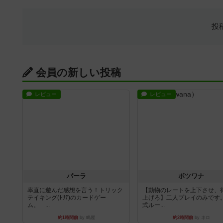
投
会員の新しい投稿
レビュー
レビュー
パーラ
ボツワナ
率直に遊んだ感想を言う！トリック
【動物のレートを上下させ、
テイキング(ﾄﾘﾃ)のカードゲー
上げろ】二人プレイのみです
ム。 ...
式ルー...
約1時間前
by 鳴屋
約2時間前
by ネロ