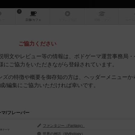
2
ュー
店舗/
カフェ
リプレイ
日記
戦略
・コツ
ルール
ご協力ください
説明文やレビュー等の情報は、ボドゲーマ運営事務局・
様にご協力をいただきながら登録されています。
ーンズの特徴や概要を御存知の方は、ヘッダーメニューか
作成/編集にご協力いただければ幸いです。
ーマ/フレーバー
ファンタジー（Fantasy）
基本テーマ
世界の神話（Mythology）