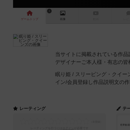
1
ゲーム
トップ
画像
動画
レビ
当サイトに掲載されている作品
デザイナーご本人様・有志の皆
眠り姫 / スリーピング・クイ
イン/会員登録し作品説明文の
レーティング
テ
世界観/
レーティングを行うには
ログイン
が必要です