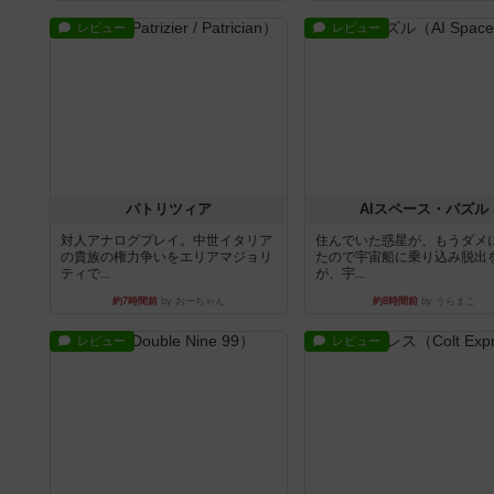
レビュー
レビュー
パトリツィア
AIスペース・パズル
対人アナログプレイ。中世イタリア
住んでいた惑星が、もうダメ
の貴族の権力争いをエリアマジョリ
たので宇宙船に乗り込み脱出
ティで...
が、宇...
約7時間前
by おーちゃん
約8時間前
by うらまこ
レビュー
レビュー