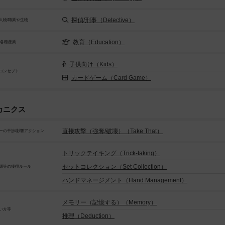
探偵/刑事（Detective）
人物/職業や生物
教育（Education）
/各種産業
子供向け（Kids）
コンセプト
カードゲーム（Card Game）
カニクス
直接攻撃（強奪/破壊）（Take That）
ーの干渉/影響アクション
トリックテイキング（Trick-taking）
セットコレクション（Set Collection）
源等の獲得ルール
ハンドマネージメント（Hand Management）
メモリー（記憶する）（Memory）
い方等
推理（Deduction）