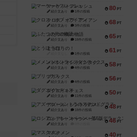
マーケットフレッシュ
80
PT
紹介文あり
1件の投稿
クロス・オブ・アイアン
68
PT
紹介文あり
3件の投稿
ふたつの街の物語
65
PT
紹介文あり
18件の投稿
とうほうの！
61
PT
紹介文なし
1件の投稿
メメントオンラインタクティクス
58
PT
紹介文あり
4件の投稿
ブリックス
56
PT
紹介文あり
4件の投稿
ダグエイトチェス
50
PT
紹介文あり
11件の投稿
アズール：シントラのステンドグラス
48
PT
紹介文あり
18件の投稿
ロシアン・キャンペーン：第5版デラックス
46
PT
紹介文あり
0件の投稿
マスクメン
40
PT