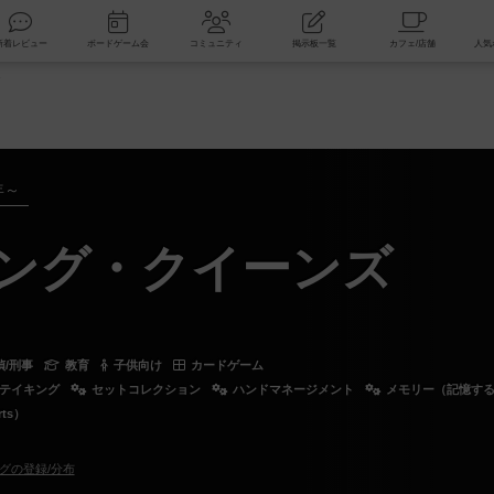
索
新着レビュー
ボードゲーム会
コミュニティ
掲示板一覧
タ
年～
ピング・クイーンズ
偵/刑事
教育
子供向け
カードゲーム
テイキング
セットコレクション
ハンドマネージメント
メモリー（記憶す
ts）
グの登録/分布