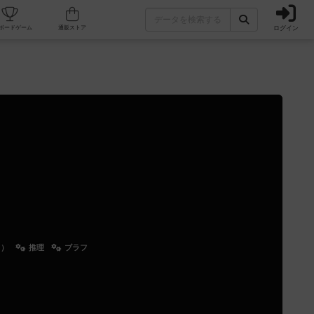
ログイン
カフェ/店舗
人気ボードゲーム
通販ストア
る）
推理
ブラフ