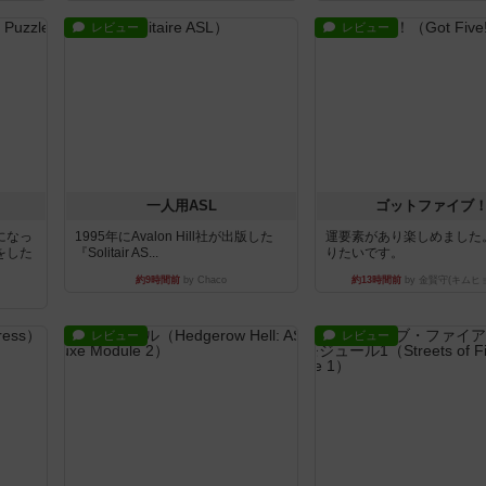
レビュー
レビュー
一人用ASL
ゴットファイブ
になっ
1995年にAvalon Hill社が出版した
運要素があり楽しめました
をした
『Solitair AS...
りたいです。
約9時間前
by Chaco
約13時間前
by 金賢守(キムヒ
レビュー
レビュー