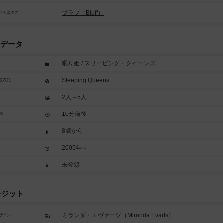
ブラフ（Bluff）
メカニクス
品データ
眠り姫 / スリーピング・クイーンズ
Sleeping Queens
題表記
2人～5人
10分前後
間
8歳から
2005年～
未登録
レジット
ミランダ・エヴァーツ（Miranda Evarts）
ザイン