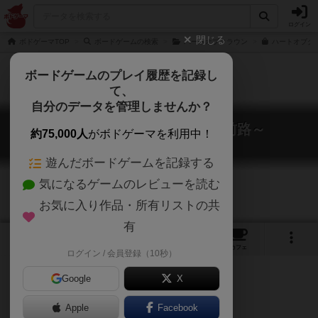
ログイン
閉じる
ボドゲーマTOP
ボードゲームの検索
ハートオブクラウン
ハートオブク
ボードゲームのプレイ履歴を記録し
て、
自分のデータを管理しませんか？
ハートオブクラウン～星天前路～
約75,000人
がボドゲーマを利用中！
Heart of Crown: Path Before Heaven
遊んだボードゲームを記録する
気になるゲームのレビューを読む
お気に入り作品・所有リストの共
有
5
2
31
トップ
画像
動画
レビュー
カフェ
ログイン / 会員登録（10秒）
Google
X
Apple
Facebook