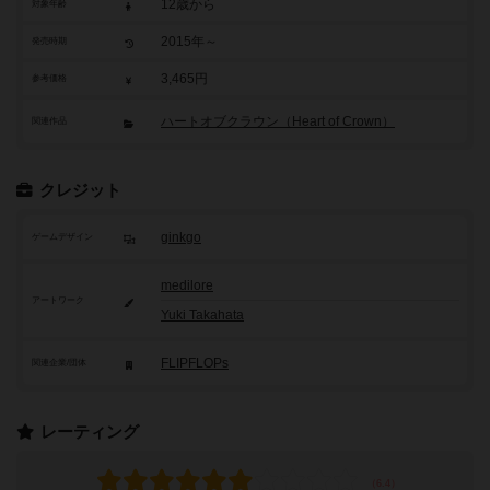
12歳から
対象年齢
2015年～
発売時期
3,465円
参考価格
ハートオブクラウン（Heart of Crown）
関連作品
クレジット
ginkgo
ゲームデザイン
medilore
アートワーク
Yuki Takahata
FLIPFLOPs
関連企業/団体
レーティング