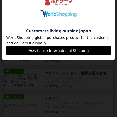
約9時間前
by OSAっち
ルール/インスト
画像付き
充実
フリップ７：復讐心とともに
概要Flip 7が復活しました――復讐を伴って!オリ
ジナルゲームの楽し...
約9時間前
by jurong
レビュー
アズール：シントラのステンドグラス
大好きなアズールシリーズ。ステンドグラスを作
っていきます✨1部より自由...
約10時間前
by しんたろ
レビュー
エクスペディション：世界を巡る冒険
クラマー氏の不朽の名作。新しいボードゲームほ
どおもしろいはず？いいえ。...
約10時間前
by 田中昌平
レビュー
スライプ
メインコマ一つサブコマ四つでそれぞれプレイし
ます。動かし方はコマか壁に...
約11時間前
by くみ