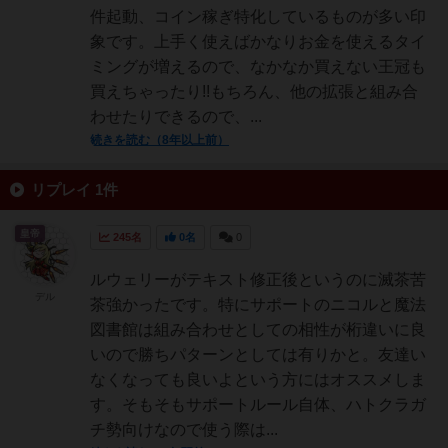
件起動、コイン稼ぎ特化しているものが多い印
象です。上手く使えばかなりお金を使えるタイ
ミングが増えるので、なかなか買えない王冠も
買えちゃったり!!もちろん、他の拡張と組み合
わせたりできるので、...
続きを読む（8年以上前）
リプレイ 1件
皇帝
245名
0名
0
ルウェリーがテキスト修正後というのに滅茶苦
デル
茶強かったです。特にサポートのニコルと魔法
図書館は組み合わせとしての相性が桁違いに良
いので勝ちパターンとしては有りかと。友達い
なくなっても良いよという方にはオススメしま
す。そもそもサポートルール自体、ハトクラガ
チ勢向けなので使う際は...