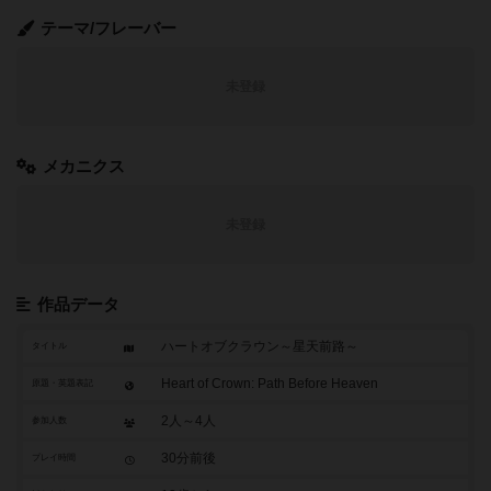
テーマ/フレーバー
未登録
メカニクス
未登録
作品データ
ハートオブクラウン～星天前路～
タイトル
Heart of Crown: Path Before Heaven
原題・英題表記
2人～4人
参加人数
30分前後
プレイ時間