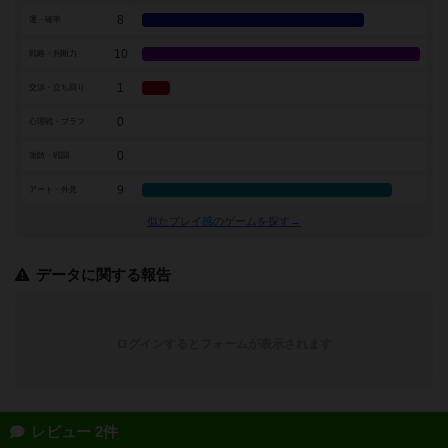
8
運・確率
10
戦略・判断力
1
交渉・立ち回り
0
心理戦・ブラフ
0
攻防・戦闘
9
アート・外見
似たプレイ感のゲームを探す→
データに関する報告
ログインするとフォームが表示されます
レビュー 2件