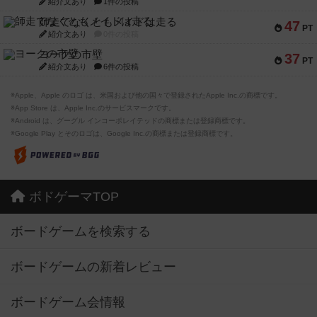
紹介文あり
1件の投稿
師走でなくともメイドは走る
47
PT
紹介文あり
0件の投稿
ヨークの市壁
37
PT
紹介文あり
6件の投稿
※Apple、Apple のロゴ は、米国および他の国々で登録されたApple Inc.の商標です。
※App Store は、Apple Inc.のサービスマークです。
※Android は、グーグル インコーポレイテッドの商標または登録商標です。
※Google Play とそのロゴは、Google Inc.の商標または登録商標です。
ボドゲーマTOP
ボードゲームを検索する
ボードゲームの新着レビュー
ボードゲーム会情報