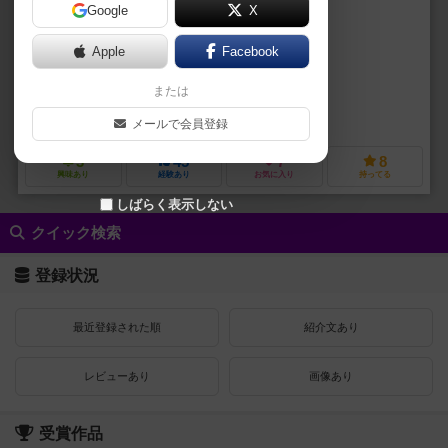
Google
X
作品説明文の編集者を募集中
Apple
Facebook
ロブ・ダヴィオー（Rob Daviau）
または
ダニエルズ・カスティーヨ（Dhaniels Castillo）
アンドリュー・ヘップ
カリオペ・ゲームズ（Calliope Games）
メールで会員登録
3
45
7
8
興味あり
経験あり
お気に入り
持ってる
しばらく表示しない
クイック検索
登録状況
最近登録された順
紹介文あり
レビューあり
画像あり
受賞作品