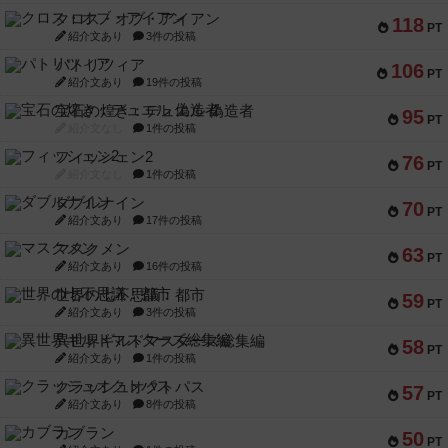
クロス・オブ・アイアン
118
PT
紹介文あり
3件の投稿
パトリツィア
106
PT
紹介文あり
19件の投稿
宝石の煌き：デュエル 偽造者
95
PT
紹介文なし
1件の投稿
フィッシェン2
76
PT
紹介文なし
1件の投稿
ダブルナイン
70
PT
紹介文あり
17件の投稿
マスクメン
63
PT
紹介文あり
16件の投稿
世界の七不思議：都市
59
PT
紹介文あり
3件の投稿
異世界ギルドマスターズ総集編
58
PT
紹介文あり
1件の投稿
クラッシュオクトパス
57
PT
紹介文あり
8件の投稿
カブラン
50
PT