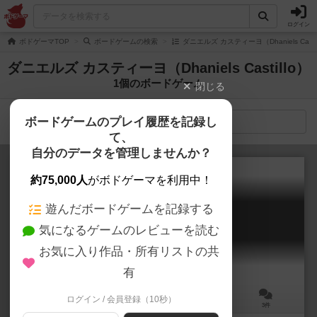
ログイン
ボドゲーマTOP
ボードゲームの検索
ダニエルズ カスティーヨ（Dhaniels Cast
ダニエルズ カスティーヨ（Dhaniels Castillo）
1個のボードゲーム
閉じる
ボードゲームのプレイ履歴を記録し
検索メニュー
て、
自分のデータを管理しませんか？
約75,000人
がボドゲーマを利用中！
遊んだボードゲームを記録する
シップ・シェイプ
気になるゲームのレビューを読む
ShipShape
6.2
お気に入り作品・所有リストの共
有
ログイン / 会員登録（10秒）
2～6人
20～50分
8歳～
3件