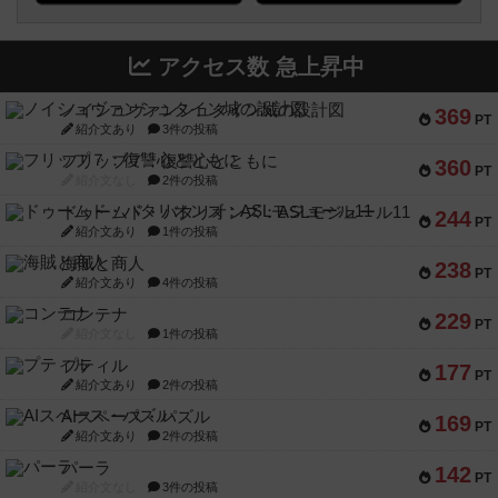
アクセス数 急上昇中
ノイシュヴァンシュタイン城の設計図
369
PT
紹介文あり
3件の投稿
フリップ７：復讐心とともに
360
PT
紹介文なし
2件の投稿
ドゥームド・バタリオンズ：ASLモジュール11
244
PT
紹介文あり
1件の投稿
海賊と商人
238
PT
紹介文あり
4件の投稿
コンテナ
229
PT
紹介文なし
1件の投稿
プティル
177
PT
紹介文あり
2件の投稿
AIスペース・パズル
169
PT
紹介文あり
2件の投稿
パーラ
142
PT
紹介文なし
3件の投稿