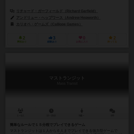
リチャード・ガーフィールド（Richard Garfield）
アンドリュー・ヘップワース（Andrew Hepworth）
カリオペ・ゲームズ（Calliope Games）
2
3
0
2
興味あり
経験あり
お気に入り
持ってる
マストランジット
Mass Transit
1～6人
15～20分
8歳～
0件
簡単なルールで１５分程でプレイできるゲーム
マストランジットは１人から６人までプレイできる強力型ゲームで