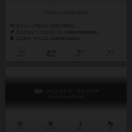
作品説明文の編集者を募集中
スコット・アルメス（Scott Almes）
アンドリュー・ヘップワース（Andrew Hepworth）
カリオペ・ゲームズ（Calliope Games）
5
10
2
8
興味あり
経験あり
お気に入り
持ってる
通路: フェニックス・ライジング
Tsuro: Phoenix Rising
2～8人
20～60分
8歳～
0件