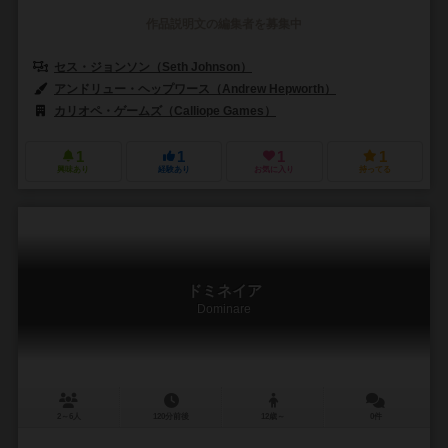
作品説明文の編集者を募集中
セス・ジョンソン（Seth Johnson）
アンドリュー・ヘップワース（Andrew Hepworth）
カリオペ・ゲームズ（Calliope Games）
1
1
1
1
興味あり
経験あり
お気に入り
持ってる
ドミネイア
Dominare
2～6人
120分前後
12歳～
0件