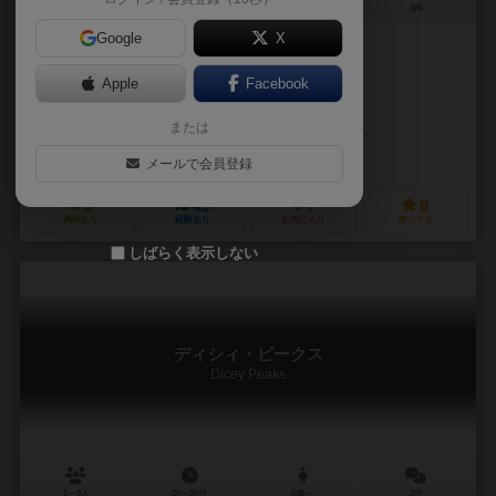
2～6人
20～50分
8歳～
3件
Google
X
作品説明文の編集者を募集中
Apple
Facebook
ロブ・ダヴィオー（Rob Daviau）
または
ダニエルズ・カスティーヨ（Dhaniels Castillo）
アンドリュー・ヘップ
カリオペ・ゲームズ（Calliope Games）
メールで会員登録
3
45
7
8
興味あり
経験あり
お気に入り
持ってる
しばらく表示しない
ディシィ・ピークス
Dicey Peaks
2～6人
20～50分
8歳～
2件