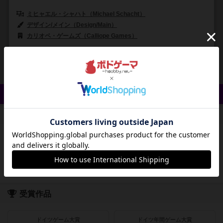
ミヒャエル・シャハト（Michael Schacht）
デザイン/メイン（Design/Main）
アンドリュー・ヘップワース（Andre
カリオペ・ゲームズ（Calliope Games）
3
7
0
0
興味あり
経験あり
お気に入り
持ってる
クイック検索
登録状況
最近登録された順
紹介文あり
レビューあり
画像あり
受賞作品
ドイツゲーム大賞
ドイツ年間ゲーム大賞