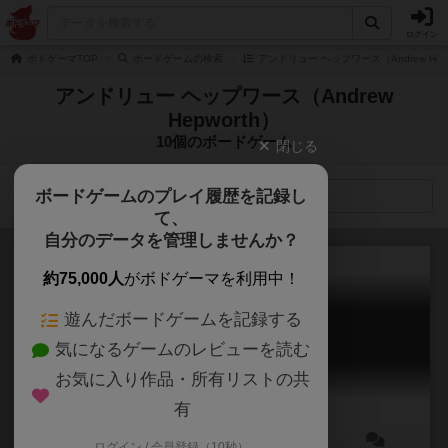
ログイン
ボドゲーマTOP
ボードゲームの検索
アンドリュー ヘップワース（Andrew Hep
アンドリュー ヘップワース（Andrew
Hepworth）
10個のボードゲーム
閉じる
ボードゲームのプレイ履歴を記録し
検索メニュー
て、
自分のデータを管理しませんか？
約75,000人
がボドゲーマを利用中！
遊んだボードゲームを記録する
シップ・シェイプ
気になるゲームのレビューを読む
ShipShape
6.2
お気に入り作品・所有リストの共
有
ログイン / 会員登録（10秒）