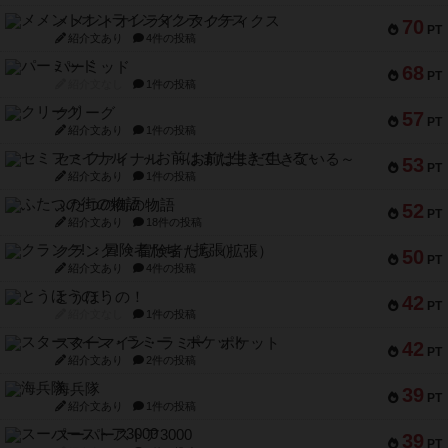
メメントオンラインタクティクス
70
PT
紹介文あり
4件の投稿
パーミッド
68
PT
紹介文なし
1件の投稿
クリーグ
57
PT
紹介文あり
1件の投稿
セミファイナル ～お前はまだ生きている～
53
PT
紹介文あり
1件の投稿
ふたつの街の物語
52
PT
紹介文あり
18件の投稿
クランク! ：冒険者たち（拡張）
50
PT
紹介文あり
4件の投稿
とうほうの！
42
PT
紹介文なし
1件の投稿
スターマイン・ラミー ポケット
42
PT
紹介文あり
2件の投稿
海兵隊
39
PT
紹介文あり
1件の投稿
スーパーストア3000
39
PT