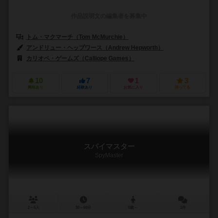
作品説明文の編集者を募集中
トム・マクマーチ（Tom McMurchie）
アンドリュー・ヘップワース（Andrew Hepworth）
カリオペ・ゲームズ（Calliope Games）
10
7
1
3
興味あり
経験あり
お気に入り
持ってる
スパイマスター
SpyMaster
2～6人
30～60分
8歳～
1件