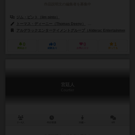
作品説明文の編集者を募集中
ジム・ピント（jim pinto）
トーマス・ディーニー（Thomas Deeny）
アンドリュー・ヘップワース（
アルデラックエンターテイメントグループ（Alderac Entertainment Gro
0
0
0
1
興味あり
経験あり
お気に入り
持ってる
宮廷人
Courtier
2～4人
45分前後
10歳～
0件