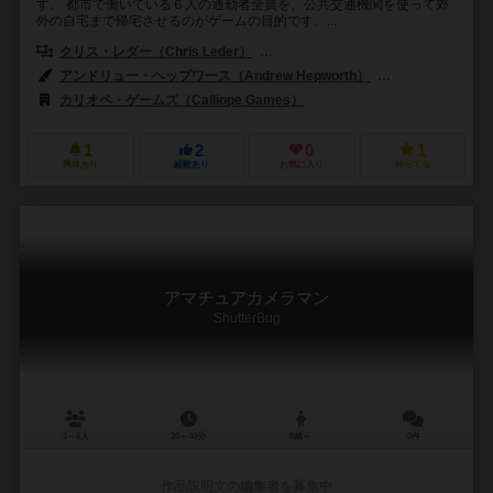
す。 都市で働いている６人の通勤者全員を、公共交通機関を使って郊
外の自宅まで帰宅させるのがゲームの目的です。...
クリス・レダー（Chris Leder）
ケビン・ロジャース（Kevin Rodge
アンドリュー・ヘップワース（Andrew Hepworth）
マーク・クワイア（
カリオペ・ゲームズ（Calliope Games）
1
2
0
1
興味あり
経験あり
お気に入り
持ってる
アマチュアカメラマン
ShutterBug
2～6人
20～40分
8歳～
0件
作品説明文の編集者を募集中