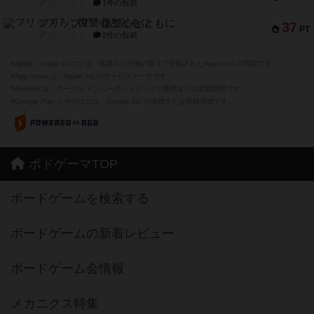
紹介文なし
1件の投稿
フリップ７：復讐心とともに
37
PT
紹介文なし
2件の投稿
※Apple、Apple のロゴ は、米国および他の国々で登録されたApple Inc.の商標です。
※App Store は、Apple Inc.のサービスマークです。
※Android は、グーグル インコーポレイテッドの商標または登録商標です。
※Google Play とそのロゴは、Google Inc.の商標または登録商標です。
ボドゲーマTOP
ボードゲームを検索する
ボードゲームの新着レビュー
ボードゲーム会情報
メカニクス特集