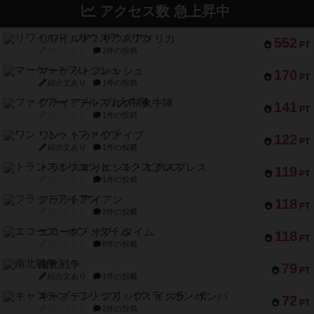
アクセス数 急上昇中
リワイルド：サウスアメリカ
552
PT
紹介文なし
2件の投稿
マーケットフレッシュ
170
PT
紹介文あり
1件の投稿
ファイアー・ブルズ / 火牛陣
141
PT
紹介文なし
1件の投稿
ワン・トゥ・ファイブ
122
PT
紹介文あり
1件の投稿
トランスオリエント・エクスプレス
119
PT
紹介文なし
1件の投稿
フラットアイアン
118
PT
紹介文なし
2件の投稿
エコーズ・オブ・タイム
118
PT
紹介文なし
8件の投稿
南北戦争
79
PT
紹介文あり
1件の投稿
キャプテン・フリップ：イスラ・ボンバ
72
PT
紹介文なし
2件の投稿