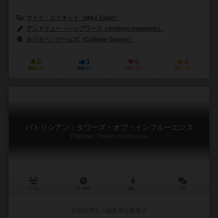
マイク・エリオット（Mike Elliott）
アンドリュー・ヘップワース（Andrew Hepworth）
カリオペ・ゲームズ（Calliope Games）
0
1
0
2
興味あり
経験あり
お気に入り
持ってる
パトリシアン：タワーズ・オブ・インフルーエンス
Patrician: Towers of Influence
2～5人
20～50分
8歳～
0件
作品説明文の編集者を募集中