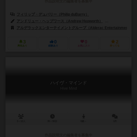
作品説明文の編集者を募集中
フィリップ・デュバリー（Philip duBarry）
アンドリュー・ヘップワース（Andrew Hepworth）
ジェフ・ヒメルマン
アルデラックエンターテイメントグループ（Alderac Entertainment Gro
3
0
0
2
興味あり
経験あり
お気に入り
持ってる
ハイヴ・マインド
Hive Mind
3～12人
30～90分
8歳～
1件
作品説明文の編集者を募集中