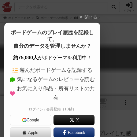
ログイン
閉じる
ボドゲーマTOP
ボードゲームの検索
ブレイントピア
ボードゲームのプレイ履歴を記録し
て、
自分のデータを管理しませんか？
ブレイントピア
約75,000人
がボドゲーマを利用中！
Braintopia
遊んだボードゲームを記録する
気になるゲームのレビューを読む
お気に入り作品・所有リストの共
有
2
1
トップ
画像
動画
レビュー
カフェ
ログイン / 会員登録（10秒）
Google
X
自宅で、小６と５歳児の息子２人とプレイした感
Apple
Facebook