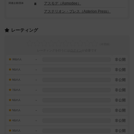
アスモデ（Asmodee）
関連企業/団体
アステリオン・プレス（Asterion Press）
レーティング
レーティングを行うには
ログイン
が必要です
-
非公開
10点の人
-
非公開
9点の人
-
非公開
8点の人
-
非公開
7点の人
-
非公開
6点の人
-
非公開
5点の人
-
非公開
4点の人
-
非公開
3点の人