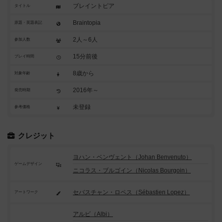
ブレイントピア
タイトル
Braintopia
原題・英題表記
2人～6人
参加人数
15分前後
プレイ時間
8歳から
対象年齢
2016年～
発売時期
未登録
参考価格
クレジット
ヨハン・ベンヴェント（Johan Benvenuto）
ゲームデザイン
ニコラス・ブルゴイン（Nicolas Bourgoin）
セバスチャン・ロペス（Sébastien Lopez）
アートワーク
アルビ（Albi）