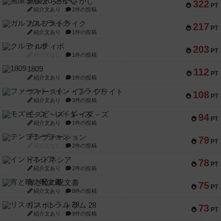
無限まちがいさがし
322
PT
紹介文あり
2件の投稿
ガルフストライク
217
PT
紹介文あり
1件の投稿
クルティボ
203
PT
紹介文なし
1件の投稿
1809
112
PT
紹介文あり
1件の投稿
ファースト・イン・フライト
108
PT
紹介文あり
3件の投稿
モズビ－ズ・レイダ－ズ
94
PT
紹介文あり
1件の投稿
テンプテーション
79
PT
紹介文なし
2件の投稿
インドネシア
78
PT
紹介文あり
2件の投稿
宵と暁の呪文書
75
PT
紹介文あり
8件の投稿
リスボン・トラム 28
73
PT
紹介文あり
9件の投稿