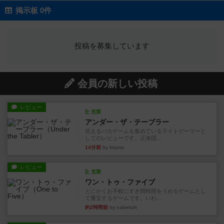
掲示板 0件
投稿を募集しています
会員の新しい投稿
レビュー
充実
アンダー・ザ・テーブラー
笑えるバカゲームを集めているライトゲーマーと
してのレビューです。正体隠...
14分前
by toyota
レビュー
充実
ワン・トゥ・ファイブ
とにかくお手軽にすき間時間をうめるゲームとし
て重宝するゲームです。いわ...
約2時間前
by nabekoh