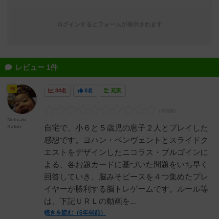
ログインするとフォームが表示されます
レビュー 1件
神
84名
0名
充実
Nobuaki
Katou
自宅で、小６と５歳児の息子２人とプレイした
感想です。ヨハン・ベンヴェントとスライドク
エストをデザインしたニコラス・ブルゴインに
よる、各お題カードに基づいた問題をいち早く
回答していき、脳みそピースを４つ集めたプレ
イヤーが勝利する脳トレゲームです。ルール等
は、下記ＵＲＬの動画を...
続きを読む（6年弱前）