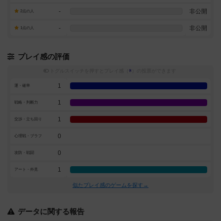
-
非公開
2点の人
-
非公開
1点の人
プレイ感の評価
トグルスイッチを押すとプレイ感（
※
）の投票ができます
1
運・確率
1
戦略・判断力
1
交渉・立ち回り
0
心理戦・ブラフ
0
攻防・戦闘
1
アート・外見
似たプレイ感のゲームを探す→
データに関する報告