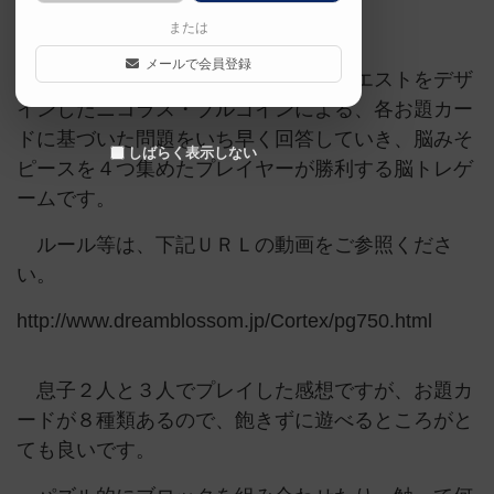
想です。
または
メールで会員登録
ヨハン・ベンヴェントとスライドクエストをデザ
インしたニコラス・ブルゴインによる、各お題カー
ドに基づいた問題をいち早く回答していき、脳みそ
しばらく表示しない
ピースを４つ集めたプレイヤーが勝利する脳トレゲ
ームです。
ルール等は、下記ＵＲＬの動画をご参照くださ
い。
http://www.dreamblossom.jp/Cortex/pg750.html
息子２人と３人でプレイした感想ですが、お題カ
ードが８種類あるので、飽きずに遊べるところがと
ても良いです。