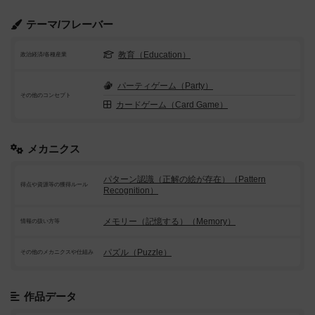
テーマ/フレーバー
教育（Education）
政治経済/各種産業
パーティゲーム（Party）
その他のコンセプト
カードゲーム（Card Game）
メカニクス
パターン認識（正解の絵が存在）（Pattern
得点や資源等の獲得ルール
Recognition）
メモリー（記憶する）（Memory）
情報の扱い方等
パズル（Puzzle）
その他のメカニクスや仕組み
作品データ