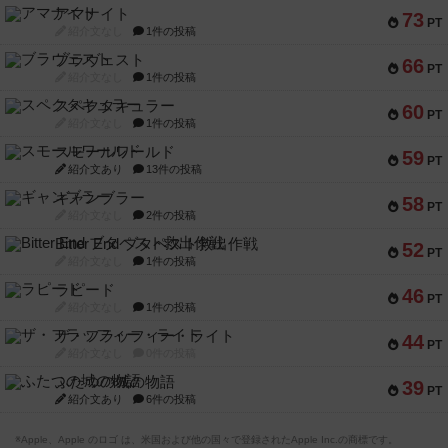
アマナイト
73
PT
紹介文なし
1件の投稿
ブラヴェスト
66
PT
紹介文なし
1件の投稿
スペクタキュラー
60
PT
紹介文なし
1件の投稿
スモールワールド
59
PT
紹介文あり
13件の投稿
ギャンブラー
58
PT
紹介文なし
2件の投稿
Bitter End ブタペスト救出作戦
52
PT
紹介文なし
1件の投稿
ラピード
46
PT
紹介文なし
1件の投稿
ザ・フラッフィー・ライト
44
PT
紹介文なし
0件の投稿
ふたつの城の物語
39
PT
紹介文あり
6件の投稿
※Apple、Apple のロゴ は、米国および他の国々で登録されたApple Inc.の商標です。