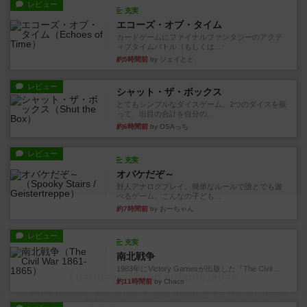
レビュー
充実
エコーズ・オブ・タイム
カードゲームにファイナルファンタジーのアクテ
ィブタイムバトル（もしくは...
約5時間前
by ジェイとと
レビュー
シャット・ザ・ボックス
とてもシンプルなダイスゲーム。2つのダイスを振
って、出目の合計を自分の...
約6時間前
by OSAっち
レビュー
充実
オバケだぞ～
対人アナログプレイ。簡単なルールで誰とでも遊
べるゲーム。こんなの子ども...
約7時間前
by おーちゃん
レビュー
充実
南北戦争
1983年にVictory Gamesが出版した『The Civil ...
約11時間前
by Chaco