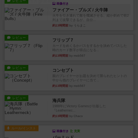
レビュー
画像付き
ファイアー・ブルズ / 火牛陣
火牛を引き連れて敵を殲滅させる。縦か斜めで前2
列まで攻撃できるが、自分...
約13時間前
by うらまこ
レビュー
フリップ７
カードをめくるかパスをするかを決めてパスした
時のカード数字が得点になる...
約13時間前
by mob567
レビュー
コンセプト
親のプレイヤーがお題を決めて限られたヒントの
中から他のプレイヤーに当て...
約13時間前
by mob567
レビュー
海兵隊
1988年にVictory Gamesが出版した
『Leathernec...
約13時間前
by Chaco
ルール/インスト
画像付き
充実
パーミッド