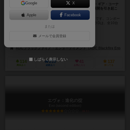
Google
X
最大10人まで参加可能なF1グランプリゲーム！幅寄せ・ギア・コーナ
ー追突・スリップストリームなどリアルな概念が熱い展開を引き起こ
す！
Apple
Facebook
1991年に発売された名作「Formula Dé」のリメイク版です。コンポー
ネントを豪華にし調整が行われています。 フォーミュラDは、全10台
または
（計5チーム）の車を使うボ...
ローレン・ラヴァール（Laurent Lavaur）
エリック・ランダル（Eric 
メールで会員登録
ニコラス・カニオウクス（Nicolas Caniaux）
ステファン・ポアンソ（St
ADCブラックファイア・エンターテイメント（ADC Blackfire Entertain
しばらく表示しない
114
210
41
137
興味あり
経験あり
お気に入り
持ってる
エヴォ：進化の掟
Evo (second edition)
6.1