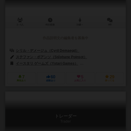
2～5人
45分前後
10歳～
0件
作品説明文の編集者を募集中
シリル・デメージュ（Cyril Demaegd）
ステファン・ポアンソ（Stéphane Poinsot）
イースタリ ゲームズ（Ystari Games）
アスモデ（Asmodee）
7
60
5
29
興味あり
経験あり
お気に入り
持ってる
トレーダー
Trader