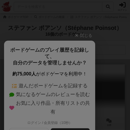
ログイン
ボドゲーマTOP
ボードゲームの検索
ステファン ポアンソ（Stéphane Poins
ステファン ポアンソ（Stéphane Poinsot）
16個のボードゲーム
閉じる
ボードゲームのプレイ履歴を記録し
検索メニュー
て、
自分のデータを管理しませんか？
約75,000人
がボドゲーマを利用中！
遊んだボードゲームを記録する
フォーミュラ D
気になるゲームのレビューを読む
Formula D
6.1
お気に入り作品・所有リストの共
有
ログイン / 会員登録（10秒）
2～10人
60分前後
8歳～
11件