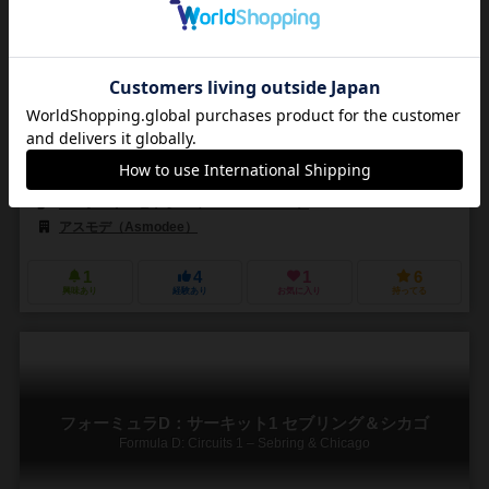
2～10人
60分前後
8歳～
1件
作品説明文の編集者を募集中
ローレン・ラヴァール（Laurent Lavaur）
エリック・ランダル（Eric 
バーナード・ビトラー（Bernard Bittler）
ステファン・ガンティエ（Sté
アスモデ（Asmodee）
1
4
1
6
興味あり
経験あり
お気に入り
持ってる
フォーミュラD：サーキット1 セブリング＆シカゴ
Formula D: Circuits 1 – Sebring & Chicago