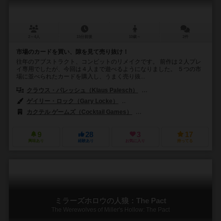
2～4人
15分前後
10歳～
2件
市場のカードを買い、隙を見て売り抜け！
往年のアブストラクト、コンビットのリメイクです。 前作は２人プレ
イ専用でしたが、今回は４人まで遊べるようになりました。 ５つの市
場に並べられたカードを購入し、うまく売り抜...
クラウス・パレッシュ（Klaus Palesch）
ホースト＝ライナー・ロスナー（
ゲイリー・ロック（Gary Locke）
ステファン・ポアンソ（Stéphane 
カクテル ゲームズ（Cocktail Games）
カンガゲームズ（Kanga Ga
9
28
3
17
興味あり
経験あり
お気に入り
持ってる
ミラーズホロウの人狼：The Pact
The Werewolves of Miller's Hollow: The Pact