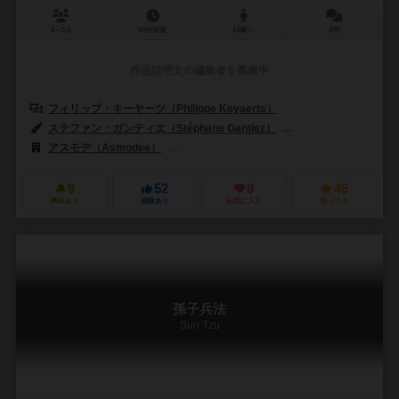
3～5人
60分前後
14歳～
0件
作品説明文の編集者を募集中
フィリップ・キーヤーツ（Philippe Keyaerts）
ステファン・ガンティエ（Stéphane Gantiez）
ステファン・ポアンソ（S
アスモデ（Asmodee）
デスカーテス・エディター（Descartes Edit
9
52
9
45
興味あり
経験あり
お気に入り
持ってる
孫子兵法
Sun Tzu