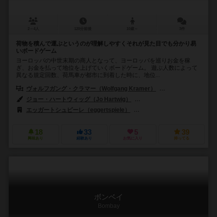
2～4人
120分前後
10歳～
3件
荷物を積んで運ぶというのが理解しやすくそれが見た目でも分かり易
いボードゲーム
ヨーロッパの中世末期の商人となって、ヨーロッパを巡りお金を稼
ぎ、お金を払って地位を上げていくボードゲーム。 遊ぶ人数によって
異なる規定回数、荷馬車が都市に到着した時に、地位...
ヴォルフガング・クラマー（Wolfgang Kramer）
リチャード・ウルリッヒ
ジョー・ハートウィッグ（Jo Hartwig）
ステファン・ポアンソ（Stépha
エッガートシュピーレ（eggertspiele）
フィロソフィア エディションズ（Fi
18
33
5
39
興味あり
経験あり
お気に入り
持ってる
ボンベイ
Bombay