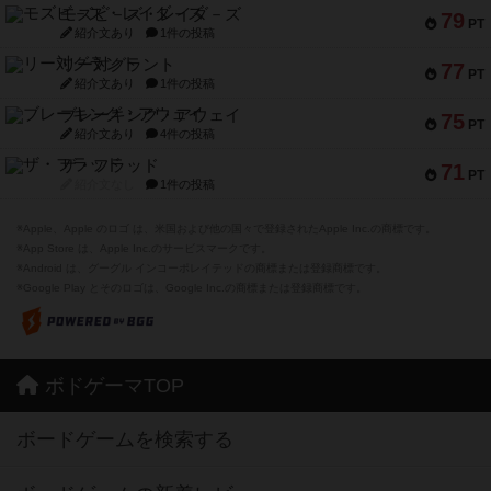
モズビ－ズ・レイダ－ズ
79
PT
紹介文あり
1件の投稿
リー対グラント
77
PT
紹介文あり
1件の投稿
ブレーキング・アウェイ
75
PT
紹介文あり
4件の投稿
ザ・フラッド
71
PT
紹介文なし
1件の投稿
※Apple、Apple のロゴ は、米国および他の国々で登録されたApple Inc.の商標です。
※App Store は、Apple Inc.のサービスマークです。
※Android は、グーグル インコーポレイテッドの商標または登録商標です。
※Google Play とそのロゴは、Google Inc.の商標または登録商標です。
ボドゲーマTOP
ボードゲームを検索する