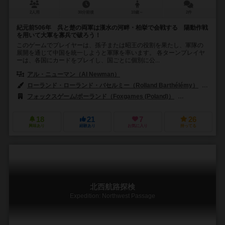
2人用
30分前後
10歳～
2件
紀元前506年 呉と楚の両軍は漢水の河畔・柏挙で会戦する 陽動作戦
を用いて大軍を寡兵で破ろう！
このゲームでプレイヤーは、孫子または昭王の役割を果たし、軍隊の
展開を通じて中国を統一しようと軍隊を率います。 各ターンプレイヤ
ーは、各国にカードをプレイし、国ごとに個別に公...
アル・ニューマン（Al Newman）
ローランド・ローランド・バセルミー（Rolland Barthélémy）
トマ
フォックスゲーム/ポーランド（Foxgames (Poland)）
ジョリー ロジャ
18
21
7
26
興味あり
経験あり
お気に入り
持ってる
北西航路探検
Expedition: Northwest Passage