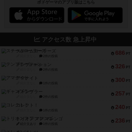
ボドゲーマのアプリ版はこちら
アクセス数 急上昇中
スチームローラーズ
686
PT
紹介文なし
2件の投稿
テンプテーション
326
PT
紹介文なし
2件の投稿
アマナイト
300
PT
紹介文なし
1件の投稿
ギャンブラー
257
PT
紹介文なし
2件の投稿
コレクト！
240
PT
紹介文なし
1件の投稿
トリオンフ ア マレンゴ
236
PT
紹介文あり
1件の投稿