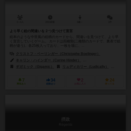
2～6人
20分前後
6歳～
1件
より早く絵の間違いを２つ見つけて宣言
絵本のような中世風の絵柄のカードから、間違いを見つけて、より早
く宣言していくゲーム。 カードは四種類(二種類のカードで、裏表で絵
柄が違う)、各25枚入っており、一枚を場に、...
クリストフ・ベーリンガー（Christophe Boelinger）
キャリン・ハインダー（Carine Hinder）
ライン・ペケ（Line Paqu
ギガミック（Gigamic）
リュディカリー（Ludically）
ズィーマン
7
34
2
24
興味あり
経験あり
お気に入り
持ってる
摂政
Régents