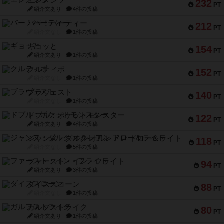
エレメンツ
232
PT
紹介文あり
4件の投稿
バー！パーティー
212
PT
紹介文なし
1件の投稿
ギョッと
154
PT
紹介文あり
1件の投稿
クルティボ
152
PT
紹介文なし
1件の投稿
ブラヴェスト
140
PT
紹介文なし
1件の投稿
ドブル：ポケットモンスター
122
PT
紹介文あり
4件の投稿
ジャンヌ・ダルク-オルレアン ドロー＆ライト
118
PT
紹介文なし
5件の投稿
ファースト・イン・フライト
94
PT
紹介文あり
3件の投稿
ダイススローン
88
PT
紹介文なし
1件の投稿
ガルフストライク
80
PT
紹介文あり
1件の投稿