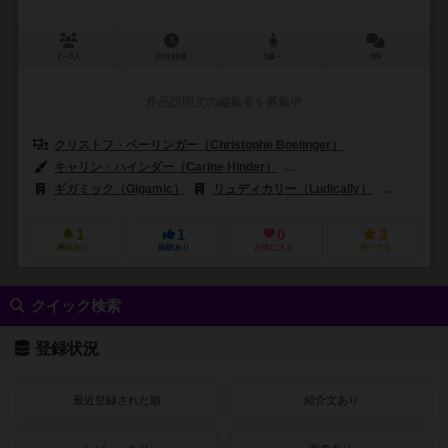
2～6人
20分前後
6歳～
0件
作品説明文の編集者を募集中
クリストフ・ベーリンガー（Christophe Boelinger）
キャリン・ハインダー（Carine Hinder）
ライン・ペケ（Line Paqu
ギガミック（Gigamic）
リュディカリー（Ludically）
ズィーマン
1
1
0
3
興味あり
経験あり
お気に入り
持ってる
クイック検索
登録状況
最近登録された順
紹介文あり