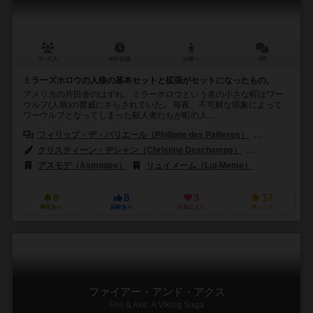
9～47人
40分前後
10歳～
0件
ミラーズホロウの人狼の基本セットと拡張がセットになったもの。
アメリカの片田舎のはずれ、ミラーホロウという名の小さな町はワー
ウルフ(人狼)の脅威にさらされていた。 毎夜、不可解な現象によって
ワーウルフとなってしまった殺人者たちが町の人...
フィリップ・デ・パリエール（Philippe des Pallieres）
エルヴェ・マ
クリスティーン・デシャン（Christine Deschamps）
ステファン・ポア
アスモデ（Asmodee）
リュイメーム（Lui-Meme）
8
8
3
17
興味あり
経験あり
お気に入り
持ってる
ファイアー・アンド・アクス
Fire & Axe: A Viking Saga