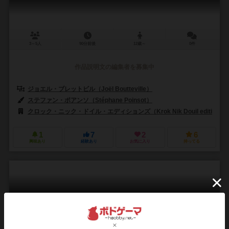
3～5人
90分前後
12歳～
0件
作品説明文の編集者を募集中
ジョエル・ブレットビル（Joël Boutteville）
ステファン・ポアンソ（Stéphane Poinsot）
クロック・ニック・ドイル・エディションズ（Krok Nik Douil editions）
1
7
2
6
興味あり
経験あり
お気に入り
持ってる
フォーミュラD：サーキット2 ホッケンハイム＆バレン
シア
Formula D: Circuits 2 – Hockenheim and Valencia