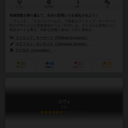
2～5人
60分前後
14歳～
2件
気候変動を乗り越えて、自分の恐竜たちを進化させよう！
「ヴィンチ」「スモールワールド」で有名なフィリップ・キーヤーツ
氏のデザインした恐竜進化ゲーム『EVO』は、コミカルな恐竜たちに
進化カードを乗せ、珍妙な恐竜に進化してゆく過程を...
フィリップ・キーヤーツ（Philippe Keyaerts）
ステファン・ガンティエ（Stéphane Gantiez）
ステファン・ポアンソ（S
アスモデ（Asmodee）
アステリオン・プレス（Asterion Press）
15
43
11
22
興味あり
経験あり
お気に入り
持ってる
エヴォ
Evo
6.0