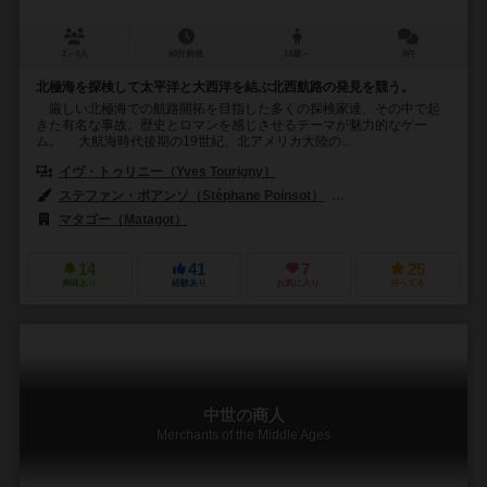
2～4人
60分前後
14歳～
0件
北極海を探検して太平洋と大西洋を結ぶ北西航路の発見を競う。
厳しい北極海での航路開拓を目指した多くの探検家達、その中で起
きた有名な事故。歴史とロマンを感じさせるテーマが魅力的なゲー
ム。 大航海時代後期の19世紀、北アメリカ大陸の...
イヴ・トゥリニー（Yves Tourigny）
ステファン・ポアンソ（Stéphane Poinsot）
イヴ・トゥリニー（Yves 
マタゴー（Matagot）
14
41
7
25
興味あり
経験あり
お気に入り
持ってる
中世の商人
Merchants of the Middle Ages