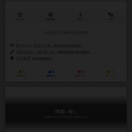
2～10人
60分前後
8歳～
0件
作品説明文の編集者を募集中
ローレン・ラヴァール（Laurent Lavaur）
エリック・ランダル（Eric 
ステファン・ガンティエ（Stéphane Gantiez）
ステファン・ポアンソ（S
アスモデ（Asmodee）
3
6
0
7
興味あり
経験あり
お気に入り
持ってる
間違い探し
Difference/What's Missing?