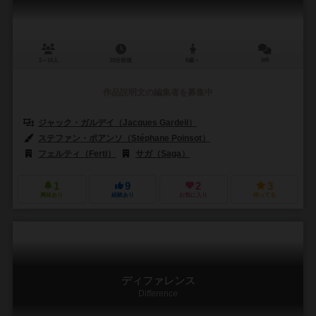
2～16人
15分前後
8歳～
0件
作品説明文の編集者を募集中
ジャック・ガルデイ（Jacques Gardeil）
ステファン・ポアンソ（Stéphane Poinsot）
フェルティ（Ferti）
サガ（Saga）
1
9
2
3
興味あり
経験あり
お気に入り
持ってる
ディファレンス
Difference