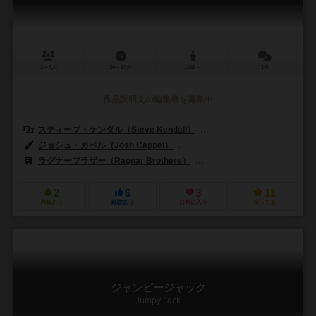
2～5人
30～90分
12歳～
1件
作品説明文の編集者を募集中
スティーブ・ケンダル（Steve Kendall）
フィル・ケンダル（Phil Ke
ジョシュ・カペル（Josh Cappel）
ジェフリー・エドワーズ（Jeffrey
ラグナーブラザー（Ragnar Brothers）
アスモデ（Asmodee）
2
6
3
11
興味あり
経験あり
お気に入り
持ってる
ジャンピージャック
Jumpy Jack