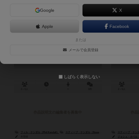
Google
X
Apple
Facebook
カナルマニア
ファイ
または
Canal Mania
Fir
メールで会員登録
しばらく表示しない
2～5人
－
ー
0件
2～5人
作品説明文の編集者を募集中
作品
フィル・ケンダル（Phil Kendall）
スティーブ・ケンダル（Steve Kendall）
スティーブ・ケンダル（
未登録
ジョシュ・カペル（Jo