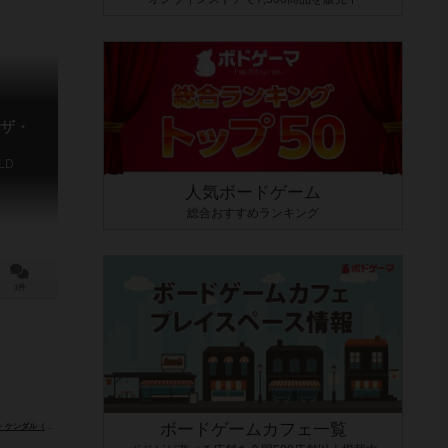
ザ・
RLD
人気ボードゲーム
総合おすすめランキング
1件
ボードゲームカフェ一覧
teve Kendall）
フィル・ケンダル（Phil Kendall）