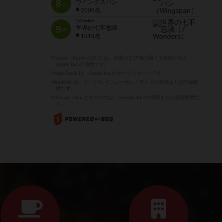
8
ウイングスパン
位
2006名
7 Wonders
9
世界の七不思議
位
1919名
※Apple、Apple のロゴ は、米国および他の国々で登録された
Apple Inc.の商標です。
※App Store は、Apple Inc.のサービスマークです。
※Android は、グーグル インコーポレイテッドの商標または登録商
標です。
※Google Play とそのロゴは、Google Inc.の商標または登録商標で
す。