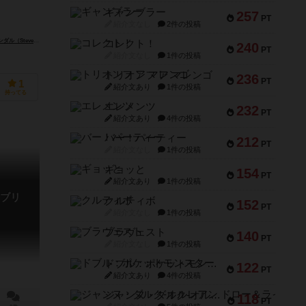
ギャンブラー
257
PT
紹介文なし
2件の投稿
eve Kendall）
コレクト！
240
PT
紹介文なし
1件の投稿
トリオンフ ア マレンゴ
236
PT
1
紹介文あり
1件の投稿
持ってる
エレメンツ
232
PT
紹介文あり
4件の投稿
バー！パーティー
212
PT
紹介文なし
1件の投稿
ギョッと
154
PT
紹介文あり
1件の投稿
ブリ
クルティボ
152
PT
紹介文なし
1件の投稿
ブラヴェスト
140
PT
紹介文なし
1件の投稿
ドブル：ポケットモンスター
122
PT
紹介文あり
4件の投稿
ジャンヌ・ダルク-オルレアン ドロー＆ライト
118
PT