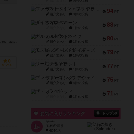
紹介文なし
5件の投稿
0件
ファースト・イン・フライト
94
PT
紹介文あり
3件の投稿
ダイススローン
88
PT
紹介文なし
1件の投稿
ガルフストライク
80
PT
紹介文あり
1件の投稿
eve Kendall）
モズビ－ズ・レイダ－ズ
79
PT
紹介文あり
1件の投稿
0
リー対グラント
77
持ってる
PT
紹介文あり
1件の投稿
ブレーキング・アウェイ
75
PT
紹介文あり
4件の投稿
ザ・フラッド
71
PT
紹介文なし
1件の投稿
お気に入りランキング
トップ50
Splendor
1
宝石の煌き
位
4040名