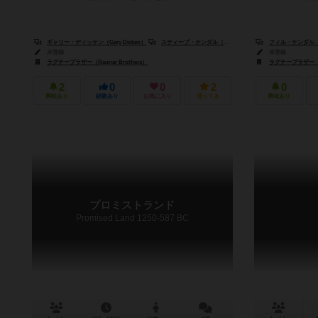
ギャリー・ディッケン（Gary Dicken）
スティーブ・ケンダル（Steve Kendall）
フィル・ケンダル（Phi
フィル・ケンダル（
未登録
未登録
ラグナーブラザー（Ragnar Brothers）
ラグナーブラザー（Rag
2
0
0
2
0
興味あり
経験あり
お気に入り
持ってる
興味あり
プロミストランド
Promised Land 1250-587 BC