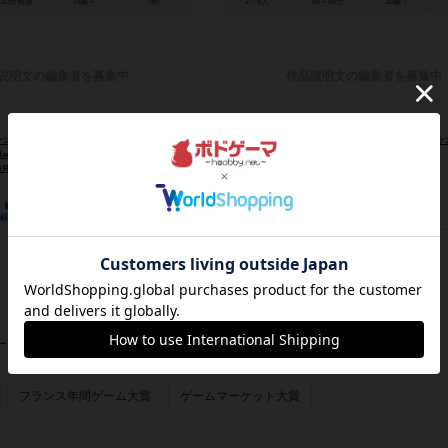
120分前後
14歳～
0件
2～6人
60～80分
10歳～
説明文の編集者を募集中
作品説明文の編集者を募集中
eve Kendall）
Gary Dicken）
スティーブ・ケンダル（Steve Kendall）
フィル・ケンダル（Phil Kendall）
フィル・ケンダル（Phil Kendall）
スティーブ・ケンダル（St
co Primo）
デメージュ アルノー
nar Brothers）
ラグナーブラザー（Ragnar Brothers）
0
0
2
0
0
0
経験あり
お気に入り
持ってる
興味あり
経験あり
お気に入り
ーあり
画像あり
フランス年間ゲーム大賞
ゲームマーケット大賞