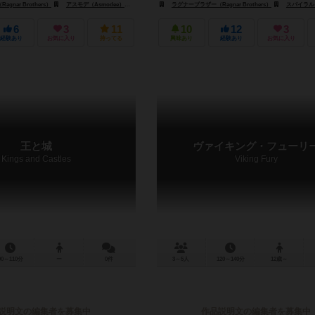
nar Brothers）
アスモデ（Asmodee）
IDWゲームズ（IDW Games）
ラグナーブラザー（Ragnar Brothers）
スパイラルギャラクシーゲームズ（
6
3
11
10
12
3
経験あり
お気に入り
持ってる
興味あり
経験あり
お気に入り
王と城
ヴァイキング・フューリ
Kings and Castles
Viking Fury
90～110分
ー
0件
3～5人
120～140分
12歳～
説明文の編集者を募集中
作品説明文の編集者を募集中