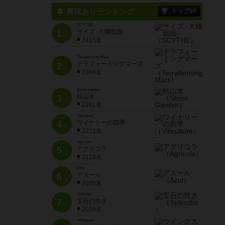
興味ありランキング
トップ50
SCYTHE
1
サイズ -大鎌戦役-
位
2415名
Terraforming Mars
2
テラフォーミングマーズ
位
2394名
Stone Garden
3
枯山水
位
2281名
Viticulture
4
ワイナリーの四季
位
2272名
Agricola
5
アグリコラ
位
2119名
Azul
6
アズール
位
2035名
Splendor
7
宝石の煌き
位
2028名
Wingspan