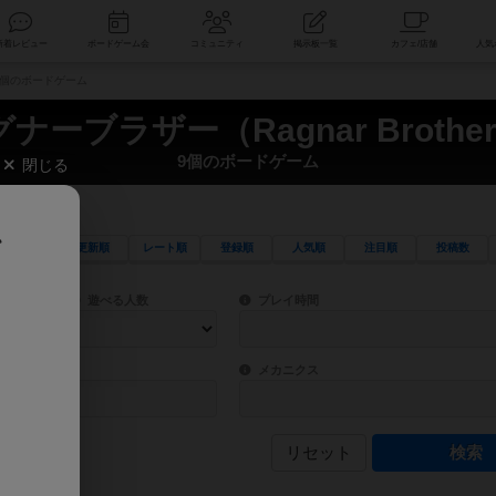
索
新着レビュー
ボードゲーム会
コミュニティ
掲示板一覧
） 9個のボードゲーム
ナーブラザー（Ragnar Brothe
9個のボードゲーム
閉じる
、
更新順
レート順
登録順
人気順
注目順
投稿数
ワード検索ができます。
検索できます。
プレイ対象人数に含まれるボードゲームを指定します。
目安となる所要時間を指定することができ
遊べる人数
プレイ時間
物などモチーフ・ストーリーを指定することができます。直感的にゲームシステムを理解
ゲーム性を構成するコアシステムです。主
バー
メカニクス
リセット