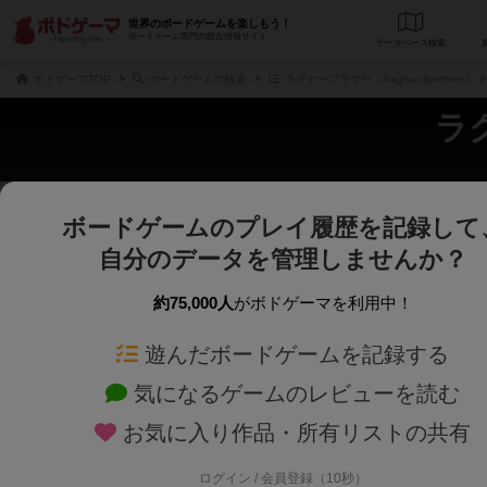
世界のボードゲームを楽しもう！
ボードゲーム専門の総合情報サイト
データベース
検
ボドゲーマTOP
ボードゲームの検索
ラグナーブラザー（Ragnar Brothers
ラグ
ボードゲームのプレイ履歴を記録して
さくさく表示
じっくり表示
自分のデータを管理しませんか？
商品名、商品説明文、デザイナー名、テーマ名、メカニクス名を対象にフリー
ゲームデザイナー名を指定して
フリーワード
ゲームデザイナー
約75,000人
がボドゲーマを利用中！
遊んだボードゲームを記録する
対象年齢を指定します。
世界観や登場人
対象年齢
テーマ/フレー
気になるゲームのレビューを読む
お気に入り作品・所有リストの共有
ログイン / 会員登録（10秒）