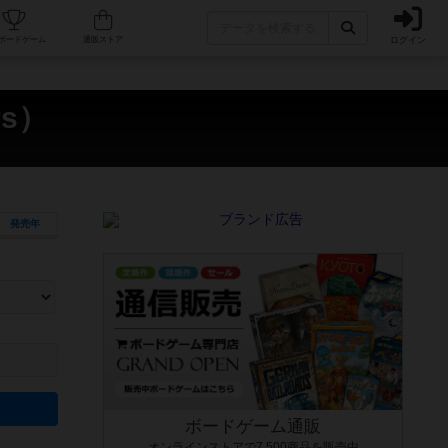
ログイン
カフェ/店舗
人気ボードゲーム
通販ストア
rs）
発売年
ます。マニュアルを読む時間や参加者へのルール説明時間は含まれていないため、初めて遊
できるよう、中世ファンタジー・クッキング・海賊同士の対決など、ゲームコンセプトを絞
にボードゲームに慣れている方向けの絞込機能です。例えば「ダイスロール」はランダム値
ボードゲーム通販
オンラインストアで7,500商品を販売中