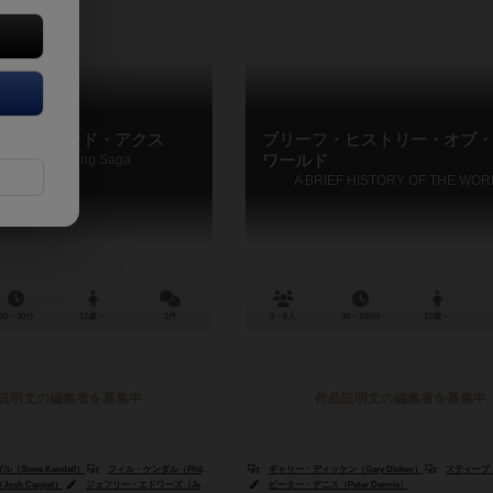
アー・アンド・アクス
ブリーフ・ヒストリー・オブ・
e & Axe: A Viking Saga
ワールド
A BRIEF HISTORY OF THE WO
30～90分
12歳～
1件
3～6人
90～180分
10歳～
説明文の編集者を募集中
作品説明文の編集者を募集中
Steve Kendall）
フィル・ケンダル（Phil Kendall）
ギャリー・ディッケン（Gary Dicken）
スティーブ・ケンダル（S
sh Cappel）
ジェフリー・エドワーズ（Jeffrey Edwards）
ピーター・デニス（Peter Dennis）
ステファン・ポアンソ（Stéphane Poinsot）