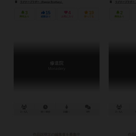
ラグナーブラザー（Ragnar Brothers）
ラグナーブラザー（Rag
3
15
4
19
2
興味あり
経験あり
お気に入り
持ってる
興味あり
修道院
Monastery
2～4人
30～90分
14歳～
0件
2～4人
作品説明文の編集者を募集中
作品