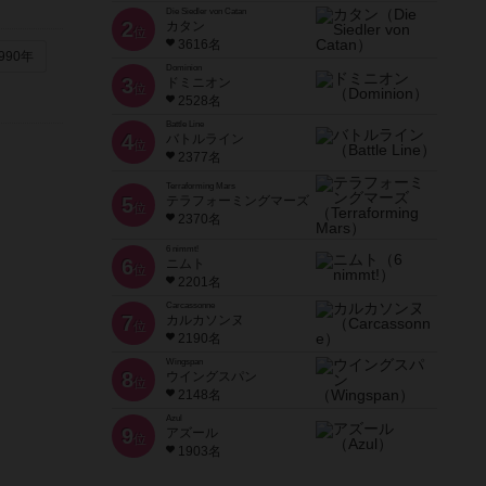
Die Siedler von Catan
2
カタン
位
3616名
990年
Dominion
3
ドミニオン
位
2528名
Battle Line
4
バトルライン
位
2377名
Terraforming Mars
5
テラフォーミングマーズ
位
2370名
6 nimmt!
6
ニムト
位
2201名
Carcassonne
7
カルカソンヌ
位
2190名
Wingspan
8
ウイングスパン
位
2148名
Azul
9
アズール
位
1903名