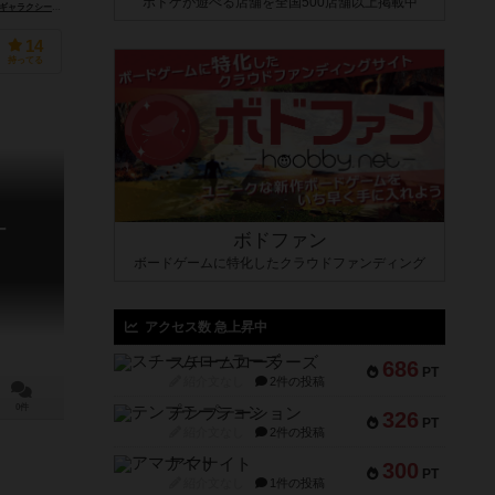
ボドゲが遊べる店舗を全国500店舗以上掲載中
Spiral Galaxy Games）
14
持ってる
ー
ボドファン
ボードゲームに特化したクラウドファンディング
アクセス数 急上昇中
スチームローラーズ
686
PT
紹介文なし
2件の投稿
0件
テンプテーション
326
PT
紹介文なし
2件の投稿
アマナイト
300
PT
紹介文なし
1件の投稿