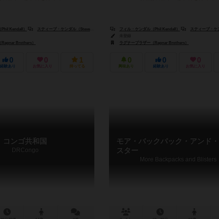
l Kendall）
Phil Kendall）
スティーブ・ケンダル（Steve Kendall）
ギャリー・ディッケン（Gary Dicken）
フィル・ケンダル（Phil Kendall）
スティーブ・ケンダル（St
未登録
nar Brothers）
ラグナーブラザー（Ragnar Brothers）
0
0
1
0
0
0
経験あり
お気に入り
持ってる
興味あり
経験あり
お気に入り
コンゴ共和国
モア・バックパック・アンド・
DRCongo
スター
More Backpacks and Blisters