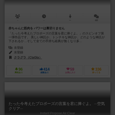
－
－
ー
8件
赤ちゃんに筋肉を パワーは裏切りません
「たった今考えたプロポーズの言葉を君に捧ぐよ。」のスピンオフ第
一弾作品です。 美しい神託か、トンチキな神託か、どのような神託が
下されるか…そして全ての手持ち経典が無くなり多...
未登録
未登録
クラグラ（ClaGla）
96
414
59
336
興味あり
経験あり
お気に入り
持ってる
たった今考えたプロポーズの言葉を君に捧ぐよ。 ─空気
クリア─
Instant Propose:Air Clear