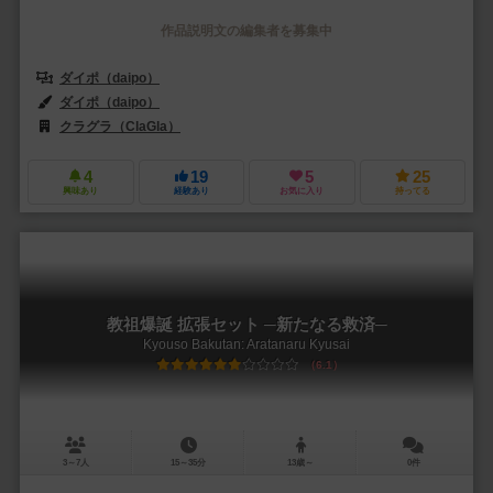
作品説明文の編集者を募集中
ダイポ（daipo）
ダイポ（daipo）
クラグラ（ClaGla）
4
19
5
25
興味あり
経験あり
お気に入り
持ってる
教祖爆誕 拡張セット ─新たなる救済─
Kyouso Bakutan: Aratanaru Kyusai
6.1
3～7人
15～35分
13歳～
0件