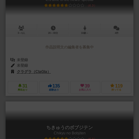
6.3
3～6人
20～30分
10歳～
4件
作品説明文の編集者を募集中
未登録
未登録
クラグラ（ClaGla）
31
135
39
119
興味あり
経験あり
お気に入り
持ってる
ちきゅうのボブジテン
Chikyu no Bobjiten
6.0