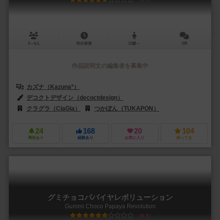
3～8人
30分前後
13歳～
2件
作品説明文の編集者を募集中
カズナ（Kazuna*）
デコクトデザイン（decoctdesign）
クラグラ（ClaGla）
つかぽん（TUKAPON）
24
168
20
104
興味あり
経験あり
お気に入り
持ってる
グミチョコパパイヤレボリューション
Gummi Choco Papaya Revolution
6.3