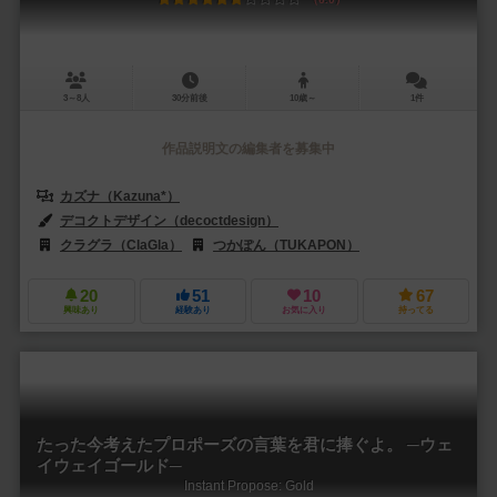
3～8人
30分前後
10歳～
1件
作品説明文の編集者を募集中
カズナ（Kazuna*）
デコクトデザイン（decoctdesign）
クラグラ（ClaGla）
つかぽん（TUKAPON）
20
51
10
67
興味あり
経験あり
お気に入り
持ってる
たった今考えたプロポーズの言葉を君に捧ぐよ。 ─ウェ
イウェイゴールド─
Instant Propose: Gold