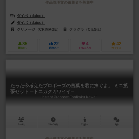
作品説明文の編集者を募集中
ダイポ（daipo）
ダイポ（daipo）
クリメージ（CRIMAGE）
クラグラ（ClaGla）
35
22
4
42
興味あり
経験あり
お気に入り
持ってる
たった今考えたプロポーズの言葉を君に捧ぐよ。 ミニ拡
張セット ─トニカクカワイイ─
Instant Propose: Tonikaku Kawaii
3～6人
15～30分
13歳～
1件
作品説明文の編集者を募集中