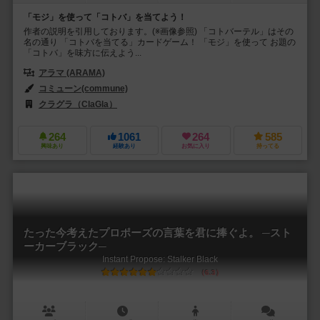
「モジ」を使って「コトバ」を当てよう！
作者の説明を引用しております。(※画像参照) 「コトバーテル」はその
名の通り 「コトバを当てる」カードゲーム！ 「モジ」を使って お題の
「コトバ」を味方に伝えよう...
アラマ (ARAMA)
コミューン(commune)
クラグラ（ClaGla）
264
1061
264
585
興味あり
経験あり
お気に入り
持ってる
たった今考えたプロポーズの言葉を君に捧ぐよ。 ─スト
ーカーブラック─
Instant Propose: Stalker Black
6.3