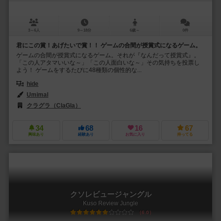
3～6人
9～18分
6歳～
0件
君にこの賞！あげたいで賞！！ ゲームの合間が授賞式になるゲーム。
ゲームの合間が授賞式になるゲーム。それが『なんだって授賞式』。
「この人アタマいいな～」「この人面白いな～」その気持ちを投票し
よう！ ゲームをするたびに48種類の個性的な...
hide
Umimal
クラグラ（ClaGla）
34
68
16
67
興味あり
経験あり
お気に入り
持ってる
クソレビュージャングル
Kuso Review Jungle
6.0