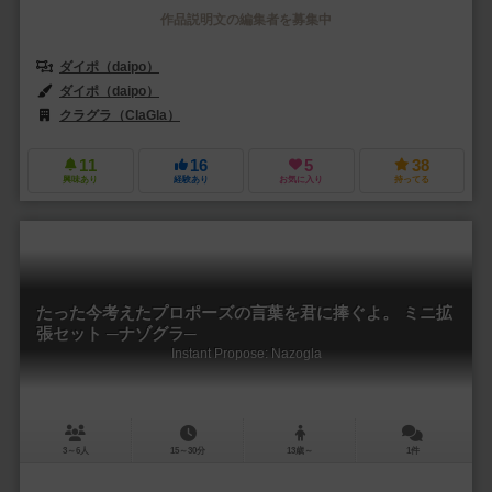
作品説明文の編集者を募集中
ダイポ（daipo）
ダイポ（daipo）
クラグラ（ClaGla）
11
16
5
38
興味あり
経験あり
お気に入り
持ってる
たった今考えたプロポーズの言葉を君に捧ぐよ。 ミニ拡
張セット ─ナゾグラ─
Instant Propose: Nazogla
3～6人
15～30分
13歳～
1件