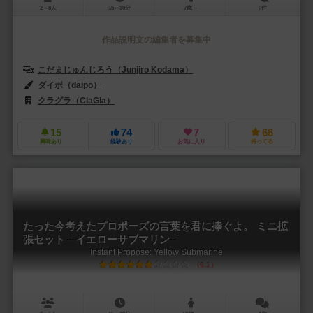
2～8人
15～30分
7歳～
0件
作品説明文の編集者を募集中
こだまじゅんじろう（Junjiro Kodama）
ダイポ（daipo）
クラグラ（ClaGla）
15
74
7
66
興味あり
経験あり
お気に入り
持ってる
たった今考えたプロポーズの言葉を君に捧ぐよ。 ミニ拡
張セット ─イエローサブマリン─
Instant Propose: Yellow Submarine
6.1