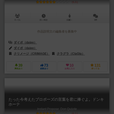
6.3
3～7人
15～35分
13歳～
3件
作品説明文の編集者を募集中
ダイポ（daipo）
ダイポ（daipo）
クリメージ（CRIMAGE）
クラグラ（ClaGla）
39
73
10
131
興味あり
経験あり
お気に入り
持ってる
たった今考えたプロポーズの言葉を君に捧ぐよ。ドンキ
ホーテ
Instant Propose: Don Quijote
6.1