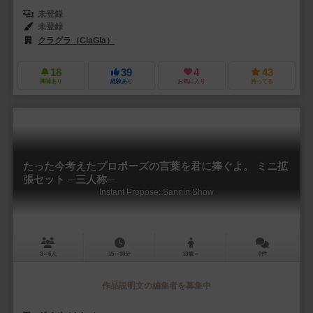
未登録
未登録
クラグラ（ClaGla）
18
39
4
43
興味あり
経験あり
お気に入り
持ってる
たった今考えたプロポーズの言葉を君に捧ぐよ。 ミニ拡
張セット ─三人称─
Instant Propose: Sannin Show
3～6人
15～30分
13歳～
0件
作品説明文の編集者を募集中