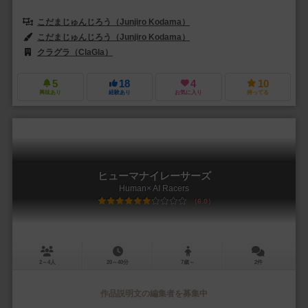
こだまじゅんじろう（Junjiro Kodama）
こだまじゅんじろう（Junjiro Kodama）
クラグラ（ClaGla）
5
18
4
10
興味あり
経験あり
お気に入り
持ってる
ヒューマナイレーサーズ
Human× AI Racers
6.0
2～4人
20～40分
7歳～
2件
作品説明文の編集者を募集中