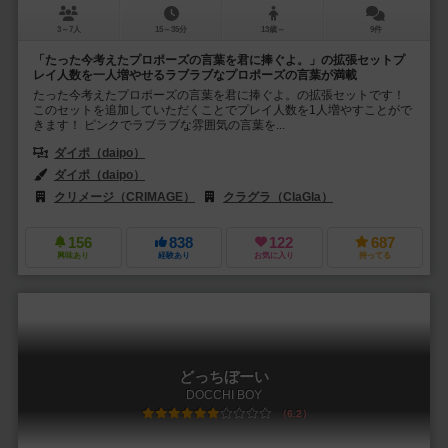
3～7人
15～35分
13歳～
9件
「たった今考えたプロポーズの言葉を君に捧ぐよ。」の拡張セットプ
レイ人数を一人増やせるラブラブなプロポーズの言葉が満載
たった今考えたプロポーズの言葉を君に捧ぐよ。の拡張セットです！
このセットを追加していただくことでプレイ人数を1人増やすことがで
きます！ ピンクでラブラブな雰囲気の言葉を...
ダイポ（daipo）
ダイポ（daipo）
クリメージ（CRIMAGE）
クラグラ（ClaGla）
156
838
122
687
興味あり
経験あり
お気に入り
持ってる
どっちぼーい
DOCCHI BOY
6.2