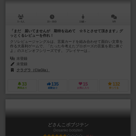
3～6人
15～30分
13歳～
5件
「まだ 届いてませんが 期待を込めて ☆５とさせて頂きます」グ
ッとくるレビューを作れ！
クソレビュージャングルは、言葉カードを組み合わせて面白い文章を
作る大喜利ゲームで、「たった今考えたプロポーズの言葉を君に捧ぐ
よ」のスピンオフシリーズです。 プレイヤーは...
未登録
未登録
クラグラ（ClaGla）
33
135
15
132
興味あり
経験あり
お気に入り
持ってる
どさんこボブジテン
Dosanko bobjiten
6.0