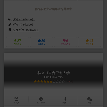
作品説明文の編集者を募集中
ダイポ（daipo）
ダイポ（daipo）
クラグラ（ClaGla）
27
39
6
47
興味あり
経験あり
お気に入り
持ってる
私立ゴロ合ワセ大学
Pun University
6.0
3～6人
30～60分
10歳～
0件