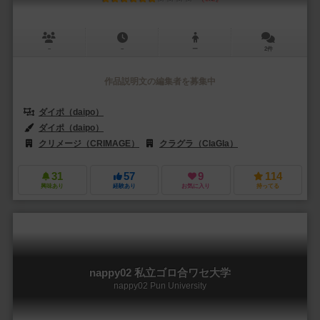
－
－
ー
2件
作品説明文の編集者を募集中
ダイポ（daipo）
ダイポ（daipo）
クリメージ（CRIMAGE）
クラグラ（ClaGla）
31
57
9
114
興味あり
経験あり
お気に入り
持ってる
nappy02 私立ゴロ合ワセ大学
nappy02 Pun University