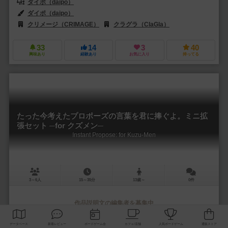
ダイポ（daipo）
ダイポ（daipo）
クリメージ（CRIMAGE）
クラグラ（ClaGla）
33
14
3
40
興味あり
経験あり
お気に入り
持ってる
たった今考えたプロポーズの言葉を君に捧ぐよ。ミニ拡
張セット ─for クズメン─
Instant Propose: for Kuzu-Men
3～6人
15～35分
13歳～
0件
作品説明文の編集者を募集中
ダイポ（daipo）