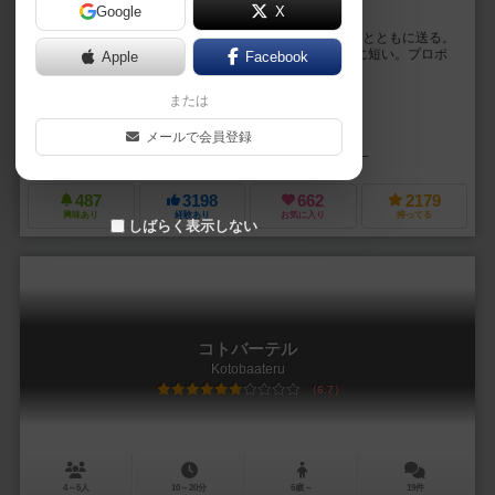
Google
X
即興プロポーズで盛り上がれ!
1人に対して他の全員でプロポーズの言葉を考え、指輪とともに送る。
しかし、使える言葉は限られており考える時間も非常に短い。プロポ
Apple
Facebook
ーズをまともに考えれない状況で、相手にグッとく...
または
ダイポ（daipo）
ダイポ（daipo）
メールで会員登録
クリメージ（CRIMAGE）
クラグラ（ClaGla）
487
3198
662
2179
興味あり
経験あり
お気に入り
持ってる
しばらく表示しない
コトバーテル
Kotobaateru
6.7
4～6人
10～20分
6歳～
19件