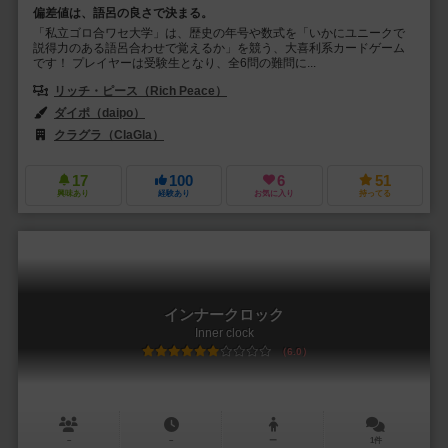
偏差値は、語呂の良さで決まる。
「私立ゴロ合ワセ大学」は、歴史の年号や数式を「いかにユニークで
説得力のある語呂合わせで覚えるか」を競う、大喜利系カードゲーム
です！ プレイヤーは受験生となり、全6問の難問に...
リッチ・ピース（Rich Peace）
ダイポ（daipo）
クラグラ（ClaGla）
17
100
6
51
興味あり
経験あり
お気に入り
持ってる
インナークロック
Inner clock
6.0
－
－
ー
1件