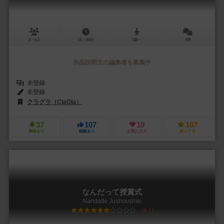
2～4人
15～20分
7歳～
4件
作品説明文の編集者を募集中
未登録
未登録
クラグラ（ClaGla）
37
107
19
107
興味あり
経験あり
お気に入り
持ってる
なんだって授賞式
Nandatte Jushoushiki
6.1