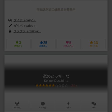
作品説明文の編集者を募集中
ダイポ（daipo）
ダイポ（daipo）
クラグラ（ClaGla）
3
25
5
13
興味あり
経験あり
お気に入り
持ってる
恋のどっちーな
Koi noi Docchi-na
6.1
2～10人
5～30分
13歳～
0件