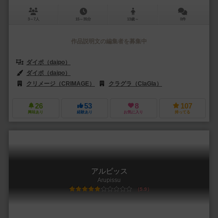
3～7人
15～35分
13歳～
0件
作品説明文の編集者を募集中
ダイポ（daipo）
ダイポ（daipo）
クリメージ（CRIMAGE）
クラグラ（ClaGla）
26
53
8
107
興味あり
経験あり
お気に入り
持ってる
アルピッス
Arupissu
5.9