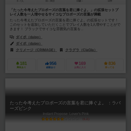
3～7人
15～35分
13歳～
12件
「たった今考えたプロポーズの言葉を君に捧ぐよ。」の拡張セットプ
レイ人数を一人増やせるサイコなプロポーズの言葉が満載
たった今考えたプロポーズの言葉を君に捧ぐよ。の拡張セットです！
このセットを追加していただくことでプレイ人数を1人増やすことがで
きます！ ブラックでサイコな雰囲気の言葉を...
ダイポ（daipo）
ダイポ（daipo）
クリメージ（CRIMAGE）
クラグラ（ClaGla）
181
956
169
836
興味あり
経験あり
お気に入り
持ってる
たった今考えたプロポーズの言葉を君に捧ぐよ。 ：ラバ
ーズピンク
Instant Propose: Lover's Pink
6.2