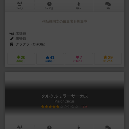
2～4人
5～15分
7歳～
5件
作品説明文の編集者を募集中
未登録
未登録
クラグラ（ClaGla）
20
41
7
29
興味あり
経験あり
お気に入り
持ってる
クルクルミラーサーカス
Mirror Circus
5.9