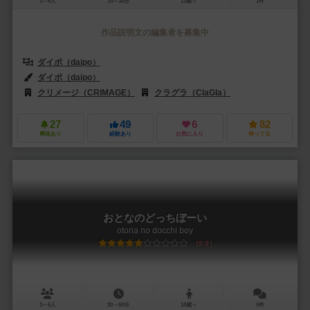
3～6人
15～30分
13歳～
1件
作品説明文の編集者を募集中
ダイポ（daipo）
ダイポ（daipo）
クリメージ（CRIMAGE）
クラグラ（ClaGla）
27
49
6
82
興味あり
経験あり
お気に入り
持ってる
おとなのどっちぼーい
otona no docchi boy
5.9
3～6人
30～60分
18歳～
0件