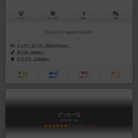
3～5人
40～60分
10歳～
0件
作品説明文の編集者を募集中
リッチ・ピース（Rich Peace）
ダイポ（daipo）
クラグラ（ClaGla）
13
47
9
21
興味あり
経験あり
お気に入り
持ってる
どっちーな
Docchi-na
6.2