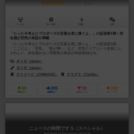
6.2
3～7人
15～35分
13歳～
3件
「たった今考えたプロポーズの言葉を君に捧ぐよ。」の拡張第3弾！存
在感が空気の単語が満載
「たった今考えたプロポーズの言葉を君に捧ぐよ。」の拡張第3弾。
「ここだよ」「空気」「影が薄い」など、空気クリアという名前にふ
さわしい、存在感がない雰囲気の単語が80語収録され...
ダイポ（daipo）
ダイポ（daipo）
クリメージ（CRIMAGE）
クラグラ（ClaGla）
65
205
39
242
興味あり
経験あり
お気に入り
持ってる
ニュースの時間です S（スペシャル）
It is time of the news: special