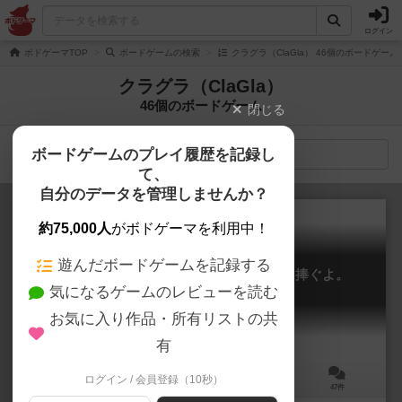
ログイン
ボドゲーマTOP
ボードゲームの検索
クラグラ（ClaGla） 46個のボードゲーム
クラグラ（ClaGla）
46個のボードゲーム
閉じる
ボードゲームのプレイ履歴を記録し
検索メニュー
て、
自分のデータを管理しませんか？
約75,000人
がボドゲーマを利用中！
遊んだボードゲームを記録する
たった今考えたプロポーズの言葉を君に捧ぐよ。
気になるゲームのレビューを読む
Instant Propose
6.1
お気に入り作品・所有リストの共
有
ログイン / 会員登録（10秒）
3～6人
15～30分
13歳～
47件