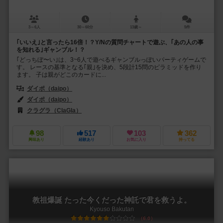
3～6人
30～60分
13歳～
5件
｢いいえ｣と言ったら16倍！？Y/Nの質問チャートで遊ぶ、｢あの人の事
を知れる｣ギャンブル！？
｢どっちぼ〜い｣は、3~6人で遊べるギャンブルっぽいパーティゲームで
す。 レースの基準となる｢親｣を決め、5段計15問のピラミッドを作り
ます。 子は親がどこのカードに...
ダイポ（daipo）
ダイポ（daipo）
クラグラ（ClaGla）
98
517
103
362
興味あり
経験あり
お気に入り
持ってる
教祖爆誕 たった今くだった神託で君を救うよ。
Kyouso Bakutan
6.0