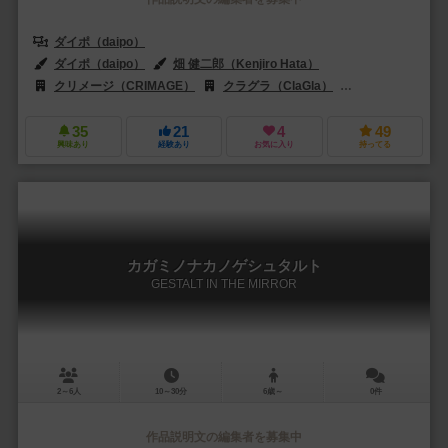
ダイポ（daipo）
ダイポ（daipo）
畑 健二郎（Kenjiro Hata）
クリメージ（CRIMAGE）
クラグラ（ClaGla）
小学館（Shoga
35
21
4
49
興味あり
経験あり
お気に入り
持ってる
カガミノナカノゲシュタルト
GESTALT IN THE MIRROR
2～6人
10～30分
6歳～
0件
作品説明文の編集者を募集中