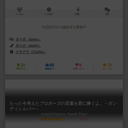
2～10人
5～30分
13歳～
2件
作品説明文の編集者を募集中
ダイポ（daipo）
ダイポ（daipo）
クラグラ（ClaGla）
20
80
9
79
興味あり
経験あり
お気に入り
持ってる
たった今考えたプロポーズの言葉を君に捧ぐよ。 ─ダン
ディシルバー─
Instant Propose: Dandy Silver
6.3