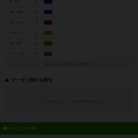
0
運・確率
0
戦略・判断力
0
交渉・立ち回り
0
心理戦・ブラフ
0
攻防・戦闘
0
アート・外見
似たプレイ感のゲームを探す→
データに関する報告
ログインするとフォームが表示されます
レビュー 0件