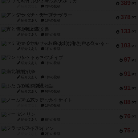
リワイルド：サウスアメリカ
389
PT
紹介文なし
2件の投稿
アンダー・ザ・テーブラー
378
PT
紹介文あり
1件の投稿
宵と暁の呪文書
133
PT
紹介文あり
8件の投稿
セミファイナル ～お前はまだ生きている～
103
PT
紹介文あり
1件の投稿
ワン・トゥ・ファイブ
97
PT
紹介文あり
1件の投稿
南北戦争
91
PT
紹介文あり
1件の投稿
ふたつの城の物語
91
PT
紹介文あり
6件の投稿
ノームズ・アット・ナイト
88
PT
紹介文なし
1件の投稿
マーリン
76
PT
紹介文あり
6件の投稿
フラットアイアン
75
PT
紹介文なし
2件の投稿