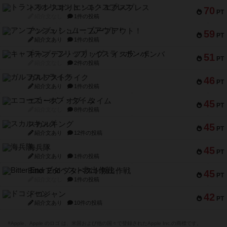
トランスオリエント・エクスプレス
70
PT
紹介文なし
1件の投稿
アンブッシュ！：ムーブアウト！
59
PT
紹介文あり
1件の投稿
キャプテン・フリップ：イスラ・ボンバ
51
PT
紹介文なし
2件の投稿
ガルフストライク
46
PT
紹介文あり
1件の投稿
エコーズ・オブ・タイム
45
PT
紹介文なし
8件の投稿
スカルキング
45
PT
紹介文あり
12件の投稿
海兵隊
45
PT
紹介文あり
1件の投稿
Bitter End ブタペスト救出作戦
45
PT
紹介文なし
1件の投稿
ドコジャン
42
PT
紹介文あり
10件の投稿
※Apple、Apple のロゴ は、米国および他の国々で登録されたApple Inc.の商標です。