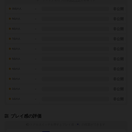
-
非公開
10点の人
-
非公開
9点の人
-
非公開
8点の人
-
非公開
7点の人
-
非公開
6点の人
-
非公開
5点の人
-
非公開
4点の人
-
非公開
3点の人
-
非公開
2点の人
-
非公開
1点の人
プレイ感の評価
トグルスイッチを押すとプレイ感（
※
）の投票ができます