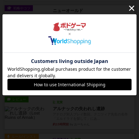
戦略やコツ
ニューオールド
ゲーム終了時に、「オールドカードとニューカー
ドのどちらもある」 状態に...
約11時間前
by オグランド（Oguland）
レビュー
ニューオールド
ボードゲームを1,000個以上持っているユーザー視
点で良かった点と悪か...
約11時間前
by オグランド（Oguland）
レビュー
デクリプト
プレイ感がしっかりしてるから、超ボードゲーム
やったなって感じ。パーティ...
約13時間前
by ヒロ(新！ボードゲーム家族)
レビュー
充実
アルナックの失われし遺跡
アナログ対人プレイ数回。クニツィア先生の名作
「エルドラドを探して」にあ...
約15時間前
by おーちゃん
ルール/インスト