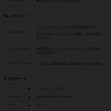
戦闘/バトル（Fighting / Battle）
ゲームの基本目的
メカニクス
ハンドマネージメント（Hand Management）
得点や資源等の獲得ルール
デッキビルディング（デッキ構築）（Deck / Pool
Building）
場札の獲得（ドラフト / リミテッド）（Limited /
プレイヤーの干渉/影響アク
ション
Card Drafting）
プレイヤー別固有能力（Variable Player Powers）
その他のメカニクスや仕組み
作品データ
ペルガメムノン：戦前
タイトル
Pergamemnon: Antebellum
原題・英題表記
2人～7人
参加人数