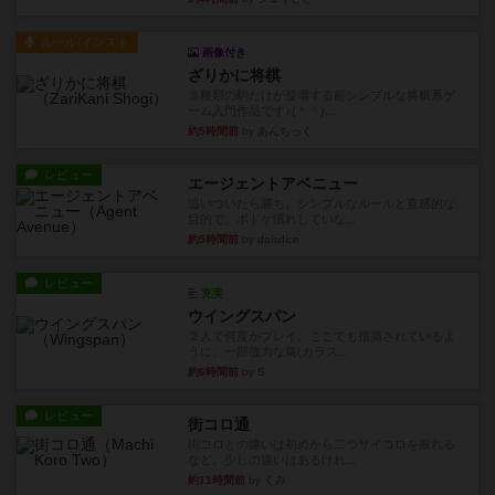
ルール/インスト
画像付き
ざりかに将棋
３種類の駒だけが登場する超シンプルな将棋系ゲ
ーム入門作品です♪(＾＾)...
約5時間前
by あんちっく
レビュー
エージェントアベニュー
追いついたら勝ち。シンプルなルールと直感的な
目的で、ボドゲ慣れしていな...
約5時間前
by daisdice
レビュー
充実
ウイングスパン
２人で何度かプレイ。ここでも指摘されているよ
うに、一部強力な鳥(カラス...
約6時間前
by S
レビュー
街コロ通
街コロとの違いは初めから二つサイコロを振れる
など、少しの違いはあるけれ...
約11時間前
by くみ