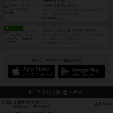
画像付き
充実
マーケットフレッシュ
目的あなたの店先に農産物の木箱を戦略的に積み
重ねて在庫を最大化し、競合...
約19時間前
by jurong
レビュー
メメントオンラインタクティクス
どんどん物量が増えて大変になっていく押し付け
合いが楽しいゲーム盛り上が...
約19時間前
by nekomanma222
ボドゲーマのアプリ版はこちら
アクセス数 急上昇中
無限まちがいさがし
574
PT
紹介文あり
2件の投稿