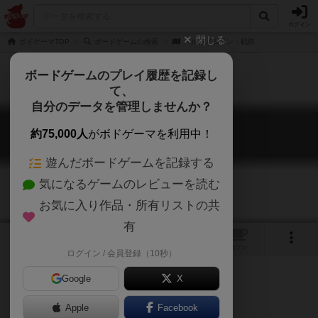
ログイン
閉じる
ボドゲーマTOP
ボードゲームの検索
ペルガメムノン：戦前
ボードゲームのプレイ履歴を記録し
て、
自分のデータを管理しませんか？
ペルガメムノン：戦前
約75,000人
がボドゲーマを利用中！
Pergamemnon: Antebellum
遊んだボードゲームを記録する
気になるゲームのレビューを読む
お気に入り作品・所有リストの共
有
1
トップ
画像
動画
レビュー
カフェ
ログイン / 会員登録（10秒）
Google
X
ペルガメムノンの拡張セットです。
Apple
Facebook