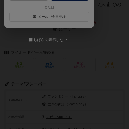
ゲルマン人とマケドニア人が追加され、7人までの
または
プレイが可能となっています。
メールで会員登録
上記文章の執筆にご協力くださった方
だーつー
しばらく表示しない
マイボードゲーム登録者
3
3
2
6
興味あり
経験あり
お気に入り
持ってる
テーマ/フレーバー
ファンタジー（Fantasy）
世界観/基本テーマ
世界の神話（Mythology）
古代（Ancient）
舞台の時代背景