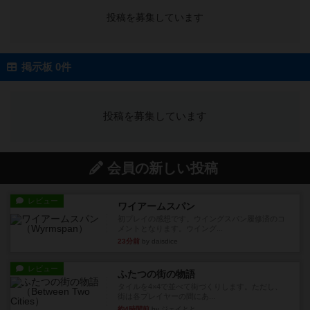
投稿を募集しています
掲示板 0件
投稿を募集しています
会員の新しい投稿
レビュー
ワイアームスパン
初プレイの感想です。ウイングスパン履修済のコ
メントとなります。ウイング...
23分前
by daisdice
レビュー
ふたつの街の物語
タイルを4×4で並べて街づくりします。ただし、
街は各プレイヤーの間にあ...
約4時間前
by ジェイとと