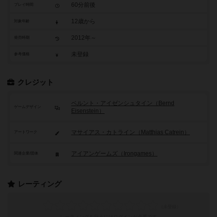
60分前後
プレイ時間
12歳から
対象年齢
2012年～
発売時期
未登録
参考価格
クレジット
ベルント・アイゼンシュタイン（Bernd
ゲームデザイン
Eisenstein）
マサイアス・カトライン（Matthias Catrein）
アートワーク
アイアンゲームズ（Irongames）
関連企業/団体
レーティング
レーティングを行うには
ログイン
が必要です