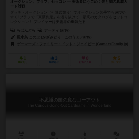
オークション、ブラフ、セッコレ ― 美術界にうごめく光と闇の真贋カ
ード対戦
ダッチ・オークション（引算式競り）でオークション苦手でも遊びや
すく! ブラフで「真贋判定」を潜り抜けて、最高のカタログをセットコ
レクション！ プレイヤーは美術界の重鎮たる...
らぱんどら
アーティ (arty)
風水鳥 このヱ (かざみどり このうぇ／arty)
ゲーマーズ・ファミリー・ドット・ジェイピー (GamersFamily.jp)
1
3
0
5
興味あり
経験あり
お気に入り
持ってる
不思議の国の変なゴーアウト
The Curious Going-Out Cardgame in Wonderland
2～5人
20分前後
11歳～
1件