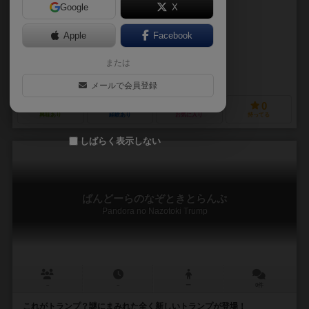
Google
X
作品説明文の編集者を募集中
Apple
Facebook
未登録
未登録
または
フルハウスゲームズ（FULL HOUSE GAMES）
メールで会員登録
0
1
0
0
興味あり
経験あり
お気に入り
持ってる
しばらく表示しない
ぱんどーらのなぞときとらんぷ
Pandora no Nazotoki Trump
－
－
ー
0件
これがトランプ？謎にまみれた全く新しいトランプが登場！