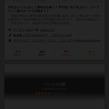
手札をたくさん出して勝利点を稼ぐ？ 手札使い切り早上がり（ゴーア
ウト）順のボーナス目指す？？
・7枚の手札から数字の組み合わせを場に提示。出した札はすべて自分
の得点札！ 山札や場札から手札補充できるけど？ ・前の人の提示より
「大きなセット」を提示できれば手札を出せる...
アーティ (arty)
らぱんどら
風水鳥 このヱ (かざみどり このうぇ／arty)
ゲーマーズ・ファミリー・ドット・ジェイピー (GamersFamily.jp)
2
6
0
2
興味あり
経験あり
お気に入り
持ってる
パンドラの猫
Pandora no Neko
5.9