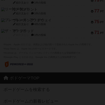
PT
紹介文あり
1件の投稿
リー対グラント
77
PT
紹介文あり
1件の投稿
ブレーキング・アウェイ
75
PT
紹介文あり
4件の投稿
ザ・フラッド
71
PT
紹介文なし
1件の投稿
※Apple、Apple のロゴ は、米国および他の国々で登録されたApple Inc.の商標です。
※App Store は、Apple Inc.のサービスマークです。
※Android は、グーグル インコーポレイテッドの商標または登録商標です。
※Google Play とそのロゴは、Google Inc.の商標または登録商標です。
ボドゲーマTOP
ボードゲームを検索する
ボードゲームの新着レビュー