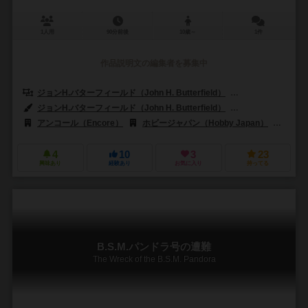
1人用
90分前後
10歳～
1件
作品説明文の編集者を募集中
ジョンH.バターフィールド（John H. Butterfield）
エドワードJ.ウッズ
ジョンH.バターフィールド（John H. Butterfield）
ジャージー・クルザッ
アンコール（Encore）
ホビージャパン（Hobby Japan）
SPI (
4
10
3
23
興味あり
経験あり
お気に入り
持ってる
B.S.M.パンドラ号の遭難
The Wreck of the B.S.M. Pandora