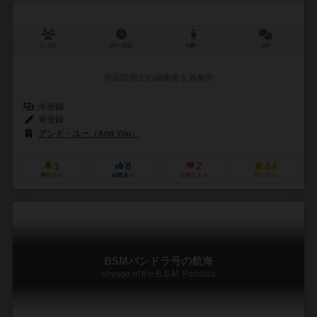
2～4人
10～20分
6歳～
0件
作品説明文の編集者を募集中
未登録
未登録
アンド・ユー（And You）
1
8
2
14
興味あり
経験あり
お気に入り
持ってる
BSMパンドラ号の航海
Voyage of the B.S.M. Pandora