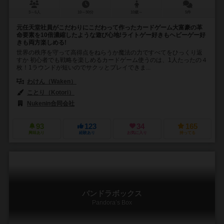
3～6人
10～30分
10歳～
5件
元任天堂社員がこだわりにこだわって作ったカードゲーム大富豪の革
命要素を10倍濃縮したような遊び心地!ライトゲー好きもヘビーゲー好
きも両方楽しめる!
世界の秩序を守って高得点をねらうか魔法の力ですべてをひっくり返
すか 初心者でも戦略を楽しめるカードゲーム使うのは、1人たったの４
枚！1ラウンドが短いのでサクッとプレイできま...
わけん（Waken）
ことり（Kotori）
Nukenin合同会社
93
123
34
165
興味あり
経験あり
お気に入り
持ってる
パンドラボックス
Pandora’s Box