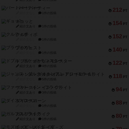
バー！パーティー
212
PT
紹介文なし
1件の投稿
ギョッと
154
PT
紹介文あり
1件の投稿
クルティボ
152
PT
紹介文なし
1件の投稿
ブラヴェスト
140
PT
紹介文なし
1件の投稿
ドブル：ポケットモンスター
122
PT
紹介文あり
4件の投稿
ジャンヌ・ダルク-オルレアン ドロー＆ライト
118
PT
紹介文なし
5件の投稿
ファースト・イン・フライト
94
PT
紹介文あり
3件の投稿
ダイススローン
88
PT
紹介文なし
1件の投稿
ガルフストライク
80
PT
紹介文あり
1件の投稿
モズビ－ズ・レイダ－ズ
79