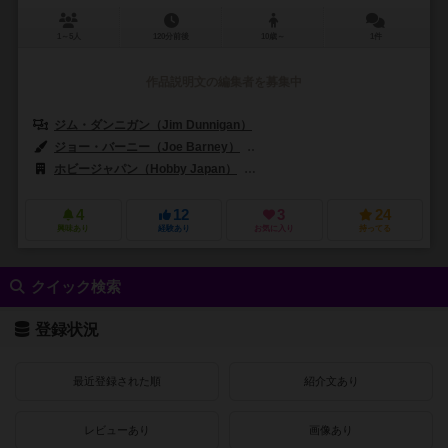
1～5人
120分前後
10歳～
1件
作品説明文の編集者を募集中
ジム・ダンニガン（Jim Dunnigan）
ジョー・バーニー（Joe Barney）
レッドモンド・シモンセン（Redmon
ホビージャパン（Hobby Japan）
SPI (Simulations Publications, In
4
12
3
24
興味あり
経験あり
お気に入り
持ってる
クイック検索
登録状況
最近登録された順
紹介文あり
レビューあり
画像あり