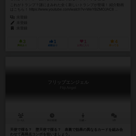
これがトランプ？謎にまみれた全く新しいトランプが登場！ 紹介動画
はこちら！ https://www.youtube.com/watch?v=WeYBZMOJAC8 ...
未登録
未登録
未登録
3
1
1
4
興味あり
経験あり
お気に入り
持ってる
フリップエンジェル
Flip Angel
1～4人
30分前後
11歳～
1件
天使で採る？ 堕天使で採る？ 表裏で効果の異なるカードを組み合
わせて高得点コンボを狙いましょう。