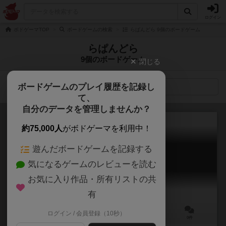
ログイン
ボドゲーマTOP
ボードゲームの検索
らぱんどら 9個のボードゲーム
らぱんどら
9個のボードゲーム
閉じる
ボードゲームのプレイ履歴を記録し
検索メニュー
て、
自分のデータを管理しませんか？
約75,000人
がボドゲーマを利用中！
遊んだボードゲームを記録する
ぱんどらねこ
気になるゲームのレビューを読む
Pandora Neko
お気に入り作品・所有リストの共
有
ログイン / 会員登録（10秒）
2～4人
10分前後
6歳～
0件