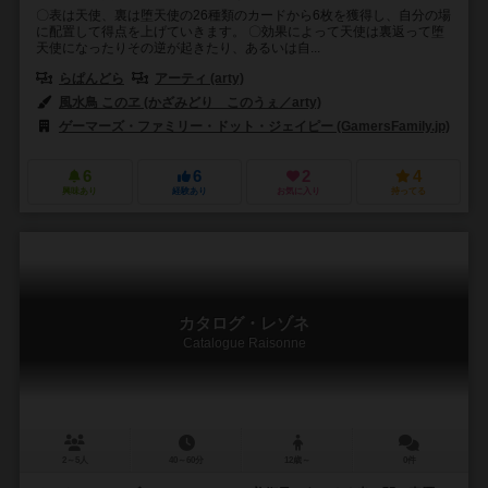
〇表は天使、裏は堕天使の26種類のカードから6枚を獲得し、自分の場
に配置して得点を上げていきます。 〇効果によって天使は裏返って堕
天使になったりその逆が起きたり、あるいは自...
らぱんどら
アーティ (arty)
風水鳥 このヱ (かざみどり このうぇ／arty)
ゲーマーズ・ファミリー・ドット・ジェイピー (GamersFamily.jp)
6
6
2
4
興味あり
経験あり
お気に入り
持ってる
カタログ・レゾネ
Catalogue Raisonne
2～5人
40～60分
12歳～
0件