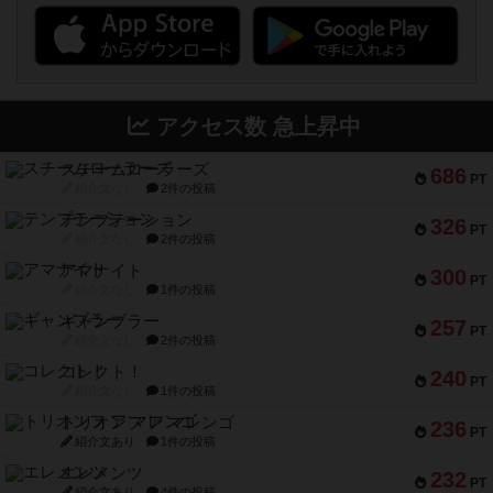
アクセス数 急上昇中
スチームローラーズ
686
PT
紹介文なし
2件の投稿
テンプテーション
326
PT
紹介文なし
2件の投稿
アマナイト
300
PT
紹介文なし
1件の投稿
ギャンブラー
257
PT
紹介文なし
2件の投稿
コレクト！
240
PT
紹介文なし
1件の投稿
トリオンフ ア マレンゴ
236
PT
紹介文あり
1件の投稿
エレメンツ
232
PT
紹介文あり
4件の投稿