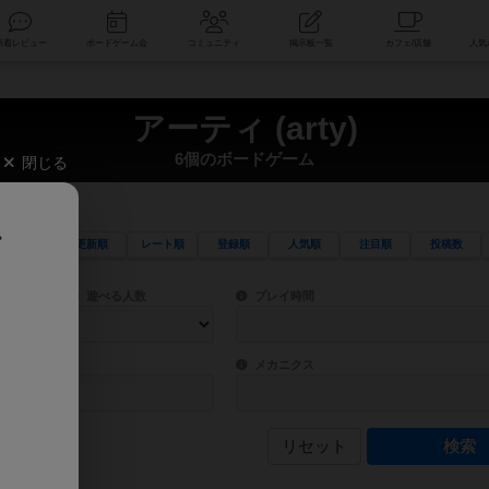
索
新着レビュー
ボードゲーム会
コミュニティ
掲示板一覧
アーティ (arty)
6個のボードゲーム
閉じる
、
更新順
レート順
登録順
人気順
注目順
投稿数
ワード検索ができます。
検索できます。
プレイ対象人数に含まれるボードゲームを指定します。
目安となる所要時間を指定することができ
遊べる人数
プレイ時間
物などモチーフ・ストーリーを指定することができます。直感的にゲームシステムを理解
ゲーム性を構成するコアシステムです。主
バー
メカニクス
リセット