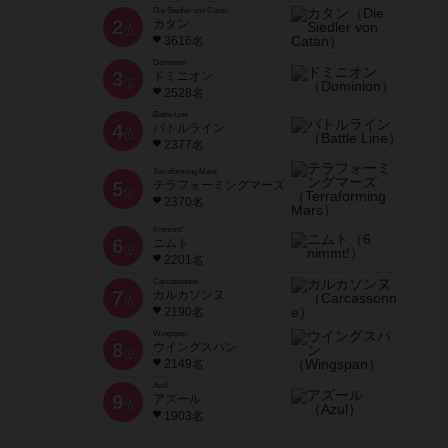
Die Siedler von Catan
2
カタン
位
3616名
Dominion
3
ドミニオン
位
2528名
Battle Line
4
バトルライン
位
2377名
Terraforming Mars
5
テラフォーミングマーズ
位
2370名
6 nimmt!
6
ニムト
位
2201名
Carcassonne
7
カルカソンヌ
位
2190名
Wingspan
8
ウイングスパン
位
2149名
Azul
9
アズール
位
1903名