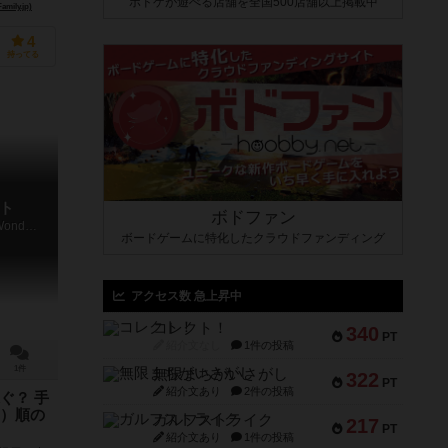
ボドゲが遊べる店舗を全国500店舗以上掲載中
ly.jp)
4
持ってる
ト
ボドファン
The Curious Going-Out Cardgame in Wonderland
ボードゲームに特化したクラウドファンディング
アクセス数 急上昇中
コレクト！
340
PT
紹介文なし
1件の投稿
1件
無限まちがいさがし
322
PT
紹介文あり
2件の投稿
ぐ？ 手
）順の
ガルフストライク
217
PT
紹介文あり
1件の投稿