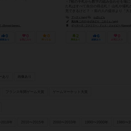
・7枚の手札から数字の組み合わせを場に
た札はすべて自分の得点札！ 山札や場札
充できるけど？ ・前の人の提示より「大
ト」を提示できれば手札を出せる...
アーティ (arty)
らぱんどら
風水鳥 このヱ (かざみどり このうぇ／arty)
onsai Games）
ゲーマーズ・ファミリー・ドット・ジェイピー (GamersFami
0
0
0
2
6
0
経験あり
お気に入り
持ってる
興味あり
経験あり
お気に入り
ーあり
画像あり
フランス年間ゲーム大賞
ゲームマーケット大賞
〜2018年
2010〜2015年
2000〜2010年
1990〜2000年
1980〜1