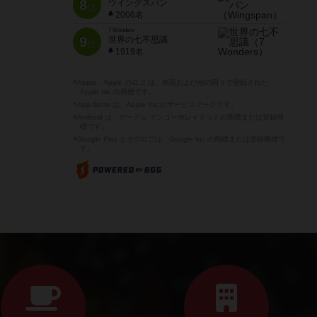
8
ウイングスパン
位
2006名
7 Wonders
9
世界の七不思議
位
1919名
※Apple、Apple のロゴ は、米国および他の国々で登録された
Apple Inc.の商標です。
※App Store は、Apple Inc.のサービスマークです。
※Android は、グーグル インコーポレイテッドの商標または登録商
標です。
※Google Play とそのロゴは、Google Inc.の商標または登録商標で
す。