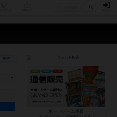
ログイン
カフェ/店舗
人気ボードゲーム
通販ストア
発売年
ます。マニュアルを読む時間や参加者へのルール説明時間は含まれていないため、初めて遊
できるよう、中世ファンタジー・クッキング・海賊同士の対決など、ゲームコンセプトを絞
にボードゲームに慣れている方向けの絞込機能です。例えば「ダイスロール」はランダム値
ボードゲーム通販
オンラインストアで7,500商品を販売中