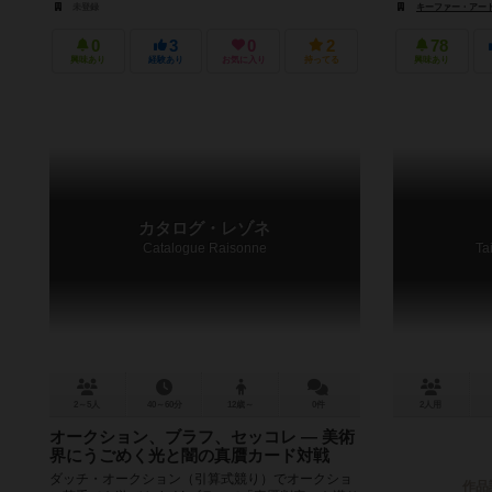
未登録
キーファー・アート・イン
0
3
0
2
78
興味あり
経験あり
お気に入り
持ってる
興味あり
カタログ・レゾネ
Catalogue Raisonne
Ta
2～5人
40～60分
12歳～
0件
2人用
オークション、ブラフ、セッコレ ― 美術
界にうごめく光と闇の真贋カード対戦
ダッチ・オークション（引算式競り）でオークショ
作品