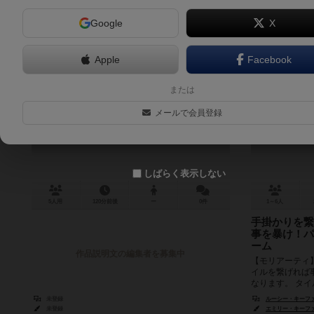
Google
X
Apple
Facebook
J・モリアーティの暗躍
シャーロッ
または
J Moriarty no Anyaku
ティの罠
メールで会員登録
Sherlock
しばらく表示しない
5人用
120分前後
ー
0件
1～6人
手掛かりを繋
事を暴け！パ
ーム
作品説明文の編集者を募集中
【モリアーティ】
イルを繋げれば
なります。 タ
であれば （隣接元.
未登録
ルーシー・キーファー（
未登録
エミリー・キーファー（