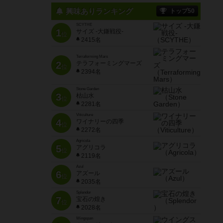
興味ありランキング
トップ50
SCYTHE
1
サイズ -大鎌戦役-
位
2415名
Terraforming Mars
2
テラフォーミングマーズ
位
2394名
Stone Garden
3
枯山水
位
2281名
Viticulture
4
ワイナリーの四季
位
2272名
Agricola
5
アグリコラ
位
2119名
Azul
6
アズール
位
2035名
Splendor
7
宝石の煌き
位
2028名
Wingspan