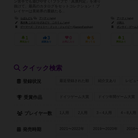
ン苦手でも遊びやすく! ブラフで「真贋判定」を潜り
抜けて、最高のカタログをセットコレクション！ プ
レイヤーは美術界の重鎮たる...
らぱんどら
アーティ (arty)
アーティ (arty)
風水鳥 このヱ (かざみどり このうぇ／arty)
小詩人
ゲーマーズ・ファミリー・ドット・ジェイピー (GamersFamily.jp)
ボンサイ・ゲームズ（B
1
3
0
5
1
興味あり
経験あり
お気に入り
持ってる
興味あり
クイック検索
最近登録された順
紹介文あり
レビュ
登録状況
ドイツゲーム大賞
ドイツ年間ゲーム大賞
受賞作品
1人用
2人用
3～4人用
4～8人用
プレイヤー数
2021〜2022年
2019〜2020年
2016
発売時期