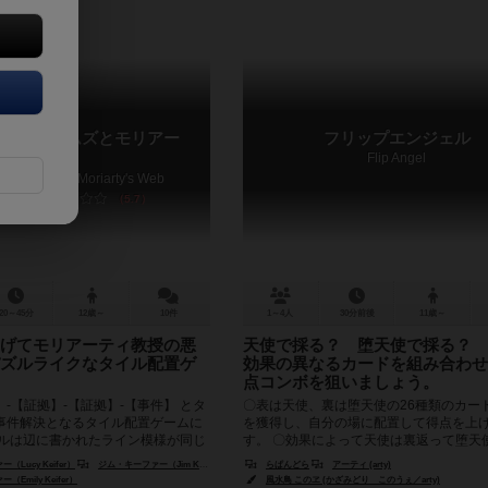
ク・ホームズとモリアー
フリップエンジェル
Flip Angel
 Holmes and Moriarty's Web
5.7
20～45分
12歳～
10件
1～4人
30分前後
11歳～
げてモリアーティ教授の悪
天使で採る？ 堕天使で採る？ 
ズルライクなタイル配置ゲ
効果の異なるカードを組み合わせ
点コンボを狙いましょう。
-【証拠】-【証拠】-【事件】 とタ
〇表は天使、裏は堕天使の26種類のカー
事件解決となるタイル配置ゲームに
を獲得し、自分の場に配置して得点を上
イルは辺に書かれたライン模様が同じ
す。 〇効果によって天使は裏返って堕天
..
りその逆が起きたり、あるいは自...
Lucy Keifer）
ジム・キーファー（Jim Keifer）
らぱんどら
アーティ (arty)
Emily Keifer）
風水鳥 このヱ (かざみどり このうぇ／arty)