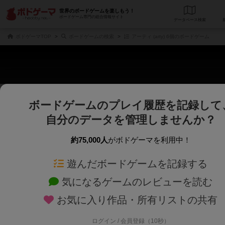
世界のボードゲームを楽しもう！
ボードゲーム専門の総合情報サイト
データベース
検
ボドゲーマTOP
ボードゲームの検索
アーティ (arty) 6個のボードゲーム
ボードゲームのプレイ履歴を記録して
さくさく表示
じっくり表示
自分のデータを管理しませんか？
商品名、商品説明文、デザイナー名、テーマ名、メカニクス名を対象にフリー
ゲームデザイナー名を指定して
フリーワード
ゲームデザイナー
約75,000人
がボドゲーマを利用中！
遊んだボードゲームを記録する
対象年齢を指定します。
世界観や登場人
対象年齢
テーマ/フレー
気になるゲームのレビューを読む
お気に入り作品・所有リストの共有
ログイン / 会員登録（10秒）