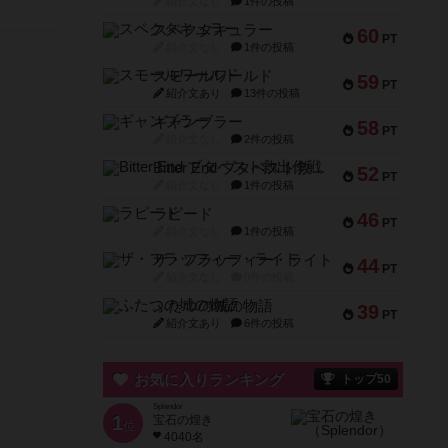
紹介文なし
1件の投稿
スペクタキュラー
60
PT
紹介文なし
1件の投稿
スモールワールド
59
PT
紹介文あり
13件の投稿
ギャンブラー
58
PT
紹介文なし
2件の投稿
Bitter End ブタペスト救出作戦
52
PT
紹介文なし
1件の投稿
ラピード
46
PT
紹介文なし
1件の投稿
ザ・フラッフィー・ライト
44
PT
紹介文なし
0件の投稿
ふたつの城の物語
39
PT
紹介文あり
6件の投稿
お気に入りランキング
トップ50
Splendor
1
宝石の煌き
位
4040名