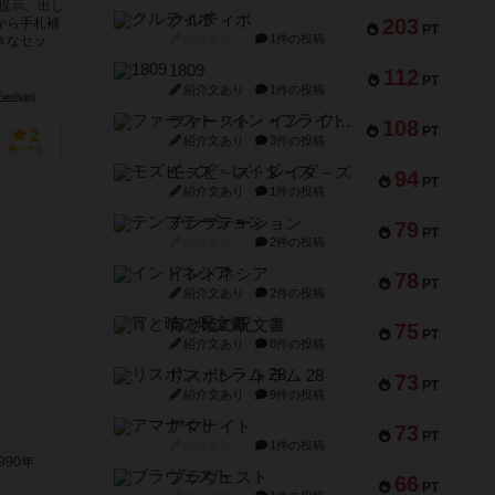
提示。出し
クルティボ
203
から手札補
PT
紹介文なし
1件の投稿
きなセッ
1809
112
PT
紹介文あり
1件の投稿
ly.jp)
ファースト・イン・フライト
108
PT
2
紹介文あり
3件の投稿
持ってる
モズビ－ズ・レイダ－ズ
94
PT
紹介文あり
1件の投稿
テンプテーション
79
PT
紹介文なし
2件の投稿
インドネシア
78
PT
紹介文あり
2件の投稿
宵と暁の呪文書
75
PT
紹介文あり
8件の投稿
リスボン・トラム 28
73
PT
紹介文あり
9件の投稿
アマナイト
73
PT
紹介文なし
1件の投稿
990年
ブラヴェスト
66
PT