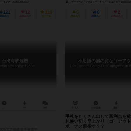
ク（Keifer Art Inc.）
ゲーマーズ・ファミリー・ドット・ジェイピー (GamersFami
121
12
119
6
6
2
経験あり
お気に入り
持ってる
興味あり
経験あり
お気に入り
台湾海峡危機
不思議の国の変なゴーアウ
iwan strait crisis1950s
－
ー
0件
2～5人
20分前後
11歳～
手札をたくさん出して勝利点を稼
札使い切り早上がり（ゴーアウト
ボーナス目指す？？
説明文の編集者を募集中