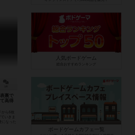
人気ボードゲーム
総合おすすめランキング
1件
表裏で
て高得
ドから6枚
げていきま
使になった
ボードゲームカフェ一覧