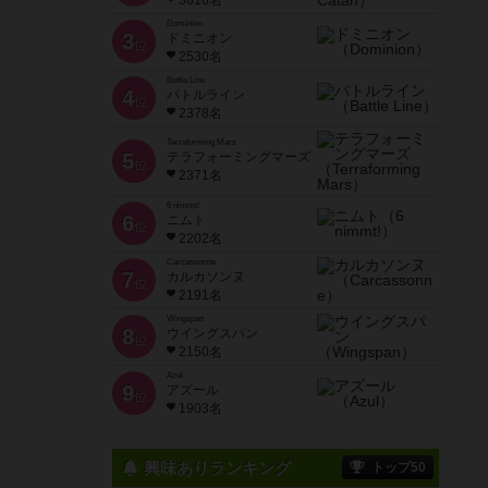
3616名
Dominion
3
ドミニオン
位
2530名
Battle Line
4
バトルライン
位
2378名
Terraforming Mars
5
テラフォーミングマーズ
位
2371名
6 nimmt!
6
ニムト
位
2202名
Carcassonne
7
カルカソンヌ
位
2191名
Wingspan
8
ウイングスパン
位
2150名
Azul
9
アズール
位
1903名
興味ありランキング
トップ50