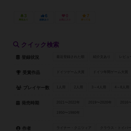
3
6
0
7
興味あり
経験あり
お気に入り
持ってる
クイック検索
最近登録された順
紹介文あり
レビュ
登録状況
ドイツゲーム大賞
ドイツ年間ゲーム大賞
受賞作品
1人用
2人用
3～4人用
4～8人用
プレイヤー数
2021〜2022年
2019〜2020年
2016
発売時期
1950〜1980年
ライナー・クニツィア
クラウス・トイバ
作者