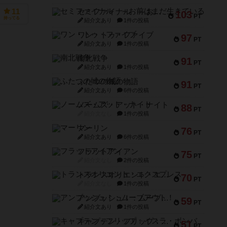
セミファイナル ～お前はまだ生きている～
11
103
PT
持ってる
紹介文あり
1件の投稿
ワン・トゥ・ファイブ
97
PT
紹介文あり
1件の投稿
南北戦争
91
PT
紹介文あり
1件の投稿
ふたつの城の物語
91
PT
紹介文あり
6件の投稿
ノームズ・アット・ナイト
88
PT
紹介文なし
1件の投稿
マーリン
76
PT
紹介文あり
6件の投稿
フラットアイアン
75
PT
紹介文なし
2件の投稿
トランスオリエント・エクスプレス
70
PT
紹介文なし
1件の投稿
アンブッシュ！：ムーブアウト！
59
PT
紹介文あり
1件の投稿
キャプテン・フリップ：イスラ・ボンバ
51
PT