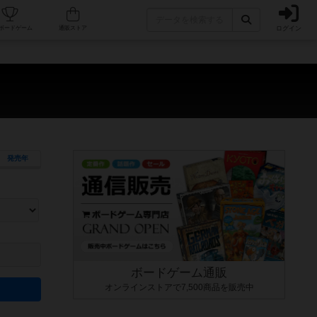
ログイン
カフェ/店舗
人気ボードゲーム
通販ストア
発売年
ます。マニュアルを読む時間や参加者へのルール説明時間は含まれていないため、初めて遊
できるよう、中世ファンタジー・クッキング・海賊同士の対決など、ゲームコンセプトを絞
にボードゲームに慣れている方向けの絞込機能です。例えば「ダイスロール」はランダム値
ボードゲーム通販
オンラインストアで7,500商品を販売中