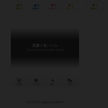
使」カードと「
ートチップを５
7
3
2
1
7
各プレイ...
興味あり
経験あり
お気に入り
持ってる
興味あり
図書十進バトル
Decimal Classification Battle
2人用
5～15分
8歳～
0件
作品説明文の編集者を募集中