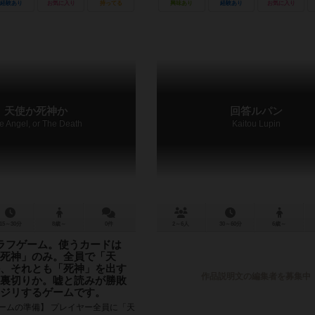
らの攻撃をかわしつつ、果たして無事に
経験あり
お気に入り
持ってる
興味あり
経験あり
お気に入り
のか？生か死か。 ...
天使か死神か
回答ルパン
e Angel, or The Death
Kaitou Lupin
15～30分
8歳～
0件
2～6人
30～60分
6歳～
ラフゲーム。使うカードは
死神」のみ。全員で「天
、それとも「死神」を出す
作品説明文の編集者を募集中
裏切りか。嘘と読みが勝敗
ジリするゲームです。
ゲームの準備】 プレイヤー全員に「天