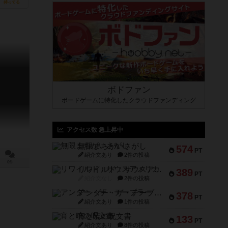
脱出できる
持ってる
ボドファン
ボードゲームに特化したクラウドファンディング
アクセス数 急上昇中
無限まちがいさがし
574
PT
紹介文あり
2件の投稿
0件
リワイルド：サウスアメリカ
389
PT
紹介文なし
2件の投稿
アンダー・ザ・テーブラー
378
PT
紹介文あり
1件の投稿
宵と暁の呪文書
133
PT
紹介文あり
8件の投稿