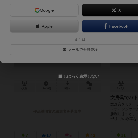
Google
X
Apple
Facebook
ちいさいことはいいことだ
または
Small Number
メールで会員登録
しばらく表示しない
4人用
15～30分
9歳～
0件
2～4人
文房具でバト
文房具をモチー
ッティングゲー
作品説明文の編集者を募集中
勝利しますが、
~5までの数字をコ
7
17
5
43
11