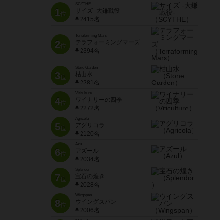
SCYTHE
1
サイズ -大鎌戦役-
位
2415名
Terraforming Mars
2
テラフォーミングマーズ
位
2394名
Stone Garden
3
枯山水
位
2281名
Viticulture
4
ワイナリーの四季
位
2272名
Agricola
5
アグリコラ
位
2120名
Azul
6
アズール
位
2034名
Splendor
7
宝石の煌き
位
2028名
Wingspan
8
ウイングスパン
位
2006名