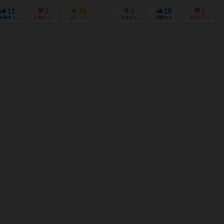
死神」カードを配ります。 また、ハ
個づつ配ります。 【ゲーム開始】
11
2
25
3
16
1
経験あり
お気に入り
持ってる
興味あり
経験あり
お気に入り