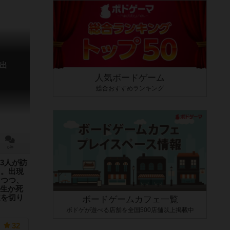
出
人気ボードゲーム
総合おすすめランキング
0件
3人が訪
”。出現
しつつ、
生か死
道を切り
ボードゲームカフェ一覧
ボドゲが遊べる店舗を全国500店舗以上掲載中
3人が訪れ
”金魚男”か
32