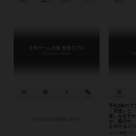
興味あり
経験あり
お気に入り
持ってる
興味あり
文学ゲーム全集 無情ダブル
Heartless double
Th
－
－
ー
0件
2～4人
手札2枚のブ
「天使」と「
使」を出すか
作品説明文の編集者を募集中
か。協力か、
を分けるジリ
ゲーム概要 【