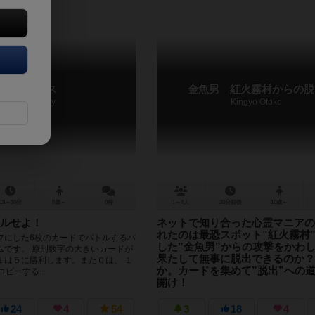
ブングス
金魚男 紅火霧村からの脱
Stationery
Kingyo Otoko
15～30分
8歳～
0件
1～4人
20分前後
10歳～
ルせよ！
ネットで知り合った心霊マニアの
れたのは最恐スポット”紅火霧村
フにした6枚のカードでバトルするバ
した”金魚男”からの攻撃をかわ
ムです。 原則数字の大きいカードが
果たして無事に脱出できるのか？
１は５に勝利します。また０は、 １
か。カードを集めて”脱出”への
ピーする...
開け！
インターネットで知り合った心霊マニアの
たのは最恐スポット”紅火霧村”。 出現した
24
4
54
3
18
4