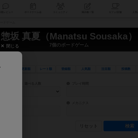
索
新着レビュー
ボードゲーム会
コミュニティ
掲示板一覧
のボードゲーム
惣坂 真夏（Manatsu Sousaka）
7個のボードゲーム
閉じる
、
更新順
レート順
登録順
人気順
注目順
投稿数
ワード検索ができます。
検索できます。
プレイ対象人数に含まれるボードゲームを指定します。
目安となる所要時間を指定することができ
遊べる人数
プレイ時間
物などモチーフ・ストーリーを指定することができます。直感的にゲームシステムを理解
ゲーム性を構成するコアシステムです。主
バー
メカニクス
リセット