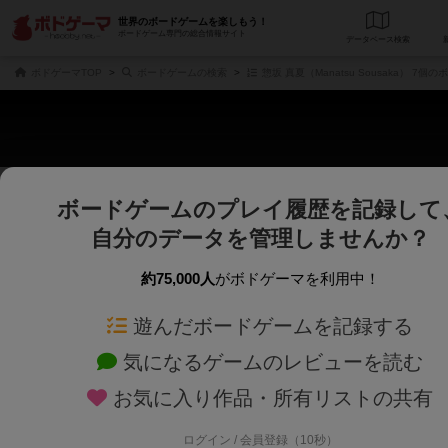
世界のボードゲームを楽しもう！
ボードゲーム専門の総合情報サイト
データベース
検
ボドゲーマTOP
ボードゲームの検索
惣坂 真夏（Manatsu Sousaka） 7個
ボードゲームのプレイ履歴を記録して
さくさく表示
じっくり表示
自分のデータを管理しませんか？
商品名、商品説明文、デザイナー名、テーマ名、メカニクス名を対象にフリー
ゲームデザイナー名を指定して
フリーワード
ゲームデザイナー
約75,000人
がボドゲーマを利用中！
遊んだボードゲームを記録する
対象年齢を指定します。
世界観や登場人
対象年齢
テーマ/フレー
気になるゲームのレビューを読む
お気に入り作品・所有リストの共有
ログイン / 会員登録（10秒）