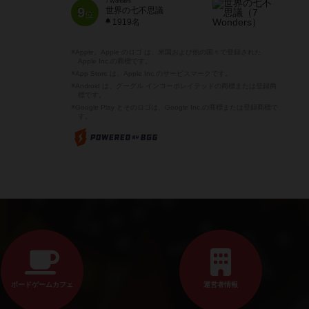
7 Wonders
9
世界の七不思議
位
1919名
※Apple、Apple のロゴ は、米国および他の国々で登録された
Apple Inc.の商標です。
※App Store は、Apple Inc.のサービスマークです。
※Android は、グーグル インコーポレイテッドの商標または登録商
標です。
※Google Play とそのロゴは、Google Inc.の商標または登録商標で
す。
ボードゲームカフェ
運営者情報