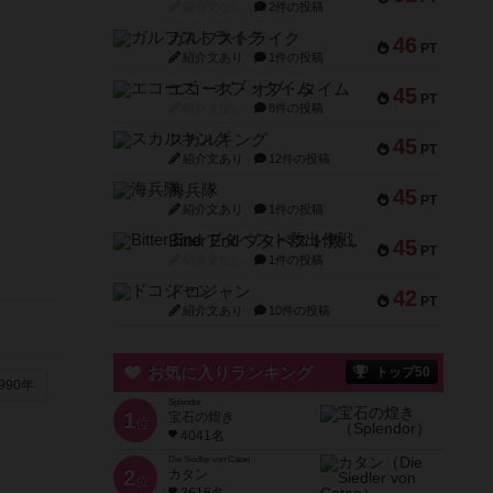
紹介文なし
2件の投稿
ガルフストライク
46
PT
紹介文あり
1件の投稿
エコーズ・オブ・タイム
45
PT
紹介文なし
8件の投稿
スカルキング
45
PT
紹介文あり
12件の投稿
海兵隊
45
PT
紹介文あり
1件の投稿
Bitter End ブタペスト救出作戦
45
PT
紹介文なし
1件の投稿
ドコジャン
42
PT
紹介文あり
10件の投稿
お気に入りランキング
トップ50
990年
Splendor
1
宝石の煌き
位
4041名
Die Siedler von Catan
2
カタン
位