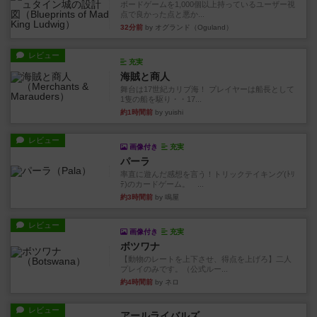
ボードゲームを1,000個以上持っているユーザー視
点で良かった点と悪か...
32分前
by オグランド（Oguland）
レビュー
充実
海賊と商人
舞台は17世紀カリブ海！ プレイヤーは船長として
1隻の船を駆り・・17...
約1時間前
by yuishi
レビュー
画像付き
充実
パーラ
率直に遊んだ感想を言う！トリックテイキング(ﾄﾘ
ﾃ)のカードゲーム。 ...
約3時間前
by 鳴屋
レビュー
画像付き
充実
ボツワナ
【動物のレートを上下させ、得点を上げろ】二人
プレイのみです。（公式ルー...
約4時間前
by ネロ
レビュー
アールライバルズ