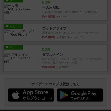
レビュー
充実
一人用ASL
1995年にAvalon Hill社が出版した『Solitair AS...
約11時間前
by Chaco
レビュー
ゴットファイブ！
運要素があり楽しめました。またやりたいです。
約15時間前
by 金賢守(キムヒョンス)
レビュー
充実
ダブルナイン
雑に死なないラブレターみたいな、そんな感じの
ゲーム。数字カードを１の位...
約15時間前
by 深水あどら
ボドゲーマのアプリ版はこちら