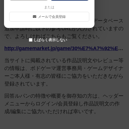
または
ご協力ください
メールで会員登録
このページは情報が不足しています。データベース
追加申請時に以下の参考URLが入力されていますの
で、よろしければこちらもご覧ください。
しばらく表示しない
http://gamemarket.jp/game/30%E7%A7%92%E3%81%A7%E3%82%B3%E3%83%88%E3%83%90%E3%82%92%E4%BD%9C%E3%82%8C%EF%BC%81%E6%96%B0%E4%BD%9C%E3%80%8E%E5%9B%9E%E7%AD%94%E3%83%AB%E3%83%91%E3%83%B3%E3%80%8F/
当サイトに掲載されている作品説明文やレビュー等
の情報は、ボドゲーマ運営事務局・ゲームデザイナ
ーご本人様・有志の皆様にご協力をいただきながら
登録されています。
回答ルパンの特徴や概要を御存知の方は、ヘッダー
メニューからログイン/会員登録し作品説明文の作
成/編集にご協力いただければ幸いです。