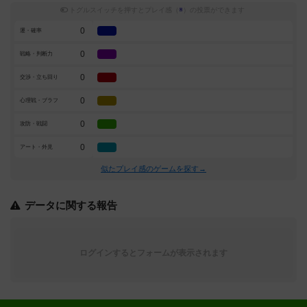
トグルスイッチを押すとプレイ感（
※
）の投票ができます
0
運・確率
0
戦略・判断力
0
交渉・立ち回り
0
心理戦・ブラフ
0
攻防・戦闘
0
アート・外見
似たプレイ感のゲームを探す→
データに関する報告
ログインするとフォームが表示されます