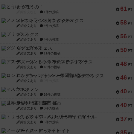
とうほうの！
61
PT
紹介文なし
1件の投稿
メメントオンラインタクティクス
58
PT
紹介文あり
4件の投稿
ブリックス
56
PT
紹介文あり
4件の投稿
ダグエイトチェス
50
PT
紹介文あり
11件の投稿
アズール：シントラのステンドグラス
48
PT
紹介文あり
18件の投稿
ロシアン・キャンペーン：第5版デラックス
46
PT
紹介文あり
0件の投稿
マスクメン
40
PT
紹介文あり
16件の投稿
世界の七不思議：都市
40
PT
紹介文あり
3件の投稿
トリックギア - ペルソナ5 ザ・ロイヤル-
37
PT
紹介文あり
6件の投稿
ノームズ・アット・ナイト
35
PT