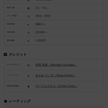
2人～6人
参加人数
30分～60分
プレイ時間
6歳から
対象年齢
2018年～
発売時期
1,800円
参考価格
クレジット
惣坂 真夏（Manatsu Sousaka）
ゲームデザイン
あやめ ゴン太（Ginta Ayame）
アートワーク
サークルクロス（Circle Cross）
関連企業/団体
レーティング