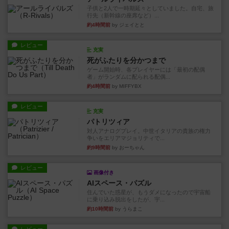
子供と2人で一時期延々としていました。自宅、旅
行先（新幹線の座席など）...
約4時間前
by ジェイとと
レビュー
充実
死がふたりを分かつまで
ゲーム開始時、各プレイヤーには「最初の配偶
者」がランダムに配られる配偶...
約4時間前
by MIFFYBX
レビュー
充実
パトリツィア
対人アナログプレイ。中世イタリアの貴族の権力
争いをエリアマジョリティで...
約9時間前
by おーちゃん
レビュー
画像付き
AIスペース・パズル
住んでいた惑星が、もうダメになったので宇宙船
に乗り込み脱出をしたが、宇...
約10時間前
by うらまこ