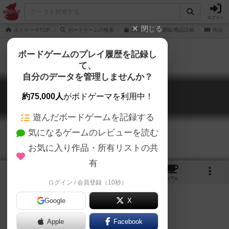
ログイン
閉じる
ボドゲーマTOP
ボードゲームの検索
回答ルパンの通販/商品詳細
作品デ
ボードゲームのプレイ履歴を記録し
て、
自分のデータを管理しませんか？
回答ルパン
約75,000人
がボドゲーマを利用中！
Kaitou Lupin
遊んだボードゲームを記録する
気になるゲームのレビューを読む
お気に入り作品・所有リストの共
有
2
1
トップ
画像
動画
レビュー
カフェ
ログイン / 会員登録（10秒）
Google
X
ゲームマーケット2018春（東京）
Apple
Facebook