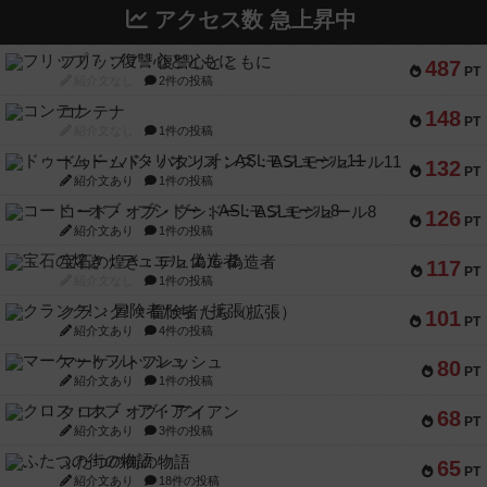
アクセス数 急上昇中
フリップ７：復讐心とともに
487
PT
紹介文なし
2件の投稿
コンテナ
148
PT
紹介文なし
1件の投稿
ドゥームド・バタリオンズ：ASLモジュール11
132
PT
紹介文あり
1件の投稿
コード・オブ・ブシドー：ASLモジュール8
126
PT
紹介文あり
1件の投稿
宝石の煌き：デュエル 偽造者
117
PT
紹介文なし
1件の投稿
クランク! ：冒険者たち（拡張）
101
PT
紹介文あり
4件の投稿
マーケットフレッシュ
80
PT
紹介文あり
1件の投稿
クロス・オブ・アイアン
68
PT
紹介文あり
3件の投稿
ふたつの街の物語
65
PT
紹介文あり
18件の投稿