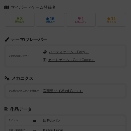
マイボードゲーム登録者
3
16
1
11
興味あり
経験あり
お気に入り
持ってる
テーマ/フレーバー
パーティゲーム（Party）
その他のコンセプト
カードゲーム（Card Game）
メカニクス
言葉遊び（Word Game）
その他のメカニクスや仕組み
作品データ
回答ルパン
タイトル
Kaitou Lupin
原題・英題表記