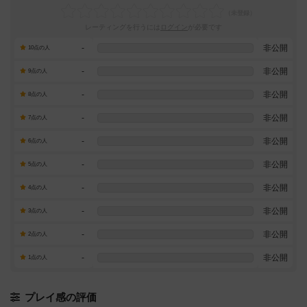
レーティングを行うには
ログイン
が必要です
-
非公開
10点の人
-
非公開
9点の人
-
非公開
8点の人
-
非公開
7点の人
-
非公開
6点の人
-
非公開
5点の人
-
非公開
4点の人
-
非公開
3点の人
-
非公開
2点の人
-
非公開
1点の人
プレイ感の評価