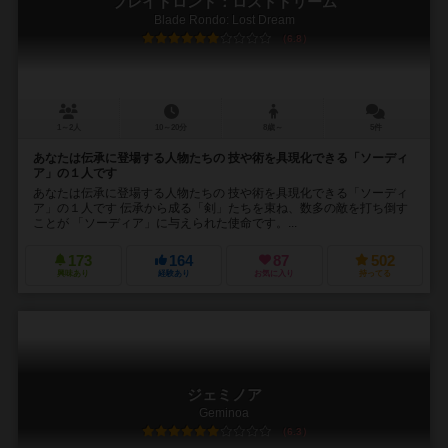
ブレイドロンド：ロストドリーム
Blade Rondo: Lost Dream
6.8
1～2人
10～20分
8歳～
5件
あなたは伝承に登場する人物たちの 技や術を具現化できる「ソーディ
ア」の１人です
あなたは伝承に登場する人物たちの 技や術を具現化できる「ソーディ
ア」の１人です 伝承から成る「剣」たちを束ね、数多の敵を打ち倒す
ことが 「ソーディア」に与えられた使命です。...
173
164
87
502
興味あり
経験あり
お気に入り
持ってる
ジェミノア
Geminoa
6.3