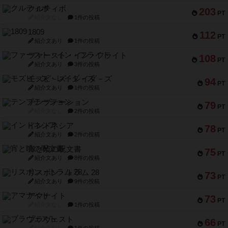
クルティボ
203
PT
紹介文なし
1件の投稿
1809
112
PT
紹介文あり
1件の投稿
ファースト・イン・フライト
108
PT
紹介文あり
3件の投稿
モズビ－ズ・レイダ－ズ
94
PT
紹介文あり
1件の投稿
テンプテーション
79
PT
紹介文なし
2件の投稿
インドネシア
78
PT
紹介文あり
2件の投稿
宵と暁の呪文書
75
PT
紹介文あり
8件の投稿
リスボン・トラム 28
73
PT
紹介文あり
9件の投稿
アマナイト
73
PT
紹介文なし
1件の投稿
ブラヴェスト
66
PT
紹介文なし
1件の投稿