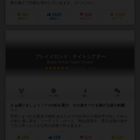
難を越えて同胞を増やしていきます。 ひつじカー...
301
1825
304
1090
興味あり
経験あり
お気に入り
持ってる
ブレイドロンド：ナイトシアター
Blade Rondo Night Theater
6.8
1～2人
10～20分
8歳～
9件
さぁ踊りましょう！7つの剣を選び、その身すべてを捧げる夜の剣劇
へ！
世界にまつわる数多の物語 あなたはその伝承の人物を呼び出して自ら
の剣と成し得る「ソーディア」の一人 『時は真夜中、貴方は旅の途中
で立ち寄った小さな村の宿屋で目を覚ます。 ...
158
319
123
725