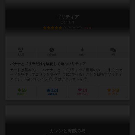
ゴリティア
Goritaire
5.9
1人用
20分前後
12歳～
3件
バナナとゴリラだけを駆使して遊ぶソリティア
カードは基本的に「バナナ」と「ゴリラ」の２種類のみ。 これらのカ
ードを駆使してゴリラを増やす（場に並べる）ことを目指すソリティ
アです。 場に出ているゴリラはアクションを行...
59
124
14
149
興味あり
経験あり
お気に入り
持ってる
カレンと海賊の島