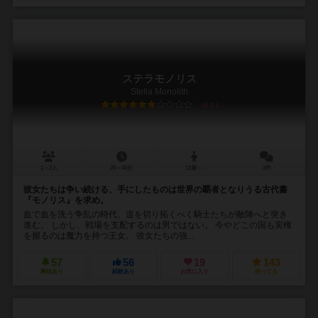
ステラモノリス
Stella Monolith
6.0
1～2人
20～40分
12歳～
3件
彼女たちは争い続ける、手にしたものは世界の覇者となりうる古代書
『モノリス』を求め。
血で血を洗う争乱の時代、道を切り拓くべく騎士たちが敵陣へと突き
進む。 しかし、戦場を支配するのは男ではない。 今やどこの国も実権
を握るのは魔力を持つ王女。 彼女たちの強...
57
56
19
143
興味あり
経験あり
お気に入り
持ってる