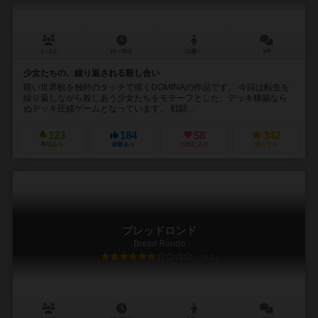
1～2人
10～20分
12歳～
9件
少女たちの、繰り返される殺し合い
暗い世界観を独特のタッチで描くDOMINAの作品です。 今回は転生を
繰り返しながら殺しあう少女たちをモチーフとした、デッキ構築なら
ぬデッキ圧縮ゲームとなっています。 戦闘...
123
184
58
342
興味あり
経験あり
お気に入り
持ってる
ブレッドロンド
Bread Rondo
6.4