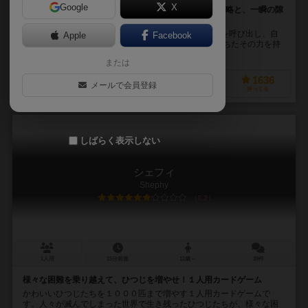
Google
X
さあ、その手にイデアの剣を! ここにあるのは緻密な戦略と、一瞬の隙
が勝敗を決する極限の戦い。
世界に伝わる数多の物語。あなたにはその伝承の人物を呼び出し、自
Apple
Facebook
らに忠誠を誓う剣と成す力があります。 しかし謎に満ちたその力を持
つものは、無二の存在でなければならないのです。...
または
411
1188
412
1636
メールで会員登録
興味あり
経験あり
お気に入り
持ってる
しばらく表示しない
シェフィ
Shephy
6.2
1人用
15分前後
12歳～
39件
様々な困難を乗り越えて、ひつじを増やせ！１人用カードゲーム
かわいいひつじたちを１０００匹まで増やす１人用カードゲームで
す。人々が滅んでしまった世界で生き残ったひつじたちが、様々な困