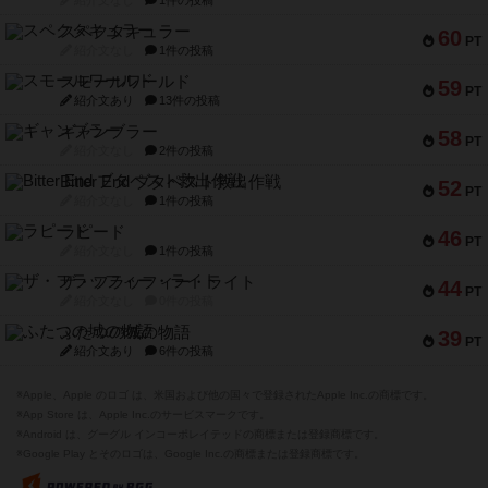
スペクタキュラー
60
PT
紹介文なし
1件の投稿
スモールワールド
59
PT
紹介文あり
13件の投稿
ギャンブラー
58
PT
紹介文なし
2件の投稿
Bitter End ブタペスト救出作戦
52
PT
紹介文なし
1件の投稿
ラピード
46
PT
紹介文なし
1件の投稿
ザ・フラッフィー・ライト
44
PT
紹介文なし
0件の投稿
ふたつの城の物語
39
PT
紹介文あり
6件の投稿
※Apple、Apple のロゴ は、米国および他の国々で登録されたApple Inc.の商標です。
※App Store は、Apple Inc.のサービスマークです。
※Android は、グーグル インコーポレイテッドの商標または登録商標です。
※Google Play とそのロゴは、Google Inc.の商標または登録商標です。