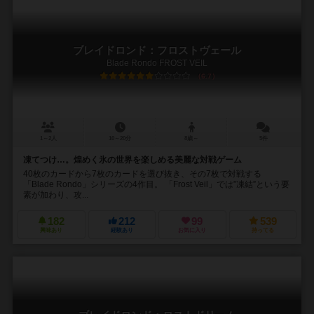
ブレイドロンド：フロストヴェール
Blade Rondo FROST VEIL
6.7
1～2人
10～20分
8歳～
5件
凍てつけ…。煌めく氷の世界を楽しめる美麗な対戦ゲーム
40枚のカードから7枚のカードを選び抜き、その7枚で対戦する
「Blade Rondo」シリーズの4作目。 「Frost Veil」では”凍結”という要
素が加わり、攻...
182
212
99
539
興味あり
経験あり
お気に入り
持ってる