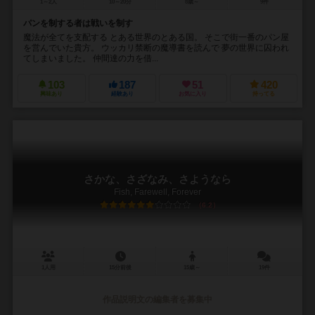
1～2人
10～20分
8歳～
9件
パンを制する者は戦いを制す
魔法が全てを支配する とある世界のとある国。 そこで街一番のパン屋
を営んでいた貴方。 ウッカリ禁断の魔導書を読んで 夢の世界に囚われ
てしまいました。 仲間達の力を借...
103
187
51
420
興味あり
経験あり
お気に入り
持ってる
さかな、さざなみ、さようなら
Fish, Farewell, Forever
6.2
1人用
15分前後
15歳～
19件
作品説明文の編集者を募集中