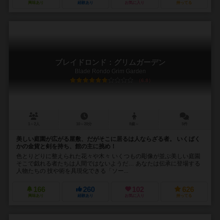
興味あり
経験あり
お気に入り
持ってる
ブレイドロンド：グリムガーデン
Blade Rondo Grim Garden
6.8
1～2人
10～20分
8歳～
5件
美しい庭園が広がる屋敷、だがそこに居るは人ならざる者。 いくばく
かの金貨と剣を持ち、館の主に挑め！
色とりどりに整えられた花々や木々 いくつもの彫像が並ぶ美しい庭園
そこで戯れる者たちは人間ではないようだ… あなたは伝承に登場する
人物たちの 技や術を具現化できる「ソー...
166
260
102
626
興味あり
経験あり
お気に入り
持ってる