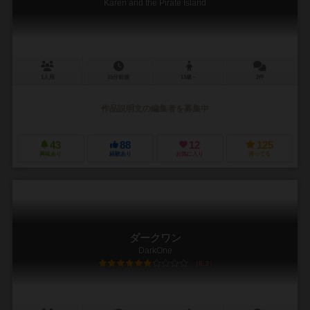
Karen and the Pirate Island
1人用
15分前後
13歳～
2件
作品説明文の編集者を募集中
43
88
12
125
興味あり
経験あり
お気に入り
持ってる
ダークワン
DarkOne
6.3