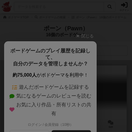
ログイン
ボドゲーマTOP
ボードゲームの検索
ポーン（Pawn） 16個のボードゲーム
ポーン（Pawn）
16個のボードゲーム
閉じる
ボードゲームのプレイ履歴を記録し
検索メニュー
て、
自分のデータを管理しませんか？
約75,000人
がボドゲーマを利用中！
遊んだボードゲームを記録する
ブレイドロンド
気になるゲームのレビューを読む
Blade Rondo
6.8
お気に入り作品・所有リストの共
有
ログイン / 会員登録（10秒）
1～2人
10～20分
8歳～
35件