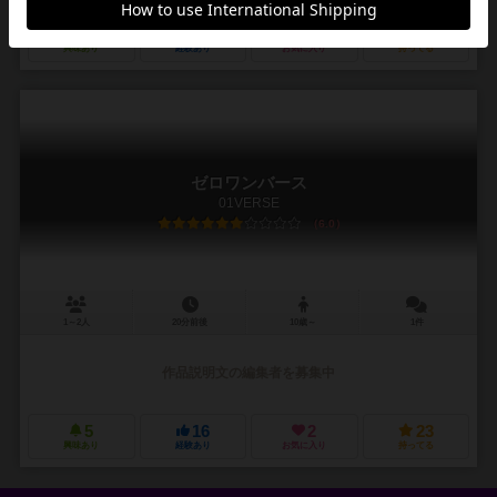
6
23
6
33
興味あり
経験あり
お気に入り
持ってる
ゼロワンバース
01VERSE
6.0
1～2人
20分前後
10歳～
1件
作品説明文の編集者を募集中
5
16
2
23
興味あり
経験あり
お気に入り
持ってる