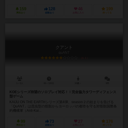
159
128
46
199
興味あり
経験あり
お気に入り
持ってる
クアント
quANT
6.1
1～3人
60～120分
10歳～
9件
KOEシリーズ待望のソロプレイ対応！！完全協力タワーディフェンス
型ゲーム
KAIJU ON THE EARTHシリーズ第4弾、season２の始まりを告げる
「QuANT」は昆虫型の怪獣からヨーロッパの都市を守る対怪獣国際条
約機構軍（Anti-Kai...
99
73
27
176
興味あり
経験あり
お気に入り
持ってる