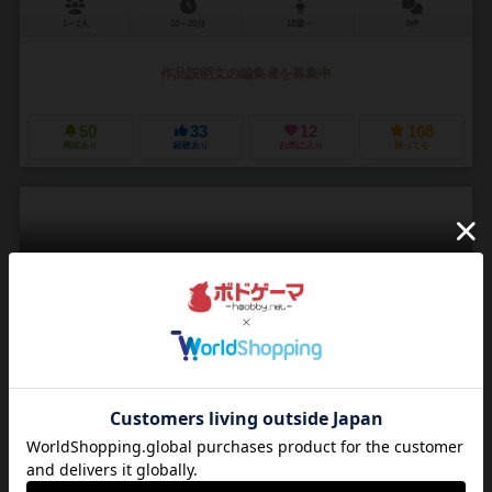
1～2人
10～20分
12歳～
5件
作品説明文の編集者を募集中
50
33
12
108
興味あり
経験あり
お気に入り
持ってる
鉄人重工
TETSHUJIN JYUUKOU
2人用
－
ー
1件
作品説明文の編集者を募集中