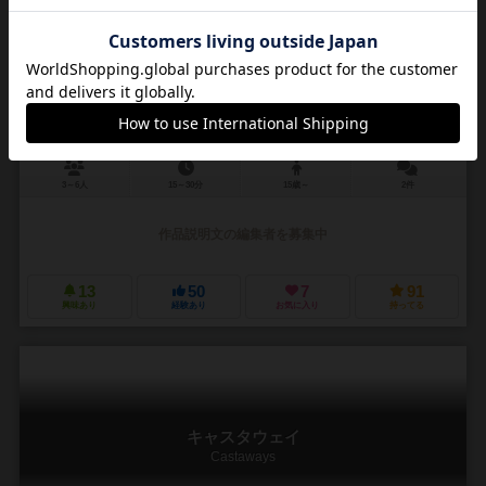
萌札女学院
moefuda jogakuin
3～6人
15～30分
15歳～
2件
作品説明文の編集者を募集中
13
50
7
91
興味あり
経験あり
お気に入り
持ってる
キャスタウェイ
Castaways