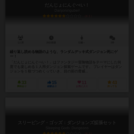
だんじょにんぐべい！
Danjoningubei!
6.1
1人用
20分前後
12歳～
2件
繰り返し読める物語のような、ランダムデッキ式ダンジョン死にゲ
ー！
「だんじょにんぐべい！」はファンタジー冒険物語をテーマにした何
度でも楽しめる１人用ダンジョン探索ゲームです。 プレイヤーはダン
ジョンを１枚づつめくっていき、目の前の脅威...
33
15
11
43
興味あり
経験あり
お気に入り
持ってる
スリーピング・ゴッズ：ダンジョンズ拡張セット
Sleeping Gods: Dungeons
6.3