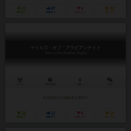
31
47
6
92
興味あり
経験あり
お気に入り
持ってる
テイルズ・オブ・アラビアンナイト
Tales of the Arabian Nights
1～6人
120分前後
12歳～
1件
作品説明文の編集者を募集中
18
12
6
14
興味あり
経験あり
お気に入り
持ってる