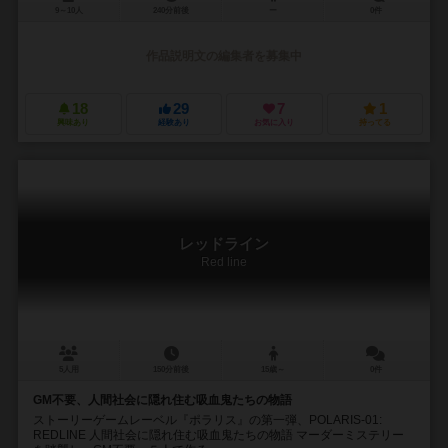
9～10人
240分前後
ー
0件
作品説明文の編集者を募集中
18
29
7
1
興味あり
経験あり
お気に入り
持ってる
レッドライン
Red line
5人用
150分前後
15歳～
0件
GM不要、人間社会に隠れ住む吸血鬼たちの物語
ストーリーゲームレーベル『ポラリス』の第一弾、POLARIS-01:
REDLINE 人間社会に隠れ住む吸血鬼たちの物語 マーダーミステリー