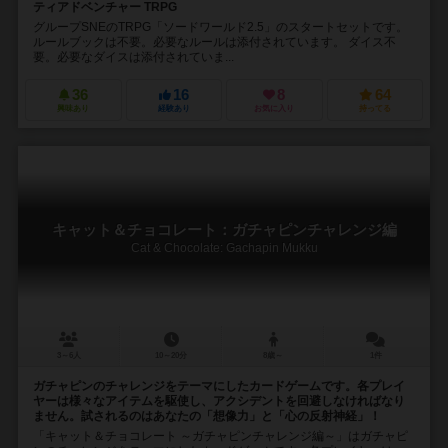
ティアドベンチャー TRPG
グループSNEのTRPG「ソードワールド2.5」のスタートセットです。
ルールブックは不要。必要なルールは添付されています。 ダイス不
要。必要なダイスは添付されていま...
36
16
8
64
興味あり
経験あり
お気に入り
持ってる
キャット＆チョコレート：ガチャピンチャレンジ編
Cat & Chocolate: Gachapin Mukku
3～6人
10～20分
8歳～
1件
ガチャピンのチャレンジをテーマにしたカードゲームです。各プレイ
ヤーは様々なアイテムを駆使し、アクシデントを回避しなければなり
ません。試されるのはあなたの「想像力」と「心の反射神経」！
「キャット＆チョコレート ～ガチャピンチャレンジ編～」はガチャピ