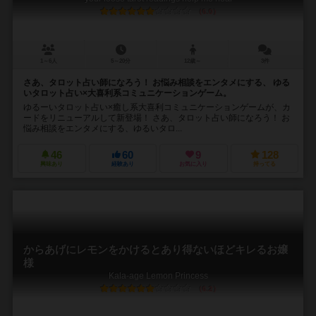
6.0
1～6人
5～20分
12歳～
3件
さあ、タロット占い師になろう！ お悩み相談をエンタメにする、 ゆる
いタロット占い×大喜利系コミュニケーションゲーム。
ゆるーいタロット占い×癒し系大喜利コミュニケーションゲームが、カ
ードをリニューアルして新登場！ さあ、タロット占い師になろう！ お
悩み相談をエンタメにする、ゆるいタロ...
46
60
9
128
興味あり
経験あり
お気に入り
持ってる
からあげにレモンをかけるとあり得ないほどキレるお嬢
様
Kala-age Lemon Princess
6.2