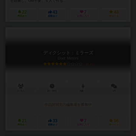
を踏襲し、GM不要、５人で作る...
22
43
7
43
興味あり
経験あり
お気に入り
持ってる
ディクシット：ミラーズ
Dixit: Mirrors
6.2
3～6人
20～30分
8歳～
1件
作品説明文の編集者を募集中
21
33
7
96
興味あり
経験あり
お気に入り
持ってる