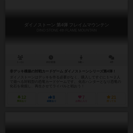
ダイノストーン 第4弾 フレイムマウンテン
DINO STONE 4th FLAME MOUNTAIN
1～2人
20分前後
6歳～
4件
非デッキ構築の対戦カードゲーム ダイノストーンシリーズ第4弾！
ダイノストーンはデッキを作る必要がなく、購入してすぐに１〜２人
で遊べる対戦型の恐竜カードゲームです。 化石ハンターとなり恐竜の
化石を発掘し、再生させてライバルと戦おう！
12
8
7
21
興味あり
経験あり
お気に入り
持ってる