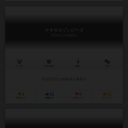
テキサスゾンビーズ
TEXAS ZONBIES
3～6人
15分前後
14歳～
2件
作品説明文の編集者を募集中
9
31
9
51
興味あり
経験あり
お気に入り
持ってる