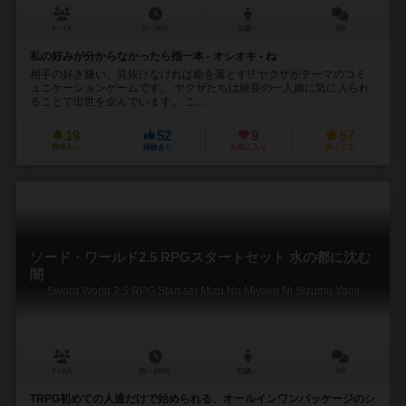
4～7人
10～60分
12歳～
3件
私の好みが分からなかったら指一本 - オシオキ - ね
相手の好き嫌い、見抜けなければ命を落とす⁉ ヤクザがテーマのコミ
ュニケーションゲームです。 ヤクザたちは組長の一人娘に気に入られ
ることで出世を企んでいます。 こ...
19
52
9
57
興味あり
経験あり
お気に入り
持ってる
ソード・ワールド2.5 RPGスタートセット 水の都に沈む
闇
Sword World 2.5 RPG Start set Mizu No Miyako Ni Sizumu Yami
2～5人
30～180分
12歳～
1件
TRPG初めての人達だけで始められる、オールインワンパッケージのシ