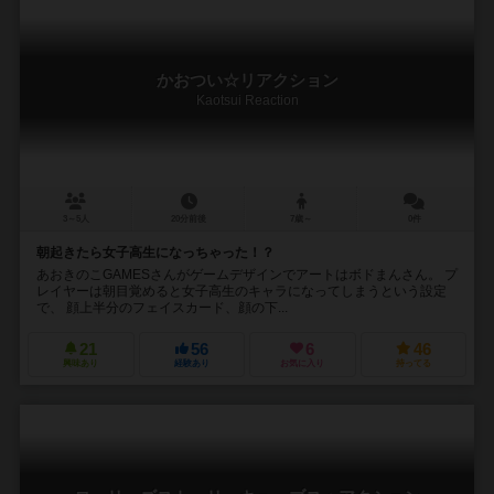
かおつい☆リアクション
Kaotsui Reaction
3～5人
20分前後
7歳～
0件
朝起きたら女子高生になっちゃった！？
あおきのこGAMESさんがゲームデザインでアートはボドまんさん。 プ
レイヤーは朝目覚めると女子高生のキャラになってしまうという設定
で、 顔上半分のフェイスカード、顔の下...
21
56
6
46
興味あり
経験あり
お気に入り
持ってる