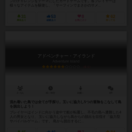
ンのチャレンジをテーマにしたカードゲームです。各プレイヤーは
様々なアイテムを駆使し、「サーフィンでまさかのサメ...
31
53
8
62
興味あり
経験あり
お気に入り
持ってる
アドベンチャー・アイランド
Adventure Island
6.1
2～5人
45～90分
10歳～
4件
流れ着いた島では全てが手探り。互いに協力し5つの冒険をこなして島
を脱出しよう！
プレイヤーはインドに向かう途中で船が転覆し、不毛の島へ遭難した4
人の男女となり、 互いに協力しながら島からの脱出を目指す「協力型
サバイバルゲーム」です。 島から脱出するに...