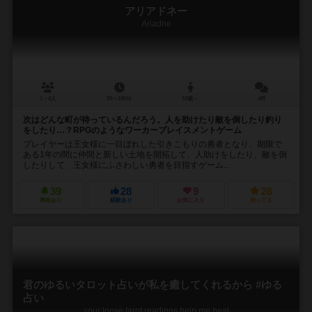
アリアドネー
Ariadne
1～4人
30～180分
10歳～
4件
次はどんな町が待っているんだろう。人を助けたり敵を倒したり釣り
をしたり…？RPGのようなワーカープレイスメントゲーム
プレイヤーは王女様に一目ぼれした引きこもりの勇者となり、期限で
ある1年の間に仲間と新しい土地を開拓して、人助けをしたり、敵を倒
したりして、王女様にふさわしい勇者を目指すゲーム...
39
28
9
26
興味あり
経験あり
お気に入り
持ってる
君のゆるいタロット占いが私を癒してくれるから #ゆる
占い
your loose tarot readings help me heal