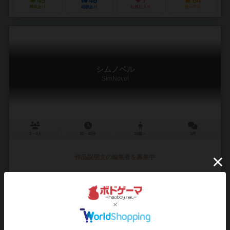
45
46
7
84
興味あり
経験あり
お気に入り
持ってる
シムノベル
SimNovel
2～4人
20～40分
10歳～
1件
作品説明文の編集者を募集中
12
33
7
42
興味あり
経験あり
お気に入り
持ってる