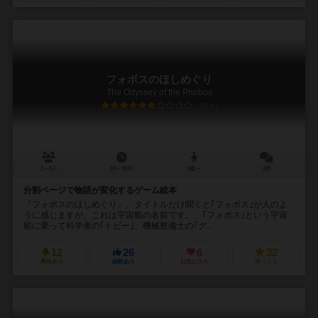
フォボスのほしめぐり
The Odyssey of the Phobos
6.0
1～5人
10～20分
4歳～
2件
分割ページで物語が変化するゲーム絵本
『フォボスのほしめぐり』、タイトルだけ聞くと｢フォボス｣が人のよ
うに感じますが、これは宇宙船の名前です。 ｢フォボス｣という宇宙
船に乗って科学者の｢トビー｣、機械整備士の｢グ...
12
26
6
32
興味あり
経験あり
お気に入り
持ってる