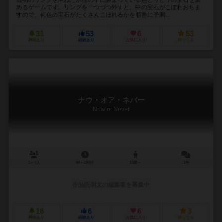
めるゲームです。リングを一つづつ外すと、中の宝石がこぼれおちま
すので、何色の宝石がたくさんこぼれるかを順番に予測...
31
53
6
53
興味あり
経験あり
お気に入り
持ってる
ナウ・オア・ネバー
Now or Never
1～4人
90～180分
13歳～
1件
作品説明文の編集者を募集中
16
6
6
3
興味あり
経験あり
お気に入り
持ってる