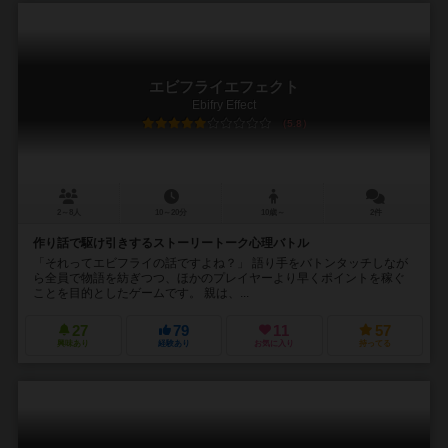
エビフライエフェクト
Ebifry Effect
5.8
2～8人
10～20分
10歳～
2件
作り話で駆け引きするストーリートーク心理バトル
「それってエビフライの話ですよね？」 語り手をバトンタッチしなが
ら全員で物語を紡ぎつつ、ほかのプレイヤーより早くポイントを稼ぐ
ことを目的としたゲームです。 親は、...
27
79
11
57
興味あり
経験あり
お気に入り
持ってる