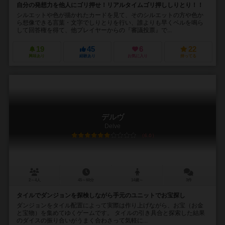
自分の発想力を他人にゴリ押せ！リアルタイムゴリ押ししりとり！！
シルエットや色が描かれたカードを見て、そのシルエットの方や色か
ら想像できる言葉・文字でしりとりを行い、誰よりも早くベルを鳴ら
して回答権を得て、他プレイヤーからの『審議投票』で...
19
45
6
22
興味あり
経験あり
お気に入り
持ってる
デルヴ
Delve
6.0
2～4人
45～60分
14歳～
3件
タイルでダンジョンを探検しながら手元のユニットでお宝探し
ダンジョンをタイル配置によって実際は作り上げながら、お宝（お金
と宝物）を集めてゆくゲームです。 タイルの引き具合と探索した結果
のダイスの振り合いがうまく合わさって気軽に...