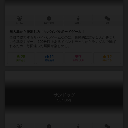
1～4人
120分前後
12歳～
2件
無人島から脱出しろ！サバイバルボードゲーム！
全員で協力するサバイバルゲームなのに、最終的に誰か１人が勝つと
いう準協力ゲー。 100枚以上あるイベントデッキからランダムで選ば
れるため、毎回違った展開が楽しめる。 ...
28
11
7
12
興味あり
経験あり
お気に入り
持ってる
サンドッグ
Sun Dog