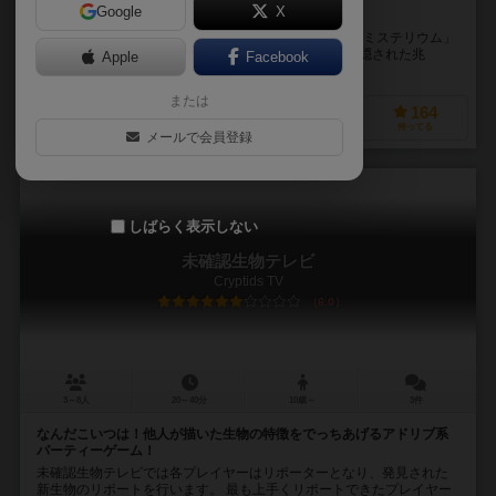
Google
X
この幽霊屋敷には、まだ少し秘密があります……
※この商品は拡張セットです。プレイするためには、「ミステリウム」
本体が必要です。 「ミステリウム」の拡張第１弾「隠された兆
Apple
Facebook
し/HIDDEN SIGNS」では、あなたは...
または
72
90
11
164
興味あり
経験あり
お気に入り
持ってる
メールで会員登録
しばらく表示しない
未確認生物テレビ
Cryptids TV
6.0
3～8人
20～40分
10歳～
3件
なんだこいつは！他人が描いた生物の特徴をでっちあげるアドリブ系
パーティーゲーム！
未確認生物テレビでは各プレイヤーはリポーターとなり、発見された
新生物のリポートを行います。 最も上手くリポートできたプレイヤー