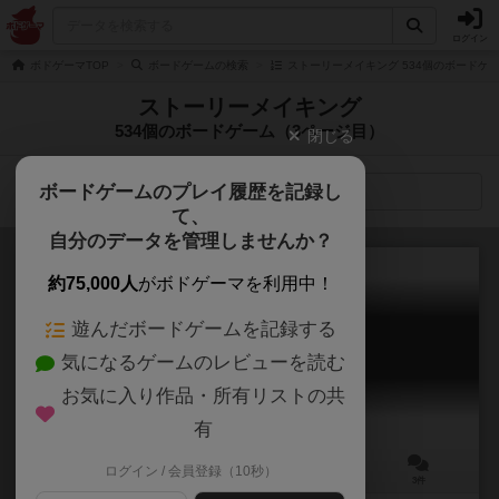
ログイン
ボドゲーマTOP
ボードゲームの検索
ストーリーメイキング 534個のボードゲ
ストーリーメイキング
534個のボードゲーム（3ページ目）
閉じる
ボードゲームのプレイ履歴を記録し
検索メニュー
て、
自分のデータを管理しませんか？
約75,000人
がボドゲーマを利用中！
遊んだボードゲームを記録する
ミステリウム：隠された兆し
気になるゲームのレビューを読む
Mysterium: Hidden Signs
6.2
お気に入り作品・所有リストの共
有
ログイン / 会員登録（10秒）
2～7人
42分前後
10歳～
3件