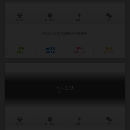
3～6人
20～45分
16歳～
0件
作品説明文の編集者を募集中
5
18
6
4
興味あり
経験あり
お気に入り
持ってる
シルとり
Shirutori
3～6人
10～30分
8歳～
1件