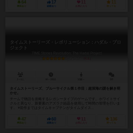
64
17
11
11
興味あり
経験あり
お気に入り
持ってる
タイムストーリーズ・レボリューション：ハダル・プロ
ジェクト
TIME Stories Revolution: The Hadal Project
6.2
2～4人
60～180分
10歳～
3件
タイムストーリーズ、ブルーサイクル第１作目：超深海の謎を解き明
かせ。
チームで物語を攻略するレガシータイプのゲームです。ホワイトサイ
クルと異なり、新要素のアズラク結晶を使用して時間の管理を行いま
す。 ※前作まではタイムキャプテンがタイムダイス...
47
60
11
136
興味あり
経験あり
お気に入り
持ってる