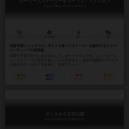
ローリーズストーリーキューブス：アクション
Rory's Story Cubes: Actions
1～12人
20分前後
6歳～
0件
言語学習にうってつけ！ダイスを振ってストーリーを創作するストー
リーキューブの拡張版
知育や子育て世代におすすめしたいボードゲームです。ストーリーキ
ューブシリーズに混ぜて遊ぶことが出来ます。 合計54種類のイラスト
が描かれているダイスを振り、即興でストー...
25
37
6
66
興味あり
経験あり
お気に入り
持ってる
ダッタカモ文明の謎
The Mystery of Dattakamo