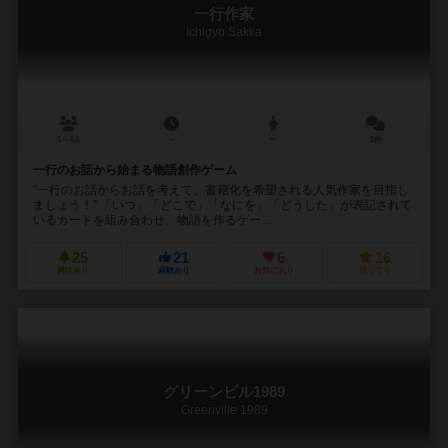
一行作家
Ichigyo Sakka
1～4人
－
ー
1件
一行のお話から始まる物語創作ゲーム
”一行のお話からお話を考えて、書籍化を希望される人気作家を目指し
ましょう！” 「いつ」「どこで」「なにを」「どうした」が表記されて
いるカードを組み合わせ、物語を作るゲー...
25
21
6
16
興味あり
経験あり
お気に入り
持ってる
グリーンビル1989
Greenville 1989