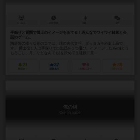
3～12人
15分前後
5歳～
2件
手触りと質問で博士のイメージをあてる！みんなでワイワイ触覚と会
話のゲーム。
陶器製の様々な形のコマは、謎の古代文明、ダッタカモの出土品で
す。 博士役１人は手探りで出土品を１つ選び、イメージしたもの(とう
もろこし、月、などなんでも)を決めて生徒役に見...
21
37
6
38
興味あり
経験あり
お気に入り
持ってる
俺の鍋
Ore no nabe