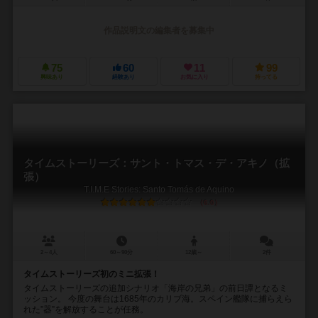
作品説明文の編集者を募集中
75
60
11
99
興味あり
経験あり
お気に入り
持ってる
タイムストーリーズ：サント・トマス・デ・アキノ（拡
張）
T.I.M.E Stories: Santo Tomás de Aquino
6.0
2～4人
60～90分
12歳～
2件
タイムストーリーズ初のミニ拡張！
タイムストーリーズの追加シナリオ「海岸の兄弟」の前日譚となるミ
ッション。 今度の舞台は1685年のカリブ海。スペイン艦隊に捕らえら
れた”器”を解放することが任務。