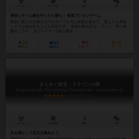
3～8人
15～30分
8歳～
0件
美味しそうな鍋を作ったら勝ち！ 味覚プレゼンゲーム
最初に配られた鍋と出汁のカードを元に食材を集めて、 誰よりも美味
しそうな鍋を作ることが目的です。 食材の集め方は、ズバリ「早い者
勝ち」です。 全プレイヤー1枚の食材...
23
37
6
25
興味あり
経験あり
お気に入り
持ってる
きらめく財宝：ドラゴンの卵
Dragon's Breath: The Hatching / Funkelschatz – Das Drachen-Ei
5.9
2～4人
20分前後
6歳～
0件
氷を溶かして宝石を集めよう
透明のリングを重ねた氷柱の中に詰まっている色とりどりの宝石を集