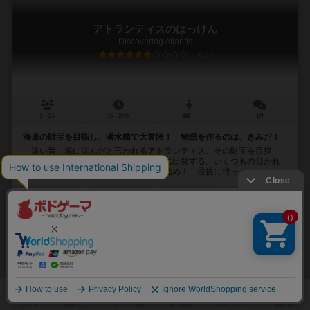
アトランティスのはっけん
Discovering Atlantis
6.0
1～2人
15～20分
4歳～
1件
海底の財宝を目指し、潜水艦で大冒険！ 物語を作るのは、きみだ！
遠い昔、海に沈んだと言われるアトランティス。その財宝を目指
し、きみは潜水艦に乗って、海底探検に出発する。いくつもの分かれ
道を選び、さまざまな危険を回避して進め！ 最後に待っ...
10
28
6
36
興味あり
経験あり
お気に入り
持ってる
ディクシット：セレモニー
Dixit Cérémonie