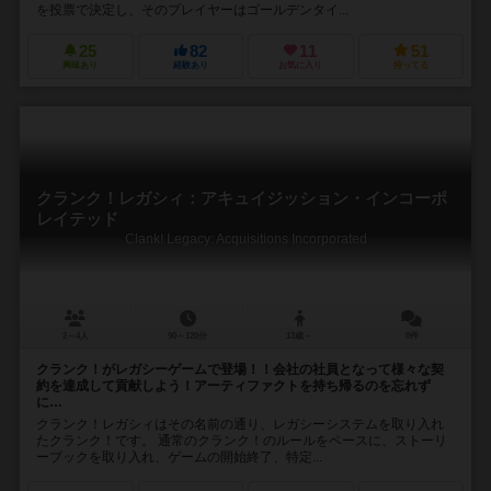
を投票で決定し、そのプレイヤーはゴールデンタイ...
25
82
11
51
興味あり
経験あり
お気に入り
持ってる
クランク！レガシィ：アキュイジッション・インコーポ
レイテッド
Clank! Legacy: Acquisitions Incorporated
2～4人
90～120分
13歳～
0件
クランク！がレガシーゲームで登場！！会社の社員となって様々な契
約を達成して貢献しよう！アーティファクトを持ち帰るのを忘れず
に…
クランク！レガシィはその名前の通り、レガシーシステムを取り入れ
たクランク！です。 通常のクランク！のルールをベースに、ストーリ
ーブックを取り入れ、ゲームの開始終了、特定...