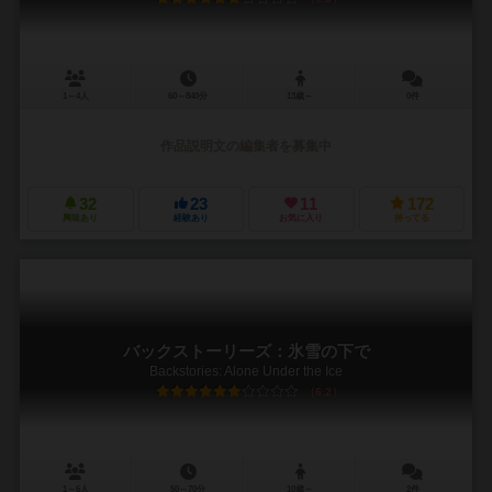
1～4人
60～840分
13歳～
0件
作品説明文の編集者を募集中
32
23
11
172
興味あり
経験あり
お気に入り
持ってる
バックストーリーズ：氷雪の下で
Backstories: Alone Under the Ice
6.2
1～6人
50～70分
10歳～
2件