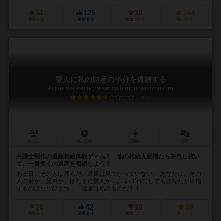
51
125
10
244
興味あり
経験あり
お気に入り
持ってる
愛人に私の財産の半分を遺贈する
Aijinni watashinozaisanno hanbunwo izousuru
6.0
2～6人
45～60分
12歳～
5件
弁護士制作の遺産相続体験ゲーム！ 他の相続人候補たちを出し抜い
て、一番多くの遺産を相続しよう！
ある日、その人は死んだ。遺書は見つかっていない。 あなたは、その
人の妻か、兄弟か、はたまた愛人か…。 いずれにしてもあなたが目指
すものはただひとつ…「遺産は私のものだ！！...
28
42
10
59
興味あり
経験あり
お気に入り
持ってる