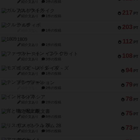
紹介文あり
2件の投稿
ガルフストライク
217
PT
紹介文あり
1件の投稿
クルティボ
203
PT
紹介文なし
1件の投稿
1809
112
PT
紹介文あり
1件の投稿
ファースト・イン・フライト
108
PT
紹介文あり
3件の投稿
モズビ－ズ・レイダ－ズ
94
PT
紹介文あり
1件の投稿
テンプテーション
79
PT
紹介文なし
2件の投稿
インドネシア
78
PT
紹介文あり
2件の投稿
宵と暁の呪文書
75
PT
紹介文あり
8件の投稿
リスボン・トラム 28
73
PT
紹介文あり
9件の投稿