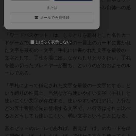
単体でのゲームを比較したものであり、ゲーム自体への感
または
想・評価ではない。
メールで会員登録
ゲーム自体への評価は
該当ページ
を参照。
「ワードバスケット」は、しりとりを題材とした名作カー
しばらく表示しない
ドゲームである。捨て札置き場の一番上のカードに書かれ
た文字を最初の一文字、手札にに書かれた文字を最後の一
文字として、手札を場に出しながらしりとりを行い、手札
を使い切ったプレイヤーが勝ち、というのがおおよそのル
ールである。
「手札によって指定された文字を最後の一文字にする」と
いう縛りの性質上、当然ながら使いやすい文字（手札）と
使いにくい文字が存在する。使いやすいのはア行、カ行な
どの五十音順で先に登場する文字で、ハ行等はそれに比べ
るとどうしても使いにくい、弱い文字ということになる。
基本セットのルールであれば、例えば「は」のカードを出
す場合は「ぱ」もしくは「ば」で終わる言葉を使ってもよ