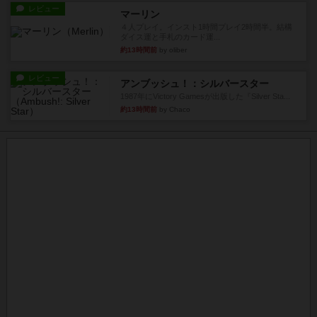
レビュー
マーリン
４人プレイ。インスト1時間プレイ2時間半。結構
ダイス運と手札のカード運...
約13時間前
by oliber
レビュー
アンブッシュ！：シルバースター
1987年にVictory Gamesが出版した『Silver Sta...
約13時間前
by Chaco