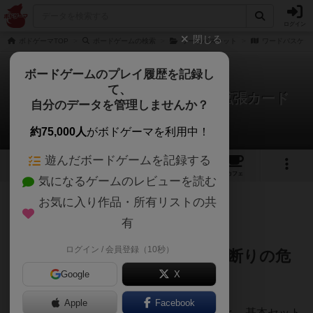
ログイン
閉じる
ボドゲーマTOP
ボードゲームの検索
ワードバスケット
ワードバスケッ
ボードゲームのプレイ履歴を記録し
て、
ワードバスケット：濁音半濁音拡張カード
自分のデータを管理しませんか？
krmさんのレビュー
約75,000人
がボドゲーマを利用中！
遊んだボードゲームを記録する
1
3
10
トップ
画像
動画
レビュー
カフェ
気になるゲームのレビューを読む
お気に入り作品・所有リストの共
139名
2名
0
5年弱前
有
ログイン / 会員登録（10秒）
難易度上昇を招く、初中級者お断りの危
Google
X
険な拡張
Apple
Facebook
本レビューは拡張キットを導入したゲームと、基本セット