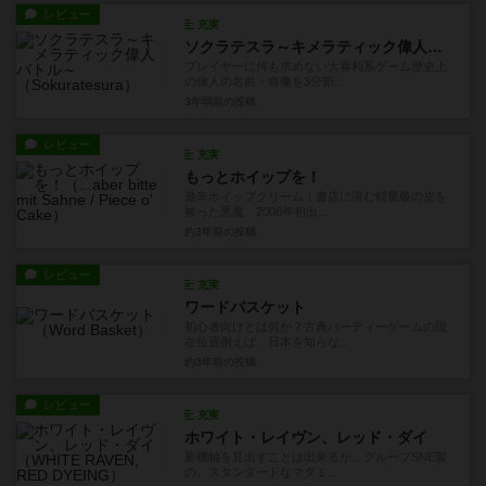
レビュー
充実
ソクラテスラ～キメラティック偉人バトル～
プレイヤーに何も求めない大喜利系ゲーム歴史上
の偉人の名前・肖像を3分割...
3年弱前
の投稿
レビュー
充実
もっとホイップを！
激辛ホイップクリーム！書店に潜む軽量級の皮を
被った悪魔 2008年初出...
約3年前
の投稿
レビュー
充実
ワードバスケット
初心者向けとは何か？古典パーティーゲームの現
在位置例えば、日本を知らな...
約3年前
の投稿
レビュー
充実
ホワイト・レイヴン、レッド・ダイ
新機軸を見出すことは出来るが…グループSNE製
の、スタンダードなマダミ...