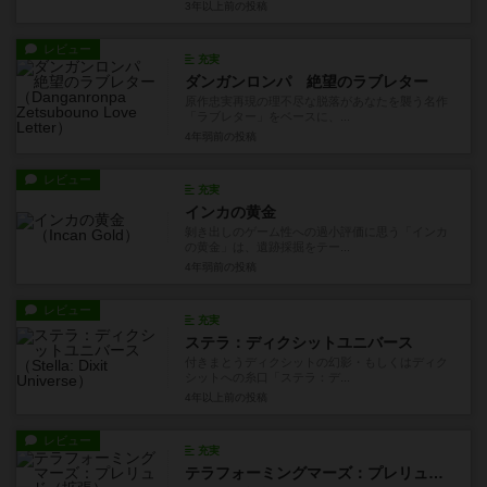
3年以上前
の投稿
レビュー
充実
ダンガンロンパ 絶望のラブレター
原作忠実再現の理不尽な脱落があなたを襲う名作
「ラブレター」をベースに、...
4年弱前
の投稿
レビュー
充実
インカの黄金
剝き出しのゲーム性への過小評価に思う「インカ
の黄金」は、遺跡採掘をテー...
4年弱前
の投稿
レビュー
充実
ステラ：ディクシットユニバース
付きまとうディクシットの幻影・もしくはディク
シットへの糸口「ステラ：デ...
4年以上前
の投稿
レビュー
充実
テラフォーミングマーズ：プレリュード（拡張）