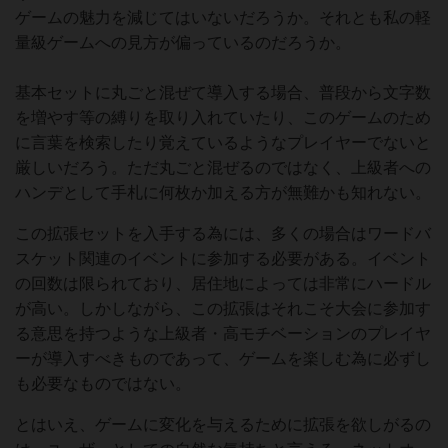
ゲームの魅力を減じてはいないだろうか。それとも私の軽
量級ゲームへの見方が偏っているのだろうか。
基本セットに丸ごと混ぜて導入する場合、普段から文字数
を増やす等の縛りを取り入れていたり、このゲームのため
に言葉を検索したり覚えているようなプレイヤーでないと
厳しいだろう。ただ丸ごと混ぜるのではなく、上級者への
ハンデとして手札に何枚か加える方が無難かも知れない。
この拡張セットを入手する為には、多くの場合はワードバ
スケット関連のイベントに参加する必要がある。イベント
の回数は限られており、居住地によっては非常にハードル
が高い。しかしながら、この拡張はそれこそ大会に参加す
る意思を持つような上級者・高モチベーションのプレイヤ
ーが導入すべきものであって、ゲームを楽しむ為に必ずし
も必要なものではない。
とはいえ、ゲームに変化を与えるために拡張を欲しがるの