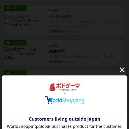
レビュー
充実
オバケだぞ～
対人アナログプレイ。簡単なルールで誰とでも遊
べるゲーム。こんなの子ども...
約5時間前
by おーちゃん
レビュー
充実
南北戦争
1983年にVictory Gamesが出版した『The Civil ...
約9時間前
by Chaco
レビュー
画像付き
ファイアー・ブルズ / 火牛陣
火牛を引き連れて敵を殲滅させる。縦か斜めで前2
列まで攻撃できるが、自分...
約11時間前
by うらまこ
レビュー
フリップ７
カードをめくるかパスをするかを決めてパスした
時のカード数字が得点になる...
約11時間前
by mob567