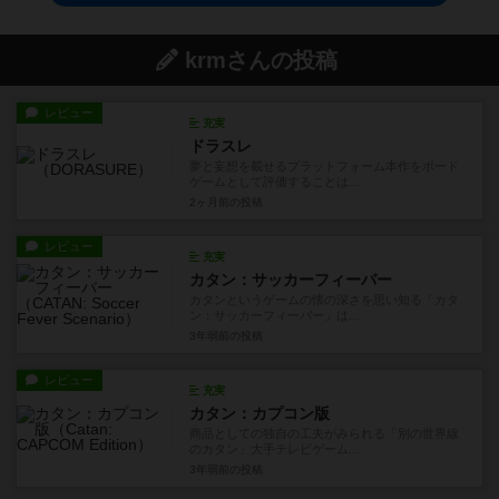
krmさんの投稿
レビュー
充実
ドラスレ
夢と妄想を載せるプラットフォーム本作をボード
ゲームとして評価することは...
2ヶ月前
の投稿
レビュー
充実
カタン：サッカーフィーバー
カタンというゲームの懐の深さを思い知る「カタ
ン：サッカーフィーバー」は...
3年弱前
の投稿
レビュー
充実
カタン：カプコン版
商品としての独自の工夫がみられる「別の世界線
のカタン」大手テレビゲーム...
3年弱前
の投稿