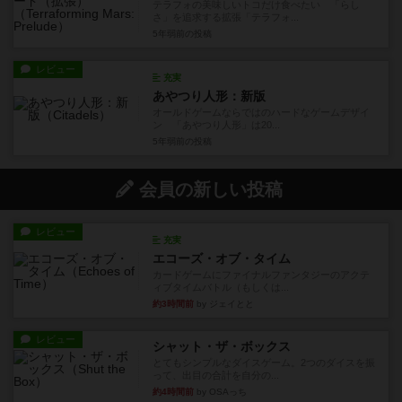
テラフォの美味しいトコだけ食べたい 「らし
さ」を追求する拡張「テラフォ...
5年弱前
の投稿
レビュー
充実
あやつり人形：新版
オールドゲームならではのハードなゲームデザイ
ン 「あやつり人形」は20...
5年弱前
の投稿
会員の新しい投稿
レビュー
充実
エコーズ・オブ・タイム
カードゲームにファイナルファンタジーのアクテ
ィブタイムバトル（もしくは...
約3時間前
by ジェイとと
レビュー
シャット・ザ・ボックス
とてもシンプルなダイスゲーム。2つのダイスを振
って、出目の合計を自分の...
約4時間前
by OSAっち