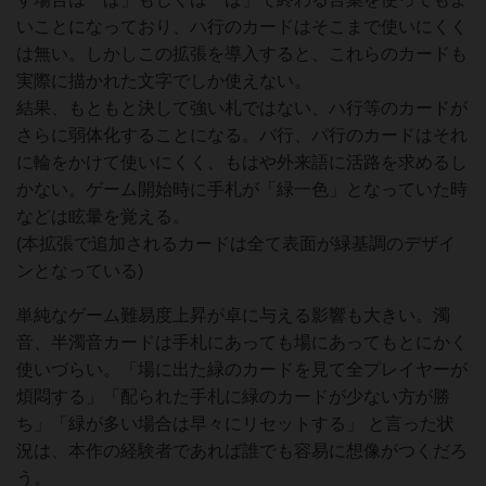
いことになっており、ハ行のカードはそこまで使いにくく
は無い。しかしこの拡張を導入すると、これらのカードも
実際に描かれた文字でしか使えない。
結果、もともと決して強い札ではない、ハ行等のカードが
さらに弱体化することになる。バ行、パ行のカードはそれ
に輪をかけて使いにくく、もはや外来語に活路を求めるし
かない。ゲーム開始時に手札が「緑一色」となっていた時
などは眩暈を覚える。
(本拡張で追加されるカードは全て表面が緑基調のデザイ
ンとなっている)
単純なゲーム難易度上昇が卓に与える影響も大きい。濁
音、半濁音カードは手札にあっても場にあってもとにかく
使いづらい。「場に出た緑のカードを見て全プレイヤーが
煩悶する」「配られた手札に緑のカードが少ない方が勝
ち」「緑が多い場合は早々にリセットする」 と言った状
況は、本作の経験者であれば誰でも容易に想像がつくだろ
う。