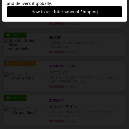
レビュー
コンセプト
親のプレイヤーがお題を決めて限られたヒントの
中から他のプレイヤーに当て...
約11時間前
by mob567
レビュー
海兵隊
1988年にVictory Gamesが出版した
『Leathernec...
約11時間前
by Chaco
ルール/インスト
画像付き
充実
パーミッド
おばあちゃんは猫が大好きです!しかし、あまりに
も多くの猫を飼っているた...
約12時間前
by jurong
レビュー
画像付き
オラパ・マイン
お気に入りのplayte製です。オラパスペースから
やり、気に入りました...
約12時間前
by くみ