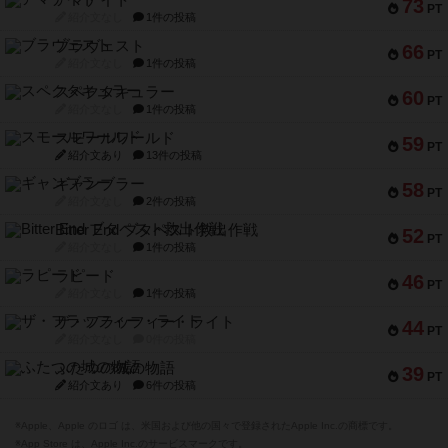
アマナイト
73
PT
紹介文なし
1件の投稿
ブラヴェスト
66
PT
紹介文なし
1件の投稿
スペクタキュラー
60
PT
紹介文なし
1件の投稿
スモールワールド
59
PT
紹介文あり
13件の投稿
ギャンブラー
58
PT
紹介文なし
2件の投稿
Bitter End ブタペスト救出作戦
52
PT
紹介文なし
1件の投稿
ラピード
46
PT
紹介文なし
1件の投稿
ザ・フラッフィー・ライト
44
PT
紹介文なし
0件の投稿
ふたつの城の物語
39
PT
紹介文あり
6件の投稿
※Apple、Apple のロゴ は、米国および他の国々で登録されたApple Inc.の商標です。
※App Store は、Apple Inc.のサービスマークです。