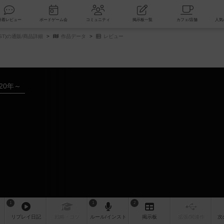
索
新着レビュー
ボードゲーム会
コミュニティ
掲示板一覧
ST)の通販/商品詳細
作品データ
レビュー
020年～
1
1
2
リプレイ
日記
戦略
・コツ
ルール
/インスト
掲示板
拡張/関連
作
次