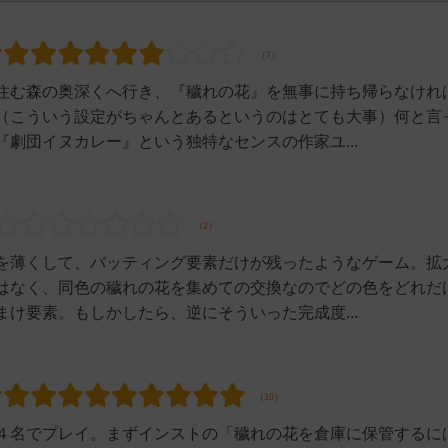
住む森の奥深くへ行き、『穢れの花』を無事に持ち帰らなけれ
（こういう設定がちゃんとあるというのはとても大事）何と言
劇団イヌカレー』という独特なセンスの作家ユ...
を薄くして、バッティング要素だけが残ったようなゲーム。拡
はなく、同色の穢れの花を集めての交換なのでどの色をどれだ
け要素。もしかしたら、逆にそういった完成度...
４名でプレイ。まずインストの「穢れの花を倉庫に保管するに