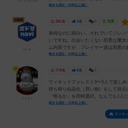
スエ (とまり木)
続きを読む（5年以上前）
大賢者
561名
3名
0
充実
単純なのに面白い。それでいてジレン
いですね。出会いたくない邪悪な魔女
ム内容ですが、プレイヤー達は邪悪の森
カレオ
続きを読む（5年以上前）
神
378名
0名
0
ウィキッドフォレスト3〜5人で楽し
持ち帰り結晶化（買い物）をして得点
「帰るか」を同時選択。なんでも1人に
うらまこ
続きを読む（5年以上前）
ウィキ