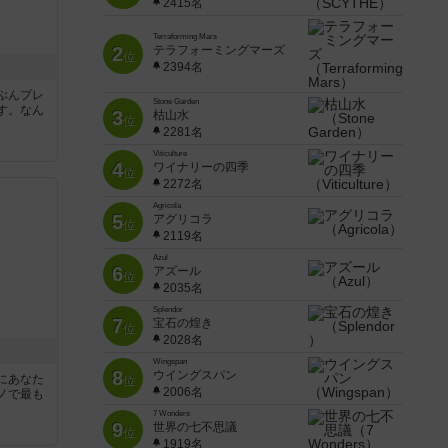
2415名
Terraforming Mars
2
テラフォーミングマーズ
位
2394名
ぶんプレ
Stone Garden
す。なん
3
枯山水
位
2281名
Viticulture
4
ワイナリーの四季
位
2272名
Agricola
5
アグリコラ
位
2119名
Azul
6
アズール
位
2035名
Splendor
7
宝石の煌き
位
2028名
Wingspan
8
ウイングスパン
にあなた
位
2006名
ノで最も
7 Wonders
9
世界の七不思議
位
1919名