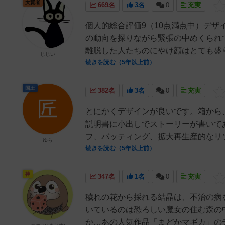
大賢者
669名
3名
0
充実
個人的総合評価9（10点満点中）デ
の動向を探りながら緊張の中めくられ
離脱した人たちのにやけ顔はとても盛り
じじい
続きを読む（5年以上前）
国王
382名
3名
0
充実
とにかくデザインが良いです。箱から
説明書に小出しでストーリーが書いて
フ、バッティング、拡大再生産的なリソ
ゆら
続きを読む（5年以上前）
神
347名
1名
0
充実
穢れの花から採れる結晶は、不治の病
いているのは恐ろしい魔女の住む森の
か…あの人気作品「まどかマギカ」のデ