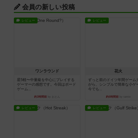
会員の新しい投稿
レビュー
レビュー
ワンラウンド
花火
星5軽〜中量級を中心にプレイする
ずっと前のドイツ年間ゲーム
ゲーマーの感想です。今回はボード
がら、シンプルで簡単な小ゲ
ゲーム...
今でも...
約3時間前
by おとん
約6時間前
by tamio
レビュー
レビュー