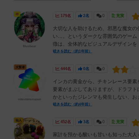
神
179名
2名
0
充実
大切な人を助けるため、邪悪な魔女の
い…。というダークな雰囲気のゲーム
徴は、全体的なビジュアルデザインを『
Bluebear
続きを読む（約1年前）
大賢者
444名
0名
0
インカの黄金から、チキンレース要素
要素がまぶしてありますが、ドラフト
かといったジレンマも発生しない、おま
mitinotimonasuti
続きを読む（約4年前）
仙人
452名
3名
0
充実
家計を預かる酸いも甘いも知った大人