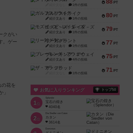
88
PT
紹介文なし
1件の投稿
ガルフストライク
80
PT
紹介文あり
1件の投稿
モズビ－ズ・レイダ－ズ
79
PT
紹介文あり
1件の投稿
ークがい
リー対グラント
す。ゲー
77
PT
紹介文あり
1件の投稿
ブレーキング・アウェイ
75
PT
紹介文あり
4件の投稿
ザ・フラッド
71
PT
紹介文なし
1件の投稿
れの花を
お気に入りランキング
トップ50
か」
Splendor
1
宝石の煌き
位
4040名
Die Siedler von Catan
2
カタン
位
3614名
Dominion
ドミニオン