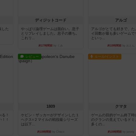
ディジットコード
アルゴ
出版した
やっぱり論理ゲームは面白い。息子
アルゴがとても好きで、た
とリプレイしました。息子の勝ち。
イ回数が最も多いゲームで
これリ...
といっ...
約17時間前
by くみ
約18時間前
by おとん
レビュー
ルール/インスト
1809
クマタ
べる！
ケビン・ザッカーがデザインした１
ゲームの目的ゲーム終了時
い！！
ヘクス=２マイルの戦役級シリーズ
のクランの見えているドミ
は以下...
多くの...
約18時間前
by Chaco
約18時間前
by jurong