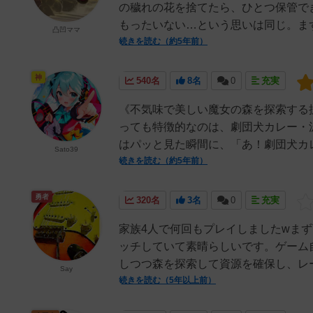
の穢れの花を捨てたら、ひとつ保管で
もったいない…という思いは同じ。まず
凸凹ママ
続きを読む（約5年前）
神
540名
8名
0
充実
《不気味で美しい魔女の森を探索する
っても特徴的なのは、劇団犬カレー・
はパッと見た瞬間に、「あ！劇団犬カレ
Sato39
続きを読む（約5年前）
勇者
320名
3名
0
充実
家族4人で何回もプレイしましたwま
ッチしていて素晴らしいです。ゲーム
しつつ森を探索して資源を確保し、レース
Say
続きを読む（5年以上前）