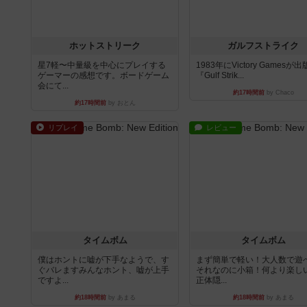
ホットストリーク
ガルフストライク
星7軽〜中量級を中心にプレイする
1983年にVictory Gamesが
ゲーマーの感想です。ボードゲーム
『Gulf Strik...
会にて...
約17時間前
by Chaco
約17時間前
by おとん
リプレイ
レビュー
タイムボム
タイムボム
僕はホントに嘘が下手なようで、す
まず簡単で軽い！大人数で遊
ぐバレますみんなホント、嘘が上手
それなのに小箱！何より楽し
ですよ...
正体隠...
約18時間前
by あまる
約18時間前
by あまる