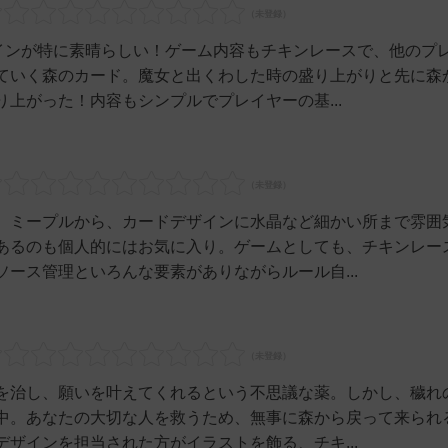
ザインが特に素晴らしい！ゲーム内容もチキンレースで、他のプ
ていく森のカード。魔女と出くわした時の盛り上がりと先に森
上がった！内容もシンプルでプレイヤーの基...
、ミープルから、カードデザインに水晶など細かい所まで雰囲
あるのも個人的にはお気に入り。ゲームとしても、チキンレー
ース管理といろんな要素がありながらルール自...
を治し、願いを叶えてくれるという不思議な薬。しかし、穢れ
中。あなたの大切な人を救うため、無事に森から戻って来られ
ザインを担当された方がイラストを飾る、チキ...