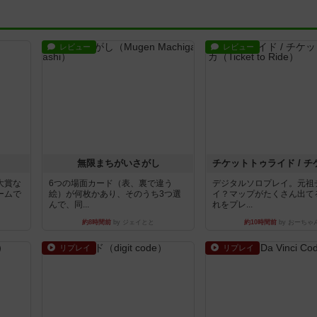
レビュー
レビュー
無限まちがいさがし
大賞な
6つの場面カード（表、裏で違う
デジタルソロプレイ。元祖
ームで
絵）が何枚かあり、そのうち3つ選
イ？マップがたくさん出て
んで、同...
れをプレ...
約8時間前
by ジェイとと
約10時間前
by おーちゃ
リプレイ
リプレイ