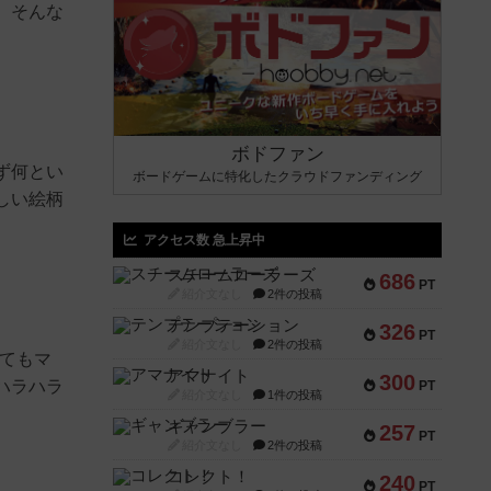
。そんな
ボドファン
ず何とい
ボードゲームに特化したクラウドファンディング
しい絵柄
アクセス数 急上昇中
スチームローラーズ
686
PT
紹介文なし
2件の投稿
テンプテーション
326
PT
紹介文なし
2件の投稿
てもマ
アマナイト
300
ハラハラ
PT
紹介文なし
1件の投稿
ギャンブラー
257
PT
紹介文なし
2件の投稿
コレクト！
240
PT