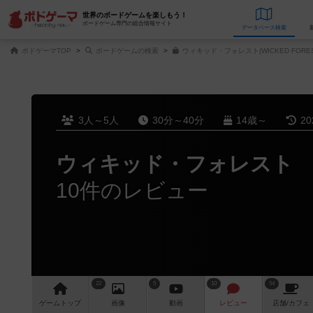
世界のボードゲームを楽しもう！
ボードゲーム専門の総合情報サイト
データベース
検
ボドゲーマTOP
ボードゲームの検索
ウィキッド・フォレスト(WICKED FORE
3人～5人
30分～40分
14歳～
2
ウィキッド・フォレスト
10件のレビュー
22
5
10
54
ゲーム
トップ
画像
動画
レビュー
店舗/
カフェ