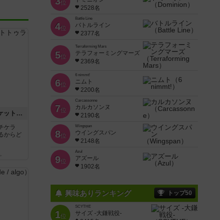
3
位
2528名
Battle Line
4
バトルライン
位
2377名
Terraforming Mars
5
テラフォーミングマーズ
位
2369名
6 nimmt!
6
ニムト
位
2200名
Carcassonne
7
カルカソンヌ
位
チケットトゥライド / チケットトゥライドアメリカ
2190名
チケラ
Wingspan
8
ウイングスパン
るからど
位
2148名
Azul
ん
9
アズール
位
1902名
興味ありランキング
トップ50
SCYTHE
1
サイズ -大鎌戦役-
位