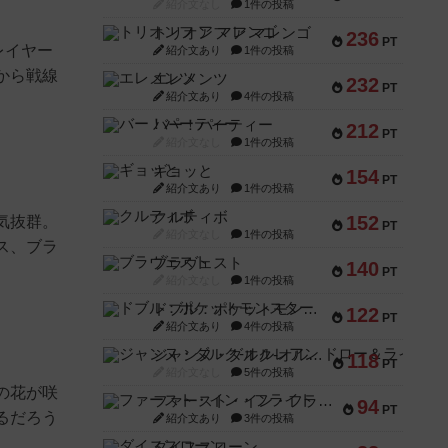
紹介文なし
1件の投稿
トリオンフ ア マレンゴ
236
PT
レイヤー
紹介文あり
1件の投稿
から戦線
エレメンツ
232
PT
紹介文あり
4件の投稿
バー！パーティー
212
PT
紹介文なし
1件の投稿
ギョッと
154
PT
紹介文あり
1件の投稿
クルティボ
152
気抜群。
PT
紹介文なし
1件の投稿
ス、ブラ
ブラヴェスト
140
PT
紹介文なし
1件の投稿
ドブル：ポケットモンスター
122
PT
紹介文あり
4件の投稿
ジャンヌ・ダルク-オルレアン ドロー＆ライト
118
PT
紹介文なし
5件の投稿
の花が咲
ファースト・イン・フライト
94
PT
るだろう
紹介文あり
3件の投稿
ダイススローン