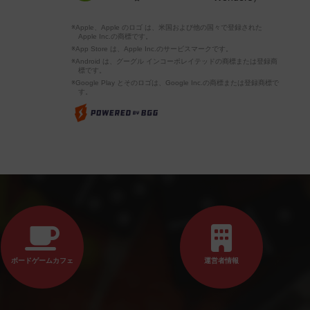
※Apple、Apple のロゴ は、米国および他の国々で登録された
Apple Inc.の商標です。
※App Store は、Apple Inc.のサービスマークです。
※Android は、グーグル インコーポレイテッドの商標または登録商
標です。
※Google Play とそのロゴは、Google Inc.の商標または登録商標で
す。
ボードゲームカフェ
運営者情報