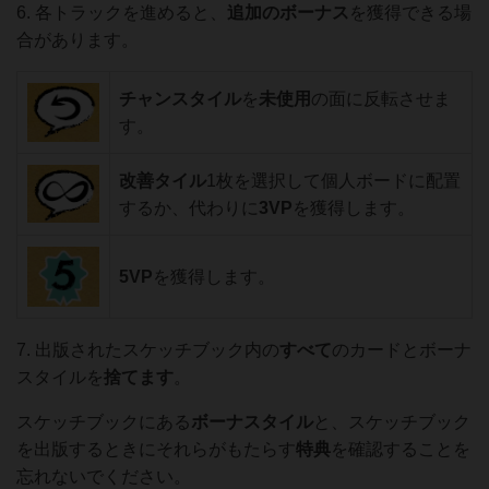
6. 各トラックを進めると、
追加のボーナス
を獲得できる場
合があります。
チャンスタイル
を
未使用
の面に反転させま
す。
改善タイル
1枚を選択して個人ボードに配置
するか、代わりに
3VP
を獲得します。
5VP
を獲得します。
7. 出版されたスケッチブック内の
すべて
のカードとボーナ
スタイルを
捨てます
。
スケッチブックにある
ボーナスタイル
と、スケッチブック
を出版するときにそれらがもたらす
特典
を確認することを
忘れないでください。