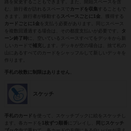
路を変更することもできます。また、開始スペースを含
む、旅行者が訪れるスペースで
カード
を収集
することもで
きます。旅行者が移動する
スペースごとに1金
、獲得する
カードごとに1金
を支払う必要があります。同じスペース
を複数回通過する場合は、その都度支払いが必要です。
タ
ーン終了時
に、空いているスペースすべてをデッキから新
しいカードで
補充
します。デッキが空の場合は、捨て札の
山にあるすべてのカードをシャッフルして新しいデッキを
作ります。
手札の枚数に制限はありません
。
スケッチ
手札のカード
を使って、スケッチブックに絵をスケッチし
ます。各カードを
1枚ずつ順番
にプレイし、
同じスケッチ
ブック
内で重ねて、各カードの左側にある白いバーが見え