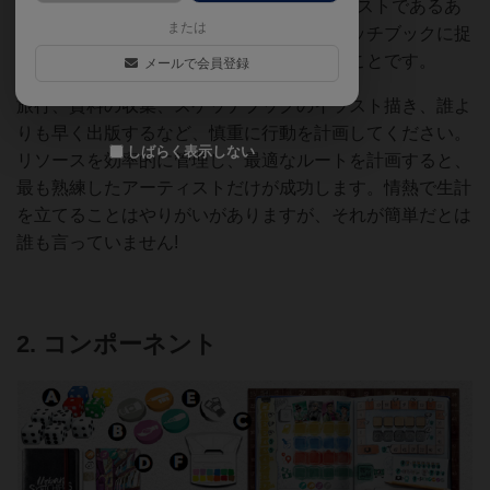
Urban Sketchersにおいて、旅するアーティストであるあ
または
なたの使命は、世界中の都市の本質をスケッチブックに捉
え、作品を出版し、名声と評価を獲得することです。
メールで会員登録
旅行、資料の収集、スケッチブックのイラスト描き、誰よ
りも早く出版するなど、慎重に行動を計画してください。
しばらく表示しない
リソースを効率的に管理し、最適なルートを計画すると、
最も熟練したアーティストだけが成功します。情熱で生計
を立てることはやりがいがありますが、それが簡単だとは
誰も言っていません!
2. コンポーネント