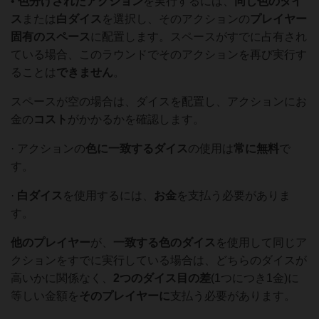
•
色分けされたアクション
を実行するには、
同じ色のダイ
ス
または
白ダイス
を選択し、そのアクションの
プレイヤー
固有のスペース
に配置します。スペースがすでに占有され
ている場合、このラウンドでそのアクションを再び実行す
ることは
できません
。
スペースが空の場合は、ダイスを配置し、アクションにお
金の
コスト
がかかるかを確認します。
· アクションの
色に一致するダイス
の使用は
常に無料
で
す。
·
白ダイス
を使用するには、
お金
を支払う必要がありま
す。
他のプレイヤー
が、
一致する色のダイス
を使用して同じア
クションをすでに実行している場合は、どちらのダイスが
高いかに関係なく、
2つのダイス目の差
(1つにつき1金)に
等しい金額を
そのプレイヤーに
支払う必要があります。