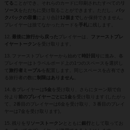
てる
ことができ、それらのカードに印刷されたすべての
リ
ソース
をただちに受け取ることができます。ただし、
バッ
クパックの容量
により合計
12個まで
しか保持できません。
プレイヤーは捨てなかったカードを
手札
に残します。
12.
最後に旅行から戻った
プレイヤーは、
ファーストプレ
イヤートークン
を受け取ります。
13. ファーストプレイヤーから始めて
時計回り
に進み、各
プレイヤーはトラベルボード上の1つのスペースを選択し
て
旅行者ミープル
を配置します。同じスペースを占有でき
る旅行者の数に
制限はありません
。
14. 各プレイヤーは
5金
を受け取り、さらにターン順で自
分より
前のプレイヤーごとに
1金
を受け取ります (したがっ
て、2番目のプレイヤーは6金を受け取り、3 番目のプレイ
ヤーは7金を受け取ります)。
15. 残りを
リソーストークン
とともに
銀行
として取ってお