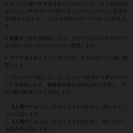
4. すべての
ボーナスタイル
を
バッグ
に入れ、よく混ぜ合わ
せてから、中央ボードの割り当てられたスペースに配置す
る5枚を引きます。バッグを中央のボードの近くに置きま
す。
5.
改善タイル
を種類別に分け、それぞれの山を中央ボード
上の割り当てられたスペースに配置します。
6.
テーマタイル
をタイプ別に分け、中央のボードの横に配
置します。
7. プレイヤーの数に応じて、ゲームで使用する
ダイス
のセ
ットを準備します。
色付きのダイス4つ
は常に使用し、下
記の数の
白ダイス
を追加します:
2人用ゲーム
では、白ダイスを
1つ
追加し、残りをボッ
クスに戻します。
3人用ゲーム
では、白ダイスを
3つ
追加し、残りの2つ
を箱の中に残します。