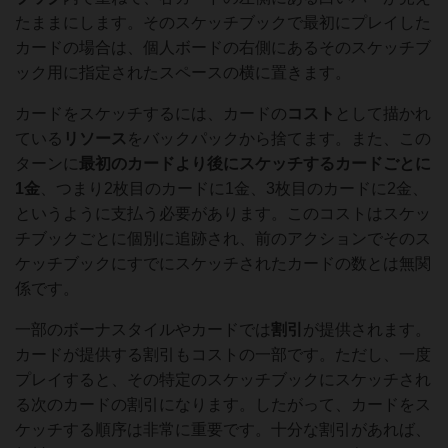
たままにします。そのスケッチブックで最初にプレイした
カードの場合は、個人ボードの右側にあるそのスケッチブ
ック用に指定されたスペースの横に置きます。
カードをスケッチするには、カードの
コスト
として描かれ
ている
リソース
をバックパックから捨てます。また、この
ターンに
最初のカードより
後にスケッチするカードごとに
1金
、つまり2枚目のカードに1金、3枚目のカードに2金、
というように支払う必要があります。このコストはスケッ
チブックごとに個別に追跡され、前のアクションでそのス
ケッチブックにすでにスケッチされたカードの数とは無関
係です。
一部のボーナスタイルやカードでは
割引
が提供されます。
カードが提供する割引もコストの一部です。ただし、一度
プレイすると、その特定のスケッチブックにスケッチされ
る次のカードの割引になります。したがって、カードをス
ケッチする順序は非常に重要です。十分な割引があれば、