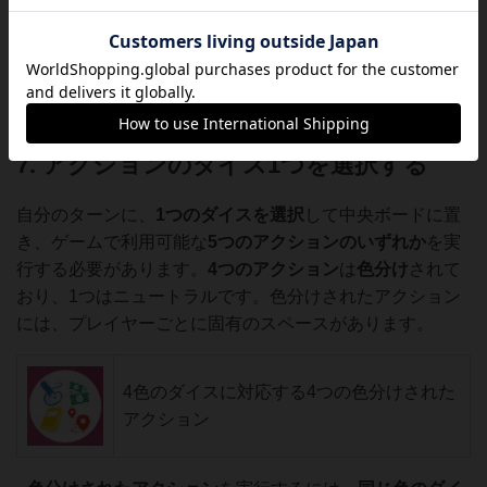
てください。そうでない場合は、
ファーストプレイヤート
ークン
を
時計回りに
次
のプレイヤーに渡し、新しいラウン
ドを開始します。
7. アクションのダイス1つを選択する
自分のターンに、
1つのダイスを選択
して中央ボードに置
き、ゲームで利用可能な
5つのアクションのいずれか
を実
行する必要があります。
4つのアクション
は
色分け
されて
おり、1つはニュートラルです。色分けされたアクション
には、プレイヤーごとに固有のスペースがあります。
4色のダイスに対応する4つの色分けされた
アクション