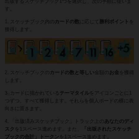
出版するスケッチブック1つを選択し、次の手順に従いま
す。
1. スケッチブック内の
カードの数
に応じて
勝利ポイント
を
獲得します。
2. スケッチブックの
カードの数と等しい
金額の
お金
を獲得
します。
3. カードに描かれている
テーマタイル
をアイコンごとに1
つずつ、すべて獲得します。それらを個人ボードの横に表
向きに置きます。
4. 「出版済みスケッチブック」トラック上の
あなたの
ディ
スク
を1スペース進めます。また、
「出版されたスケッチ
ブックの合計」
トークン
を1スペース進めます。