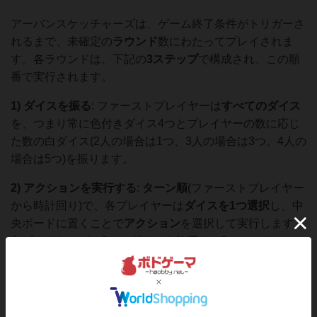
アーバンスケッチャーズは、ゲーム終了条件がトリガーさ
れるまで、未確定の
ラウンド
数にわたってプレイされま
す。各ラウンドは、下記の
3ステップ
で構成され、この順
番で実行されます。
1) ダイスを振る
: ファーストプレイヤーは
すべてのダイス
を、つまり常に色付きダイス4つとプレイヤーの数に応じ
た数の白ダイス(2人の場合は1つ、3人の場合は3つ、4人の
場合は5つ)を振ります。
2) アクションを実行する
:
ターン順
(ファーストプレイヤー
から時計回り)で、各プレイヤーは
ダイスを1つ選択
し、中
央ボードに置くことで
アクション
を選択して実行します。
各プレイヤーが、
2つ
のダイスを使用し、2つのアクション
を実行するまで、順番にターンを行います。
3) ラウンド終了
: ダイスが
1つだけ残った
ら、ラウンドは
終了します。
ゲーム終了条件
が満たされているかを確認し