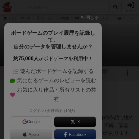
ログイン
閉じる
ボドゲーマTOP
ボードゲームの検索
アーバンスケッチャー
ルール/イン
ボードゲームのプレイ履歴を記録し
て、
アーバンスケッチャー
自分のデータを管理しませんか？
jurongさんのルール/インスト
約75,000人
がボドゲーマを利用中！
遊んだボードゲームを記録する
1
トップ
画像
動画
レビュー
カフェ
気になるゲームのレビューを読む
お気に入り作品・所有リストの共
128名
1名
0
11ヶ月前
有
1. はじめに
ログイン / 会員登録（10秒）
世界は真っ白なキャンバスで、あなたが自分の作品で埋め
Google
X
るのを待っています。どの都市にも、物語、伝統、記念
碑、隠れた宝石など、捉える価値のあるものがあります。
Apple
Facebook