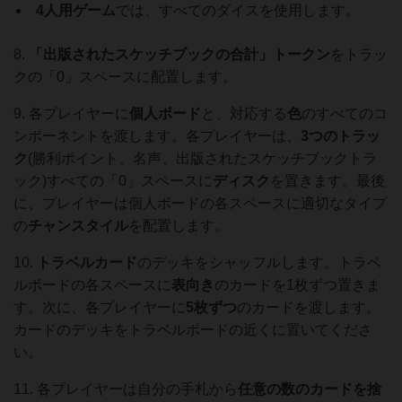
4人用ゲーム
では、すべてのダイスを使用します。
8.
「出版されたスケッチブックの合計」トークン
をトラッ
クの「0」スペースに配置します。
9. 各プレイヤーに
個人ボード
と、対応する
色
のすべてのコ
ンポーネントを渡します。各プレイヤーは、
3つのトラッ
ク
(勝利ポイント、名声、出版されたスケッチブックトラ
ック)すべての「0」スペースに
ディスク
を置きます。最後
に、プレイヤーは個人ボードの各スペースに適切なタイプ
の
チャンスタイル
を配置します。
10.
トラベルカード
のデッキをシャッフルします。トラベ
ルボードの各スペースに
表向き
のカードを1枚ずつ置きま
す。次に、各プレイヤーに
5枚ずつ
のカードを渡します。
カードのデッキをトラベルボードの近くに置いてくださ
い。
11. 各プレイヤーは自分の手札から
任意の数のカードを捨