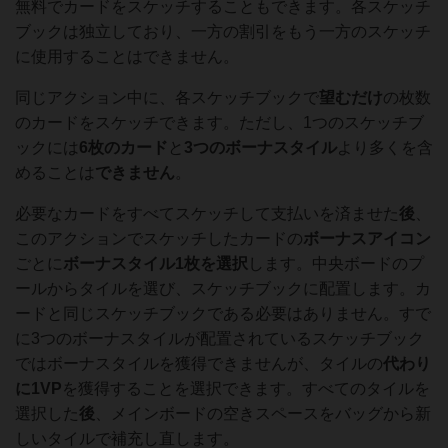
無料でカードをスケッチすることもできます。各スケッチ
ブックは独立しており、一方の割引をもう一方のスケッチ
に使用することはできません。
同じアクション中に、各スケッチブックで
望むだけ
の枚数
のカードをスケッチできます。ただし、1つのスケッチブ
ックには
6枚のカード
と
3つのボーナスタイル
より多くを含
めることは
できません
。
必要なカードをすべてスケッチして支払いを済ませた
後
、
このアクションでスケッチしたカードの
ボーナスアイコン
ごとに
ボーナスタイル1枚を選択
します。中央ボードのプ
ールからタイルを選び、スケッチブックに配置します。カ
ードと同じスケッチブックである必要はありません。すで
に3つのボーナスタイルが配置されているスケッチブック
ではボーナスタイルを獲得できませんが、タイルの
代わり
に1VP
を獲得することを選択できます。すべてのタイルを
選択した
後
、メインボードの空きスペースをバッグから新
しいタイルで補充し直します。