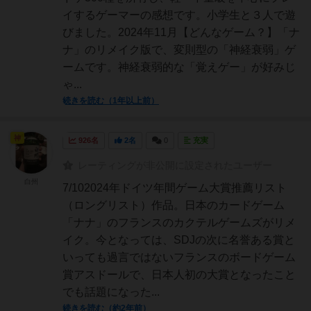
イするゲーマーの感想です。小学生と３人で遊
びました。2024年11月【どんなゲーム？】「ナ
ナ」のリメイク版で、変則型の「神経衰弱」ゲ
ームです。神経衰弱的な「覚えゲー」が好みじ
ゃ...
続きを読む（1年以上前）
神
926名
2名
0
充実
レーティングが非公開に設定されたユーザー
白州
7/102024年ドイツ年間ゲーム大賞推薦リスト
（ロングリスト）作品。日本のカードゲーム
「ナナ」のフランスのカクテルゲームズがリメ
イク。今となっては、SDJの次に名誉ある賞と
いっても過言ではないフランスのボードゲーム
賞アスドールで、日本人初の大賞となったこと
でも話題になった...
続きを読む（約2年前）