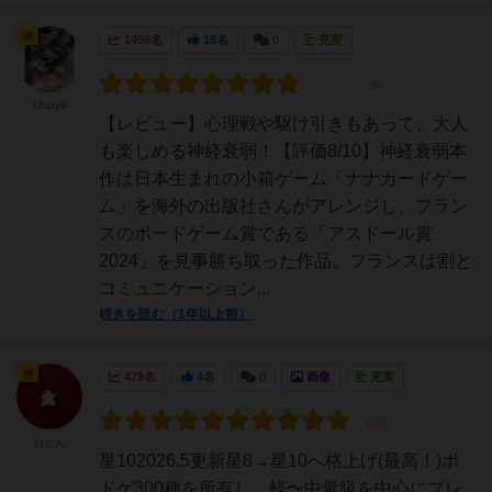
神
1459名
18名
0
充実
18toya
【レビュー】心理戦や駆け引きもあって、大人
も楽しめる神経衰弱！【評価8/10】神経衰弱本
作は日本生まれの小箱ゲーム「ナナカードゲー
ム」を海外の出版社さんがアレンジし、フラン
スのボードゲーム賞である「アスドール賞
2024」を見事勝ち取った作品。フランスは割と
コミュニケーション...
続きを読む（1年以上前）
神
479名
4名
0
画像
充実
おとん
星102026.5更新星8→星10へ格上げ(最高！)ボ
ドゲ300種を所有し、軽〜中量級を中心にプレ