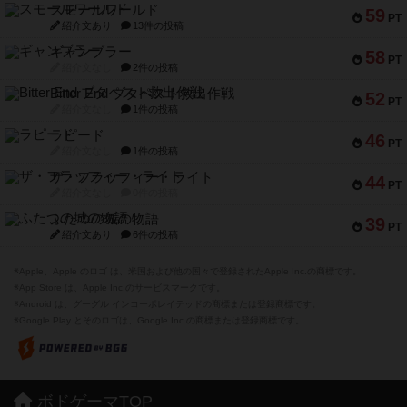
スモールワールド
59
PT
紹介文あり
13件の投稿
ギャンブラー
58
PT
紹介文なし
2件の投稿
Bitter End ブタペスト救出作戦
52
PT
紹介文なし
1件の投稿
ラピード
46
PT
紹介文なし
1件の投稿
ザ・フラッフィー・ライト
44
PT
紹介文なし
0件の投稿
ふたつの城の物語
39
PT
紹介文あり
6件の投稿
※Apple、Apple のロゴ は、米国および他の国々で登録されたApple Inc.の商標です。
※App Store は、Apple Inc.のサービスマークです。
※Android は、グーグル インコーポレイテッドの商標または登録商標です。
※Google Play とそのロゴは、Google Inc.の商標または登録商標です。
ボドゲーマTOP