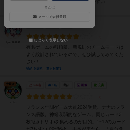
わいいルールもシンプルで覚えやすい
または
続きを読む（7ヶ月前）
メールで会員登録
勇者
128名
0名
0
しばらく表示しない
lynn👾👾👾
有名ゲームの移植版。新規則のチームモードは
よく設計されているので、ぜひ試してみてくだ
さい！
続きを読む（8ヶ月前）
大賢者
626名
1名
0
画像
充実
aoiro
フランス年間ゲーム大賞2024受賞。ナナのフラ
ンス語版。神経衰弱的なゲーム。同じカード3
枚1組(トリオ)を集めるのが目的。1~12のカード
が3枚ずつで計36枚。 手番が来たら、「自分含