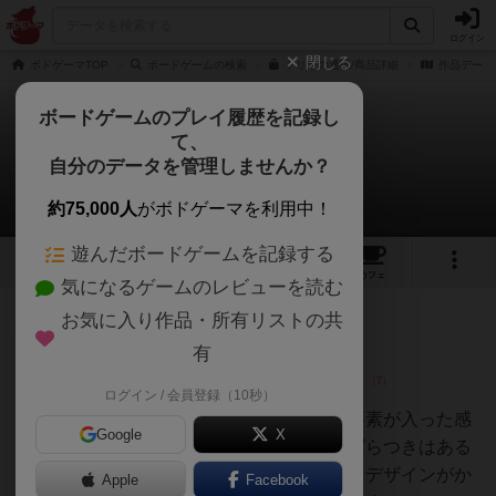
ログイン
閉じる
ボドゲーマTOP
ボードゲームの検索
トリオの通販/商品詳細
作品データ
ボードゲームのプレイ履歴を記録し
て、
トリオ
自分のデータを管理しませんか？
11件のレビュー
約75,000人
がボドゲーマを利用中！
遊んだボードゲームを記録する
2
11
40
トップ
画像
動画
レビュー
カフェ
気になるゲームのレビューを読む
お気に入り作品・所有リストの共
仙人
68名
0名
0
有
ログイン / 会員登録（10秒）
のべつまくな
し
複雑な神経衰弱に、推理や戦術要素が入った感
Google
X
じカードの並びによって強弱のばらつきはある
ため、少し運要素強めかポップなデザインがか
Apple
Facebook