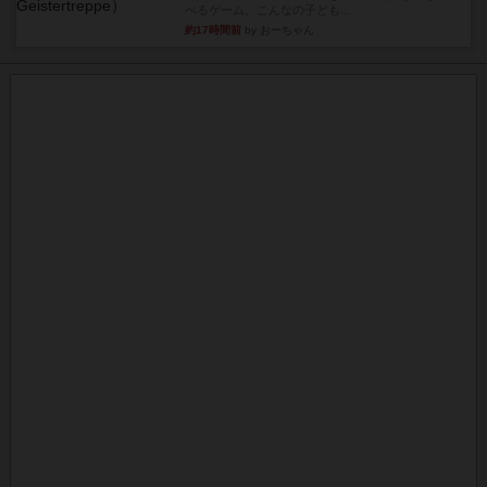
べるゲーム。こんなの子ども...
約17時間前
by おーちゃん