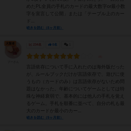
めたPL全員の手札のカードの最大数字or最小数
字を宣言して公開」または「テーブル上のカー
ド...
続きを読む（8ヶ月前）
大賢者
234名
0名
1
プーさん
言語依存について手に入れたのは海外版だった
が、ルールブックだけが言語依存で、遊びに使
うもの（カードのみ）は言語依存がないため問
題はなかった。年齢についてゲームとしては特
殊な神経衰弱で、基本的には他人の手札を覚え
るゲーム。手札を順番に並べて、自分の札も最
大のカードか最小のカー...
続きを読む（9ヶ月前）