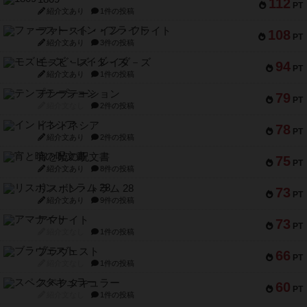
112
PT
紹介文あり
1件の投稿
ファースト・イン・フライト
108
PT
紹介文あり
3件の投稿
モズビ－ズ・レイダ－ズ
94
PT
紹介文あり
1件の投稿
テンプテーション
79
PT
紹介文なし
2件の投稿
インドネシア
78
PT
紹介文あり
2件の投稿
宵と暁の呪文書
75
PT
紹介文あり
8件の投稿
リスボン・トラム 28
73
PT
紹介文あり
9件の投稿
アマナイト
73
PT
紹介文なし
1件の投稿
ブラヴェスト
66
PT
紹介文なし
1件の投稿
スペクタキュラー
60
PT
紹介文なし
1件の投稿