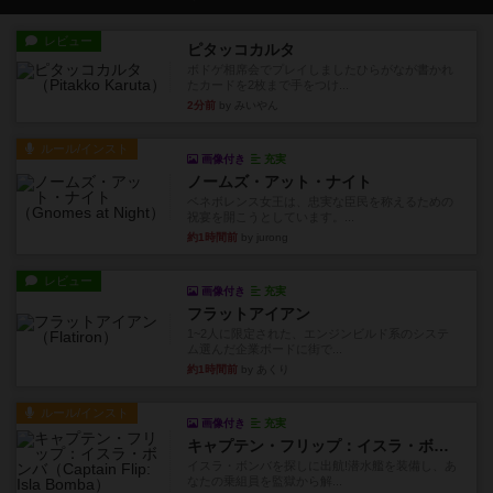
レビュー
ピタッコカルタ
ボドゲ相席会でプレイしましたひらがなが書かれ
たカードを2枚まで手をつけ...
2分前
by みいやん
ルール/インスト
画像付き
充実
ノームズ・アット・ナイト
ベネボレンス女王は、忠実な臣民を称えるための
祝宴を開こうとしています。...
約1時間前
by jurong
レビュー
画像付き
充実
フラットアイアン
1~2人に限定された、エンジンビルド系のシステ
ム選んだ企業ボードに街で...
約1時間前
by あくり
ルール/インスト
画像付き
充実
キャプテン・フリップ：イスラ・ボンバ
イスラ・ボンバを探しに出航!潜水艦を装備し、あ
なたの乗組員を監獄から解...