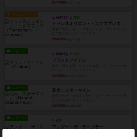
約4時間前
by jurong
ルール/インスト
画像付き
充実
トランスオリエント・エクスプレス
乗客の皆様、トランスオリエント・エクスプレス
にご乗車ありがとうございま...
約5時間前
by jurong
レビュー
画像付き
充実
フラットアイアン
世界に浸れる度 ☆☆☆☆★楽しさ ☆☆☆☆★
タイパ ☆☆☆☆☆マンハッ...
約6時間前
by DKnewyork
レビュー
花火：スターマイン
自分のカードは見えず他のプレイヤーのカードが
見える状態でカードを教えた...
約8時間前
by mob567
レビュー
充実
アンダー・ザ・テーブラー
笑えるバカゲームを集めているライトゲーマーと
してのレビューです。正体隠...