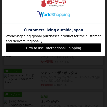
約10時間前
by toyota
レビュー
充実
ワン・トゥ・ファイブ
とにかくお手軽にすき間時間をうめるゲームとし
て重宝するゲームです。いわ...
約12時間前
by nabekoh
レビュー
充実
エコーズ・オブ・タイム
カードゲームにファイナルファンタジーのアクテ
ィブタイムバトル（もしくは...
約15時間前
by ジェイとと
レビュー
シャット・ザ・ボックス
とてもシンプルなダイスゲーム。2つのダイスを振
って、出目の合計を自分の...
約16時間前
by OSAっち
レビュー
充実
オバケだぞ～
対人アナログプレイ。簡単なルールで誰とでも遊