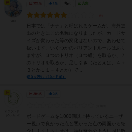
神
321名
1名
0
充実
yuki
日本では「ナナ」と呼ばれるゲームが、海外進
出のときにこの名称になりましたが、カードサ
イズが変わった等の変化はないので、あわせて
扱います。いくつかのバリアントルールはあり
ますが、３つのトリオ（３つ組）を取るか、７
のトリオを取るか、足し引き（たとえば、４＋
３とか１１－４とか）で...
続きを読む（10ヶ月前）
神
294名
0名
オグランド
（Oguland）
ボードゲームを1,000個以上持っているユーザ
ー視点で良かった点と悪かった点の両面から紹
介します！トリオは、神経衰弱のように同じ数