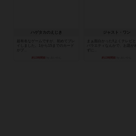
ハゲタカのえじき
ジャスト・ワン
超有名なゲームですが、初めてプレ
まぁ面白かった‼️よくテレビ
イしました。1から15までのカード
バラエティなんかで、お題が
がプ...
ずに...
約13時間前
by みいやん
約13時間前
by みいやん