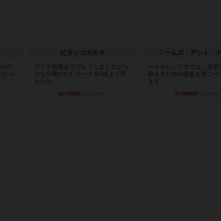
ピタッコカルタ
ノームズ・アット・
とかの
ボドゲ相席会でプレイしましたひら
ベネボレンス女王は、忠実
わから
がなが書かれたカードを2枚まで手
称えるための祝宴を開こう
をつけ...
ます。...
約13時間前
by みいやん
約14時間前
by jurong