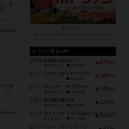
から、超
感じ。パ
ーム家族)
ボドファン
ボードゲームに特化したクラウドファンディング
アクセス数 急上昇中
無限まちがいさがし
574
PT
紹介文あり
2件の投稿
リワイルド：サウスアメリカ
389
PT
紹介文なし
2件の投稿
5までの数
アンダー・ザ・テーブラー
378
PT
。これを
紹介文あり
1件の投稿
宵と暁の呪文書
133
PT
紹介文あり
8件の投稿
セミファイナル ～お前はまだ生きている～
103
PT
紹介文あり
1件の投稿
ワン・トゥ・ファイブ
97