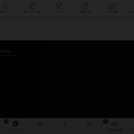
索
新着レビュー
ボードゲーム会
コミュニティ
掲示板一覧
017年～
1
11
リプレイ
日記
戦略
・コツ
ルール
/インスト
掲示板
拡張/関連
作
次