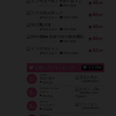
エコーズ・オブ・タイム
45
PT
紹介文なし
8件の投稿
スカルキング
45
PT
紹介文あり
12件の投稿
海兵隊
45
PT
紹介文あり
1件の投稿
Bitter End ブタペスト救出作戦
45
PT
紹介文なし
1件の投稿
ドコジャン
42
PT
紹介文あり
10件の投稿
お気に入りランキング
トップ50
Splendor
1
宝石の煌き
位
4041名
Die Siedler von Catan
2
カタン
位
3616名
Dominion
3
ドミニオン
位
2530名
Battle Line