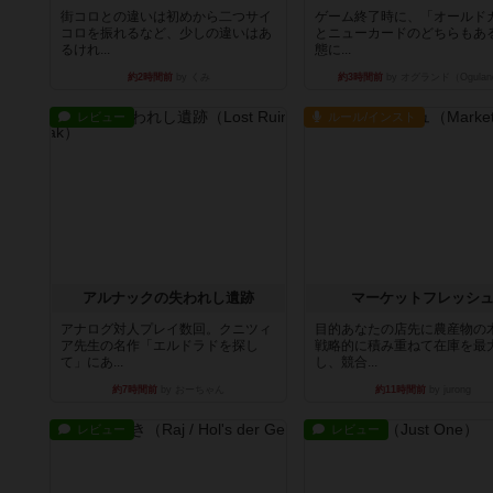
街コロとの違いは初めから二つサイ
ゲーム終了時に、「オールド
コロを振れるなど、少しの違いはあ
とニューカードのどちらもある
るけれ...
態に...
約2時間前
by くみ
約3時間前
by オグランド（Ogulan
レビュー
ルール/インスト
アルナックの失われし遺跡
マーケットフレッシ
アナログ対人プレイ数回。クニツィ
目的あなたの店先に農産物の
ア先生の名作「エルドラドを探し
戦略的に積み重ねて在庫を最
て」にあ...
し、競合...
約7時間前
by おーちゃん
約11時間前
by jurong
レビュー
レビュー