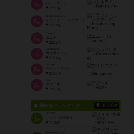
4
バトルライン
位
2378名
Terraforming Mars
5
テラフォーミングマーズ
位
2371名
6 nimmt!
6
ニムト
位
2202名
Carcassonne
7
カルカソンヌ
位
2191名
Wingspan
8
ウイングスパン
位
2150名
Azul
9
アズール
位
1903名
興味ありランキング
トップ50
SCYTHE
1
サイズ -大鎌戦役-
位
2415名
Terraforming Mars