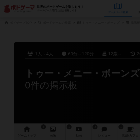
世界のボードゲームを楽しもう！
ボードゲーム専門の総合情報サイト
データベース
検
ボドゲーマTOP
ボードゲームの検索
トゥー・メニー・ボーンズ
掲示板
1人～4人
60分～120分
12歳～
2
トゥー・メニー・ボーンズ
0件の掲示板
1
1
3
1
ゲーム
トップ
画像
動画
レビュー
店舗/
カフェ