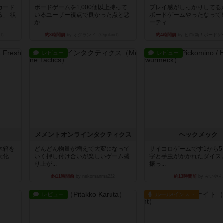
カード
ボードゲームを1,000個以上持って
プレイ感がしっかりしてる
」 状
いるユーザー視点で良かった点と悪
ボードゲームやったなって
か...
ーティ...
d）
約3時間前
by オグランド（Oguland）
約4時間前
by ヒロ(新！ボードゲ
レビュー
レビュー
ュ
メメントオンラインタクティクス
ヘックメック
木箱を
どんどん物量が増えて大変になって
サイコロゲームです1から
大化
いく押し付け合いが楽しいゲーム盛
字と芋虫がかかれたダイス
り上が...
振っ...
約11時間前
by nekomanma222
約13時間前
by みいやん
レビュー
ルール/インスト