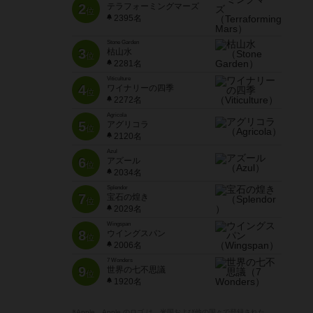
2
テラフォーミングマーズ
位
2395名
Stone Garden
3
枯山水
位
2281名
Viticulture
4
ワイナリーの四季
位
2272名
Agricola
5
アグリコラ
位
2120名
Azul
6
アズール
位
2034名
Splendor
7
宝石の煌き
位
2029名
Wingspan
8
ウイングスパン
位
2006名
7 Wonders
9
世界の七不思議
位
1920名
※Apple、Apple のロゴ は、米国および他の国々で登録された