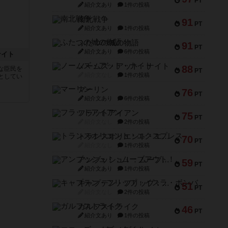
PT
紹介文あり
1件の投稿
南北戦争
91
PT
紹介文あり
1件の投稿
ふたつの城の物語
91
PT
紹介文あり
6件の投稿
ナイト
ノームズ・アット・ナイト
88
な臣民を
PT
紹介文なし
1件の投稿
としてい
マーリン
76
PT
紹介文あり
6件の投稿
フラットアイアン
75
PT
紹介文なし
2件の投稿
トランスオリエント・エクスプレス
70
PT
紹介文なし
1件の投稿
アンブッシュ！：ムーブアウト！
59
PT
紹介文あり
1件の投稿
キャプテン・フリップ：イスラ・ボンバ
51
PT
紹介文なし
2件の投稿
ガルフストライク
46
PT
紹介文あり
1件の投稿