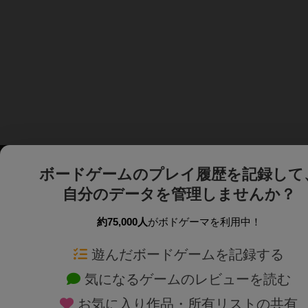
ボードゲームのプレイ履歴を記録して
自分のデータを管理しませんか？
約75,000人
がボドゲーマを利用中！
ボドゲーマTOP
ボードゲーム通販
遊んだボードゲームを記録する
気になるゲームのレビューを読む
ボードゲームを検索する
新作・再入荷情報
お気に入り作品・所有リストの共有
ボードゲームの新着レビュー
定番ボードゲームの通販