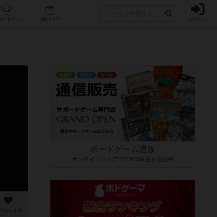
ログイン
カフェ/店舗
人気ボードゲーム
通販ストア
ボードゲーム通販
オンラインストアで7,500商品を販売中
のおすすめ