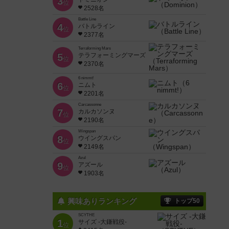
3
位
2528名
Battle Line
4
バトルライン
位
2377名
Terraforming Mars
5
テラフォーミングマーズ
位
2370名
6 nimmt!
6
ニムト
位
2201名
Carcassonne
7
カルカソンヌ
位
2190名
Wingspan
8
ウイングスパン
位
2149名
Azul
9
アズール
位
1903名
興味ありランキング
トップ50
SCYTHE
1
サイズ -大鎌戦役-
位