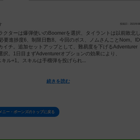
す
投稿日：2021年08
クターは爆弾使いのBoomerを選択、タイラントは以前敗北し
必要進捗度6、制限日数8。今回のボス、ノムさんことNom。I
イチ。追加セットアップとして、難易度を下げるAdventurer
択。1日目まずAdventurerオプションの効果により、
スキル+1。スキルは手榴弾を投げられ...
続きを読む
メニー・ボーンズのトップに戻る