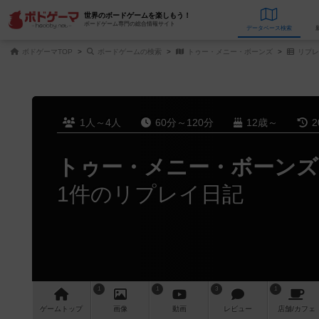
世界のボードゲームを楽しもう！
ボードゲーム専門の総合情報サイト
データベース
検
ボドゲーマTOP
ボードゲームの検索
トゥー・メニー・ボーンズ
リプレ
1人～4人
60分～120分
12歳～
2
トゥー・メニー・ボーンズ
1件のリプレイ日記
1
1
3
1
ゲーム
トップ
画像
動画
レビュー
店舗/
カフェ