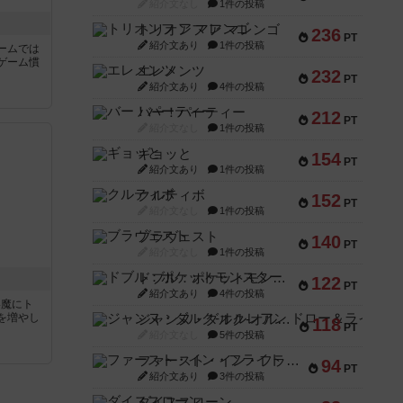
紹介文なし
1件の投稿
トリオンフ ア マレンゴ
236
PT
紹介文あり
1件の投稿
ームでは
ゲーム慣
エレメンツ
232
PT
紹介文あり
4件の投稿
と
バー！パーティー
212
PT
紹介文なし
1件の投稿
ギョッと
154
PT
紹介文あり
1件の投稿
クルティボ
152
PT
紹介文なし
1件の投稿
ブラヴェスト
140
PT
紹介文なし
1件の投稿
ドブル：ポケットモンスター
122
PT
紹介文あり
4件の投稿
い魔にト
を増やし
ジャンヌ・ダルク-オルレアン ドロー＆ライト
118
PT
紹介文なし
5件の投稿
ファースト・イン・フライト
94
PT
紹介文あり
3件の投稿
ダイススローン