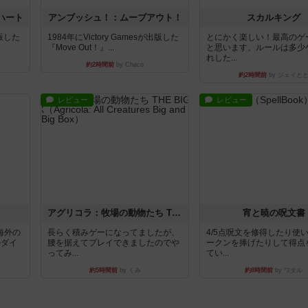
ハート
アンブッシュ！：ムーブアウト！
スカルキング
出版した
1984年にVictory Gamesが出版した
とにかく楽しい！最高のゲ
『Move Out！』...
と思います。ルールは多少
れした...
約2時間前
by Chaco
約2時間前
by ジェイと
レビュー
レビュー
アグリコラ：牧場の動物たち THE BIG BOX
宵と暁の呪文書
海外の
長らく積みゲーになってましたが、
4/5点呪文を修得したり使
のダイ
腰を据えてプレイできましたのでや
ークンを捧げたりして得点
ってみ...
てい...
約5時間前
by くみ
約8時間前
by ワタル