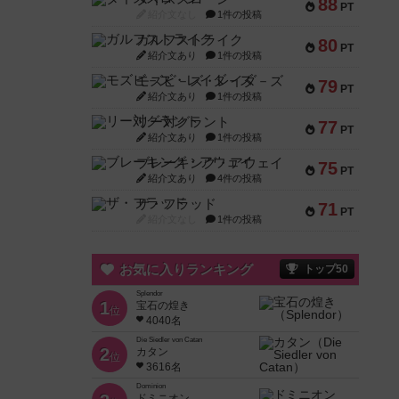
88
PT
紹介文なし
1件の投稿
ガルフストライク
80
PT
紹介文あり
1件の投稿
モズビ－ズ・レイダ－ズ
79
PT
紹介文あり
1件の投稿
リー対グラント
77
PT
紹介文あり
1件の投稿
ブレーキング・アウェイ
75
PT
紹介文あり
4件の投稿
ザ・フラッド
71
PT
紹介文なし
1件の投稿
お気に入りランキング
トップ50
Splendor
1
宝石の煌き
位
4040名
Die Siedler von Catan
2
カタン
位
3616名
Dominion
ドミニオン