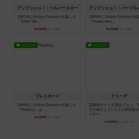
アンブッシュ！：シルバースター
アンブッシュ！：パープル
1987年にVictory Gamesが出版した
1985年にVictory Gamesが
『Silver Sta...
『Purple Hea...
約1時間前
by Chaco
約1時間前
by Chaco
レビュー
レビュー
プレイボーイ
クリーグ
1986年にVictory Gamesが出版した
某動画サイトを眺めてたら、
『Playboy』は、...
方が紹介していた2人対戦型
スゲー...
約2時間前
by Chaco
約3時間前
by OSAっち