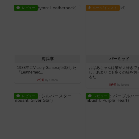
レビュー
ルール/インスト
海兵隊
パーミッド
1988年にVictory Gamesが出版した
おばあちゃんは猫が大好きです
『Leathernec...
し、あまりにも多くの猫を飼
るた...
2分前
by Chaco
8分前
by jurong
レビュー
レビュー