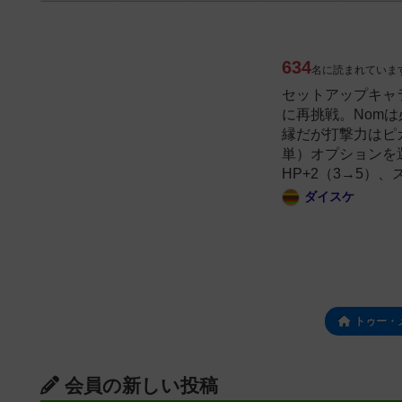
634
名に読まれていま
セットアップキャラ
に再挑戦。Nomは
縁だが打撃力はピカ
単）オプションを選
HP+2（3→5）、
ダイスケ
トゥー・
会員の新しい投稿