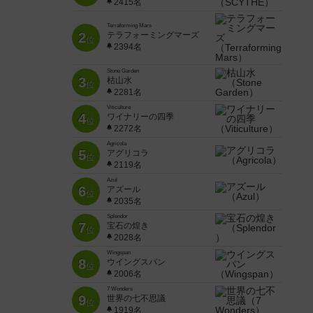
2415名
Terraforming Mars
2
テラフォーミングマーズ
位
2394名
Stone Garden
3
枯山水
位
2281名
Viticulture
4
ワイナリーの四季
位
2272名
Agricola
5
アグリコラ
位
2119名
Azul
6
アズール
位
2035名
Splendor
7
宝石の煌き
位
2028名
Wingspan
8
ウイングスパン
位
2006名
7 Wonders
9
世界の七不思議
位
1919名