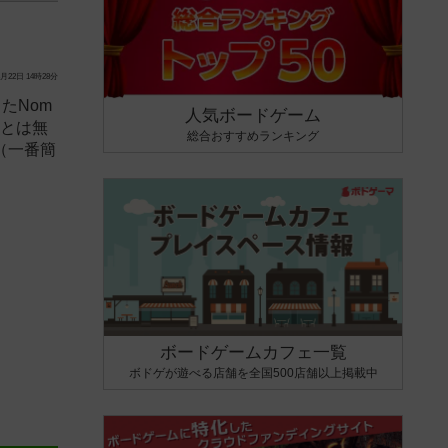
月22日 14時28分
たNom
人気ボードゲーム
Dとは無
総合おすすめランキング
（一番簡
ボードゲームカフェ一覧
ボドゲが遊べる店舗を全国500店舗以上掲載中