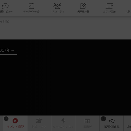
索
新着レビュー
ボードゲーム会
コミュニティ
掲示板一覧
イ日記
017年～
1
11
リプレイ
日記
戦略
・コツ
ルール
/インスト
掲示板
拡張/関連
作
次