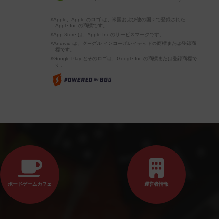
※Apple、Apple のロゴ は、米国および他の国々で登録された
Apple Inc.の商標です。
※App Store は、Apple Inc.のサービスマークです。
※Android は、グーグル インコーポレイテッドの商標または登録商
標です。
※Google Play とそのロゴは、Google Inc.の商標または登録商標で
す。
ボードゲームカフェ
運営者情報