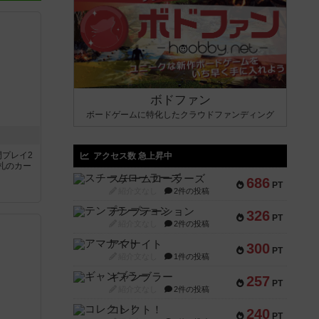
ボドファン
ボードゲームに特化したクラウドファンディング
間プレイ2
アクセス数 急上昇中
札のカー
スチームローラーズ
686
PT
紹介文なし
2件の投稿
テンプテーション
326
PT
紹介文なし
2件の投稿
アマナイト
300
PT
紹介文なし
1件の投稿
ギャンブラー
257
PT
紹介文なし
2件の投稿
コレクト！
240
PT