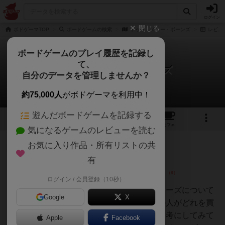
ログイン
閉じる
ボドゲーマTOP
ボードゲームの検索
トゥー・メニー・ボーンズ
レビュ
ボードゲームのプレイ履歴を記録し
て、
トゥー・メニー・ボーンズ
自分のデータを管理しませんか？
3件のレビュー
約75,000人
がボドゲーマを利用中！
遊んだボードゲームを記録する
1
1
3
1
トップ
画像
動画
レビュー
カフェ
気になるゲームのレビューを読む
お気に入り作品・所有リストの共
皇帝
166名
3名
0
充実
有
ログイン / 会員登録（10秒）
滑舌悪いぼっ
ちのボードゲ
トゥー・メニー・ボーンズのシリーズについて
ーム部
Google
X
簡単にまとめてみました。新規の人がどれを買
えばよいのか迷っている場合は参考にしてみて
Apple
Facebook