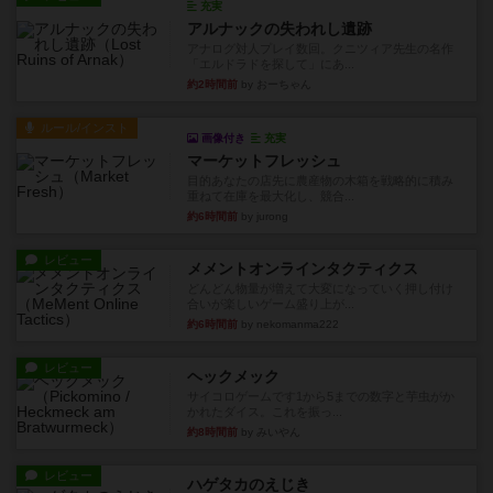
充実
アルナックの失われし遺跡
アナログ対人プレイ数回。クニツィア先生の名作
「エルドラドを探して」にあ...
約2時間前
by おーちゃん
ルール/インスト
画像付き
充実
マーケットフレッシュ
目的あなたの店先に農産物の木箱を戦略的に積み
重ねて在庫を最大化し、競合...
約6時間前
by jurong
レビュー
メメントオンラインタクティクス
どんどん物量が増えて大変になっていく押し付け
合いが楽しいゲーム盛り上が...
約6時間前
by nekomanma222
レビュー
ヘックメック
サイコロゲームです1から5までの数字と芋虫がか
かれたダイス。これを振っ...
約8時間前
by みいやん
レビュー
ハゲタカのえじき