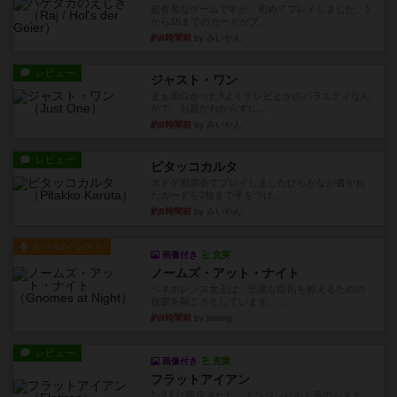
超有名なゲームですが、初めてプレイしました。1
から15までのカードがプ...
約8時間前
by みいやん
レビュー
ジャスト・ワン
まぁ面白かった‼️よくテレビとかのバラエティなん
かで、お題がわからずに...
約8時間前
by みいやん
レビュー
ピタッコカルタ
ボドゲ相席会でプレイしましたひらがなが書かれ
たカードを2枚まで手をつけ...
約8時間前
by みいやん
ルール/インスト
画像付き
充実
ノームズ・アット・ナイト
ベネボレンス女王は、忠実な臣民を称えるための
祝宴を開こうとしています。...
約9時間前
by jurong
レビュー
画像付き
充実
フラットアイアン
1~2人に限定された、エンジンビルド系のシステ