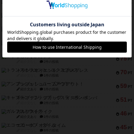
南北戦争
91
PT
紹介文あり
1件の投稿
ふたつの城の物語
91
PT
紹介文あり
6件の投稿
ノームズ・アット・ナイト
88
PT
紹介文なし
1件の投稿
マーリン
76
PT
紹介文あり
6件の投稿
フラットアイアン
75
PT
紹介文なし
2件の投稿
トランスオリエント・エクスプレス
70
PT
紹介文なし
1件の投稿
アンブッシュ！：ムーブアウト！
59
PT
紹介文あり
1件の投稿
キャプテン・フリップ：イスラ・ボンバ
51
PT
紹介文なし
2件の投稿
ガルフストライク
46
PT
紹介文あり
1件の投稿
エコーズ・オブ・タイム
45
PT
紹介文なし
8件の投稿