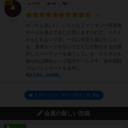
仙人
552名
2名
0
こーかー
めっちゃ楽しい。いろんなファンタジー系冒険
ゲームを遊んできたと思いますけれど、ベスト
かもしれないです。一日に何度も遊びたくな
る。遭遇カードを引いてどんな行動をするか選
択してパーティーを強くしていき、ラスボスを
倒せれば勝利という協力ゲームです。途中戦闘
ではバトルマットを使用し...
続きを読む（6年弱前）
トゥー・メニー・ボーンズのトップに戻る
会員の新しい投稿
レビュー