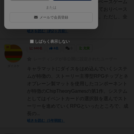
ください。〇ベースゲーム３つのベースゲーム
または
がありますが、それぞれで独立しておりベース
ゲーム間での互換性はありません。ただし、全
メールで会員登録
ての戦利品カードと敵チ...
続きを読む（約2ヶ月前）
しばらく表示しない
神
640名
4名
0
充実
レーティングが非公開に設定されたユーザー
ダイスケ
キャラマットにダイスをはめ込んでいくシステ
ムが特徴の、ストーリー主導型RPGチップとネ
オプレーン製マットを使用したコンポーネント
が特徴のChipTheoryGamesの第1作。システム
としてはイベントカードの選択肢を選んでスト
ーリーを進めていくRPGといったところで、成
長の...
続きを読む（5年弱前）