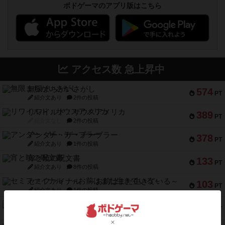
ボドゲーマのアプリ版はこちら
アクセス数 急上昇中
無限まちがいさがし
574
PT
紹介文あり
2件の投稿
リワイルド：サウスアメリカ
389
PT
紹介文なし
2件の投稿
アンダー・ザ・テーブラー
378
PT
紹介文あり
1件の投稿
宵と暁の呪文書
133
PT
紹介文あり
8件の投稿
セミファイナル ～お前はまだ生きている～
103
PT
紹介文あり
1件の投稿
ワン・トゥ・ファイブ
97
PT
紹介文あり
1件の投稿