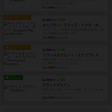
ム選んだ企業ボードに街で...
約10時間前
by あくり
ルール/インスト
画像付き
充実
キャプテン・フリップ：イスラ・ボンバ
イスラ・ボンバを探しに出航!潜水艦を装備し、あ
なたの乗組員を監獄から解...
約13時間前
by jurong
ルール/インスト
画像付き
充実
トランスオリエント・エクスプレス
乗客の皆様、トランスオリエント・エクスプレス
にご乗車ありがとうございま...
約13時間前
by jurong
レビュー
画像付き
充実
フラットアイアン
世界に浸れる度 ☆☆☆☆★楽しさ ☆☆☆☆★
タイパ ☆☆☆☆☆マンハッ...
約14時間前
by DKnewyork