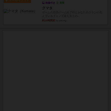
ルール/インスト
画像付き
充実
クマタ
ゲームの目的ゲーム終了時にあなたのクランの見
えているドミノで最も多くの...
約16時間前
by jurong