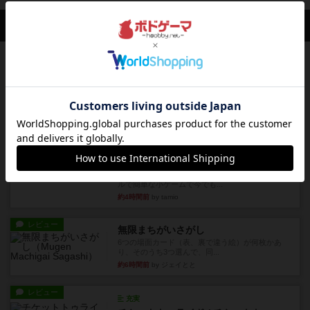
会員の新しい投稿
レビュー
画像付き
充実
ワンラウンド
星5軽〜中量級を中心にプレイするゲーマーの感想
です。今回はボードゲーム...
約1時間前
by おとん
レビュー
充実
花火
ずっと前のドイツ年間ゲーム大賞ながら、シンプ
ルで簡単な小ゲームで今でも...
約4時間前
by tamio
レビュー
無限まちがいさがし
6つの場面カード（表、裏で違う絵）が何枚かあ
り、そのうち3つ選んで、同...
約6時間前
by ジェイとと
レビュー
充実