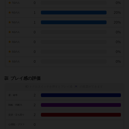
0
0%
7点の人
1
20%
6点の人
1
20%
5点の人
0
0%
4点の人
0
0%
3点の人
0
0%
2点の人
0
0%
1点の人
プレイ感の評価
トグルスイッチを押すとプレイ感（
※
）の投票ができます
2
運・確率
2
戦略・判断力
2
交渉・立ち回り
0
心理戦・ブラフ