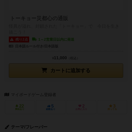
トーキョー災都心の通販
怪異が溢れ、封鎖された「トーキョー」で 今日を生き
抜こう！
残り2点
1～2営業日以内に発送
日本語ルール付き/日本語版
11,000
¥
（税込）
カートに追加する
マイボードゲーム登録者
22
5
2
3
興味あり
経験あり
お気に入り
持ってる
テーマ/フレーバー