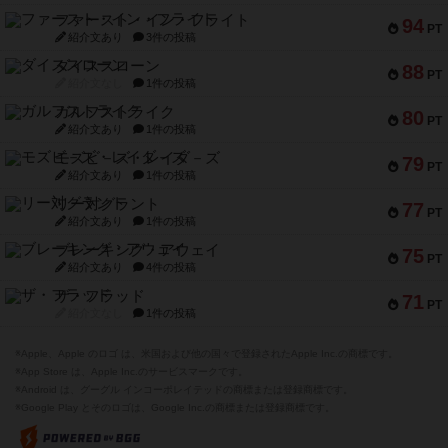
ファースト・イン・フライト
94
PT
紹介文あり
3件の投稿
ダイススローン
88
PT
紹介文なし
1件の投稿
ガルフストライク
80
PT
紹介文あり
1件の投稿
モズビ－ズ・レイダ－ズ
79
PT
紹介文あり
1件の投稿
リー対グラント
77
PT
紹介文あり
1件の投稿
ブレーキング・アウェイ
75
PT
紹介文あり
4件の投稿
ザ・フラッド
71
PT
紹介文なし
1件の投稿
※Apple、Apple のロゴ は、米国および他の国々で登録されたApple Inc.の商標です。
※App Store は、Apple Inc.のサービスマークです。
※Android は、グーグル インコーポレイテッドの商標または登録商標です。
※Google Play とそのロゴは、Google Inc.の商標または登録商標です。