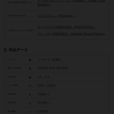
デッキビルディング（デッキ構築）（Deck / Pool
得点や資源等の獲得ルール
Building）
リアルタイム（Real-time）
行動に関する仕組み
キャラクター/役割の担当（Role Playing）
その他のメカニクスや仕組み
プレイヤー別固有能力（Variable Player Powers）
作品データ
トーキョー災都心
タイトル
TOKYO SITE-SEEING
原題・英題表記
1人～4人
参加人数
60分～180分
プレイ時間
14歳から
対象年齢
2025年～
発売時期
8,000円
参考価格