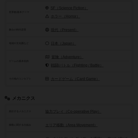
SF（Science Fiction）
世界観/基本テーマ
ホラー（Horror）
現代（Present）
舞台の時代背景
日本（Japan）
地域や文化圏など
冒険（Adventure）
ゲームの基本目的
戦闘/バトル（Fighting / Battle）
カードゲーム（Card Game）
その他のコンセプト
メカニクス
協力プレイ（Co-operative Play）
頻出するメカニクス
エリア移動（Area Movement）
移動に関する仕組み