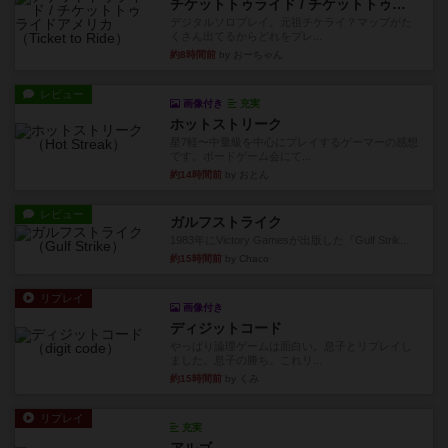
チケットトゥライド / チケットトゥライドアメリカ
デジタルソロプレイ。元祖チケライ？マップがた
くさん出てるからどれをプレ...
約8時間前
by おーちゃん
レビュー
画像付き
充実
ホットストリーク
星7軽〜中量級を中心にプレイするゲーマーの感想
です。ボードゲーム会にて...
約14時間前
by おとん
レビュー
ガルフストライク
1983年にVictory Gamesが出版した『Gulf Strik...
約15時間前
by Chaco
リプレイ
画像付き
ディジットコード
やっぱり論理ゲームは面白い。息子とリプレイし
ました。息子の勝ち。これリ...
約15時間前
by くみ
リプレイ
充実
アルゴ