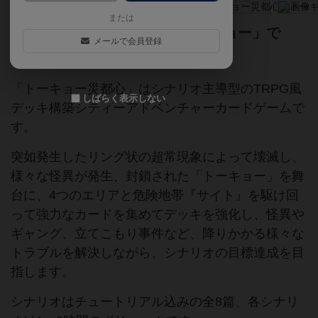
または
怪異が溢れ、封鎖された「トーキョー」で
メールで会員登録
今日を生き抜こう！
「トーキョー災都心」はシナリオ主導型のTRPG風
しばらく表示しない
デッキ構築シティーアドベンチャーカードゲームで
す。
突如発生したリング状の超常現象によって壊滅し、
様々な怪異が発生、封鎖された「トーキョー」を舞
台に、4つのエリアと危険地帯『サイト』を駆け回
って強力なカードを集めてデッキを強化し、怪異や
ギャング、立てこもり事件など、降りかかる様々な
トラブルを解決しながら、シナリオの目標達成を目
指します。
シナリオはチュートリアル込みの全8篇、各シナリ