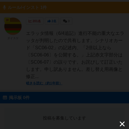
ルール/インスト 1件
神
201名
2名
0
エラッタ情報（6/4追記）進行不能の重大なエラ
ダイスケ
ッタが判明したので共有します。シナリオカー
ド「SC06-02」の記述内、「2倍以上なら
〔SC06-06〕を公開する。」上記赤文字部分は
〔SC06-07〕の誤りです。お詫びして訂正いた
します。申し訳ありません。差し替え用画像と
修正...
続きを読む（約1年前）
掲示板 0件
投稿を募集しています