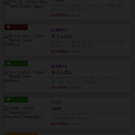
アルゴがとても好きで、たぶんプレイ回数が最も
多いゲームです。なんといっ...
約15時間前
by おとん
リプレイ
画像付き
タイムボム
僕はホントに嘘が下手なようで、すぐバレますみ
んなホント、嘘が上手ですよ...
約16時間前
by あまる
レビュー
画像付き
タイムボム
まず簡単で軽い！大人数で遊べる！それなのに小
箱！何より楽しい！！正体隠...
約16時間前
by あまる
レビュー
充実
1809
ケビン・ザッカーがデザインした１ヘクス=２マイ
ルの戦役級シリーズは以下...
約16時間前
by Chaco