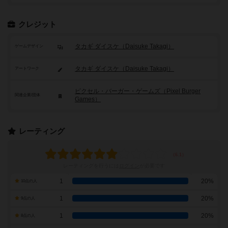
クレジット
タカギ ダイスケ（Daisuke Takagi）
ゲームデザイン
タカギ ダイスケ（Daisuke Takagi）
アートワーク
ピクセル・バーガー・ゲームズ（Pixel Burger
関連企業/団体
Games）
レーティング
レーティングを行うには
ログイン
が必要です
1
20%
10点の人
1
20%
9点の人
1
20%
8点の人