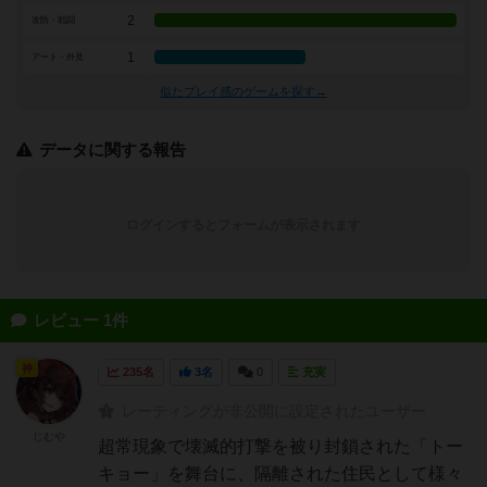
2
攻防・戦闘
1
アート・外見
似たプレイ感のゲームを探す→
データに関する報告
ログインするとフォームが表示されます
レビュー 1件
神
235名
3名
0
充実
レーティングが非公開に設定されたユーザー
じむや
超常現象で壊滅的打撃を被り封鎖された「トー
キョー」を舞台に、隔離された住民として様々