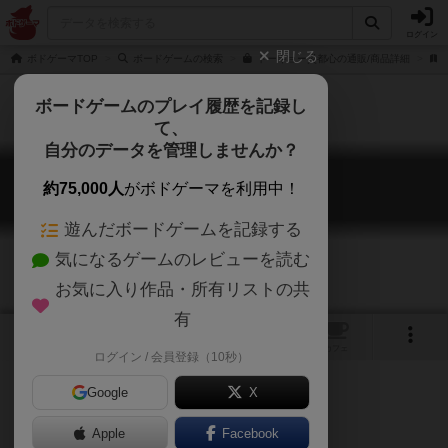
ログイン
閉じる
ボドゲーマTOP
ボードゲームの検索
トーキョー災都心の通販/商品詳細
ボードゲームのプレイ履歴を記録し
て、
自分のデータを管理しませんか？
トーキョー災都心
約75,000人
がボドゲーマを利用中！
TOKYO SITE-SEEING
遊んだボードゲームを記録する
気になるゲームのレビューを読む
お気に入り作品・所有リストの共
有
10
1
トップ
画像
動画
レビュー
カフェ
ログイン / 会員登録（10秒）
Google
X
Apple
Facebook