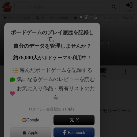
ログイン
閉じる
ボドゲーマTOP
ボードゲームの検索
ザッツ・ノット・ア・ハット！日本語版の
ボードゲームのプレイ履歴を記録し
て、
ザッツ・ノット・ア・ハット！
自分のデータを管理しませんか？
グレンさんのレビュー
約75,000人
がボドゲーマを利用中！
遊んだボードゲームを記録する
8
1
17
114
トップ
画像
動画
レビュー
カフェ
気になるゲームのレビューを読む
お気に入り作品・所有リストの共
425名
4名
0
2年弱前
有
ログイン / 会員登録（10秒）
良作です。シンプルだけと、とても手強いメモリーゲーム
です！
Google
X
Apple
Facebook