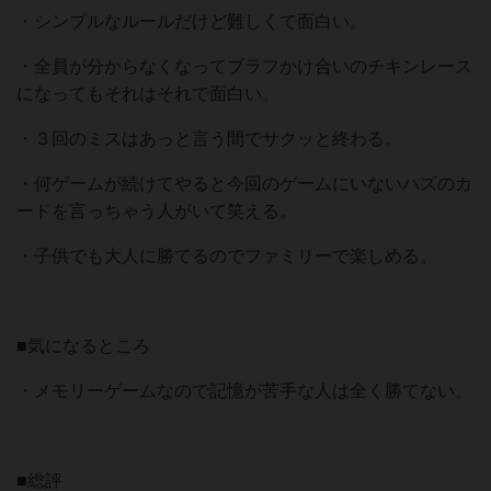
・シンプルなルールだけど難しくて面白い。
・全員が分からなくなってブラフかけ合いのチキンレース
になってもそれはそれで面白い。
・３回のミスはあっと言う間でサクッと終わる。
・何ゲームが続けてやると今回のゲームにいないハズのカ
ードを言っちゃう人がいて笑える。
・子供でも大人に勝てるのでファミリーで楽しめる。
■気になるところ
・メモリーゲームなので記憶が苦手な人は全く勝てない。
■総評