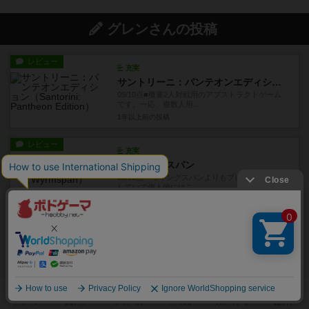
グレンさんの投稿
レビュー
充実
サントリーニ：パンテオンエディション
09/10点■概要2人対戦用のアブストラクトゲーム
です。一応、複数人用...
1年以上前
の投稿
レビュー
充実
ワイアームスパン
08/10点 ウイングスパンよりもプレイがスッキリ
していて個人的にはこ...
1年以上前
の投稿
レビュー
充実
ミドルエイジス
良作です。尖ったところがなく、運の要素と考え
どころがバランス良く練られ...
約2年前
の投稿