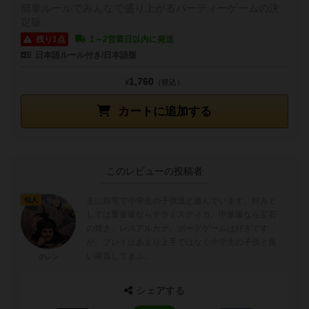
簡単ルールでみんなで盛り上がるパーティーゲームの決
定版
残り1点
1～2営業日以内に発送
日本語ルール付き/日本語版
1,760
¥
（税込）
カートに追加する
このレビューの投稿者
主に自宅で小学生の子供達と遊んでいます。好みと
仙人
しては重量級ならテラミスティカ。中量級なら宝石
の煌き、レスアルカナ。ボードゲームは好きです
が、プレイはあまり上手ではなく小学生の子供と良
い勝負してまふ。
グレン
シェアする