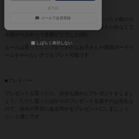
■感想
または
メールで会員登録
我が家で子供達と３人でプレイしました。たった４枚のカ
ードを覚えれば良いだけなのに、私は全く覚えられなくて
５回ゲームやって全部ビリでした(笑)
しばらく表示しない
ルールは至ってシンプルで小さなお子さんや普段ボードゲ
ームをやらない方でもプレイ可能です。
■フレイバー
プレゼントを貰ったら、自分も誰かにプレゼントをしまし
ょう。ただし貰ったばかりのプレゼントを渡すのは失礼な
ので、自分の手元にある何かをプレゼントにしましょう。
という感じです。