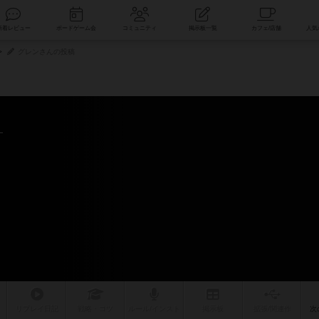
索
新着レビュー
ボードゲーム会
コミュニティ
掲示板一覧
グレンさんの投稿
リプレイ
日記
戦略
・コツ
ルール
/インスト
掲示板
拡張/関連
作
次