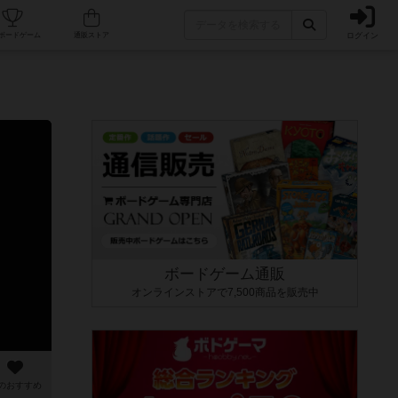
ログイン
カフェ/店舗
人気ボードゲーム
通販ストア
ボードゲーム通販
オンラインストアで7,500商品を販売中
のおすすめ