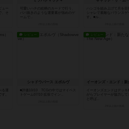
ミツバチマッチ＋
キャッチ・ザ・ム
ビュー
可愛いハチの絵柄のカードで行う、
ハシゴを組み上げて月を目
で、そ
ババ抜きのような運要素が強めのゲ
シャレで素敵なバランスゲ
ームで...
す。■ル...
2年以上前
の投稿
2年以上前
の投稿
レビュー
レビュー
シャドウバース エボルヴ
イーオンズ・エンド：新
べる運
■評価10/10 TCGの中ではマイベス
イーオンズエンドはデッキ
です。
トゲーム07/10 拡張でイン...
がらプレイヤーが協力して
と呼ば...
2年以上前
の投稿
2年以上前
の投稿