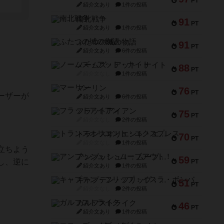
PT
紹介文あり
1件の投稿
南北戦争
91
PT
紹介文あり
1件の投稿
ふたつの城の物語
91
PT
紹介文あり
6件の投稿
ノームズ・アット・ナイト
88
PT
紹介文なし
1件の投稿
マーリン
76
PT
ーザーが
紹介文あり
6件の投稿
フラットアイアン
75
PT
紹介文なし
2件の投稿
トランスオリエント・エクスプレス
70
PT
紹介文なし
1件の投稿
立ちよう
アンブッシュ！：ムーブアウト！
59
し、逆に
PT
紹介文あり
1件の投稿
キャプテン・フリップ：イスラ・ボンバ
51
PT
紹介文なし
2件の投稿
ガルフストライク
46
PT
紹介文あり
1件の投稿