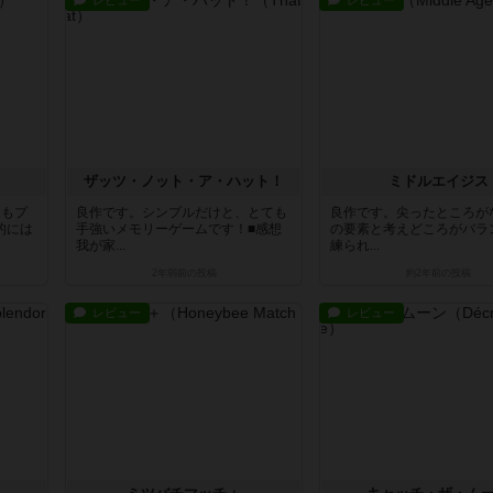
レビュー
レビュー
ザッツ・ノット・ア・ハット！
ミドルエイジス
りもプ
良作です。シンプルだけと、とても
良作です。尖ったところが
的には
手強いメモリーゲームです！■感想
の要素と考えどころがバラ
我が家...
練られ...
2年弱前
の投稿
約2年前
の投稿
レビュー
レビュー