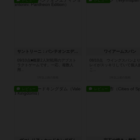
レビュー
レビュー
サントリーニ：パンテオンエディション
ワイアームスパン
09/10点■概要2人対戦用のアブスト
08/10点 ウイングスパンよ
ラクトゲームです。一応、複数人
レイがスッキリしていて個人
用...
こ...
1年以上前
の投稿
1年以上前
の投稿
レビュー
レビュー