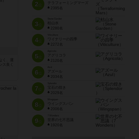
2
テラフォーミングマーズ
位
2395名
Stone Garden
3
枯山水
位
2280名
Viticulture
4
ワイナリーの四季
位
2272名
Agricola
5
アグリコラ
位
なく、運
2120名
ンス良く
Azul
6
アズール
位
2034名
Splendor
7
宝石の煌き
位
2029名
Wingspan
8
ウイングスパン
位
2006名
7 Wonders
9
世界の七不思議
位
1920名