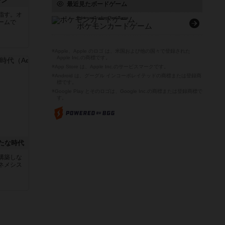
ーン
最近見たボードゲーム
指す。オ
Pokémon Trading Card Game
ームで
ポケモンカードゲーム
※Apple、Apple のロゴ は、米国および他の国々で登録された
Apple Inc.の商標です。
※App Store は、Apple Inc.のサービスマークです。
※Android は、グーグル インコーポレイテッドの商標または登録商
標です。
※Google Play とそのロゴは、Google Inc.の商標または登録商標で
す。
たな時代
構築しな
ネメシス