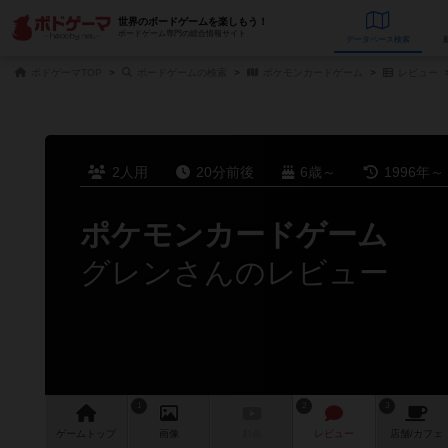
世界のボードゲームを楽しもう！
ボードゲーム専門の総合情報サイト
データベース
検
ボドゲーマTOP
ボードゲームの検索
ポケモンカードゲーム
レビュー
2人用
20分前後
6歳～
1996年～
ポケモンカードゲーム
グレンさんのレビュー
1
2
3
ゲーム
トップ
画像
動画
レビュー
店舗/
カフェ