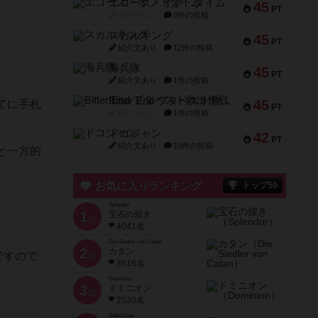
エコーズ・オブ・タイム
45
PT
紹介文なし
8件の投稿
スカルキング
45
PT
紹介文あり
12件の投稿
海兵隊
45
PT
紹介文あり
1件の投稿
Bitter End ブタペスト救出作戦
45
てに手札
PT
紹介文なし
1件の投稿
ドコジャン
42
PT
紹介文あり
10件の投稿
と一方的
お気に入りランキング
トップ50
Splendor
1
宝石の煌き
位
4041名
Die Siedler von Catan
2
カタン
ですので
位
3616名
Dominion
3
ドミニオン
位
2530名
Battle Line