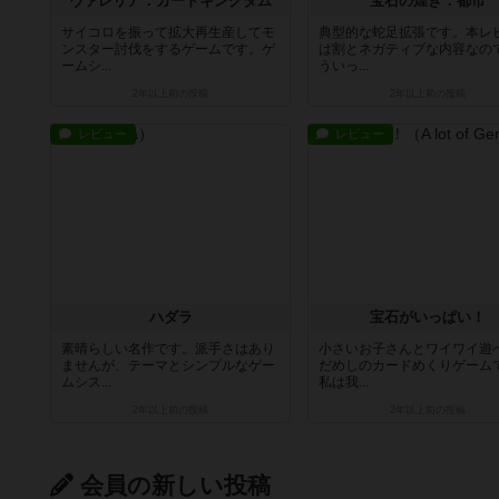
ヴァレリア：カードキングダム
宝石の煌き：都市
サイコロを振って拡大再生産してモ
典型的な蛇足拡張です。本レ
ンスター討伐をするゲームです。ゲ
は割とネガティブな内容なの
ームシ...
ういっ...
2年以上前
の投稿
2年以上前
の投稿
レビュー
レビュー
ハダラ
宝石がいっぱい！
素晴らしい名作です。派手さはあり
小さいお子さんとワイワイ遊
ませんが、テーマとシンプルなゲー
だめしのカードめくりゲーム
ムシス...
私は我...
2年以上前
の投稿
2年以上前
の投稿
会員の新しい投稿