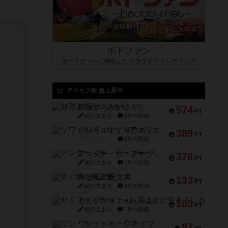
ボドファン
ボードゲームに特化したクラウドファンディング
アクセス数 急上昇中
無限まちがいさがし
574
PT
紹介文あり
2件の投稿
リワイルド：サウスアメリカ
389
PT
紹介文なし
2件の投稿
アンダー・ザ・テーブラー
378
PT
紹介文あり
1件の投稿
宵と暁の呪文書
133
PT
紹介文あり
8件の投稿
セミファイナル ～お前はまだ生きている～
103
PT
紹介文あり
1件の投稿
ワン・トゥ・ファイブ
97