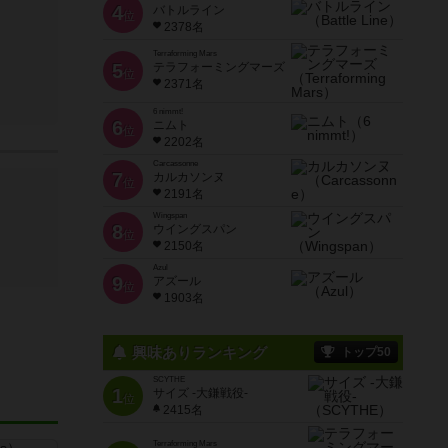
4
バトルライン
位
2378名
Terraforming Mars
5
テラフォーミングマーズ
位
2371名
6 nimmt!
6
ニムト
位
2202名
Carcassonne
7
カルカソンヌ
位
2191名
Wingspan
8
ウイングスパン
位
2150名
Azul
9
アズール
位
1903名
興味ありランキング
トップ50
SCYTHE
1
サイズ -大鎌戦役-
位
2415名
Terraforming Mars