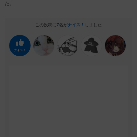
た。
この投稿に
7
名が
ナイス！
しました
ナイス！