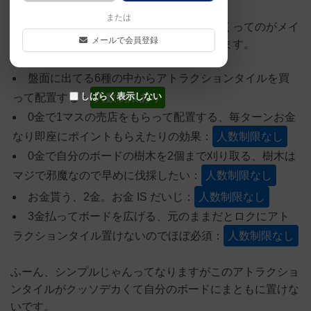
または
自分のボードにアトラクションを作っていくってのがメイ
メールで会員登録
ンの動きで、毎ラウンド以下の動きが出来ます。
盤面に出てる6種の中からアトラクションタイルを買
しばらく表示しない
って配置する：
人数制限あり
0金で1マスの売店をもらって配置する、毎ターンお金
なり即座にポイントもらえたりの効果：
人数制限なし
0金で自分のボードの樹木を2個まで刈り取る、樹木は
マジで邪魔なので早めに伐採したい：
人数制限なし
お金貰う、2金。お金 IS だいじ：
人数制限なし
3金払ってボードを広げる、元のままだとロクにアト
ラクションタイル置けないのでほぼ必須：
人数制限なし
ふーん、シンプルじゃんってなりますがこのアトラクショ
ンタイルがクッソデカくて自分のボードにまともに置けな
いです。