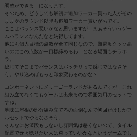
調整ができる になります。
そのため、どうしても最初に追加ワーカー貰った人がその
まま次のラウンド以降も追加ワーカー貰いがちです。
ここはバランス悪いかなと思いますが、まぁそういうゲー
ムバランスなんだなと納得してます。
他にも個人目標の点数が全て同じなので、難易度クッソ高
いのにこの点数かー目標諦めるわ となる場面もチラホ
ラ。
総じてそこまでバランスはバッチリって感じではなさそ
う。やり込めばもっと印象変わるのかな？
コンポーネントにメリーゴーランドがあるんですが、これ
組み立てなくてもゲームは出来るので雰囲気用のセットで
すね。
地味に屋根の部分組み立てるの面倒なんで初回だけしかフ
ルセットでやらなさそう。
そんなにお値段もしないし雰囲気は悪くないので、タイル
配置で云々唸りたい人は買っていいかなというゲームでし