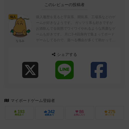
このレビューの投稿者
購入履歴を見ると宇宙系、開拓系、工場系などのゲ
仙人
ームが好きなようです。 ガッツリ系も好きですが
お酒飲んでる状態でワイワイやれるような馬鹿なゲ
ームも好きです。 月に3‐4回身内で集まってボード
ゲームしてるので、遊べる機会が多くて助かってお
なるみ
ります。
シェアする
マイボードゲーム登録者
193
342
86
275
興味あり
経験あり
お気に入り
持ってる