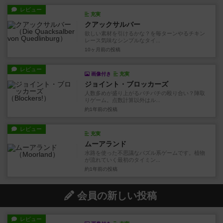
レビュー
充実
クアックサルバー
欲しい素材を引けるかな？を毎ターンやるチキン
レース気味なシンプルなタイ...
10ヶ月前
の投稿
レビュー
画像付き
充実
ジョイント・ブロッカーズ
人数多めが盛り上がるバチバチの殴り合い？陣取
りゲーム。点数計算以外はル...
約1年前
の投稿
レビュー
充実
ムーアランド
水路を使った不思議なパズル系ゲームです。植物
が流れていく最初のタイミン...
約1年前
の投稿
会員の新しい投稿
レビュー