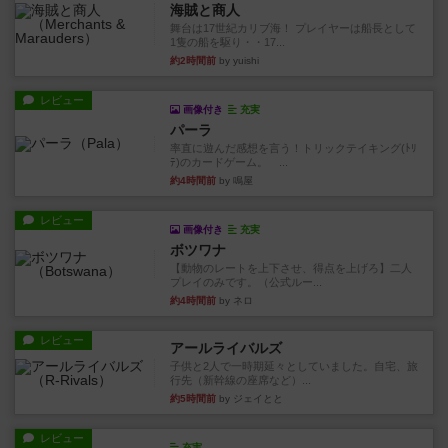
海賊と商人
舞台は17世紀カリブ海！ プレイヤーは船長として
1隻の船を駆り・・17...
約2時間前
by yuishi
レビュー
画像付き
充実
パーラ
率直に遊んだ感想を言う！トリックテイキング(ﾄﾘ
ﾃ)のカードゲーム。 ...
約4時間前
by 鳴屋
レビュー
画像付き
充実
ボツワナ
【動物のレートを上下させ、得点を上げろ】二人
プレイのみです。（公式ルー...
約4時間前
by ネロ
レビュー
アールライバルズ
子供と2人で一時期延々としていました。自宅、旅
行先（新幹線の座席など）...
約5時間前
by ジェイとと
レビュー
充実