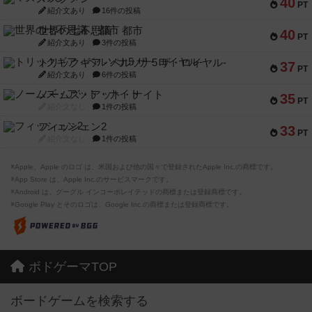
40
PT
紹介文あり
16件の投稿
世界の七不思議：都市
40
PT
紹介文あり
3件の投稿
トリックギア - ペルソナ5 ザ・ロイヤル-
37
PT
紹介文あり
6件の投稿
ノームズ・アット・ナイト
35
PT
紹介文なし
1件の投稿
フィッシェン2
33
PT
紹介文なし
1件の投稿
※Apple、Apple のロゴ は、米国および他の国々で登録されたApple Inc.の商標です。
※App Store は、Apple Inc.のサービスマークです。
※Android は、グーグル インコーポレイテッドの商標または登録商標です。
※Google Play とそのロゴは、Google Inc.の商標または登録商標です。
ボドゲーマTOP
ボードゲームを検索する