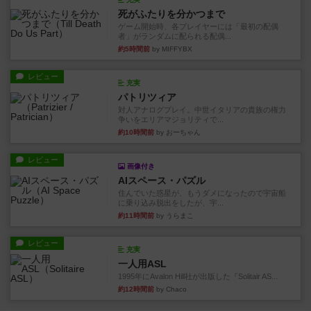
死がふたりを分かつまで
ゲーム開始時、各プレイヤーには「最初の配偶
者」がランダムに配られる配偶...
約5時間前
by MIFFYBX
レビュー
充実
パトリツィア
対人アナログプレイ。中世イタリアの貴族の権力
争いをエリアマジョリティで...
約10時間前
by おーちゃん
レビュー
画像付き
AIスペース・パズル
住んでいた惑星が、もうダメになったので宇宙船
に乗り込み脱出をしたが、宇...
約11時間前
by うらまこ
レビュー
充実
一人用ASL
1995年にAvalon Hill社が出版した『Solitair AS...
約12時間前
by Chaco