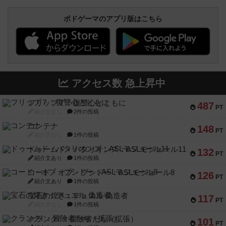
ボドゲーマのアプリ版はこちら
アクセス数 急上昇中
フリップ７：復讐心とともに
487
PT
紹介文なし
2件の投稿
コンテナ
148
PT
紹介文なし
1件の投稿
ドゥームド・バタリオンズ：ASLモジュール11
132
PT
紹介文あり
1件の投稿
コード・オブ・ブシドー：ASLモジュール8
126
PT
紹介文あり
1件の投稿
宝石の煌き：デュエル 偽造者
117
PT
紹介文なし
1件の投稿
クランク! ：冒険者たち（拡張）
101
PT