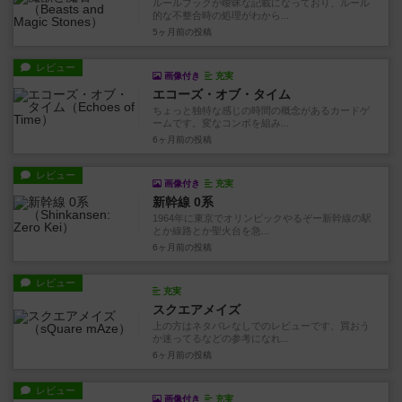
ルールブックが曖昧な記載になっており、ルール
的な不整合時の処理がわから...
5ヶ月前
の投稿
レビュー
画像付き
充実
エコーズ・オブ・タイム
ちょっと独特な感じの時間の概念があるカードゲ
ームです。変なコンボを組み...
6ヶ月前
の投稿
レビュー
画像付き
充実
新幹線 0系
1964年に東京でオリンピックやるぞー新幹線の駅
とか線路とか聖火台を急...
6ヶ月前
の投稿
レビュー
充実
スクエアメイズ
上の方はネタバレなしでのレビューです、買おう
か迷ってるなどの参考になれ...
6ヶ月前
の投稿
レビュー
画像付き
充実