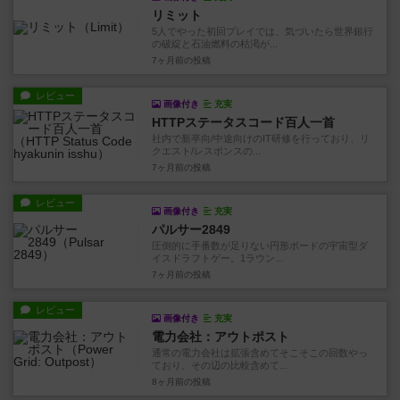
リミット
5人でやった初回プレイでは、気づいたら世界銀行
の破綻と石油燃料の枯渇が...
7ヶ月前
の投稿
レビュー
画像付き
充実
HTTPステータスコード百人一首
社内で新卒向/中途向けのIT研修を行っており、リ
クエスト/レスポンスの...
7ヶ月前
の投稿
レビュー
画像付き
充実
パルサー2849
圧倒的に手番数が足りない円形ボードの宇宙型ダ
イスドラフトゲー。1ラウン...
7ヶ月前
の投稿
レビュー
画像付き
充実
電力会社：アウトポスト
通常の電力会社は拡張含めてそこそこの回数やっ
ており、その辺の比較含めて...
8ヶ月前
の投稿