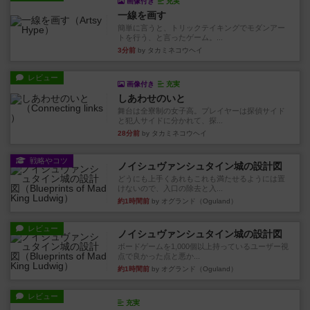
画像付き
充実
一線を画す
簡単に言うと、トリックテイキングでモダンアー
トを行う、と言ったゲーム。...
3分前
by タカミネコウヘイ
レビュー
画像付き
充実
しあわせのいと
舞台は全寮制の女子高。プレイヤーは探偵サイド
と犯人サイドに分かれて、探...
28分前
by タカミネコウヘイ
戦略やコツ
ノイシュヴァンシュタイン城の設計図
どうにも上手くあれもこれも満たせるようには置
けないので、入口の除去と入...
約1時間前
by オグランド（Oguland）
レビュー
ノイシュヴァンシュタイン城の設計図
ボードゲームを1,000個以上持っているユーザー視
点で良かった点と悪か...
約1時間前
by オグランド（Oguland）
レビュー
充実