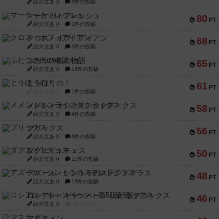
紹介文あり
4件の投稿
マーケットフレッシュ
80
PT
紹介文あり
1件の投稿
クロス・オブ・アイアン
68
PT
紹介文あり
3件の投稿
ふたつの街の物語
65
PT
紹介文あり
18件の投稿
とうほうの！
61
PT
紹介文なし
1件の投稿
メメントオンラインタクティクス
58
PT
紹介文あり
4件の投稿
ブリックス
56
PT
紹介文あり
4件の投稿
ダグエイトチェス
50
PT
紹介文あり
11件の投稿
アズール：シントラのステンドグラス
48
PT
紹介文あり
18件の投稿
ロシアン・キャンペーン：第5版デラックス
46
PT
紹介文あり
0件の投稿
マスクメン