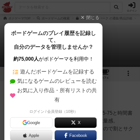
ログイン
閉じる
ボドゲーマTOP
ボードゲームの検索
テンペニー・パーク の通販/商品詳細
ボードゲームのプレイ履歴を記録し
て、
テンペニー・パーク
自分のデータを管理しませんか？
なるみさんのレビュー
約75,000人
がボドゲーマを利用中！
遊んだボードゲームを記録する
3
1
9
47
トップ
画像
動画
レビュー
カフェ
気になるゲームのレビューを読む
お気に入り作品・所有リストの共
398名
7名
0
1年以上前
有
ログイン / 会員登録（10秒）
タイル配置タイプの中量級ワカプレです、45‐75と時間書
いてますが4人でも60分で終わるくらいの重量感。
Google
X
全5ラウンド、1ラウンドにつき3ワーカーなので割とサク
Apple
Facebook
サク出来るタイプのゲームになってます。