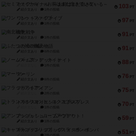
セミファイナル ～お前はまだ生きている～
103
PT
紹介文あり
1件の投稿
ワン・トゥ・ファイブ
97
PT
紹介文あり
1件の投稿
南北戦争
91
PT
紹介文あり
1件の投稿
ふたつの城の物語
91
PT
紹介文あり
6件の投稿
ノームズ・アット・ナイト
88
PT
紹介文なし
1件の投稿
マーリン
76
PT
紹介文あり
6件の投稿
フラットアイアン
75
PT
紹介文なし
2件の投稿
トランスオリエント・エクスプレス
70
PT
紹介文なし
1件の投稿
アンブッシュ！：ムーブアウト！
59
PT
紹介文あり
1件の投稿
キャプテン・フリップ：イスラ・ボンバ
51
PT
紹介文なし
2件の投稿