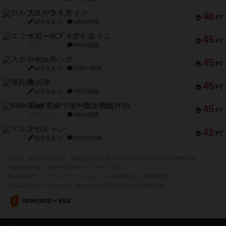
ガルフストライク
46
PT
紹介文あり
1件の投稿
エコーズ・オブ・タイム
45
PT
紹介文なし
8件の投稿
スカルキング
45
PT
紹介文あり
12件の投稿
海兵隊
45
PT
紹介文あり
1件の投稿
Bitter End ブタペスト救出作戦
45
PT
紹介文なし
1件の投稿
ドコジャン
42
PT
紹介文あり
10件の投稿
※Apple、Apple のロゴ は、米国および他の国々で登録されたApple Inc.の商標です。
※App Store は、Apple Inc.のサービスマークです。
※Android は、グーグル インコーポレイテッドの商標または登録商標です。
※Google Play とそのロゴは、Google Inc.の商標または登録商標です。