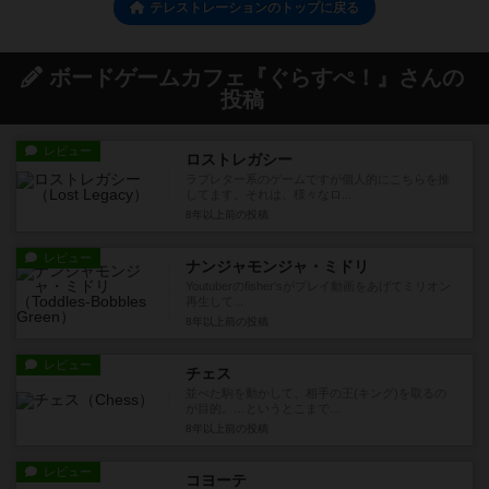
テレストレーションのトップに戻る
ボードゲームカフェ『ぐらすぺ！』さんの
投稿
レビュー
ロストレガシー
ラブレター系のゲームですが個人的にこちらを推
してます。それは、様々なロ...
8年以上前
の投稿
レビュー
ナンジャモンジャ・ミドリ
Youtuberのfisher'sがプレイ動画をあげてミリオン
再生して...
8年以上前
の投稿
レビュー
チェス
並べた駒を動かして、相手の王(キング)を取るの
が目的。…というとこまで...
8年以上前
の投稿
レビュー
コヨーテ