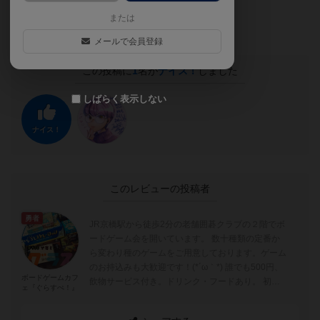
す。
または
メールで会員登録
この投稿に
1
名が
ナイス！
しました
しばらく表示しない
ナイス！
このレビューの投稿者
勇者
JR京橋駅から徒歩2分の老舗囲碁クラブの２階でボ
ードゲーム会を開いています。 数十種類の定番か
ら変わり種のゲームをご用意しております。ゲーム
のお持込みも大歓迎です！(*´ω｀*) 誰でも500円、
ボードゲームカフ
飲物サービス付き。ドリンク・フードあり。 初め
ェ『ぐらすぺ！』
ての方も、お子...