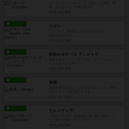
インディアンポーカーによく似た、お手軽・簡
単・かさばらないを兼ね備えた...
8年以上前
の投稿
レビュー
カタン
ハリウッドで映画化されるかもしれない
http://japanese.e...
8年以上前
の投稿
レビュー
絵合わせゲーム ドンジャラ
数多くあるドンジャラですが、ドラえもんドンジ
ャラだけでも｢DX｣、｢1...
8年以上前
の投稿
レビュー
将棋
将棋を楽しめるようになるまでには、少し時間が
かかります。その時が来るま...
8年以上前
の投稿
レビュー
セレスティア
これはオススメ。造形(特に飛行船)が素晴らし
く、並べて動かしてるだけで...
8年以上前
の投稿