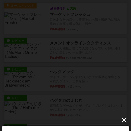
ルール/インスト
画像付き
充実
マーケットフレッシュ
目的あなたの店先に農産物の木箱を戦略的に積み
重ねて在庫を最大化し、競合...
約14時間前
by jurong
レビュー
メメントオンラインタクティクス
どんどん物量が増えて大変になっていく押し付け
合いが楽しいゲーム盛り上が...
約14時間前
by nekomanma222
レビュー
ヘックメック
サイコロゲームです1から5までの数字と芋虫がか
かれたダイス。これを振っ...
約16時間前
by みいやん
レビュー
ハゲタカのえじき
超有名なゲームですが、初めてプレイしました。1
から15までのカードがプ...
約16時間前
by みいやん
レビュー
ジャスト・ワン