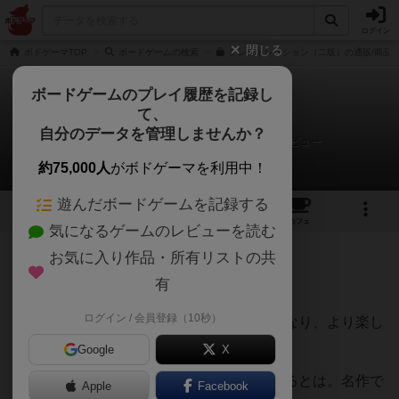
ログイン
閉じる
ボドゲーマTOP
ボードゲームの検索
テレストレーション（二版）の通販/商品
ボードゲームのプレイ履歴を記録し
て、
テレストレーション
自分のデータを管理しませんか？
ボードゲームカフェ『ぐらすぺ！』さんのレビュー
約75,000人
がボドゲーマを利用中！
遊んだボードゲームを記録する
16
2
54
294
トップ
画像
動画
レビュー
カフェ
気になるゲームのレビューを読む
お気に入り作品・所有リストの共
102名
1名
0
8年以上前
有
ログイン / 会員登録（10秒）
画力が乏しい方が珍回答が飛び出すようになり、より楽し
めるように設計されています。
Google
X
絵心がない事がこんなに人を楽しませられるとは。名作で
Apple
Facebook