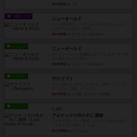
約6時間前
by くみ
戦略やコツ
ニューオールド
ゲーム終了時に、「オールドカードとニューカー
ドのどちらもある」 状態に...
約6時間前
by オグランド（Oguland）
レビュー
ニューオールド
ボードゲームを1,000個以上持っているユーザー視
点で良かった点と悪か...
約6時間前
by オグランド（Oguland）
レビュー
デクリプト
プレイ感がしっかりしてるから、超ボードゲーム
やったなって感じ。パーティ...
約8時間前
by ヒロ(新！ボードゲーム家族)
レビュー
充実
アルナックの失われし遺跡
アナログ対人プレイ数回。クニツィア先生の名作
「エルドラドを探して」にあ...
約10時間前
by おーちゃん