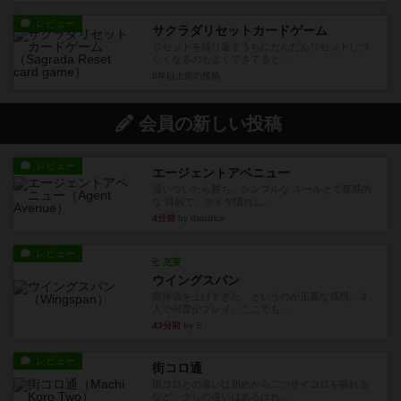
レビュー
サクラダリセットカードゲーム
リセットを繰り返すうちにだんだんリセットしづ
らくなるのもよくできてると...
8年以上前
の投稿
会員の新しい投稿
レビュー
エージェントアベニュー
追いついたら勝ち。シンプルな ルールとで直感的
な 目的で、ボドゲ慣れし...
4分前
by daisdice
レビュー
充実
ウイングスパン
期待値を上げすぎた、というのが正直な感想。２
人で何度かプレイ。ここでも...
43分前
by S
レビュー
街コロ通
街コロとの違いは初めから二つサイコロを振れる
など、少しの違いはあるけれ...