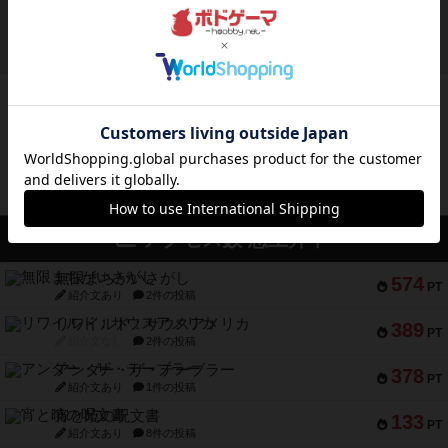
まぁ面白かった‼️よくテレビとかのバラエティなん
かで、お題がわからずに...
約16時間前
by みいやん
ボドゲーマのアプリ版はこちら
アクセス数 急上昇中
無限まちがいさがし
574
PT
紹介文あり
2件の投稿
リワイルド：サウスアメリカ
389
PT
紹介文なし
2件の投稿
アンダー・ザ・テーブラー
378
PT
紹介文あり
1件の投稿
宵と暁の呪文書
133
PT
紹介文あり
8件の投稿